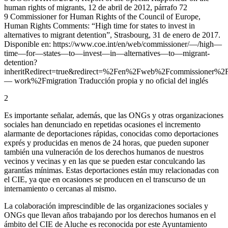
human rights of migrants, 12 de abril de 2012, párrafo 72
9 Commissioner for Human Rights of the Council of Europe,
Human Rights Comments: “High time for states to invest in
alternatives to migrant detention”, Strasbourg, 31 de enero de 2017.
Disponible en: https://www.coe.int/en/web/commissioner/—/high—
time—for—states—to—invest—in—alternatives—to—migrant-
detention?
inheritRedirect=true&redirect=%2Fen%2Fweb%2Fcommissioner%2F
— work%2Fmigration Traducción propia y no oficial del inglés
2
Es importante señalar, además, que las ONGs y otras organizaciones
sociales han denunciado en repetidas ocasiones el incremento
alarmante de deportaciones rápidas, conocidas como deportaciones
exprés y producidas en menos de 24 horas, que pueden suponer
también una vulneración de los derechos humanos de nuestros
vecinos y vecinas y en las que se pueden estar conculcando las
garantías mínimas. Estas deportaciones están muy relacionadas con
el CIE, ya que en ocasiones se producen en el transcurso de un
internamiento o cercanas al mismo.
La colaboración imprescindible de las organizaciones sociales y
ONGs que llevan años trabajando por los derechos humanos en el
ámbito del CIE de Aluche es reconocida por este Ayuntamiento