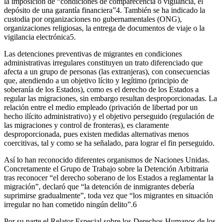
la imposición de “condiciones de comparecencia o vigilancia, el
depósito de una garantía financiera”4. También se ha indicado la
custodia por organizaciones no gubernamentales (ONG),
organizaciones religiosas, la entrega de documentos de viaje o la
vigilancia electrónica5.
Las detenciones preventivas de migrantes en condiciones
administrativas irregulares constituyen un trato diferenciado que
afecta a un grupo de personas (las extranjeras), con consecuencias
que, atendiendo a un objetivo lícito y legítimo (principio de
soberanía de los Estados), como es el derecho de los Estados a
regular las migraciones, sin embargo resultan desproporcionadas. La
relación entre el medio empleado (privación de libertad por un
hecho ilícito administrativo) y el objetivo perseguido (regulación de
las migraciones y control de fronteras), es claramente
desproporcionada, pues existen medidas alternativas menos
coercitivas, tal y como se ha señalado, para lograr el fin perseguido.
Así lo han reconocido diferentes organismos de Naciones Unidas.
Concretamente el Grupo de Trabajo sobre la Detención Arbitraria
tras reconocer “el derecho soberano de los Estados a reglamentar la
migración”, declaró que “la detención de inmigrantes debería
suprimirse gradualmente”, toda vez que “los migrantes en situación
irregular no han cometido ningún delito”.6
Por su parte el Relator Especial sobre los Derechos Humanos de los