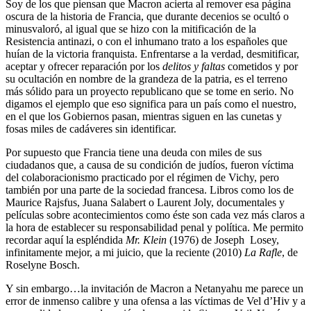
Soy de los que piensan que Macron acierta al remover esa página
oscura de la historia de Francia, que durante decenios se ocultó o
minusvaloró, al igual que se hizo con la mitificación de la
Resistencia antinazi, o con el inhumano trato a los españoles que
huían de la victoria franquista. Enfrentarse a la verdad, desmitificar,
aceptar y ofrecer reparación por los
delitos y faltas
cometidos y por
su ocultación en nombre de la grandeza de la patria, es el terreno
más sólido para un proyecto republicano que se tome en serio. No
digamos el ejemplo que eso significa para un país como el nuestro,
en el que los Gobiernos pasan, mientras siguen en las cunetas y
fosas miles de cadáveres sin identificar.
Por supuesto que Francia tiene una deuda con miles de sus
ciudadanos que, a causa de su condición de judíos, fueron víctima
del colaboracionismo practicado por el régimen de Vichy, pero
también por una parte de la sociedad francesa. Libros como los de
Maurice Rajsfus, Juana Salabert o Laurent Joly, documentales y
películas sobre acontecimientos como éste son cada vez más claros a
la hora de establecer su responsabilidad penal y política. Me permito
recordar aquí la espléndida
Mr. Klein
(1976) de Joseph Losey,
infinitamente mejor, a mi juicio, que la reciente (2010)
La Rafle
, de
Roselyne Bosch.
Y sin embargo…la invitación de Macron a Netanyahu me parece un
error de inmenso calibre y una ofensa a las víctimas de Vel d’Hiv y a