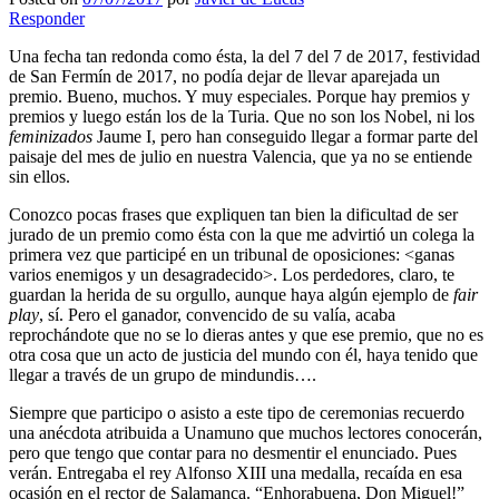
Responder
Una fecha tan redonda como ésta, la del 7 del 7 de 2017, festividad
de San Fermín de 2017, no podía dejar de llevar aparejada un
premio. Bueno, muchos. Y muy especiales. Porque hay premios y
premios y luego están los de la Turia. Que no son los Nobel, ni los
feminizados
Jaume I, pero han conseguido llegar a formar parte del
paisaje del mes de julio en nuestra Valencia, que ya no se entiende
sin ellos.
Conozco pocas frases que expliquen tan bien la dificultad de ser
jurado de un premio como ésta con la que me advirtió un colega la
primera vez que participé en un tribunal de oposiciones: <ganas
varios enemigos y un desagradecido>. Los perdedores, claro, te
guardan la herida de su orgullo, aunque haya algún ejemplo de
fair
play
, sí. Pero el ganador, convencido de su valía, acaba
reprochándote que no se lo dieras antes y que ese premio, que no es
otra cosa que un acto de justicia del mundo con él, haya tenido que
llegar a través de un grupo de mindundis….
Siempre que participo o asisto a este tipo de ceremonias recuerdo
una anécdota atribuida a Unamuno que muchos lectores conocerán,
pero que tengo que contar para no desmentir el enunciado. Pues
verán. Entregaba el rey Alfonso XIII una medalla, recaída en esa
ocasión en el rector de Salamanca. “Enhorabuena, Don Miguel!”