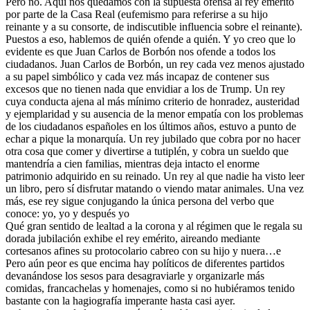
Pero no. Aquí nos quedamos con la supuesta ofensa al rey emérito
por parte de la Casa Real (eufemismo para referirse a su hijo
reinante y a su consorte, de indiscutible influencia sobre el reinante).
Puestos a eso, hablemos de quién ofende a quién. Y yo creo que lo
evidente es que Juan Carlos de Borbón nos ofende a todos los
ciudadanos. Juan Carlos de Borbón, un rey cada vez menos ajustado
a su papel simbólico y cada vez más incapaz de contener sus
excesos que no tienen nada que envidiar a los de Trump. Un rey
cuya conducta ajena al más mínimo criterio de honradez, austeridad
y ejemplaridad y su ausencia de la menor empatía con los problemas
de los ciudadanos españoles en los últimos años, estuvo a punto de
echar a pique la monarquía. Un rey jubilado que cobra por no hacer
otra c
osa que comer y divertirse a tutiplén, y cobra un sueldo que
mantendría a cien familias, mientras deja intacto el enorme
patrimonio adquirido en su reinado. Un rey al que nadie ha visto leer
un libro, pero sí disfrutar matando o viendo matar animales. Una vez
más, ese rey sigue conjugando la única persona del verbo que
conoce: yo, yo y después yo
Qué gran sentido de lealtad a la corona y al régimen que le regala su
dorada jubilación exhibe el rey emérito, aireando mediante
cortesanos afines su protocolario cabreo con su hijo y nuera…e
Pero aún peor es que encima hay políticos de diferentes partidos
devanándose los sesos para desagraviarle y organizarle más
comidas, francachelas y homenajes, como si no hubiéramos tenido
bastante con la hagiografía imperante hasta casi ayer.