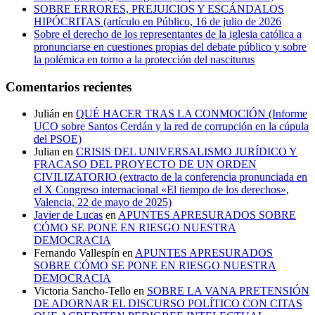
SOBRE ERRORES, PREJUICIOS Y ESCÁNDALOS
HIPÓCRITAS (artículo en Público, 16 de julio de 2026
Sobre el derecho de los representantes de la iglesia católica a
pronunciarse en cuestiones propias del debate público y sobre
la polémica en torno a la protección del nasciturus
Comentarios recientes
Julián
en
QUÉ HACER TRAS LA CONMOCIÓN (Informe
UCO sobre Santos Cerdán y la red de corrupción en la cúpula
del PSOE)
Julian
en
CRISIS DEL UNIVERSALISMO JURÍDICO Y
FRACASO DEL PROYECTO DE UN ORDEN
CIVILIZATORIO (extracto de la conferencia pronunciada en
el X Congreso internacional «El tiempo de los derechos»,
Valencia, 22 de mayo de 2025)
Javier de Lucas
en
APUNTES APRESURADOS SOBRE
CÓMO SE PONE EN RIESGO NUESTRA
DEMOCRACIA
Fernando Vallespín
en
APUNTES APRESURADOS
SOBRE CÓMO SE PONE EN RIESGO NUESTRA
DEMOCRACIA
Victoria Sancho-Tello
en
SOBRE LA VANA PRETENSIÓN
DE ADORNAR EL DISCURSO POLÍTICO CON CITAS