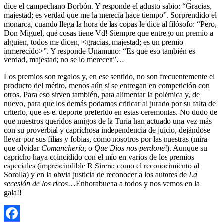
dice el campechano Borbón. Y responde el adusto sabio: “Gracias,
majestad; es verdad que me la merecía hace tiempo”. Sorprendido el
monarca, cuando llega la hora de las copas le dice al filósofo: “Pero,
Don Miguel, qué cosas tiene Vd! Siempre que entrego un premio a
alguien, todos me dicen, <gracias, majestad; es un premio
inmerecido>”. Y responde Unamuno: “Es que eso también es
verdad, majestad; no se lo merecen”…
Los premios son regalos y, en ese sentido, no son frecuentemente el
producto del mérito, menos aún si se entregan en competición con
otros. Para eso sirven también, para alimentar la polémica y, de
nuevo, para que los demás podamos criticar al jurado por su falta de
criterio, que es el deporte preferido en estas ceremonias. No dudo de
que nuestros queridos amigos de la Turia han actuado una vez más
con su proverbial y caprichosa independencia de juicio, dejándose
llevar por sus filias y fobias, como nosotros por las nuestras (mira
que olvidar
Comanchería
, o
Que Dios nos perdone
!). Aunque su
capricho haya coincidido con el mío en varios de los premios
especiales (imprescindible R Sirera; como el reconocimiento al
Sorolla) y en la obvia justicia de reconocer a los autores de
La
secesión de los ricos
…Enhorabuena a todos y nos vemos en la
gala!!