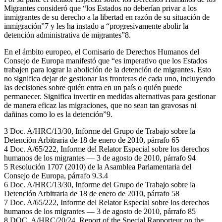
Migrantes consideró que “los Estados no deberían privar a los
inmigrantes de su derecho a la libertad en razón de su situación de
inmigración”7 y les ha instado a “progresivamente abolir la
detención administrativa de migrantes”8.
En el ámbito europeo, el Comisario de Derechos Humanos del
Consejo de Europa manifestó que “es imperativo que los Estados
trabajen para lograr la abolición de la detención de migrantes. Esto
no significa dejar de gestionar las fronteras de cada uno, incluyendo
las decisiones sobre quién entra en un país o quién puede
permanecer. Significa invertir en medidas alternativas para gestionar
de manera eficaz las migraciones, que no sean tan gravosas ni
dañinas como lo es la detención”9.
3 Doc. A/HRC/13/30, Informe del Grupo de Trabajo sobre la
Detención Arbitraria de 18 de enero de 2010, párrafo 65
4 Doc. A/65/222, Informe del Relator Especial sobre los derechos
humanos de los migrantes — 3 de agosto de 2010, párrafo 94
5 Resolución 1707 (2010) de la Asamblea Parlamentaria del
Consejo de Europa, párrafo 9.3.4
6 Doc. A/HRC/13/30, Informe del Grupo de Trabajo sobre la
Detención Arbitraria de 18 de enero de 2010, párrafo 58
7 Doc. A/65/222, Informe del Relator Especial sobre los derechos
humanos de los migrantes — 3 de agosto de 2010, párrafo 85
8 DOC. A/HRC/20/24, Report of the Special Rapporteur on the