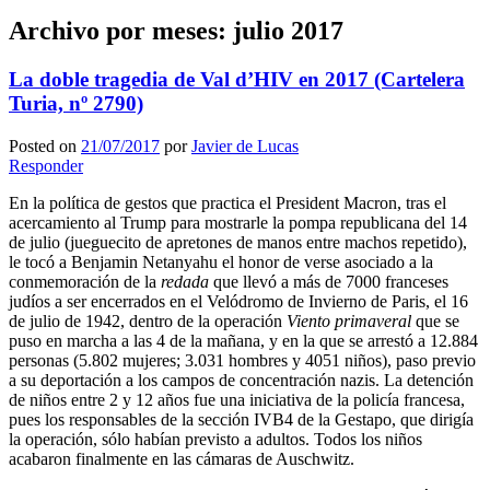
Archivo por meses:
julio 2017
La doble tragedia de Val d’HIV en 2017 (Cartelera
Turia, nº 2790)
Posted on
21/07/2017
por
Javier de Lucas
Responder
En la política de gestos que practica el President Macron, tras el
acercamiento al Trump para mostrarle la pompa republicana del 14
de julio (jueguecito de apretones de manos entre machos repetido),
le tocó a Benjamin Netanyahu el honor de verse asociado a la
conmemoración de la
redada
que llevó a más de 7000 franceses
judíos a ser encerrados en el Velódromo de Invierno de Paris, el 16
de julio de 1942, dentro de la operación
Viento primaveral
que se
puso en marcha a las 4 de la mañana, y en la que se arrestó a 12.884
personas (5.802 mujeres; 3.031 hombres y 4051 niños), paso previo
a su deportación a los campos de concentración nazis. La detención
de niños entre 2 y 12 años fue una iniciativa de la policía francesa,
pues los responsables de la sección IVB4 de la Gestapo, que dirigía
la operación, sólo habían previsto a adultos. Todos los niños
acabaron finalmente en las cámaras de Auschwitz.