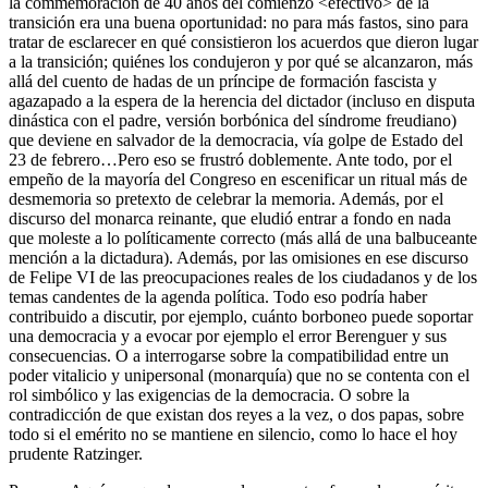
la commemoración de 40 años del comienzo <efectivo> de la
transición era una buena oportunidad: no para más fastos, sino para
tratar de esclarecer en qué consistieron los acuerdos que dieron lugar
a la transición; quiénes los condujeron y por qué se alcanzaron, más
allá del cuento de hadas de un príncipe de formación fascista y
agazapado a la espera de la herencia del dictador (incluso en disputa
dinástica con el padre, versión borbónica del síndrome freudiano)
que deviene en salvador de la democracia, vía golpe de Estado del
23 de febrero…Pero eso se frustró doblemente. Ante todo, por el
empeño de la mayoría del Congreso en escenificar un ritual más de
desmemoria so pretexto de celebrar la memoria. Además, por el
discurso del monarca reinante, que eludió entrar a fondo en nada
que moleste a lo políticamente correcto (más allá de una balbuceante
mención a la dictadura). Además, por las omisiones en ese discurso
de Felipe VI de las preocupaciones reales de los ciudadanos y de los
temas candentes de la agenda política. Todo eso podría haber
contribuido a discutir, por ejemplo, cuánto borboneo puede soportar
una democracia y a evocar por ejemplo el error Berenguer y sus
consecuencias. O a interrogarse sobre la compatibilidad entre un
poder vitalicio y unipersonal (monarquía) que no se contenta con el
rol simbólico y las exigencias de la democracia. O sobre la
contradicción de que existan dos reyes a la vez, o dos papas, sobre
todo si el emérito no se mantiene en silencio, como lo hace el hoy
prudente Ratzinger.