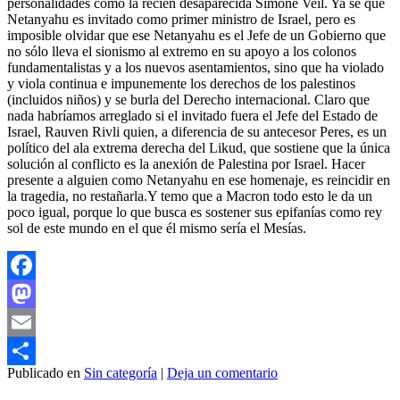
personalidades como la recién desaparecida Simone Veil. Ya sé que
Netanyahu es invitado como primer ministro de Israel, pero es
imposible olvidar que ese Netanyahu es el Jefe de un Gobierno que
no sólo lleva el sionismo al extremo en su apoyo a los colonos
fundamentalistas y a los nuevos asentamientos, sino que ha violado
y viola continua e impunemente los derechos de los palestinos
(incluidos niños) y se burla del Derecho internacional. Claro que
nada habríamos arreglado si el invitado fuera el Jefe del Estado de
Israel, Rauven Rivli quien, a diferencia de su antecesor Peres, es un
político del ala extrema derecha del Likud, que sostiene que la única
solución al conflicto es la anexión de Palestina por Israel. Hacer
presente a alguien como Netanyahu en ese homenaje, es reincidir en
la tragedia, no restañarla.Y temo que a Macron todo esto le da un
poco igual, porque lo que busca es sostener sus epifanías como rey
sol de este mundo en el que él mismo sería el Mesías.
Facebook
Mastodon
Email
Publicado en
Sin categoría
|
Deja un comentario
Compartir