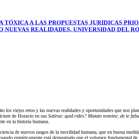
TÓXICA A LAS PROPUESTAS JURIDICAS PRIORITA
EVAS REALIDADES, UNIVERSIDAD DEL ROSARIO
o los viejos retos y las nuevas realidades y oportunidades que nos plan
ictum
de Horacio en sus
Satirae
:
quid rides? Mutato nomine, de te fabu
nte en la historia humana.
nciencia de nuevos rasgos de la movilidad humana, que en buena medida 
, cuando empíricamente está demostrado que el volumen fundamental de l