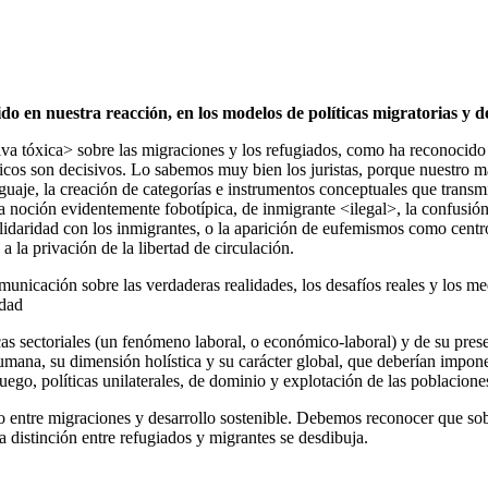
o en nuestra reacción, en los modelos de políticas migratorias y de
tiva tóxica> sobre las migraciones y los refugiados, como ha reconocid
icos son decisivos. Lo sabemos muy bien los juristas, porque nuestro ma
guaje, la creación de categorías e instrumentos conceptuales que transmite
 noción evidentemente fobotípica, de inmigrante <ilegal>, la confusión 
olidaridad con los inmigrantes, o la aparición de eufemismos como cent
 la privación de la libertad de circulación.
omunicación sobre las verdaderas realidades, los desafíos reales y los 
idad
ticas sectoriales (un fenómeno laboral, o económico-laboral) y de su pr
humana, su dimensión holística y su carácter global, que deberían impone
luego, políticas unilaterales, de dominio y explotación de las poblacion
lo entre migraciones y desarrollo sostenible. Debemos reconocer que so
 distinción entre refugiados y migrantes se desdibuja.