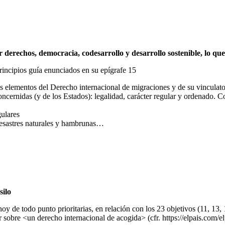
 derechos, democracia, codesarrollo y desarrollo sostenible, lo que
principios guía enunciados en su epígrafe 15
os elementos del Derecho internacional de migraciones y de su vinculat
oncernidas (y de los Estados): legalidad, carácter regular y ordenado.
gulares
desastres naturales y hambrunas…
silo
oy de todo punto prioritarias, en relación con los 23 objetivos (11, 13, 
bar sobre <un derecho internacional de acogida> (cfr. https://elpais.c