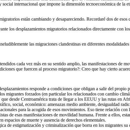
y social internacional que impone la dimensión tecnoeconómica de la et
s migratorios están cambiando y desapareciendo. Recordaré dos de esos 
vante los desplazamientos migratorios relacionados directamente con lo
 ineludiblemente las migraciones clandestinas en diferentes modalidades
tendidos cada vez más en su sentido amplio, las manifestaciones de m
diciones que fuercen al proceso migratorio?: Creo que hay cierto acuerd
esplazamientos responde a condiciones que obligan a salir del propio pa
s migrantes forzados (en particular los relacionados con cambio climát
 que desde Centroamérica trata de llegar a los EEUU y las rutas en Afri
fico, social, económico: amenazas medio ambiente, desigualdad radical
acionales para la acogida de esos movimientos. Eso tiene relación con l
istas de esas manifestaciones de movilidad humana. Frente a ellos, esta
en espacios de muerte y ausencia de derechos elementales.
ógica de estigmatización y criminalización que borra en los migrantes su