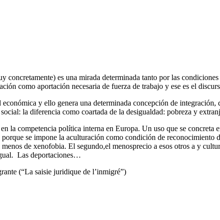
y concretamente) es una mirada determinada tanto por las condiciones s
ación como aportación necesaria de fuerza de trabajo y ese es el discurs
ad económica y ello genera una determinada concepción de integración, 
 social: la diferencia como coartada de la desigualdad: pobreza y extranj
n la competencia política interna en Europa. Un uso que se concreta en l
 porque se impone la aculturación como condición de reconocimiento de
l menos de xenofobia. El segundo,el menosprecio a esos otros a y cultu
sigual. Las deportaciones…
rante (“La saisie juridique de l’inmigré”)