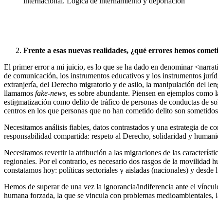
internacional. Lógica de internamiento y deportación
Frente a esas nuevas realidades, ¿qué errores hemos cometid
El primer error a mi juicio, es lo que se ha dado en denominar <narra
de comunicación, los instrumentos educativos y los instrumentos juríd
extranjería, del Derecho migratorio y de asilo, la manipulación del len
llamamos
fake-news
, es sobre abundante. Piensen en ejemplos como la
estigmatización como delito de tráfico de personas de conductas de s
centros en los que personas que no han cometido delito son sometidos a
Necesitamos análisis fiables, datos contrastados y una estrategia de c
responsabilidad compartida: respeto al Derecho, solidaridad y human
Necesitamos revertir la atribución a las migraciones de las caracterís
regionales. Por el contrario, es necesario dos rasgos de la movilidad 
constatamos hoy: políticas sectoriales y aisladas (nacionales) y desde 
Hemos de superar de una vez la ignorancia/indiferencia ante el víncu
humana forzada, la que se vincula con problemas medioambientales, la