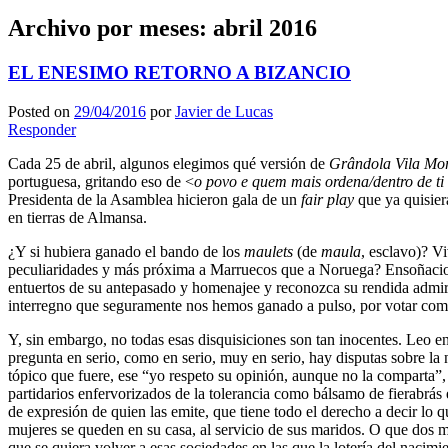
Archivo por meses:
abril 2016
EL ENESIMO RETORNO A BIZANCIO
Posted on
29/04/2016
por
Javier de Lucas
Responder
Cada 25 de abril, algunos elegimos qué versión de
Grândola Vila Mo
portuguesa, gritando eso de <
o povo e quem mais ordena/dentro de ti
Presidenta de la Asamblea hicieron gala de un
fair play
que ya quisie
en tierras de Almansa.
¿Y si hubiera ganado el bando de los
maulets
(de
maula
, esclavo)? V
peculiaridades y más próxima a Marruecos que a Noruega? Ensoñacione
entuertos de su antepasado y homenajee y reconozca su rendida admi
interregno que seguramente nos hemos ganado a pulso, por votar como
Y, sin embargo, no todas esas disquisiciones son tan inocentes. Leo en
pregunta en serio, como en serio, muy en serio, hay disputas sobre l
tópico que fuere, ese “yo respeto su opinión, aunque no la comparta
partidarios enfervorizados de la tolerancia como bálsamo de fierabrás 
de expresión de quien las emite, que tiene todo el derecho a decir lo 
mujeres se queden en su casa, al servicio de sus maridos. O que dos 
que se quiera volver a esas sociedades en las que la lotería del nacimi