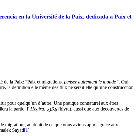
a Université de la Paix, dedicada a Paix et
té de la Paix: “Paix et migrations.
penser autrement le monde”
. Oui,
re, la definition elle même des flux ne serait-elle qu’une construcction
partir pour quelqu’un d’autre. Une pratique connaturel aux êtres
ra la partie, l’
Hegira
, هِجْرَة [hiyra), aussi que aux découvertes de
t de migration., au dépit de ce que nous avions appris grâce aux
elmalek Sayad
[1]
.