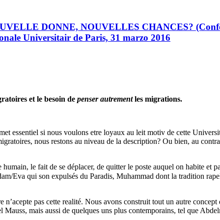
 DONNE, NOUVELLES CHANCES? (Conferencia en l
onale Universitair de Paris, 31 marzo 2016
ratoires et le besoin de
penser autrement
les migrations.
et essentiel si nous voulons etre loyaux au leit motiv de cette Universi
gratoires, nous restons au niveau de la description? Ou bien, au contrai
humain, le fait de se déplacer, de quitter le poste auquel on habite et 
am/Eva qui son expulsés du Paradis, Muhammad dont la tradition rapelle
ire n’acepte pas cette realité. Nous avons construit tout un autre concep
el Mauss, mais aussi de quelques uns plus contemporains, tel que Abd