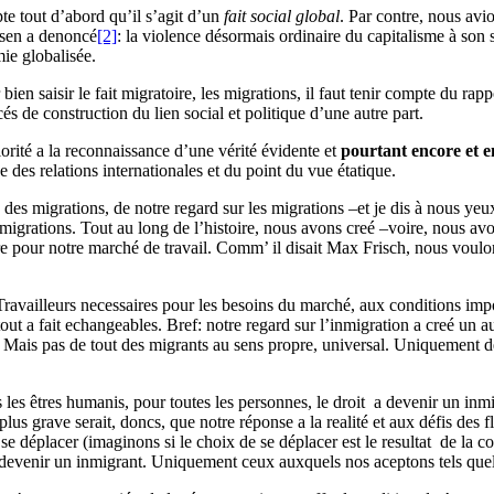
te tout d’abord qu’il s’agit d’un
fait social global
. Par contre, nous avi
ssen a denoncé
[2]
: la violence désormais ordinaire du capitalisme à son
ie globalisée.
en saisir le fait migratoire, les migrations, il faut tenir compte du rappo
s de construction du lien social et politique d’une autre part.
orité a la reconnaissance d’une vérité évidente et
pourtant encore et e
 des relations internationales et du point du vue étatique.
e des migrations, de notre regard sur les migrations –et je dis à nous ye
 migrations. Tout au long de l’histoire, nous avons creé –voire, nous avo
e pour notre marché de travail. Comm’ il disait Max Frisch, nous voulon
Travailleurs necessaires pour les besoins du marché, aux conditions imp
ut a fait echangeables. Bref: notre regard sur l’inmigration a creé un au
s. Mais pas de tout des migrants au sens propre, universal. Uniquement
 les êtres humanis, pour toutes les personnes, le droit a devenir un inmig
lus grave serait, doncs, que notre réponse a la realité et aux défis des f
e déplacer (imaginons si le choix de se déplacer est le resultat de la co
t devenir un inmigrant. Uniquement ceux auxquels nos aceptons tels quel