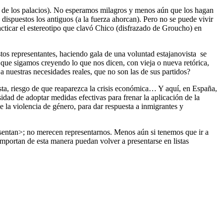
s de los palacios). No esperamos milagros y menos aún que los hagan
dispuestos los antiguos (a la fuerza ahorcan). Pero no se puede vivir
racticar el estereotipo que clavó Chico (disfrazado de Groucho) en
tos representantes, haciendo gala de una voluntad estajanovista se
que sigamos creyendo lo que nos dicen, con vieja o nueva retórica,
 nuestras necesidades reales, que no son las de sus partidos?
sta, riesgo de que reaparezca la crisis económica… Y aquí, en España,
sidad de adoptar medidas efectivas para frenar la aplicación de la
e la violencia de género, para dar respuesta a inmigrantes y
resentan>; no merecen representarnos. Menos aún si tenemos que ir a
mportan de esta manera puedan volver a presentarse en listas