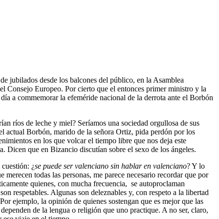
 de jubilados desde los balcones del público, en la Asamblea
el Consejo Europeo. Por cierto que el entonces primer ministro y la
 día a commemorar la efeméride nacional de la derrota ante el Borbón
rían ríos de leche y miel? Seríamos una sociedad orgullosa de sus
 actual Borbón, marido de la señora Ortiz, pida perdón por los
nimientos en los que volcar el tiempo libre que nos deja este
 Dicen que en Bizancio discutían sobre el sexo de los ángeles.
 cuestión: ¿
se puede ser valenciano sin hablar en valenciano
? Y lo
ue merecen todas las personas, me parece necesario recordar que por
fáticamente quienes, con mucha frecuencia, se autoproclaman
son respetables. Algunas son deleznables y, con respeto a la libertad
. Por ejemplo, la opinión de quienes sostengan que es mejor que las
ependen de la lengua o religión que uno practique. A no ser, claro,
 ese viaje en el tiempo.