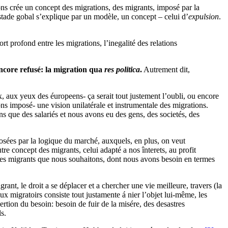
ons crée un concept des migrations, des migrants, imposé par la
 stade gobal s’explique par un modèle, un concept – celui d’
expulsion
.
rt profond entre les migrations, l’inegalité des relations
ncore refusé:
la migration qua
res politica
.
Autrement dit,
ux, aux yeux des éuropeens- ça serait tout justement l’oubli, ou encore
ns imposé- une vision unilatérale et instrumentale des migrations.
s que des salariés et nous avons eu des gens, des societés, des
osées par la logique du marché, auxquels, en plus, on veut
tre concept des migrants, celui adapté a nos înterets, au profit
 des migrants que nous souhaitons, dont nous avons besoin en termes
rant, le droit a se déplacer et a chercher une vie meilleure, travers (la
lux migratoirs consiste tout justamente á nier l’objet lui-même, les
ertion du besoin: besoin de fuir de la misére, des desastres
s.