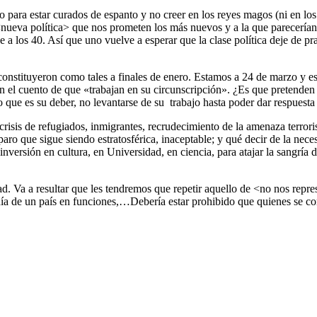
para estar curados de espanto y no creer en los reyes magos (ni en lo
<nueva política> que nos prometen los más nuevos y a la que parecerían 
 a los 40. Así que uno vuelve a esperar que la clase política deje de p
onstituyeron como tales a finales de enero. Estamos a 24 de marzo y es
 el cuento de que «trabajan en su circunscripción». ¿Es que pretenden 
que es su deber, no levantarse de su trabajo hasta poder dar respuesta a
isis de refugiados, inmigrantes, recrudecimiento de la amenaza terrori
 paro que sigue siendo estratosférica, inaceptable; y qué decir de la nece
versión en cultura, en Universidad, en ciencia, para atajar la sangría d
idad. Va a resultar que les tendremos que repetir aquello de <no nos rep
nía de un país en funciones,…Debería estar prohibido que quienes se co