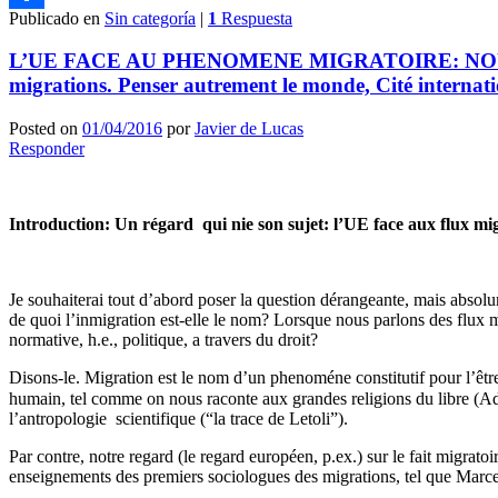
Publicado en
Sin categoría
|
1
Respuesta
Compartir
L’UE FACE AU PHENOMENE MIGRATOIRE: NOUVELLE
migrations. Penser autrement le monde, Cité internati
Posted on
01/04/2016
por
Javier de Lucas
Responder
Introduction: Un régard qui nie son sujet: l’UE face aux flux mig
Je souhaiterai tout d’abord poser la question dérangeante, mais absolum
de quoi l’inmigration est-elle le nom? Lorsque nous parlons des flux mi
normative, h.e., politique, a travers du droit?
Disons-le. Migration est le nom d’un phenoméne constitutif pour l’être 
humain, tel comme on nous raconte aux grandes religions du libre (Ad
l’antropologie scientifique (“la trace de Letoli”).
Par contre, notre regard (le regard européen, p.ex.) sur le fait migrato
enseignements des premiers sociologues des migrations, tel que Marc