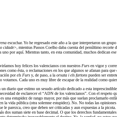
rena
escuchar. Yo he regresado este año a la que interpretaron un grupo
 o cidade
>, mientras Passos Coelho daba cuenta del penúltimo recorte d
ra uno por aquí. Mientras tanto, en esta comunidad, muchos dedican ese
iviríamos hoy felices los valencianos con nuestros
Furs
en vigor y corre
s como ésta, o reclamaciones en los que algunos se afanan para que el
ración por
els Furs
y, de paso, a la
orxata i els fartons
pueden ser entrete
 votamos. Cada uno es muy libre de escapar de la realidad como quiera.
 un diario que estimo un sesudo artículo dedicado a esta imprescindible
a necesidad de esclarecer el “ADN de los valencianos”. Con el respeto q
”, es una estupidez de rango mayor, por más que suelan proclamarlo en
en la vida pública (otra solemne estupidez). No. No todas las opiniones 
que le parezca, creo que deben ser criticadas y aun expuestas a la picota
más dos suman siete en base decimal. O que los derechos fundamentales d
ento determinaba inexorablemente el destino. Yo, la verdad, no estoy por