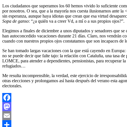
Los ciudadanos que superamos los 60 hemos vivido lo suficiente como 
por nosotros. O sea, que a la mayoría nos cuesta ilusionarnos ante la 
sin esperanza, aunque haya idiotas que crean que esa virtud desaparece
Sopa de ganso
: “¿a quién va a creer Vd, a mí o a sus propios ojos?”.
Elegimos a finales de diciembre a unos diputados y senadores que se c
han autoconcedido vacaciones durante 21 días. Claro, nos vendrán con
cuando con nuestros propios ojos constatamos que son incapaces de lo 
Se han tomado largas vacaciones con la que está cayendo en Europa: cr
no se puede decir que falte tajo: la relación con Cataluña, una tasa de
LOMCE, para atender a dependientes, pensionistas, para recuperar la in
refugiados…
Me resulta incomprensible, la verdad, este ejercicio de irresponsabil
otras elecciones y prolongamos así hasta después del verano esta ago
electorales.
Facebook
Mastodon
Email