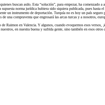
quienes buscan asilo. Esta “solución”, para empezar, ha comenzado a apl
 la supuesta norma jurídica hubiera sido siquiera publicada, pues hasta
mente un instrumento de deportación. Turquía no es hoy un país seguro p
de una compraventa que engrosará las arcas turcas y a nosotros, europ
to de Raimon en Valencia. Y algunos, cuando evoquemos esos versos
,
j
 nuestros, en nuestra buena y sufrida gente, sino también en esos otros 