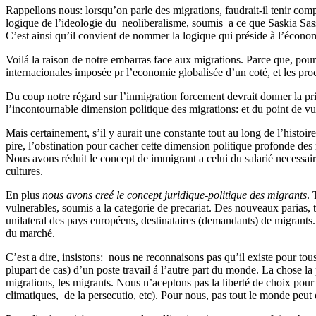
Rappellons nous: lorsqu’on parle des migrations, faudrait-il tenir comp
logique de l’ideologie du neoliberalisme, soumis a ce que Saskia Sa
C’est ainsi qu’il convient de nommer la logique qui préside à l’économ
Voilá la raison de notre embarras face aux migrations. Parce que, pour bi
internacionales imposée pr l’economie globalisée d’un coté, et les procé
Du coup notre régard sur l’inmigration forcement devrait donner la pri
l’incontournable dimension politique des migrations: et du point de vue
Mais certainement, s’il y aurait une constante tout au long de l’histoir
pire, l’obstination pour cacher cette dimension politique profonde des
Nous avons réduit le concept de immigrant a celui du salarié necessair
cultures.
En plus
nous avons creé le concept juridique-politique des migrants
. 
vulnerables, soumis a la categorie de precariat. Des nouveaux parias, to
unilateral des pays européens, destinataires (demandants) de migrant
du marché.
C’est a dire, insistons: nous ne reconnaisons pas qu’il existe pour tous
plupart de cas) d’un poste travail á l’autre part du monde. La chose la p
migrations, les migrants. Nous n’aceptons pas la liberté de choix pour s
climatiques, de la persecutio, etc). Pour nous, pas tout le monde peu