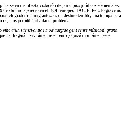
icarse en manifiesta violación de principios jurídicos elementales,
 el 9 de abril no apareció en el BOE europeo, DOUE. Pero lo grave no
ara refugiados e inmigrantes: es un destino terrible, una trampa para
eos, nos permitirá olvidar el problema.
o vinc d’un silenci/antic i molt llarg/de gent sense místics/ni grans
que naufragarán, vivirán entre el barro y quizá morirán en esos