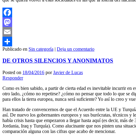
Facebook
Mastodon
Email
Publicado en
Sin categoría
|
Deja un comentario
Compartir
DE OTROS SILENCIOS Y ANONIMATOS
Posted on
18/04/2016
por
Javier de Lucas
Responder
Como es bien sabido, a partir de cierta edad es inevitable incurrir en
otro lado, ¿cómo no repetirse? ¿cómo no pensar que todo lo que se dig
para ellos la tierra europea, nunca será suficiente? Yo así lo creo y vuel
Han tratado de convencernos de que el Acuerdo entre la UE y Turquía
así. De nuevo los gobernantes europeos y sus burócratas, técnicos y le
había crisis hasta que empezaron a llegar hasta aquí (es decir, más de
Jordania, Iraq y Turquía). Como alucinante que nos pinten una situació
comparación alguna con las cifras que acabo de mencionar.