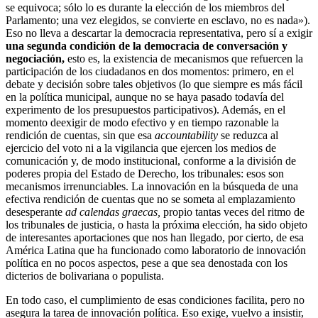
se equivoca; sólo lo es durante la elección de los miembros del
Parlamento; una vez elegidos, se convierte en esclavo, no es nada»).
Eso no lleva a descartar la democracia representativa, pero sí a exigir
una segunda condición de la democracia de conversación y
negociación,
esto es, la existencia de mecanismos que refuercen la
participación de los ciudadanos en dos momentos: primero, en el
debate y decisión sobre tales objetivos (lo que siempre es más fácil
en la política municipal, aunque no se haya pasado todavía del
experimento de los presupuestos participativos). Además, en el
momento deexigir de modo efectivo y en tiempo razonable la
rendición de cuentas, sin que esa
accountability
se reduzca al
ejercicio del voto ni a la vigilancia que ejercen los medios de
comunicación y, de modo institucional, conforme a la división de
poderes propia del Estado de Derecho, los tribunales: esos son
mecanismos irrenunciables. La innovación en la búsqueda de una
efectiva rendición de cuentas que no se someta al emplazamiento
desesperante
ad calendas graecas,
propio tantas veces del ritmo de
los tribunales de justicia, o hasta la próxima elección, ha sido objeto
de interesantes aportaciones que nos han llegado, por cierto, de esa
América Latina que ha funcionado como laboratorio de innovación
política en no pocos aspectos, pese a que sea denostada con los
dicterios de bolivariana o populista.
En todo caso, el cumplimiento de esas condiciones facilita, pero no
asegura la tarea de innovación política. Eso exige, vuelvo a insistir,