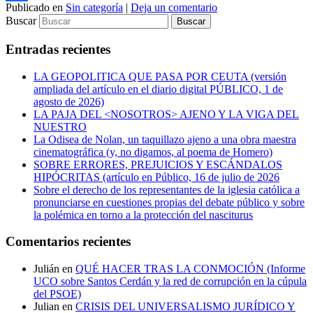
Publicado en
Sin categoría
|
Deja un comentario
Compartir
Buscar
Entradas recientes
LA GEOPOLITICA QUE PASA POR CEUTA (versión
ampliada del artículo en el diario digital PÚBLICO, 1 de
agosto de 2026)
LA PAJA DEL <NOSOTROS> AJENO Y LA VIGA DEL
NUESTRO
La Odisea de Nolan, un taquillazo ajeno a una obra maestra
cinematográfica (y, no digamos, al poema de Homero)
SOBRE ERRORES, PREJUICIOS Y ESCÁNDALOS
HIPÓCRITAS (artículo en Público, 16 de julio de 2026
Sobre el derecho de los representantes de la iglesia católica a
pronunciarse en cuestiones propias del debate público y sobre
la polémica en torno a la protección del nasciturus
Comentarios recientes
Julián
en
QUÉ HACER TRAS LA CONMOCIÓN (Informe
UCO sobre Santos Cerdán y la red de corrupción en la cúpula
del PSOE)
Julian
en
CRISIS DEL UNIVERSALISMO JURÍDICO Y