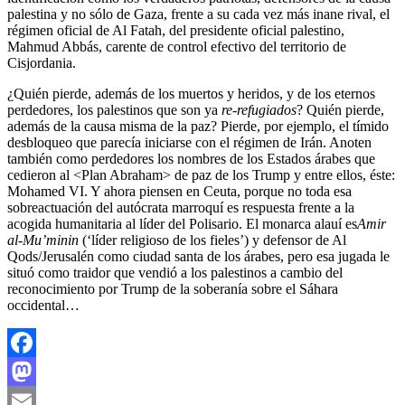
palestina y no sólo de Gaza, frente a su cada vez más inane rival, el
régimen oficial de Al Fatah, del presidente oficial palestino,
Mahmud Abbás, carente de control efectivo del territorio de
Cisjordania.
¿Quién pierde, además de los muertos y heridos, y de los eternos
perdedores, los palestinos que son ya
re-refugiados
? Quién pierde,
además de la causa misma de la paz? Pierde, por ejemplo, el tímido
desbloqueo que parecía iniciarse con el régimen de Irán. Anoten
también como perdedores los nombres de los Estados árabes que
cedieron al <Plan Abraham> de paz de los Trump y entre ellos, éste:
Mohamed VI. Y ahora piensen en Ceuta, porque no toda esa
sobreactuación del autócrata marroquí es respuesta frente a la
acogida humanitaria al líder del Polisario. El monarca alauí es
Amir
al-Mu’minin
(‘líder religioso de los fieles’) y defensor de Al
Qods/Jerusalén como ciudad santa de los árabes, pero esa jugada le
situó como traidor que vendió a los palestinos a cambio del
reconocimiento por Trump de la soberanía sobre el Sáhara
occidental…
Facebook
Mastodon