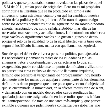
política>, que se presentaban como novedad en las plazas de aquel
15 M de 2011, tenían poco de originales. Pero no es mi propósito
contribuir a la literatura que se ha producido en torno a este
aniversario, para establecer cuánto y en qué ha cambiado nuestra
visión de la política y de los políticos. Sólo trato de apuntar algo
sobre los deberes pendientes que la izquierda no ha sabido o podido
afrontar, aceptando que, como señalara Bobbio, más allá de las
necesarias matizaciones y actualizaciones, la dicotomía no obedece a
cajas vacías -o significantes vacíos que gustan algunos de decir-,
porque el reto de la igualdad (o de la igual libertad) es la tarea que,
según el iusfilósofo italiano, marca eso que llamamos izquierda.
Sucede que el deber de volver a pensar la política, para ajustarla a
las necesidades y demandas reales de los ciudadanos y a las
amenazas, retos y oportunidades que caracterizan lo que, sin
exageración, puede considerarse un punto de inflexión civilizatorio,
no parece una tarea exclusiva de eso que llamamos izquierda,
término que prefiero al vergonzante de “progresismo”, hoy herido
de muerte ante los males que aquejan a buena parte de los elementos
definitorios de un progreso que tiene poco que ver con el objetivo al
que se encaminaría la humanidad, en la célebre requisitoria de Kant,
y demasiado con un modelo depredador cuyos resultados han
quedado justamente estigmatizado en los estudios que nos hablan
del <antropoceno>. Se trata de una tarea más amplia y que parece
exigible a quienes nos piden nuestra confianza para gobernar: me