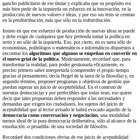
gancho publicitario de ese titular y explicaba que su propósito era
más bien pedir de la izquierda un esfuerzo en la innovación, en la
producción de nuevos valores e ideas, y por eso sus tesis se centran
en la
predistribución,
más que sólo en la
redistribución
.
Insisto en que ese esfuerzo de producción de nuevas ideas se puede
y debe exigir de cualquiera que hoy pretenda tomar la política en
serio y no sólo de la izquierda. Eso, por cierto, no es tarea sólo de
economistas, politólogos o matemáticos e informáticos dispuestos a
encontrar los
algoritmos que algunos se empeñan en convertir en
el nuevo grial de la política
. Modestamente, recordaré que, para
transformar la realidad, para poder gestionarla eficazmente, es
preciso primero saber interpretarla (comprender el propio tiempo
gracias al pensamiento, decía Hegel de la tarea de la filosofía) y, en
segundo término, proponer programas y objetivos de gestión que
puedan superar un
juicio de aceptabilidad
. En el contexto de
nuestras democracias y por perfectibles que todas sean, eso quiere
decir que tales propuestas deben responder a las necesidades y
demandas que exigen los ciudadanos, los sujetos del juicio de
aceptabilidad que al lector avisado le habrá evocado aquello de la
democracia como conversación y negociación
, una modalidad
menos ideal de la pura democracia deliberativa, sólo al alcance de la
ensoñación -o pesadilla- de una sociedad de filósofos.
Recordaré dos condiciones obvias de ese juicio de aceptabilidad