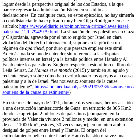
lograr desde la perspectiva original de los dos Estados, a la que
parece regresar la administración Biden en sus últimas
declaraciones. En cualquier caso, en estos episodios, no hay simetría
o equidistancia: lo ha explicado muy bien Olga Rodríguez en este
artículo:
https://www.eldiario.es/opinion/zona-critica/claves-israel-
palestina_129_7942979.html
. La situación de los palestinos en Gaza
y Cisjordania, agravada por el muro erigido por Israel en clara
violación del Derecho internacional, supone en la práctica un
régimen de
apartheid,
por duro que parezca emplear este símil.
Además, nada se puede entender sin referencia a las disputas
políticas internas en Israel y a la batalla política entre Hamás y Al
Fatah entre los palestinos. Sugiero respecto a esto último el libro de
Leïla Seurat,
Le Hamas et le monde
(2015) y también su agudo y
reciente ensayo sobre cómo han evolucionado los apoyos a la causa
palestina y a la de Israel: “les nouveaux soutiens de la cause
palestinnienne”,
https://aoc.media/analyse/2021/05/23/les-nouveaux-
soutiens-de-la-cause-palestinienne/
)
En este mes de mayo de 2021, durante dos semanas, hemos asistido
a una destrucción inmisericorde de Gaza, un territorio de 365 Km2
donde se apretujan 2 millones de palestinos (comparen: en la
provincia de Valencia vivimos 2 millones y medio, en una extensión
de casi 11000 km2, esto es, 30 veces mayor), en un intercambio
desigual de golpes entre Israel y Hamás. El origen del
enfrentamiento bélico entre Israel y Hamás ha sido otra vez una