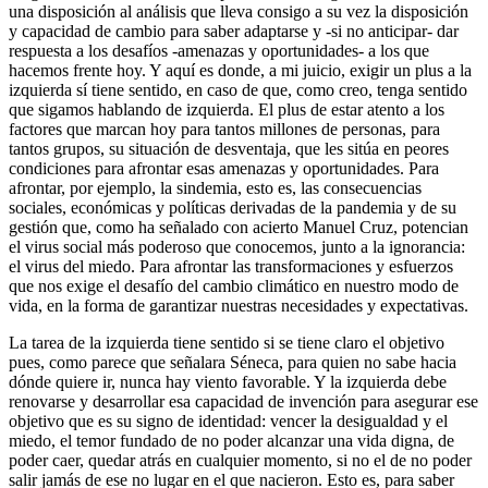
una disposición al análisis que lleva consigo a su vez la disposición
y capacidad de cambio para saber adaptarse y -si no anticipar- dar
respuesta a los desafíos -amenazas y oportunidades- a los que
hacemos frente hoy. Y aquí es donde, a mi juicio, exigir un plus a la
izquierda sí tiene sentido, en caso de que, como creo, tenga sentido
que sigamos hablando de izquierda. El plus de estar atento a los
factores que marcan hoy para tantos millones de personas, para
tantos grupos, su situación de desventaja, que les sitúa en peores
condiciones para afrontar esas amenazas y oportunidades. Para
afrontar, por ejemplo, la sindemia, esto es, las consecuencias
sociales, económicas y políticas derivadas de la pandemia y de su
gestión que, como ha señalado con acierto Manuel Cruz, potencian
el virus social más poderoso que conocemos, junto a la ignorancia:
el virus del miedo. Para afrontar las transformaciones y esfuerzos
que nos exige el desafío del cambio climático en nuestro modo de
vida, en la forma de garantizar nuestras necesidades y expectativas.
La tarea de la izquierda tiene sentido si se tiene claro el objetivo
pues, como parece que señalara Séneca, para quien no sabe hacia
dónde quiere ir, nunca hay viento favorable. Y la izquierda debe
renovarse y desarrollar esa capacidad de invención para asegurar ese
objetivo que es su signo de identidad: vencer la desigualdad y el
miedo, el temor fundado de no poder alcanzar una vida digna, de
poder caer, quedar atrás en cualquier momento, si no el de no poder
salir jamás de ese no lugar en el que nacieron. Esto es, para saber