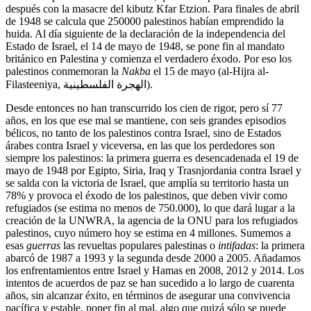
después con la masacre del kibutz Kfar Etzion. Para finales de abril
de 1948 se calcula que 250000 palestinos habían emprendido la
huida. Al día siguiente de la declaración de la independencia del
Estado de Israel, el 14 de mayo de 1948, se pone fin al mandato
británico en Palestina y comienza el verdadero éxodo. Por eso los
palestinos conmemoran la
Nakba
el 15 de mayo (al-Hijra al-
Filasteeniya, الهجرة الفلسطينية).
Desde entonces no han transcurrido los cien de rigor, pero sí 77
años, en los que ese mal se mantiene, con seis grandes episodios
bélicos, no tanto de los palestinos contra Israel, sino de Estados
árabes contra Israel y viceversa, en las que los perdedores son
siempre los palestinos: la primera guerra es desencadenada el 19 de
mayo de 1948 por Egipto, Siria, Iraq y Trasnjordania contra Israel y
se salda con la victoria de Israel, que amplía su territorio hasta un
78% y provoca el éxodo de los palestinos, que deben vivir como
refugiados (se estima no menos de 750.000), lo que dará lugar a la
creación de la UNWRA, la agencia de la ONU para los refugiados
palestinos, cuyo número hoy se estima en 4 millones. Sumemos a
esas
guerras
las revueltas populares palestinas o
intifadas
: la primera
abarcó de 1987 a 1993 y la segunda desde 2000 a 2005. Añadamos
los enfrentamientos entre Israel y Hamas en 2008, 2012 y 2014. Los
intentos de acuerdos de paz se han sucedido a lo largo de cuarenta
años, sin alcanzar éxito, en términos de asegurar una convivencia
pacífica y estable, poner fin al mal, algo que quizá sólo se puede