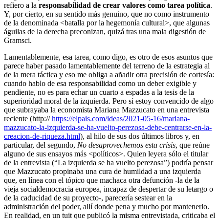
refiero a la
responsabilidad de crear valores como tarea política
.
Y, por cierto, en su sentido más genuino, que no como instrumento
de la denominada <batalla por la hegemonía cultural>, que algunas
águilas de la derecha preconizan, quizá tras una mala digestión de
Gramsci.
Lamentablemente, esa tarea, como digo, es otro de esos asuntos que
parece haber pasado lamentablemente del terreno de la estrategia al
de la mera táctica y eso me obliga a añadir otra precisión de cortesía:
cuando hablo de esa responsabilidad como un deber exigible y
pendiente, no es para echar un cuarto a espadas a la tesis de la
superioridad moral de la izquierda. Pero sí estoy convencido de algo
que subrayaba la economista Mariana Mazzucato en una entrevista
reciente (http://
https://elpais.com/ideas/2021-05-16/mariana-
mazzucato-la-izquierda-se-ha-vuelto-perezosa-debe-centrarse-en-la-
creacion-de-riqueza.html
), al hilo de sus dos últimos libros y, en
particular, del segundo,
No desaprovechemos esta crisis
, que reúne
alguno de sus ensayos más <políticos>. Quien leyera sólo el titular
de la entrevista (“La izquierda se ha vuelto perezosa”) podría pensar
que Mazzucato propinaba una cura de humildad a una izquierda
que, en línea con el tópico que machaca otra defunción -la de la
vieja socialdemocracia europea, incapaz de despertar de su letargo o
de la caducidad de su proyecto-, parecería sestear en la
administración del poder, allí donde pena y mucho por mantenerlo.
En realidad, en un tuit que publicó la misma entrevistada, criticaba el