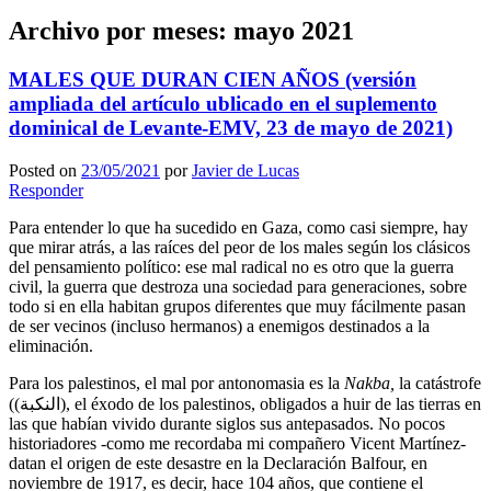
Archivo por meses:
mayo 2021
MALES QUE DURAN CIEN AÑOS (versión
ampliada del artículo ublicado en el suplemento
dominical de Levante-EMV, 23 de mayo de 2021)
Posted on
23/05/2021
por
Javier de Lucas
Responder
Para entender lo que ha sucedido en Gaza, como casi siempre, hay
que mirar atrás, a las raíces del peor de los males según los clásicos
del pensamiento político: ese mal radical no es otro que la guerra
civil, la guerra que destroza una sociedad para generaciones, sobre
todo si en ella habitan grupos diferentes que muy fácilmente pasan
de ser vecinos (incluso hermanos) a enemigos destinados a la
eliminación.
Para los palestinos, el mal por antonomasia es la
Nakba,
la catástrofe
((النكبة), el éxodo de los palestinos, obligados a huir de las tierras en
las que habían vivido durante siglos sus antepasados. No pocos
historiadores -como me recordaba mi compañero Vicent Martínez-
datan el origen de este desastre en la Declaración Balfour, en
noviembre de 1917, es decir, hace 104 años, que contiene el