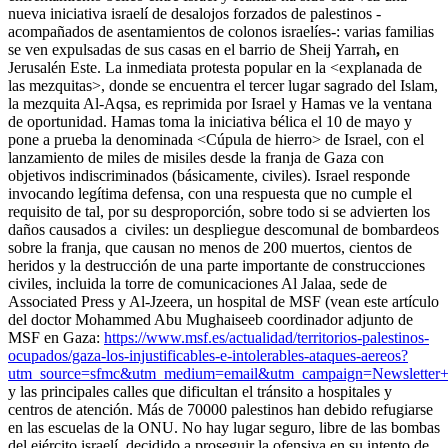
nueva iniciativa israelí de desalojos forzados de palestinos -
acompañados de asentamientos de colonos israelíes-: varias familias
se ven expulsadas de sus casas en el barrio de Sheij Yarrah
,
en
Jerusalén Este. La inmediata protesta popular en la <explanada de
las mezquitas>, donde se encuentra el tercer lugar sagrado del Islam,
la mezquita Al-Aqsa, es reprimida por Israel y Hamas ve la ventana
de oportunidad. Hamas toma la iniciativa bélica el 10 de mayo y
pone a prueba la denominada <Cúpula de hierro> de Israel, con el
lanzamiento de miles de misiles desde la franja de Gaza con
objetivos indiscriminados (básicamente, civiles). Israel responde
invocando legítima defensa, con una respuesta que no cumple el
requisito de tal, por su desproporción, sobre todo si se advierten los
daños causados a civiles: un despliegue descomunal de bombardeos
sobre la franja, que causan no menos de 200 muertos, cientos de
heridos y la destrucción de una parte importante de construcciones
civiles, incluida la torre de comunicaciones Al Jalaa, sede de
Associated Press y Al-Jzeera, un hospital de MSF (vean este artículo
del doctor Mohammed Abu Mughaiseeb coordinador adjunto de
MSF en Gaza:
https://www.msf.es/actualidad/territorios-palestinos-
ocupados/gaza-los-injustificables-e-intolerables-ataques-aereos?
utm_source=sfmc&utm_medium=email&utm_campaign=Newslette
y las principales calles que dificultan el tránsito a hospitales y
centros de atención. Más de 70000 palestinos han debido refugiarse
en las escuelas de la ONU. No hay lugar seguro, libre de las bombas
del ejército israelí, decidido a proseguir la ofensiva en su intento de