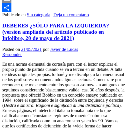
Email
Publicado en
Sin categoría
|
Deja un comentario
Compartir
DEBERES ¿SÓLO PARA LA IZQUIERDA?
(versión ampliada del artículo publicado en
Infolibre, 20 de mayo de 2021)
Posted on
21/05/2021
por
Javier de Lucas
Responder
Es una norma elemental de cortesía para con el lector explicar el
propio punto de partida cuando se va a terciar en un debate. A falta
de ideas originales propias, lo haré y me disculpo, a la manera usual
de los profesores: recomendando algunas lecturas. Comenzaré por
reconocer que me cuento entre los que son -somos- tan antiguos que
seguimos considerando básicamente válida, casi 30 años después, la
propuesta que ofreció Bobbio en un conocido ensayo publicado en
1994, sobre el significado de la distinción entre izquierda y derecha
(
Destra e sinistra. Ragioni e significati di una distinzione política
).
En esas páginas, el intelectual italiano tomaba nota de lo que
calificaba como “constantes repiques de muerte” sobre esa
distinción, calificada como un anacronismo ya en los 90. Vamos,
que los certificados de defunción de la <vieja forma de hacer