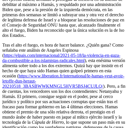
debilitar al máximo a Hamás, y respaldado por una administración
Biden que, pese a la presión de la izquierda demócrata, en las
primeras dos semanas se limitó a subrayar una y otra vez el derecho
de legítima defensa de Israel y a bloquear las resoluciones de paz en
el Consejo de Seguridad ONU hasta que, alcanzado finalmente el
alto el fuego, Biden ha reconocido que la única solución es la de lso
dos Estados..
Tras el alto el fuego, es hora de hacer balance. ¿Quién gana? Como
señalaba este análisis de Angeles Espinosa
(
https://elpais.com/internacional/2021-05-18/la-violencia-en-gaza-
da-combustible-a-los-islamistas-radicales.html
), esta enésima versión
alimenta sobre todo a los dos extremos. Quizá hay que insistir en el
hecho de que haya sido Hamas quien golpeó primero en esta
ocasión (
https://www.liberation.fr/international/le-hamas-veut-avoir-
letoffe-dun-heraut-
20210518_3BASBWWKMNGL5HVR5BSJ4CUJLQ/
). Pero, a fin
de cuentas, los vencedores son los dos contendientes: Netanyahu y
Hamás. El primero, consigue seguir en el poder, pese al cerco
jurídico y político por sus actuaciones corruptas que están tras el
fracaso para formar gobierno en las 4 últimas elecciones. Hamas
obtiene el premio de una sólo relativa derrota, el prestigio en el
mundo árabe de haber puesto en jaque al mítico ejército israelí y la
tecnología de la
Cúpula de Hierro
, lo que supone un paso más en su
identificación como los verdaderos patriotas, defensores de la causa