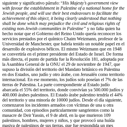
siguiente y significativo párrafo: “
His Majesty’s government view
with favour the establishment in Palestine of a national home for the
Jewish people, and will use their best endeavours to facilitate the
achievement of this object, it being clearly understood that nothing
shall be done which may prejudice the civil and religious rights of
existing non-Jewish communities in Palestine”
y no falta quien ha
hecho notar que el Gobierno del Reino Unido quería reconocer los
servicios prestados por el químico Chaim Weizmann, profesor de la
Universidad de Manchester, que habría tenido un notable papel en el
desarrollo de explosivos bélicos. El mismo Weizmann que en 1948
se convertiría en el primer presidente del Estado de Israel. De forma
más directa, el punto de partida fue la Resolución 181, adoptada por
la Asamblea General de la ONU el 29 de noviembre de 1947, que
supuso la división del territorio del Mandato británico en Palestina
en dos Estados, uno judío y otro árabe, con Jerusalén como territorio
internacional. En ese momento, los judíos solo poseían el 7% de las
tierras de Palestina. La parte correspondiente al Estado judío
abarcaría el 55% del territorio, donde convivían ya 500.000 judíos y
400.000 árabes palestinos. El Estado árabe palestino tendría el 44%
del territorio y una minoría de 10000 judíos. Desde el día siguiente,
comenzaron los incidentes armados con víctimas de una u otra
comunidad, con episodios particularmente sangrientos como la
masacre de Deir Yassin, el 9 de abril, en la que murieron 109
palestinos, hombres, mujeres y niños, y que provocó una huída
masiva de palestinos de sus tierras, que fue respondida un mes