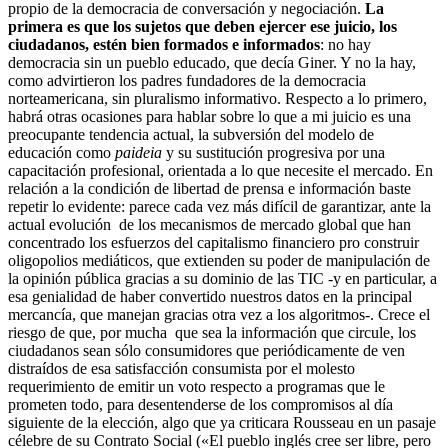
propio de la democracia de conversación y negociación.
La
primera es que los sujetos que deben ejercer ese juicio, los
ciudadanos, estén bien formados e informados
: no hay
democracia sin un pueblo educado, que decía Giner. Y no la hay,
como advirtieron los padres fundadores de la democracia
norteamericana, sin pluralismo informativo. Respecto a lo primero,
habrá otras ocasiones para hablar sobre lo que a mi juicio es una
preocupante tendencia actual, la subversión del modelo de
educación como
paideia
y su sustitución progresiva por una
capacitación profesional, orientada a lo que necesite el mercado. En
relación a la condición de libertad de prensa e información baste
repetir lo evidente: parece cada vez más difícil de garantizar, ante la
actual evolución de los mecanismos de mercado global que han
concentrado los esfuerzos del capitalismo financiero pro construir
oligopolios mediáticos, que extienden su poder de manipulación de
la opinión pública gracias a su dominio de las TIC -y en particular, a
esa genialidad de haber convertido nuestros datos en la principal
mercancía, que manejan gracias otra vez a los algoritmos-. Crece el
riesgo de que, por mucha que sea la información que circule, los
ciudadanos sean sólo consumidores que periódicamente de ven
distraídos de esa satisfacción consumista por el molesto
requerimiento de emitir un voto respecto a programas que le
prometen todo, para desentenderse de los compromisos al día
siguiente de la elección, algo que ya criticara Rousseau en un pasaje
célebre de su Contrato Social («El pueblo inglés cree ser libre, pero