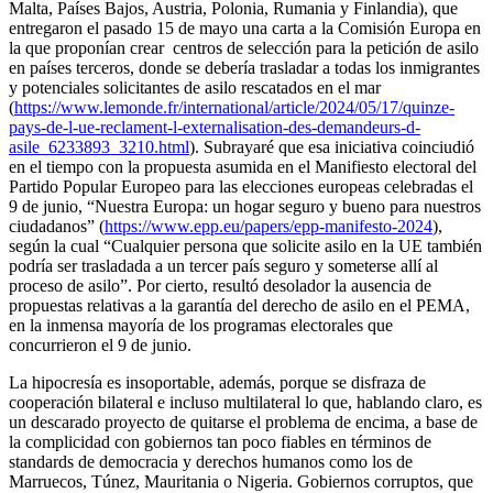
Malta, Países Bajos, Austria, Polonia, Rumania y Finlandia), que
entregaron el pasado 15 de mayo una carta a la Comisión Europa en
la que proponían crear centros de selección para la petición de asilo
en países terceros, donde se debería trasladar a todas los inmigrantes
y potenciales solicitantes de asilo rescatados en el mar
(
https://www.lemonde.fr/international/article/2024/05/17/quinze-
pays-de-l-ue-reclament-l-externalisation-des-demandeurs-d-
asile_6233893_3210.html
). Subrayaré que esa iniciativa coinciudió
en el tiempo con la propuesta asumida en el Manifiesto electoral del
Partido Popular Europeo para las elecciones europeas celebradas el
9 de junio, “Nuestra Europa: un hogar seguro y bueno para nuestros
ciudadanos” (
https://www.epp.eu/papers/epp-manifesto-2024
),
según la cual “Cualquier persona que solicite asilo en la UE también
podría ser trasladada a un tercer país seguro y someterse allí al
proceso de asilo”. Por cierto, resultó desolador la ausencia de
propuestas relativas a la garantía del derecho de asilo en el PEMA,
en la inmensa mayoría de los programas electorales que
concurrieron el 9 de junio.
La hipocresía es insoportable, además, porque se disfraza de
cooperación bilateral e incluso multilateral lo que, hablando claro, es
un descarado proyecto de quitarse el problema de encima, a base de
la complicidad con gobiernos tan poco fiables en términos de
standards de democracia y derechos humanos como los de
Marruecos, Túnez, Mauritania o Nigeria. Gobiernos corruptos, que