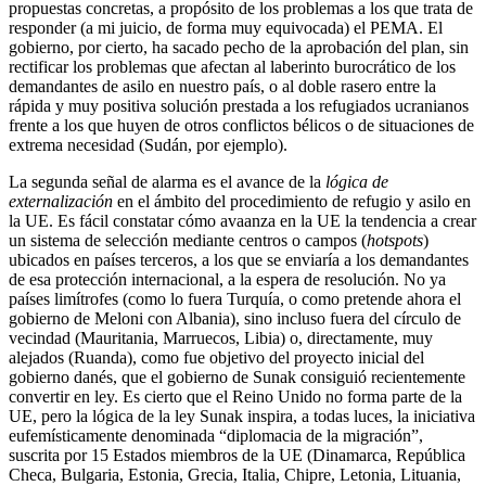
propuestas concretas, a propósito de los problemas a los que trata de
responder (a mi juicio, de forma muy equivocada) el PEMA. El
gobierno, por cierto, ha sacado pecho de la aprobación del plan, sin
rectificar los problemas que afectan al laberinto burocrático de los
demandantes de asilo en nuestro país, o al doble rasero entre la
rápida y muy positiva solución prestada a los refugiados ucranianos
frente a los que huyen de otros conflictos bélicos o de situaciones de
extrema necesidad (Sudán, por ejemplo).
La segunda señal de alarma es el avance de la
lógica de
externalización
en el ámbito del procedimiento de refugio y asilo en
la UE. Es fácil constatar cómo avaanza en la UE la tendencia a crear
un sistema de selección mediante centros o campos (
hotspots
)
ubicados en países terceros, a los que se enviaría a los demandantes
de esa protección internacional, a la espera de resolución. No ya
países limítrofes (como lo fuera Turquía, o como pretende ahora el
gobierno de Meloni con Albania), sino incluso fuera del círculo de
vecindad (Mauritania, Marruecos, Libia) o, directamente, muy
alejados (Ruanda), como fue objetivo del proyecto inicial del
gobierno danés, que el gobierno de Sunak consiguió recientemente
convertir en ley. Es cierto que el Reino Unido no forma parte de la
UE, pero la lógica de la ley Sunak inspira, a todas luces, la iniciativa
eufemísticamente denominada “diplomacia de la migración”,
suscrita por 15 Estados miembros de la UE (Dinamarca, República
Checa, Bulgaria, Estonia, Grecia, Italia, Chipre, Letonia, Lituania,