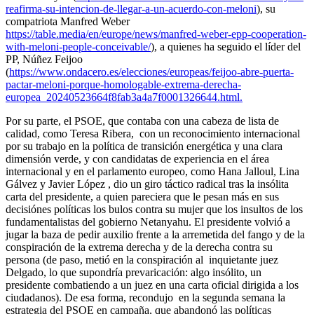
reafirma-su-intencion-de-llegar-a-un-acuerdo-con-meloni
), su
compatriota Manfred Weber
https://table.media/en/europe/news/manfred-weber-epp-cooperation-
with-meloni-people-conceivable/
), a quienes ha seguido el líder del
PP, Núñez Feijoo
(
https://www.ondacero.es/elecciones/europeas/feijoo-abre-puerta-
pactar-meloni-porque-homologable-extrema-derecha-
europea_20240523664f8fab3a4a7f0001326644.html.
Por su parte, el PSOE, que contaba con una cabeza de lista de
calidad, como Teresa Ribera, con un reconocimiento internacional
por su trabajo en la política de transición energética y una clara
dimensión verde, y con candidatas de experiencia en el área
internacional y en el parlamento europeo, como Hana Jalloul, Lina
Gálvez y Javier López , dio un giro táctico radical tras la insólita
carta del presidente, a quien pareciera que le pesan más en sus
decisiónes políticas los bulos contra su mujer que los insultos de los
fundamentalistas del gobierno Netanyahu. El presidente volvió a
jugar la baza de pedir auxilio frente a la arremetida del fango y de la
conspiración de la extrema derecha y de la derecha contra su
persona (de paso, metió en la conspiración al inquietante juez
Delgado, lo que supondría prevaricación: algo insólito, un
presidente combatiendo a un juez en una carta oficial dirigida a los
ciudadanos). De esa forma, recondujo en la segunda semana la
estrategia del PSOE en campaña, que abandonó las políticas