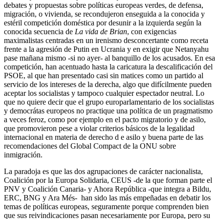
debates y propuestas sobre políticas europeas verdes, de defensa,
migración, o vivienda, se recondujeron enseguida a la conocida y
estéril competición doméstica por desunir a la izquierda según la
conocida secuencia de
La vida de Brian
, con exigencias
maximalistas centradas en un irenismo desconcertante como receta
frente a la agresión de Putin en Ucrania y en exigir que Netanyahu
pase mañana mismo -si no ayer- al banquillo de los acusados. En esa
competición, han acentuado hasta la caricatura la descalificación del
PSOE, al que han presentado casi sin matices como un partido al
servicio de los intereses de la derecha, algo que difícilmente pueden
aceptar los socialistas y tampoco cualquier espectador neutral. Lo
que no quiere decir que el grupo europarlamentario de los socialistas
y democrátas europeos no practique una política de un pragmatismo
a veces feroz, como por ejemplo en el pacto migratorio y de asilo,
que promovieron pese a violar criterios básicos de la legalidad
internacional en materia de derecho d e asilo y buena parte de las
recomendaciones del Global Compact de la ONU sobre
inmigración.
La paradoja es que las dos agrupaciones de carácter nacionalista,
Coalición por la Europa Solidaria, CEUS -de la que forman parte el
PNV y Coalición Canaria- y Ahora República -que integra a Bildu,
ERC, BNG y Ara Més- han sido las más empeñadas en debatir los
temas de políticas europeas, seguramente porque comprenden bien
que sus reivindicaciones pasan necesariamente por Europa, pero su