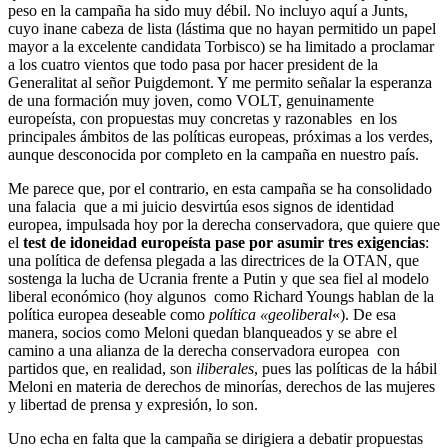
peso en la campaña ha sido muy débil. No incluyo aquí a Junts,
cuyo inane cabeza de lista (lástima que no hayan permitido un papel
mayor a la excelente candidata Torbisco) se ha limitado a proclamar
a los cuatro vientos que todo pasa por hacer president de la
Generalitat al señor Puigdemont. Y me permito señalar la esperanza
de una formación muy joven, como VOLT, genuinamente
europeísta, con propuestas muy concretas y razonables en los
principales ámbitos de las políticas europeas, próximas a los verdes,
aunque desconocida por completo en la campaña en nuestro país.
Me parece que, por el contrario, en esta campaña se ha consolidado
una falacia que a mi juicio desvirtúa esos signos de identidad
europea, impulsada hoy por la derecha conservadora, que quiere que
el
test de idoneidad europeísta pase por asumir tres exigencias
:
una política de defensa plegada a las directrices de la OTAN, que
sostenga la lucha de Ucrania frente a Putin y que sea fiel al modelo
liberal económico (hoy algunos como Richard Youngs hablan de la
política europea deseable como
política «geoliberal
«). De esa
manera, socios como Meloni quedan blanqueados y se abre el
camino a una alianza de la derecha conservadora europea con
partidos que, en realidad, son
iliberales
, pues las políticas de la hábil
Meloni en materia de derechos de minorías, derechos de las mujeres
y libertad de prensa y expresión, lo son.
Uno echa en falta que la campaña se dirigiera a debatir propuestas