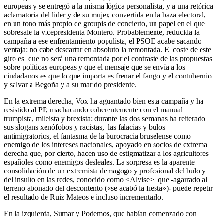
europeas y se entregó a la misma lógica personalista, y a una retórica
aclamatoria del lider y de su mujer, convertida en la baza electoral,
en un tono más propio de groupis de concierto, un papel en el que
sobresale la vicepresidenta Montero. Probablemente, reducida la
campaña a ese enfrentamiento populista, el PSOE acabe sacando
ventaja: no cabe descartar en absoluto la remontada. El coste de este
giro es que no será una remontada por el contraste de las propuestas
sobre políticas europeas y que el mensaje que se envía a los
ciudadanos es que lo que importa es frenar el fango y el contubernio
y salvar a Begoña y a su marido presidente.
En la extrema derecha, Vox ha aguantado bien esta campaña y ha
resistido al PP, machacando coherentemente con el manual
trumpista, mileista y brexista: durante las dos semanas ha reiterado
sus slogans xenófobos y racistas, las falacias y bulos
antimigratorios, el fantasma de la burocracia bruselense como
enemigo de los intereses nacionales, apoyado en socios de extrema
derecha que, por cierto, hacen uso de estigmatizar a los agricultores
españoles como enemigos desleales. La sorpresa es la aparente
consolidación de un extremista demagogo y profesional del bulo y
del insulto en las redes, conocido como <Alvise>, que -agarrado al
terreno abonado del descontento («se acabó la fiesta»)- puede repetir
el resultado de Ruiz Mateos e incluso incrementarlo.
En la izquierda, Sumar y Podemos, que habían comenzado con