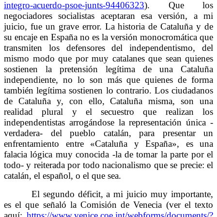
integro-acuerdo-psoe-junts-94406323
). Que los
negociadores socialistas aceptaran esa versión, a mi
juicio, fue un grave error. La historia de Cataluña y de
su encaje en España no es la versión monocromática que
transmiten los defensores del independentismo, del
mismo modo que por muy catalanes que sean quienes
sostienen la pretensión legítima de una Cataluña
independiente, no lo son más que quienes de forma
también legítima sostienen lo contrario. Los ciudadanos
de Cataluña y, con ello, Cataluña misma, son una
realidad plural y el secuestro que realizan los
independentistas arrogándose la representación única -
verdadera- del pueblo catalán, para presentar un
enfrentamiento entre «Cataluña y España», es una
falacia lógica muy conocida -la de tomar la parte por el
todo- y reiterada por todo nacionalismo que se precie: el
catalán, el español, o el que sea.
El segundo déficit, a mi juicio muy importante,
es el que señaló la Comisión de Venecia (ver el texto
aquí:
https://www.venice.coe.int/webforms/documents/?