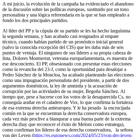
A mi juicio, la evolución de la campaña ha evidenciado el abandono
de la discusión sobre las políticas europeas, sustituido por un tono
personalista y una lógica referendaria en la que se han empleado a
fondo los dos principales partidos.
Al líder del PP y la cúpula de su partido se les ha hecho larguísima
la segunda semana, y han acabado casi resignados al empate
técnico, cuando habían partido de un pronóstico inicial general
(salvo la conocida excepción del CIS) que les daba más de seis
puntos de ventaja. El ninguneo de sus líderes a su propia cabeza de
lista, Dolores Montserrat, veterana europarlamentaria, es muestra de
ese desconcierto. El PP, obsesionado con presentar estas elecciones
como la revancha del 23-J, como la oportunidad para desalojar a
Pedro Sánchez de la Moncloa, ha acabado planteando las elecciones
como una impugnación personalista del presidente, a partir de dos
argumentos domésticos, la ley de amnistía y la acusación de
corrupción por las actividades de su mujer, Begoña Sánchez. Al
tiempo que, pese a hacerse con los votos de la desaparecida Cs, no
conseguía arañar en el caladero de Vox, lo que confirma la fortaleza
de esa extrema derecha antieuropea. Y le ha pesado la encrucijada
común en la que se encuentran la derecha conservadora europea,
cada vez más proclive a blanquear a una buena parte de la extrema
derecha (hay que reconocer el éxito de Meloni como estratega),
como confirman los líderes de esa derecha conservadora, la señora
von der Leyen (
https://es.euronews.com/2024/05/23/von-der-leyen-