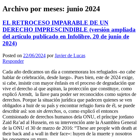
Archivo por meses:
junio 2024
EL RETROCESO IMPARABLE DE UN
DERECHO IMPRESCINDIBLE (versión ampliada
del artículo publicado en Infolibre, 20 de junio de
2024)
Posted on
22/06/2024
por
Javier de Lucas
Responder
Cada año dedicamos un día a conmemorara los refugiados -no cabe
hablar de celebración, desde luego-. Pues bien, este de 2024 exige,
si cabe, insistir con mayor énfasis en el proceso de degradación que
vive el derecho al que aspiran, la protección que constituye, como
explicó Arendt, la llave para poder ser reconocidos como sujetos de
derechos. Porque la situación jurídica que padecen quienes se ven
obligados a huir de su país y encontrar refugio fuera de él, se puede
describir así: son
sin derechos
, o, como explicó el entonces
Comisionado de derechos humanos dela ONU, el príncipe jordano
Zaid Ra’ad al Hussein, en su intervención ante la Asamblea General
de la ONU el 30 de marzo de 2016: “These are people with death at
their back and a wall in their face»: huyen de la muerte y nosotros
les oponemos un muro.