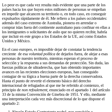
Lo peor es que cada vez resulta más evidente que una parte de los
países hacia los que huyen estos millones de personas se empeñan
en impedir que alcancen su territorio o, en todo caso, en conseguir
expulsarlos rápidamente de él. Me refiero a los países occidentales:
además del caso extremo de Australia, pionera en arrendar o
comprar islas fuera del continente australiano para confinar en ellas a
los inmigrantes o solicitantes de asilo que no quieren recibir, habría
que incluir en este grupo a los Estados de la UE, así como Estados
Unidos y México.
En el caso europeo, es imposible dejar de constatar la tendencia
creciente de esa
voluntad política
de dejarlos fuera, de alejar a esas
personas de nuestro territorio, mientras esperan el proceso de
selección y la respuesta a sus demandas de protección. Sin duda, las
fuerzas políticas de ultraderecha, que han obtenido importantes
avances en las recientes elecciones europeas, han conseguido
contagiar de su lógica a buena parte de la derecha conservadora.
Hasta el punto de revertir el elemento básico del derecho
internacional de refugiados al que me he referido al comienzo, el
principio de
non refoulement,
enunciado en el apartado 1 del artículo
33 de la misma Convención de Ginebra de 1951. Y ello, mediante
una interpretación cada vez más discrecional de lo que dispone el
apartado 2:
Ningún Estado Contratante podrá, por expulsión o