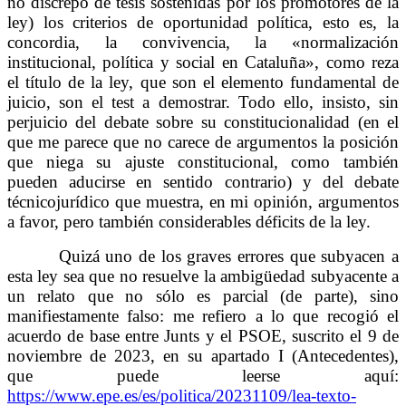
no discrepo de tesis sostenidas por los promotores de la
ley) los criterios de oportunidad política, esto es, la
concordia, la convivencia, la «normalización
institucional, política y social en Cataluña», como reza
el título de la ley, que son el elemento fundamental de
juicio, son el test a demostrar. Todo ello, insisto, sin
perjuicio del debate sobre su constitucionalidad (en el
que me parece que no carece de argumentos la posición
que niega su ajuste constitucional, como también
pueden aducirse en sentido contrario) y del debate
técnicojurídico que muestra, en mi opinión, argumentos
a favor, pero también considerables déficits de la ley.
Quizá uno de los graves errores que subyacen a
esta ley sea que no resuelve la ambigüedad subyacente a
un relato que no sólo es parcial (de parte), sino
manifiestamente falso: me refiero a lo que recogió el
acuerdo de base entre Junts y el PSOE, suscrito el 9 de
noviembre de 2023, en su apartado I (Antecedentes),
que puede leerse aquí:
https://www.epe.es/es/politica/20231109/lea-texto-