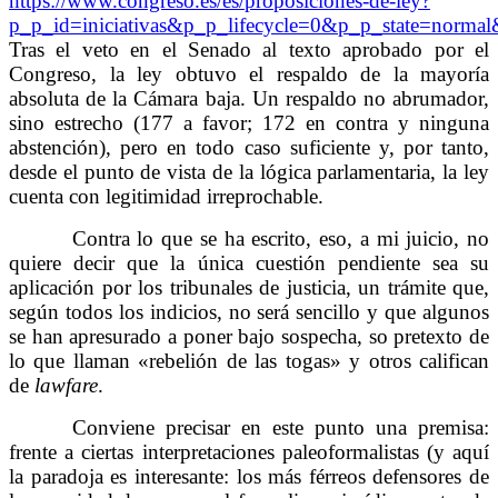
https://www.congreso.es/es/proposiciones-de-ley?
p_p_id=iniciativas&p_p_lifecycle=0&p_p_state=norma
Tras el veto en el Senado al texto aprobado por el
Congreso, la ley obtuvo el respaldo de la mayoría
absoluta de la Cámara baja. Un respaldo no abrumador,
sino estrecho (177 a favor; 172 en contra y ninguna
abstención), pero en todo caso suficiente y, por tanto,
desde el punto de vista de la lógica parlamentaria, la ley
cuenta con legitimidad irreprochable.
Contra lo que se ha escrito, eso, a mi juicio, no
quiere decir que la única cuestión pendiente sea su
aplicación por los tribunales de justicia, un trámite que,
según todos los indicios, no será sencillo y que algunos
se han apresurado a poner bajo sospecha, so pretexto de
lo que llaman «rebelión de las togas» y otros califican
de
lawfare
.
Conviene precisar en este punto una premisa:
frente a ciertas interpretaciones paleoformalistas (y aquí
la paradoja es interesante: los más férreos defensores de