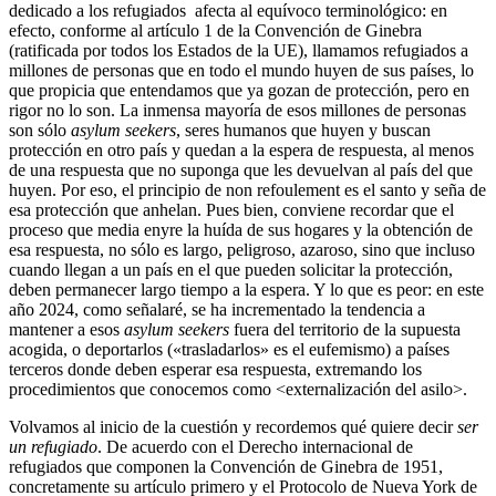
dedicado a los refugiados afecta al equívoco terminológico: en
efecto, conforme al artículo 1 de la Convención de Ginebra
(ratificada por todos los Estados de la UE), llamamos refugiados a
millones de personas que en todo el mundo huyen de sus países
,
lo
que propicia que entendamos que ya gozan de protección, pero en
rigor no lo son. La inmensa mayoría de esos millones de personas
son sólo
asylum seekers
, seres humanos que huyen y buscan
protección en otro país y quedan a la espera de respuesta, al menos
de una respuesta que no suponga que les devuelvan al país del que
huyen. Por eso, el principio de non refoulement es el santo y seña de
esa protección que anhelan. Pues bien, conviene recordar que el
proceso que media enyre la huída de sus hogares y la obtención de
esa respuesta, no sólo es largo, peligroso, azaroso, sino que incluso
cuando llegan a un país en el que pueden solicitar la protección,
deben permanecer largo tiempo a la espera. Y lo que es peor: en este
año 2024, como señalaré, se ha incrementado la tendencia a
mantener a esos
asylum seekers
fuera del territorio de la supuesta
acogida, o deportarlos («trasladarlos» es el eufemismo) a países
terceros donde deben esperar esa respuesta, extremando los
procedimientos que conocemos como <externalización del asilo>.
Volvamos al inicio de la cuestión y recordemos qué quiere decir
ser
un refugiado
. De acuerdo con el Derecho internacional de
refugiados que componen la Convención de Ginebra de 1951,
concretamente su artículo primero y el Protocolo de Nueva York de