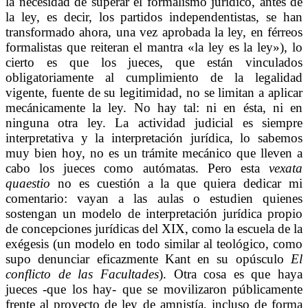
la necesidad de superar el formalismo jurídico, antes de
la ley, es decir, los partidos independentistas, se han
transformado ahora, una vez aprobada la ley, en férreos
formalistas que reiteran el mantra «la ley es la ley»), lo
cierto es que los jueces, que están vinculados
obligatoriamente al cumplimiento de la legalidad
vigente, fuente de su legitimidad, no se limitan a aplicar
mecánicamente la ley. No hay tal: ni en ésta, ni en
ninguna otra ley. La actividad judicial es siempre
interpretativa y la interpretación jurídica, lo sabemos
muy bien hoy, no es un trámite mecánico que lleven a
cabo los jueces como autómatas. Pero esta
vexata
quaestio
no es cuestión a la que quiera dedicar mi
comentario: vayan a las aulas o estudien quienes
sostengan un modelo de interpretación jurídica propio
de concepciones jurídicas del XIX, como la escuela de la
exégesis (un modelo en todo similar al teológico, como
supo denunciar eficazmente Kant en su opúsculo
El
conflicto de las Facultades
). Otra cosa es que haya
jueces -que los hay- que se movilizaron públicamente
frente al proyecto de ley de amnistía, incluso de forma