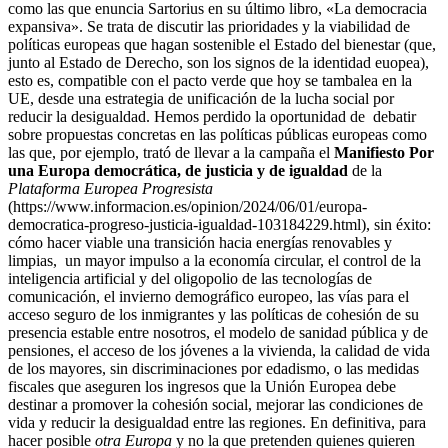
como las que enuncia Sartorius en su último libro, «La democracia
expansiva». Se trata de discutir las prioridades y la viabilidad de
políticas europeas que hagan sostenible el Estado del bienestar (que,
junto al Estado de Derecho, son los signos de la identidad euopea),
esto es, compatible con el pacto verde que hoy se tambalea en la
UE, desde una estrategia de unificación de la lucha social por
reducir la desigualdad. Hemos perdido la oportunidad de debatir
sobre propuestas concretas en las políticas públicas europeas como
las que, por ejemplo, trató de llevar a la campaña el
Manifiesto Por
una Europa democrática, de justicia y de igualdad
de la
Plataforma Europea Progresista
(https://www.informacion.es/opinion/2024/06/01/europa-
democratica-progreso-justicia-igualdad-103184229.html), sin éxito:
cómo hacer viable una transición hacia energías renovables y
limpias, un mayor impulso a la economía circular, el control de la
inteligencia artificial y del oligopolio de las tecnologías de
comunicación, el invierno demográfico europeo, las vías para el
acceso seguro de los inmigrantes y las políticas de cohesión de su
presencia estable entre nosotros, el modelo de sanidad pública y de
pensiones, el acceso de los jóvenes a la vivienda, la calidad de vida
de los mayores, sin discriminaciones por edadismo, o las medidas
fiscales que aseguren los ingresos que la Unión Europea debe
destinar a promover la cohesión social, mejorar las condiciones de
vida y reducir la desigualdad entre las regiones. En definitiva, para
hacer posible
otra Europa
y no la que pretenden quienes quieren