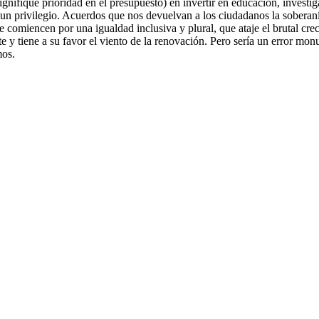
ignifique prioridad en el presupuesto) en invertir en educación, investi
 un privilegio. Acuerdos que nos devuelvan a los ciudadanos la soberaní
 comiencen por una igualdad inclusiva y plural, que ataje el brutal creci
e y tiene a su favor el viento de la renovación. Pero sería un error mo
mos.