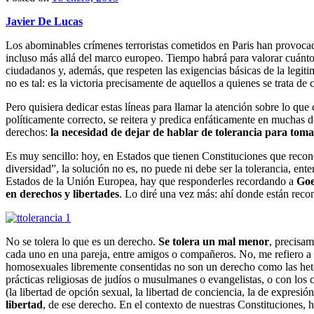
Javier De Lucas
Los abominables crímenes terroristas cometidos en Paris han provoca
incluso más allá del marco europeo. Tiempo habrá para valorar cuánto
ciudadanos y, además, que respeten las exigencias básicas de la leg
no es tal: es la victoria precisamente de aquellos a quienes se trata de
Pero quisiera dedicar estas líneas para llamar la atención sobre lo qu
políticamente correcto, se reitera y predica enfáticamente en muchas de
derechos:
la necesidad de dejar de hablar de tolerancia para toma
Es muy sencillo: hoy, en Estados que tienen Constituciones que recon
diversidad”, la solución no es, no puede ni debe ser la tolerancia, ent
Estados de la Unión Europea, hay que responderles recordando a
Goe
en derechos y libertades
. Lo diré una vez más: ahí donde están recon
No se tolera lo que es un derecho.
Se tolera un mal menor
, precisam
cada uno en una pareja, entre amigos o compañeros. No, me refiero a un
homosexuales libremente consentidas no son un derecho como las heter
prácticas religiosas de judíos o musulmanes o evangelistas, o con los
(la libertad de opción sexual, la libertad de conciencia, la de expresión,
libertad
, de ese derecho. En el contexto de nuestras Constituciones, h