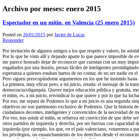
Archivo por meses:
enero 2015
Espectador en un mitin. en Valencia (25 enero 2015)
Posted on
26/01/2015
por
Javier de Lucas
Responder
Por invitación de algunos amigos a los que respeto y valoro, he asis
Por lo que he visto allí y dejando aparte lo que parece imposible de evi
me parece honrado dejar de reconocer que cuentan con un muy importa
engañados por una ilusión, presas fáciles de inteligentes prestidigit
esperanza a quienes estaban hartos de no contar, de no ser nadie en el
Pero siguen preocupándome argumentos en los que he insistido hasta h
La primera, muy eficaz pero, a mi juicio, errada: el mensaje de la trans
democracia/oligarquía. Querer mejor educación pública y gratuita, mejo
el mitin, es, a mi juicio, reivindicar lo que quiere y por lo que ha lu
Por eso, me separa de Podemos lo que a mi juicio es una segunda simpl
objetivos no son patrimonio exclusivo de Podemos. Que la historia de 
ciudadanos decentes, inteligentes y convencidos de la necesidad de me
Por eso, tras asistir al mitin, se refuerza mi convicción de que debe s
otros partidos de izquierda y derecha, por ser fuerzas con capacidad d
izquierda (por ejemplo, los que, en el país valenciano, votaremos a 
los privilegios, un ensanchamiento de los derechos desde el reconocimi