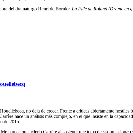
 obra del dramaturgo Henri de Bornier,
La Fille de Roland
(
Drame en qu
ouellebecq
ellebecq, no deja de crecer. Frente a críticas abiertamente hostiles (ta
rrère hace un análisis más complejo, en el que insiste en la capacida
ro de 2015.
ios. Me parece que acierta Carrère al sostener que tema de <soumission>