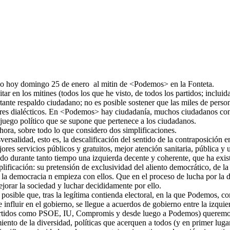
tido hoy domingo 25 de enero al mitin de <Podemos> en la Fonteta.
tar en los mitines (todos los que he visto, de todos los partidos; incluid
nte respaldo ciudadano; no es posible sostener que las miles de perso
adores dialécticos. En <Podemos> hay ciudadanía, muchos ciudadanos con 
 juego político que se supone que pertenece a los ciudadanos.
ora, sobre todo lo que considero dos simplificaciones.
versalidad, esto es, la descalificación del sentido de la contraposición en
res servicios públicos y gratuitos, mejor atención sanitaria, pública y 
chado durante tanto tiempo una izquierda decente y coherente, que ha exis
ificación: su pretensión de exclusividad del aliento democrático, de la
la democracia n empieza con ellos. Que en el proceso de lucha por la de
jorar la sociedad y luchar decididamente por ello.
er posible que, tras la legítima contienda electoral, en la que Podemos,
e influir en el gobierno, se llegue a acuerdos de gobierno entre la izq
partidos como PSOE, IU, Compromis y desde luego a Podemos) queremos e
ento de la diversidad, políticas que acerquen a todos (y en primer lugar