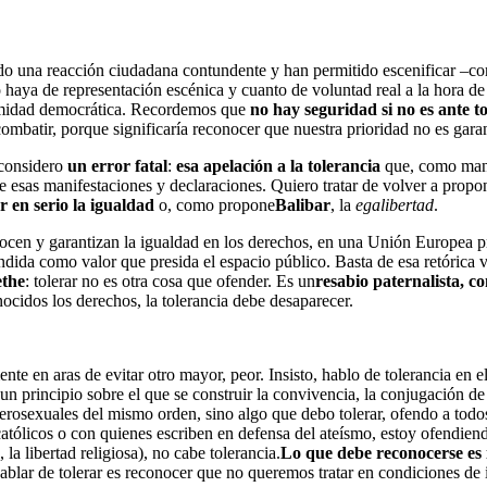
do una reacción ciudadana contundente y han permitido escenificar –c
 haya de representación escénica y cuanto de voluntad real a la hora d
itimidad democrática. Recordemos que
no hay seguridad si no es ante t
 combatir, porque significaría reconocer que nuestra prioridad no es garan
e considero
un error fatal
:
esa
apelación a la tolerancia
que, como mant
 esas manifestaciones y declaraciones. Quiero tratar de volver a propone
r en serio la igualdad
o, como propone
Balibar
, la
egalibertad
.
ocen y garantizan la igualdad en los derechos, en una Unión Europea p
endida como valor que presida el espacio público. Basta de esa retórica v
the
: tolerar no es otra cosa que ofender. Es un
resabio paternalista, c
ocidos los derechos, la tolerancia debe desaparecer.
ente en aras de evitar otro mayor, peor. Insisto, hablo de tolerancia en 
 principio sobre el que se construir la convivencia, la conjugación de 
osexuales del mismo orden, sino algo que debo tolerar, ofendo a todos
 católicos o con quienes escriben en defensa del ateísmo, estoy ofendie
 la libertad religiosa), no cabe tolerancia.
Lo que debe reconocerse es i
ablar de tolerar es reconocer que no queremos tratar en condiciones de 