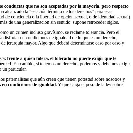
ue conductas que no son aceptadas por la mayoría, pero respecto
ha alcanzado la “estación término de los derechos” para esas
tad de conciencia o la libertad de opción sexual, o de identidad sexual)
ás de una generalización sin sentido, supone retroceder siglos.
omo un crimen incluso gravísimo, se reclame tolerancia. Pero el
da disfrutar en condiciones de igualdad de lo que es un derecho,
o) de jerarquía mayor. Algo que deberá determinarse caso por caso y
sta:
frente a quien tolera, el tolerado no puede exigir que le
su merced. En cambio, si tenemos un derecho, podemos y debemos exigir
 un particular.
esos paternalistas que aún creen que tienen potestad sobre nosotros y
 en condiciones de igualdad
. Y que caiga el peso de la ley sobre