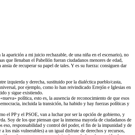
a la aparición a mi juicio rechazable, de una niña en el escenario), no
nas que llenaban el Pabellón fueran ciudadanos menores de edad,
ansia de recuperar su papel de tales. Y es su fuerza: consiguen dar
tre izquierda y derecha, sustituido por la dialéctica pueblo/casta,
universal, por ejemplo, como lo han reivindicado Errejón e Iglesias en
tido y sigue existiendo.
 «nueva» política, esto es, la ausencia de reconocimiento de que esos
mocracia, incluida la transición, ha habido y hay fuerzas políticas y
 como el PP y el PSOE, van a luchar por ser la opción de gobierno, y
uierda. Soy de los que piensan que la inmensa mayoría de ciudadanos de
so, responsabilidad y control del poder, el fin de la impunidad y de
 a los más vulnerables) a un igual disfrute de derechos y recursos,