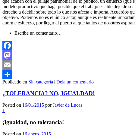
que acaben con el pillaje patrimonial de lo público, un esfuerzo (que s
modelo productivo que haga posible que el trabajo estable deje de ser
derecho a decidir sobre todo lo que nos afecta e importa. Acuerdos que
objetivo, Podemos no es el único actor, aunque es realmente important
enorme esfuerzo, por llegar al puerto al que tantos de nosotros aspira
Escribe un comentario…
Facebook
Mastodon
Email
Publicado en
Sin categoría
|
Deja un comentario
Compartir
¿TOLERANCIA? NO, IGUALDAD!
Posted on
16/01/2015
por
Javier de Lucas
1
¡Igualdad, no tolerancia!
Posted on
16 enero, 2015