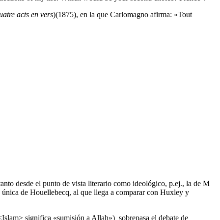
atre acts en vers
)(1875), en la que Carlomagno afirma: «Tout
nto desde el punto de vista literario como ideológico, p.ej., la de M
d única de Houellebecq, al que llega a comparar con Huxley y
 (<Islam> significa «sumisión a Allah») sobrepasa el debate de