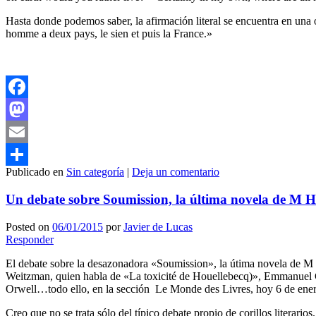
Hasta donde podemos saber, la afirmación literal se encuentra en una
homme a deux pays, le sien et puis la France.»
Facebook
Mastodon
Email
Publicado en
Sin categoría
|
Deja un comentario
Compartir
Un debate sobre Soumission, la última novela de M H
Posted on
06/01/2015
por
Javier de Lucas
Responder
El debate sobre la desazonadora «Soumission», la útima novela de M Hou
Weitzman, quien habla de «La toxicité de Houellebecq)», Emmanuel Ca
Orwell…todo ello, en la sección Le Monde des Livres, hoy 6 de ene
Creo que no se trata sólo del típico debate propio de corillos literar