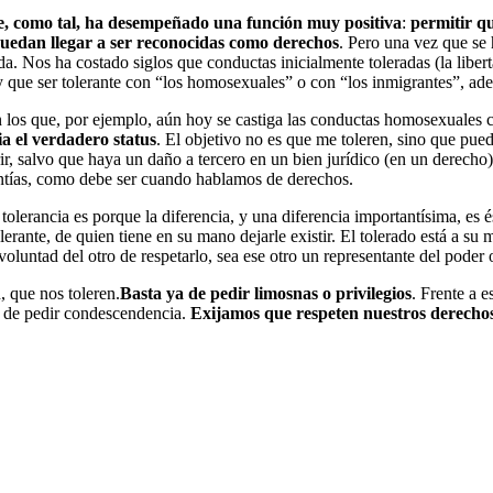
ue, como tal, ha desempeñado una función muy positiva
:
permitir q
 puedan llegar a ser reconocidas como derechos
. Pero una vez que se 
ida. Nos ha costado siglos que conductas inicialmente toleradas (la liber
que ser tolerante con “los homosexuales” o con “los inmigrantes”, adem
n los que, por ejemplo, aún hoy se castiga las conductas homosexuales c
ia el verdadero status
. El objetivo no es que me toleren, sino que pue
erir, salvo que haya un daño a tercero en un bien jurídico (en un derech
arantías, como debe ser cuando hablamos de derechos.
 tolerancia es porque la diferencia, y una diferencia importantísima, es é
lerante, de quien tiene en su mano dejarle existir. El tolerado está a 
voluntad del otro de respetarlo, sea ese otro un representante del poder o
 que nos toleren.
Basta ya de pedir limosnas o privilegios
. Frente a 
d, de pedir condescendencia.
Exijamos que respeten nuestros derechos