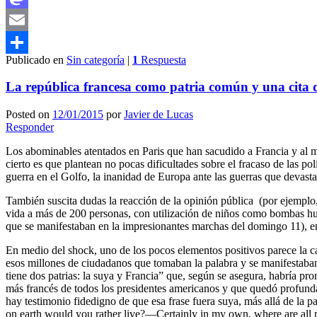
Mastodon
Email
Publicado en
Sin categoría
|
1
Respuesta
Compartir
La república francesa como patria común y una cita d
Posted on
12/01/2015
por
Javier de Lucas
Responder
Los abominables atentados en Paris que han sacudido a Francia y al m
cierto es que plantean no pocas dificultades sobre el fracaso de las pol
guerra en el Golfo, la inanidad de Europa ante las guerras que devasta
También suscita dudas la reacción de la opinión pública (por ejemplo,
vida a más de 200 personas, con utilización de niños como bombas hum
que se manifestaban en la impresionantes marchas del domingo 11), en
En medio del shock, uno de los pocos elementos positivos parece la c
esos millones de ciudadanos que tomaban la palabra y se manifestaban
tiene dos patrias: la suya y Francia” que, según se asegura, habría pr
más francés de todos los presidentes americanos y que quedó profund
hay testimonio fidedigno de que esa frase fuera suya, más allá de la p
on earth would you rather live?—Certainly in my own, where are all my