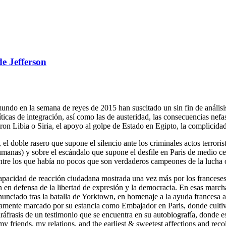
e Jefferson
undo en la semana de reyes de 2015 han suscitado un sin fin de análisi
íticas de integración, así como las de austeridad, las consecuencias nefa
ron Libia o Siria, el apoyo al golpe de Estado en Egipto, la complicida
 el doble rasero que supone el silencio ante los criminales actos terror
anas) y sobre el escándalo que supone el desfile en Paris de medio cen
tre los que había no pocos que son verdaderos campeones de la lucha co
apacidad de reacción ciudadana mostrada una vez más por los franceses
 en defensa de la libertad de expresión y la democracia. En esas march
onunciado tras la batalla de Yorktown, en homenaje a la ayuda francesa 
amente marcado por su estancia como Embajador en Paris, donde cultivó
aráfrasis de un testimonio que se encuentra en su autobiografía, donde es
 friends, my relations, and the earliest & sweetest affections and rec