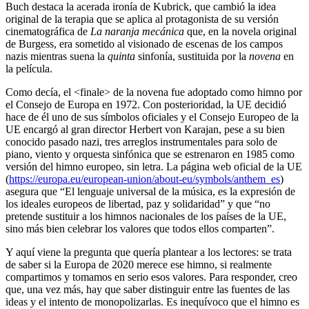
Buch destaca la acerada ironía de Kubrick, que cambió la idea
original de la terapia que se aplica al protagonista de su versión
cinematográfica de
La naranja mecánica
que, en la novela original
de Burgess, era sometido al visionado de escenas de los campos
nazis mientras suena la
quinta
sinfonía, sustituida por la
novena
en
la película.
Como decía, el <finale> de la novena fue adoptado como himno por
el Consejo de Europa en 1972. Con posterioridad, la UE decidió
hace de él uno de sus símbolos oficiales y el Consejo Europeo de la
UE encargó al gran director Herbert von Karajan, pese a su bien
conocido pasado nazi, tres arreglos instrumentales para solo de
piano, viento y orquesta sinfónica que se estrenaron en 1985 como
versión del himno europeo, sin letra. La página web oficial de la UE
(
https://europa.eu/european-union/about-eu/symbols/anthem_es
)
asegura que “El lenguaje universal de la música, es la expresión de
los ideales europeos de libertad, paz y solidaridad” y que “no
pretende sustituir a los himnos nacionales de los países de la UE,
sino más bien celebrar los valores que todos ellos comparten”.
Y aquí viene la pregunta que quería plantear a los lectores: se trata
de saber si la Europa de 2020 merece ese himno, si realmente
compartimos y tomamos en serio esos valores. Para responder, creo
que, una vez más, hay que saber distinguir entre las fuentes de las
ideas y el intento de monopolizarlas. Es inequívoco que el himno es