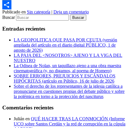
Email
Publicado en
Sin categoría
|
Deja un comentario
Compartir
Buscar
Entradas recientes
LA GEOPOLITICA QUE PASA POR CEUTA (versión
ampliada del artículo en el diario digital PÚBLICO, 1 de
agosto de 2026)
LA PAJA DEL <NOSOTROS> AJENO Y LA VIGA DEL
NUESTRO
La Odisea de Nolan, un taquillazo ajeno a una obra maestra
cinematográfica (y, no digamos, al poema de Homero)
SOBRE ERRORES, PREJUICIOS Y ESCÁNDALOS
HIPÓCRITAS (artículo en Público, 16 de julio de 2026
Sobre el derecho de los representantes de la iglesia católica a
pronunciarse en cuestiones propias del debate público y sobre
la polémica en torno a la protección del nasciturus
Comentarios recientes
Julián
en
QUÉ HACER TRAS LA CONMOCIÓN (Informe
UCO sobre Santos Cerdán y la red de corrupción en la cúpula