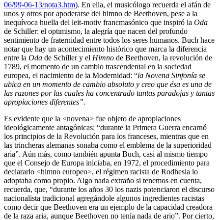
06/99-06-13/nota3.htm
). En ella, el musicólogo recuerda el afán de
unos y otros por apoderarse del himno de Beethoven, pese a la
inequívoca huella del leit-motiv francmasónico que inspiró la
Oda
de Schiller: el optimismo, la alegría que nacen del profundo
sentimiento de fraternidad entre todos los seres humanos. Buch hace
notar que hay un acontecimiento histórico que marca la diferencia
entre la
Oda
de Schiller y el
Himno
de Beethoven, la revolución de
1789, el momento de un cambio trascendental en la sociedad
europea, el nacimiento de la Modernidad: “
la Novena Sinfonía se
ubica en un momento de cambio absoluto y creo que ésa es una de
las razones por las cuales ha concentrado tantas paradojas y tantas
apropiaciones diferentes”.
Es evidente que la <novena> fue objeto de apropiaciones
ideológicamente antagónicas: “durante la Primera Guerra encarnó
los principios de la Revolución para los franceses, mientras que en
las trincheras alemanas sonaba como el emblema de la superioridad
aria”. Aún más, como también apunta Buch, casi al mismo tiempo
que el Consejo de Europa iniciaba, en 1972, el procedimiento para
declararlo <himno europeo>, el régimen racista de Rodhesia lo
adoptaba como propio. Algo nada extraño si tenemos en cuenta,
recuerda, que, “durante los años 30 los nazis potenciaron el discurso
nacionalista tradicional agregándole algunos ingredientes racistas
como decir que Beethoven era un ejemplo de la capacidad creadora
de la raza aria, aunque Beethoven no tenía nada de ario”. Por cierto,