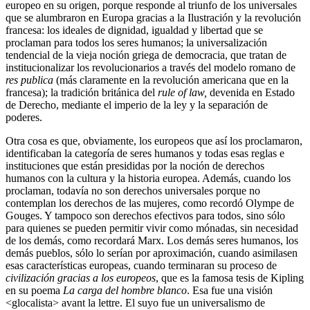
europeo en su origen, porque responde al triunfo de los universales
que se alumbraron en Europa gracias a la Ilustración y la revolución
francesa: los ideales de dignidad, igualdad y libertad que se
proclaman para todos los seres humanos; la universalización
tendencial de la vieja noción griega de democracia, que tratan de
institucionalizar los revolucionarios a través del modelo romano de
res publica
(más claramente en la revolución americana que en la
francesa); la tradición británica del
rule of law,
devenida en Estado
de Derecho, mediante el imperio de la ley y la separación de
poderes.
Otra cosa es que, obviamente, los europeos que así los proclamaron,
identificaban la categoría de seres humanos y todas esas reglas e
instituciones que están presididas por la noción de derechos
humanos con la cultura y la historia europea. Además, cuando los
proclaman, todavía no son derechos universales porque no
contemplan los derechos de las mujeres, como recordó Olympe de
Gouges. Y tampoco son derechos efectivos para todos, sino sólo
para quienes se pueden permitir vivir como mónadas, sin necesidad
de los demás, como recordará Marx. Los demás seres humanos, los
demás pueblos, sólo lo serían por aproximación, cuando asimilasen
esas características europeas, cuando terminaran su proceso de
civilización gracias a
los europeos
, que es la famosa tesis de Kipling
en su poema
La carga del hombre blanco
. Esa fue una visión
<glocalista> avant la lettre. El suyo fue un universalismo de