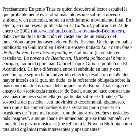
Precisamente Eugenio Trías es quien descubre al lector español la
que probablemente es la obra más interesante sobre la
novena
sinfonía y, en particular, sobre su archifamoso movimiento final. En
efecto, en una reseña publicada en
El Cultural
, publicada el 23 de
enero de 2002 (
https://elcultural.com/La-novena-de-Beethoven
),
daba cuenta de la traducción en castellano de un ensayo del
musicólogo argentino asentado en Paris, Esteban Buch, quien había
publicado en Gallimard en 1999 un ensayo titulado
La <neuviéme>
de Beethoven. Une histoire politique
, Gallimard (la versión en
castellano,
La novena de Beethoven. Historia política del himno
europeo
, traducida por Juan Gabriel López Guix se publicó en El
Acantilado). La leve diferencia entre el subtítulo en una y otra
versión, que seguro habrá advertido el lector, resulta un detalle del
mayor interés en la que, sin duda, es la referencia obligada sobre la
más conocida de las obras del compositor de Bonn. Trías elogia el
ensayo de <sociología musical> de Buch, aunque hace constar una
vez más que pesa sobre ella (en particular sobre el <finale>) “la
sospecha del pastiche…un movimiento descomunal, gigantesco,
pero que a los contemporáneos más avisados pudo parecer en
ocasiones de “muy mal gusto…uno de nuestros fetiches musicales
más insignes”, aunque añade de inmediato que se trata también, de
“una de las piezas musicales (me refiero a la Novena Sinfonía como
totalidad orgánica) más interesantes y apasionantes”.