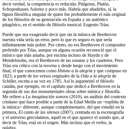
decir verdad, la competencia es reducida: Pitágoras, Platón,
Schopenhauer, Adorno y poco más. Habría que añadirles, sí, la
figura filosófica singular de quien fue probablemente el más original
de los filósofos de su generación en España y un auténtico
pitagórico, en el sentido de filósofo musical: Eugenio Trías.
Puede que sea exagerado decir que sin la música de Beethoven
nuestra vida sería un error, pero lo que es seguro es que sería
infinitamente más pobre. Por cierto, no era Beethoven el compositor
preferido por Trías, aunque en alguna ocasión reconoció que el
músico que más amaba, por encima incluso de Haydn y de
Mendelssohn, era el Beethoven de las sonatas y los cuartetos. Pero
Trías era crítico con la
novena
y desde luego con el movimiento
final, el que conocemos como
Himno a la alegría
y que compuso en
1823, a partir de los versos originales de la
Oda a la alegría
de
Schiller, escrita a su vez en 1785. Así lo argumentó el filósofo
catalán, por ejemplo, en el capítulo que dedicó a Beethoven en la
segunda de sus dos monumentales obras sobre música y filosofía.
Me refiero a
La imaginación sonora
(2010), un análisis del contexto
cristiano que hace posible a partir de la Edad Media un <espíritu de
la música> diferente, aunque complementario, del que estudió en la
primera,
El canto de las sirenas
(2007), centrada en la escenografía
y el universo grecolatinos, aquél en el que aparece el sonido que, al
decir de Trías, está en el origen. Más incluso que el verbo, la
palabra.