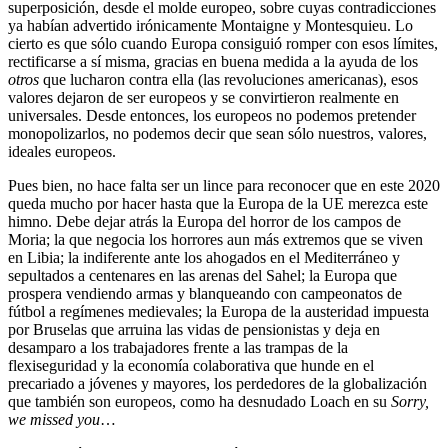
superposición, desde el molde europeo, sobre cuyas contradicciones
ya habían advertido irónicamente Montaigne y Montesquieu. Lo
cierto es que sólo cuando Europa consiguió romper con esos límites,
rectificarse a sí misma, gracias en buena medida a la ayuda de los
otros
que lucharon contra ella (las revoluciones americanas), esos
valores dejaron de ser europeos y se convirtieron realmente en
universales. Desde entonces, los europeos no podemos pretender
monopolizarlos, no podemos decir que sean sólo nuestros, valores,
ideales europeos.
Pues bien, no hace falta ser un lince para reconocer que en este 2020
queda mucho por hacer hasta que la Europa de la UE merezca este
himno. Debe dejar atrás la Europa del horror de los campos de
Moria; la que negocia los horrores aun más extremos que se viven
en Libia; la indiferente ante los ahogados en el Mediterráneo y
sepultados a centenares en las arenas del Sahel; la Europa que
prospera vendiendo armas y blanqueando con campeonatos de
fútbol a regímenes medievales; la Europa de la austeridad impuesta
por Bruselas que arruina las vidas de pensionistas y deja en
desamparo a los trabajadores frente a las trampas de la
flexiseguridad y la economía colaborativa que hunde en el
precariado a jóvenes y mayores, los perdedores de la globalización
que también son europeos, como ha desnudado Loach en su
Sorry,
we missed you
…