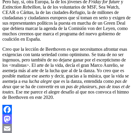
Pero hay, sí, otra Europa, la de los jóvenes de
Friday for future
y
Extinction Rebellion
, la de los voluntarios de MSF, Sea Watch,
CEAR o Cáritas, la de las ciudades-Refugio, la de millones de
ciudadanas y ciudadanos europeos que sí toman en serio y exigen de
sus representantes políticos la puesta en marcha de un Green Deal
que debiera marcar la agenda de la Comisión von der Leyen, como
muchos creemos que marca el programa del nuevo gobierno de
coalición en España.
Creo que la lección de Beethoven es que necesitamos afrontar esas
exigencias con tanta seriedad como optimismo. Se trata de no ser
ingenuos, pero también de no dejarse ganar por el escepticismo de
los <realistas>. El arte de la vida, decía el gran Marco Aurelio, se
asemeja más al arte de la lucha que al de la danza. Yo creo que es
posible matizar ese aserto y decir, gracias a la música, que la vida se
asemeja a esa
lucha alegre
que es la danza, entendida como
pas de
deux
que se ha de convertir en un
pas de plusieurs
,
pas de tous et de
toutes
. Ese me parece el alegre desafío al que nos convoca el himno
de Beethoven en este 2020.
Facebook
Mastodon