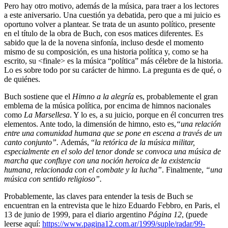
Pero hay otro motivo, además de la música, para traer a los lectores
a este aniversario. Una cuestión ya debatida, pero que a mi juicio es
oportuno volver a plantear. Se trata de un asunto político, presente
en el título de la obra de Buch, con esos matices diferentes. Es
sabido que la de la novena sinfonía, incluso desde el momento
mismo de su composición, es una historia política y, como se ha
escrito, su <finale> es la música “política” más célebre de la historia.
Lo es sobre todo por su carácter de himno. La pregunta es de qué, o
de quiénes.
Buch sostiene que el
Himno a la alegría
es, probablemente el gran
emblema de la música política, por encima de himnos nacionales
como
La Marsellesa
. Y lo es, a su juicio, porque en él concurren tres
elementos. Ante todo, la dimensión de himno, esto es,
“una relación
entre una comunidad humana que se pone en escena a través de un
canto conjunto”.
Además, “
la retórica de la música militar,
especialmente en el solo del tenor donde se convoca una música de
marcha que confluye con una noción heroica de la existencia
humana, relacionada con el combate y la lucha”
. Finalmente,
“una
música con sentido religioso”.
Probablemente, las claves para entender la tesis de Buch se
encuentran en la entrevista que le hizo Eduardo Febbro, en Paris, el
13 de junio de 1999, para el diario argentino
Página 12
, (puede
leerse aquí:
https://www.pagina12.com.ar/1999/suple/radar/99-