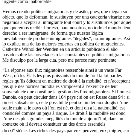
urgente como inabordable.
Hemos creado políticas migratorias y de asilo, pues, que niegan su
objeto, que lo deforman, lo sustituyen por una categoría vicaria: nos
negamos a aceptar al inmigrante tout court y lo sustituimos por aquel
que queremos recibir. Por eso, para nosotros, no todo el mundo tiene
derecho a ser inmigrante, de forma que nuestra lógica
inevitablemente produce inmigrantes “ilegales”, no-inmigrantes. Así
lo explica una de las mejores expertas en política de migraciones,
Catherine Withol der Wenden en un artículo publicado el año
pasado sobre las novedades o las constantes en políticas migratorias.
Me disculpo por la larga cita, pero me parece muy pertinente:
“La réponse aux flux migratoires ressemble ainsi à un vaste Far
West, où les États les plus puissants du monde font la loi par les
règles qu’ils édictent en matière de droit à la mobilité, et n’acceptent
pas que des normes mondiales s’imposent à l’exercice de leur
souveraineté que constitue la gestion des flux migratoires. Si l’on est
Danois, on peut circuler dans 164 pays ; si on est Russe dans 94 ; si
on est subsaharien, cette possibilité peut se limiter aux doigts d’une
seule main si le pays où l’on est né, et dont on a la nationalité, est
considéré comme un pays à risque. Le droit à la mobilité est donc
l’une des plus grandes inégalités du monde aujourd’hui, dans un
contexte où il devrait constituer un des droits essentiels
e
duxxi
siècle. Les riches des pays pauvres peuvent, eux, migrer, car