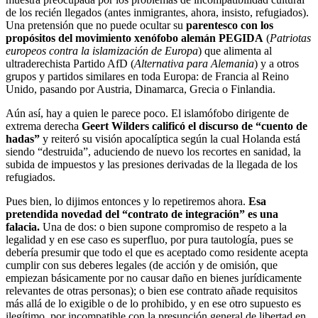
de los recién llegados (antes inmigrantes, ahora, insisto, refugiados).
Una pretensión que no puede ocultar su
parentesco con los
propósitos del movimiento xenófobo alemán PEGIDA
(
Patriotas
europeos contra la islamización de Europa
) que alimenta al
ultraderechista Partido AfD (
Alternativa para Alemania
) y a otros
grupos y partidos similares en toda Europa: de Francia al Reino
Unido, pasando por Austria, Dinamarca, Grecia o Finlandia.
Aún así, hay a quien le parece poco. El islamófobo dirigente de
extrema derecha
Geert Wilders
calificó el discurso de
“cuento de
hadas”
y reiteró su visión apocalíptica según la cual Holanda está
siendo “destruida”, aduciendo de nuevo los recortes en sanidad, la
subida de impuestos y las presiones derivadas de la llegada de los
refugiados.
Pues bien, lo dijimos entonces y lo repetiremos ahora.
Esa
pretendida novedad del “contrato de integración” es una
falacia.
Una de dos: o bien supone compromiso de respeto a la
legalidad y en ese caso es superfluo, por pura tautología, pues se
debería presumir que todo el que es aceptado como residente acepta
cumplir con sus deberes legales (de acción y de omisión, que
empiezan básicamente por no causar daño en bienes jurídicamente
relevantes de otras personas); o bien ese contrato añade requisitos
más allá de lo exigible o de lo prohibido, y en ese otro supuesto es
ilegítimo, por incompatible con la presunción general de libertad en