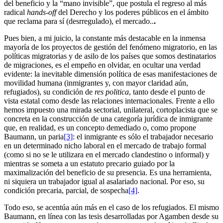
del beneficio y la “mano invisible”, que postula el regreso al más
radical
hands-off
del Derecho y los poderes públicos en el ámbito
que reclama para sí (desrregulado), el mercado..
.
Pues bien, a mi juicio, la constante más destacable en la inmensa
mayoría de los proyectos de gestión del fenómeno migratorio, en las
políticas migratorias y de asilo de los países que somos destinatarios
de migraciones, es el empeño en olvidar, en ocultar una verdad
evidente: la inevitable dimensión política de esas manifestaciones de
movilidad humana (inmigrantes y, con mayor claridad aún,
refugiados), su condición de
res politica
, tanto desde el punto de
vista estatal como desde las relaciones internacionales. Frente a ello
hemos impuesto una mirada sectorial, unilateral, cortoplacista que se
concreta en la construcción de una categoría jurídica de inmigrante
que, en realidad, es un concepto demediado o, como propone
Baumann, un paria
[3]
: el inmigrante es sólo el trabajador necesario
en un determinado nicho laboral en el mercado de trabajo formal
(como si no se le utilizara en el mercado clandestino o informal) y
mientras se someta a un estatuto precario guiado por la
maximalización del beneficio de su presencia. Es una herramienta,
ni siquiera un trabajador igual al asalariado nacional. Por eso, su
condición precaria, parcial, de sospecha
[4]
.
Todo eso, se acentúa aún más en el caso de los refugiados. El mismo
Baumann, en línea con las tesis desarrolladas por Agamben desde su