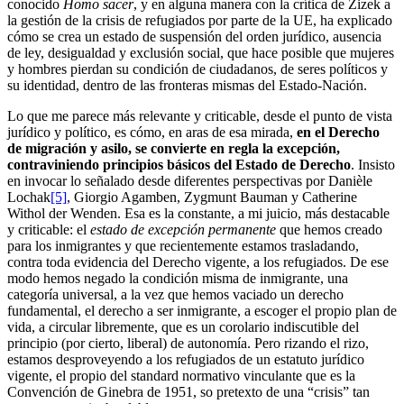
conocido
Homo sacer
, y en alguna manera con la crítica de Zizek a
la gestión de la crisis de refugiados por parte de la UE, ha explicado
cómo se crea un estado de suspensión del orden jurídico, ausencia
de ley, desigualdad y exclusión social, que hace posible que mujeres
y hombres pierdan su condición de ciudadanos, de seres políticos y
su identidad, dentro de las fronteras mismas del Estado-Nación.
Lo que me parece más relevante y criticable, desde el punto de vista
jurídico y político, es cómo, en aras de esa mirada,
en el Derecho
de migración y asilo, se convierte en regla la excepción,
contraviniendo principios básicos del Estado de Derecho
. Insisto
en invocar lo señalado desde diferentes perspectivas por Danièle
Lochak
[5]
, Giorgio Agamben, Zygmunt Bauman y Catherine
Withol der Wenden. Esa es la constante, a mi juicio, más destacable
y criticable: el
estado de excepción permanente
que hemos creado
para los inmigrantes y que recientemente estamos trasladando,
contra toda evidencia del Derecho vigente, a los refugiados. De ese
modo hemos negado la condición misma de inmigrante, una
categoría universal, a la vez que hemos vaciado un derecho
fundamental, el derecho a ser inmigrante, a escoger el propio plan de
vida, a circular libremente, que es un corolario indiscutible del
principio (por cierto, liberal) de autonomía. Pero rizando el rizo,
estamos desproveyendo a los refugiados de un estatuto jurídico
vigente, el propio del standard normativo vinculante que es la
Convención de Ginebra de 1951, so pretexto de una “crisis” tan