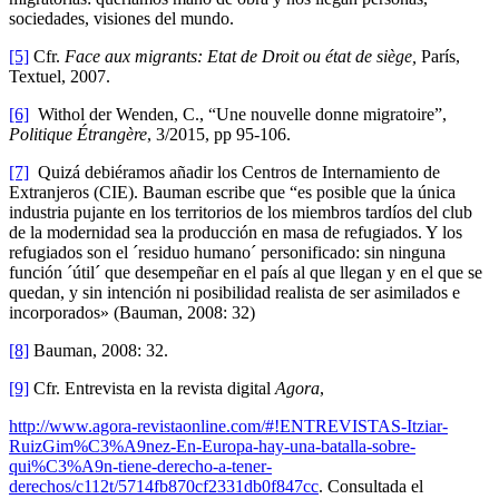
sociedades, visiones del mundo.
[5]
Cfr.
Face aux migrants: Etat de Droit ou état de siège,
París,
Textuel, 2007.
[6]
Withol der Wenden, C., “Une nouvelle donne migratoire”,
Politique Étrangère
, 3/2015, pp 95-106.
[7]
Quizá debiéramos añadir los Centros de Internamiento de
Extranjeros (CIE). Bauman escribe que “es posible que la única
industria pujante en los territorios de los miembros tardíos del club
de la modernidad sea la producción en masa de refugiados. Y los
refugiados son el ´residuo humano´ personificado: sin ninguna
función ´útil´ que desempeñar en el país al que llegan y en el que se
quedan, y sin intención ni posibilidad realista de ser asimilados e
incorporados» (Bauman, 2008: 32)
[8]
Bauman, 2008: 32.
[9]
Cfr. Entrevista en la revista digital
Agora
,
http://www.agora-revistaonline.com/#!ENTREVISTAS-Itziar-
RuizGim%C3%A9nez-En-Europa-hay-una-batalla-sobre-
qui%C3%A9n-tiene-derecho-a-tener-
derechos/c112t/5714fb870cf2331db0f847cc
. Consultada el