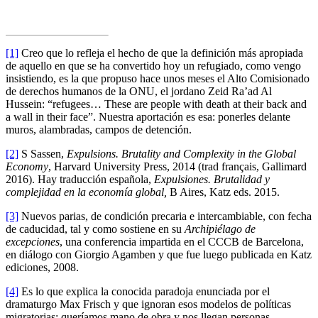
[1]
Creo que lo refleja el hecho de que la definición más apropiada
de aquello en que se ha convertido hoy un refugiado, como vengo
insistiendo, es la que propuso hace unos meses el Alto Comisionado
de derechos humanos de la ONU, el jordano Zeid Ra’ad Al
Hussein: “refugees…
These are people with death at their back and
a wall in their face”. Nuestra aportación es esa: ponerles delante
muros, alambradas, campos de detención.
[2]
S Sassen,
Expulsions. Brutality and Complexity in the Global
Economy
, Harvard University Press, 2014 (trad français, Gallimard
2016). Hay traducción española,
Expulsiones. Brutalidad y
complejidad en la economía global,
B Aires, Katz eds. 2015.
[3]
Nuevos parias, de condición precaria e intercambiable, con fecha
de caducidad, tal y como sostiene en su
Archipiélago de
excepciones
, una conferencia impartida en el CCCB de Barcelona,
en diálogo con Giorgio Agamben y que fue luego publicada en Katz
ediciones, 2008.
[4]
Es lo que explica la conocida paradoja enunciada por el
dramaturgo Max Frisch y que ignoran esos modelos de políticas
migratorias: queríamos mano de obra y nos llegan personas,