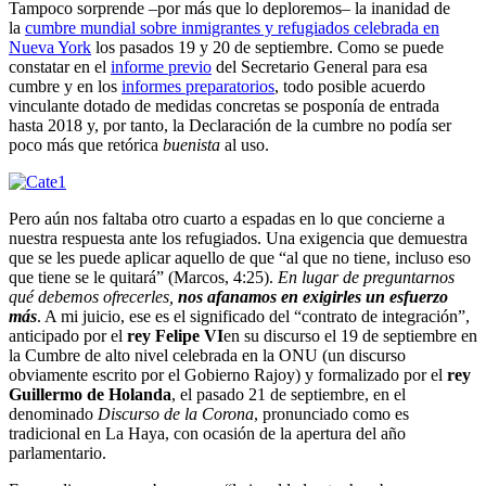
Tampoco sorprende –por más que lo deploremos– la inanidad de
la
cumbre mundial sobre inmigrantes y refugiados celebrada en
Nueva York
los pasados 19 y 20 de septiembre. Como se puede
constatar en el
informe previo
del Secretario General para esa
cumbre y en los
informes preparatorios
, todo posible acuerdo
vinculante dotado de medidas concretas se posponía de entrada
hasta 2018 y, por tanto, la Declaración de la cumbre no podía ser
poco más que retórica
buenista
al uso.
Pero aún nos faltaba otro cuarto a espadas en lo que concierne a
nuestra respuesta ante los refugiados. Una exigencia que demuestra
que se les puede aplicar aquello de que “al que no tiene, incluso eso
que tiene se le quitará” (Marcos, 4:25).
En lugar de preguntarnos
qué debemos ofrecerles,
nos afanamos en exigirles un esfuerzo
más
. A mi juicio, ese es el significado del “contrato de integración”,
anticipado por el
rey Felipe VI
en su discurso el 19 de septiembre en
la Cumbre de alto nivel celebrada en la ONU (un discurso
obviamente escrito por el Gobierno Rajoy) y formalizado por el
rey
Guillermo de Holanda
, el pasado 21 de septiembre, en el
denominado
Discurso de la Corona
, pronunciado como es
tradicional en La Haya, con ocasión de la apertura del año
parlamentario.