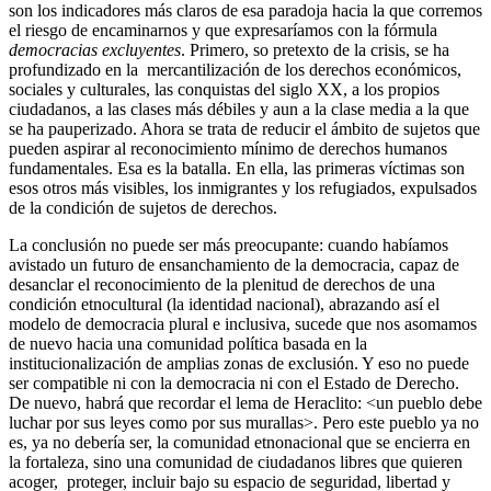
son los indicadores más claros de esa paradoja hacia la que corremos
el riesgo de encaminarnos y que expresaríamos con la fórmula
democracias excluyentes
. Primero, so pretexto de la crisis, se ha
profundizado en la mercantilización de los derechos económicos,
sociales y culturales, las conquistas del siglo XX, a los propios
ciudadanos, a las clases más débiles y aun a la clase media a la que
se ha pauperizado. Ahora se trata de reducir el ámbito de sujetos que
pueden aspirar al reconocimiento mínimo de derechos humanos
fundamentales. Esa es la batalla. En ella, las primeras víctimas son
esos otros más visibles, los inmigrantes y los refugiados, expulsados
de la condición de sujetos de derechos.
La conclusión no puede ser más preocupante: cuando habíamos
avistado un futuro de ensanchamiento de la democracia, capaz de
desanclar el reconocimiento de la plenitud de derechos de una
condición etnocultural (la identidad nacional), abrazando así el
modelo de democracia plural e inclusiva, sucede que nos asomamos
de nuevo hacia una comunidad política basada en la
institucionalización de amplias zonas de exclusión. Y eso no puede
ser compatible ni con la democracia ni con el Estado de Derecho.
De nuevo, habrá que recordar el lema de Heraclito: <un pueblo debe
luchar por sus leyes como por sus murallas>. Pero este pueblo ya no
es, ya no debería ser, la comunidad etnonacional que se encierra en
la fortaleza, sino una comunidad de ciudadanos libres que quieren
acoger, proteger, incluir bajo su espacio de seguridad, libertad y