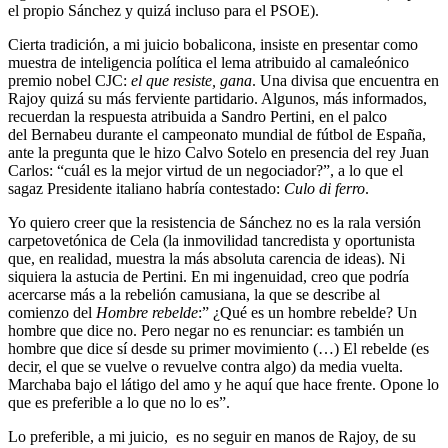
el propio Sánchez y quizá incluso para el PSOE).
Cierta tradición, a mi juicio bobalicona, insiste en presentar como
muestra de inteligencia política el lema atribuido al camaleónico
premio nobel CJC:
el que resiste, gana
. Una divisa que encuentra en
Rajoy quizá su más ferviente partidario. Algunos, más informados,
recuerdan la respuesta atribuida a Sandro Pertini, en el palco
del Bernabeu durante el campeonato mundial de fútbol de España,
ante la pregunta que le hizo Calvo Sotelo en presencia del rey Juan
Carlos: “cuál es la mejor virtud de un negociador?”, a lo que el
sagaz Presidente italiano habría contestado:
Culo di ferro
.
Yo quiero creer que la resistencia de Sánchez no es la rala versión
carpetovetónica de Cela (la inmovilidad tancredista y oportunista
que, en realidad, muestra la más absoluta carencia de ideas). Ni
siquiera la astucia de Pertini. En mi ingenuidad, creo que podría
acercarse más a la rebelión camusiana, la que se describe al
comienzo del
Hombre rebelde
:” ¿Qué es un hombre rebelde? Un
hombre que dice no. Pero negar no es renunciar: es también un
hombre que dice sí desde su primer movimiento (…) El rebelde (es
decir, el que se vuelve o revuelve contra algo) da media vuelta.
Marchaba bajo el látigo del amo y he aquí que hace frente. Opone lo
que es preferible a lo que no lo es”.
Lo preferible, a mi juicio, es no seguir en manos de Rajoy, de su