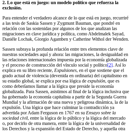
2.
Lo que está en juego: un modelo político que refuerza la
exclusión.
Para entender el verdadero alcance de lo que está en juego, recurriré
a las tesis de Saskia Sassen y Zygmunt Bauman, que pondré en
relación con las sostenidas por algunos de los que analizan las
migraciones en clave jurídica y política, como Abdelmalek Sayad,
Daniéle Lochak, Giorgio Agamben y Catherine Withol der Wenden.
Sassen subraya la profunda relación entre tres elementos clave de
nuestras sociedades aquí y ahora: las migraciones, la desigualdad en
las relaciones internacionales impuesta por la economía globalizada
y el proceso de construcción del vínculo social y político
[2]
. Así lo
explica en su libro reciente,
Expulsiones
, en el que sostiene que el
grado actual de violencia (devenida en ordinaria) del capitalismo en
su estadio global, se explica por esa lógica de
expulsión
, que es
como deberíamos llamar a la lógica que preside la economía
globalizada. Para Sassen, asistimos al final de la lógica inclusiva que
ha gobernado la economía capitalista a partir de la Segunda Guerra
Mundial y la afirmación de una nueva y peligrosa dinámica, la de la
expulsión. Una lógica que hace culminar la contradicción ya
advertida por Adam Ferguson en 1767 en su
Ensayo sobre la
sociedad civil
, entre la lógica de lo público y la lógica del mercado
o, por decirlo de otra manera, entre la lógica de la universalidad de
los Derechos y la expansión del Estado de Derecho, y aquella otra