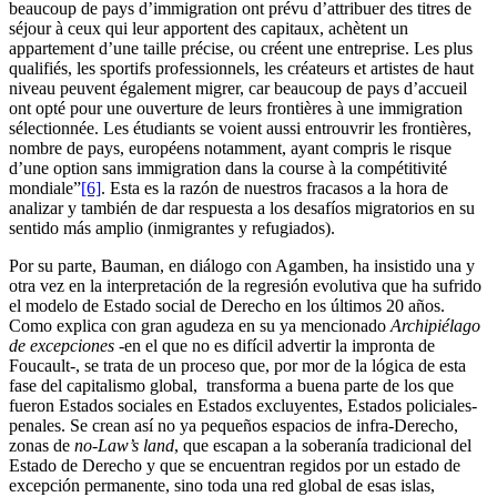
beaucoup de pays d’immigration ont prévu d’attribuer des titres de
séjour à ceux qui leur apportent des capitaux, achètent un
appartement d’une taille précise, ou créent une entreprise. Les plus
qualifiés, les sportifs professionnels, les créateurs et artistes de haut
niveau peuvent également migrer, car beaucoup de pays d’accueil
ont opté pour une ouverture de leurs frontières à une immigration
sélectionnée. Les étudiants se voient aussi entrouvrir les frontières,
nombre de pays, européens notamment, ayant compris le risque
d’une option sans immigration dans la course à la compétitivité
mondiale”
[6]
. Esta es la razón de nuestros fracasos a la hora de
analizar y también de dar respuesta a los desafíos migratorios en su
sentido más amplio (inmigrantes y refugiados).
Por su parte, Bauman, en diálogo con Agamben, ha insistido una y
otra vez en la interpretación de la regresión evolutiva que ha sufrido
el modelo de Estado social de Derecho en los últimos 20 años.
Como explica con gran agudeza en su ya mencionado
Archipiélago
de excepciones
-en el que no es difícil advertir la impronta de
Foucault-, se trata de un proceso que, por mor de la lógica de esta
fase del capitalismo global, transforma a buena parte de los que
fueron Estados sociales en Estados excluyentes, Estados policiales-
penales. Se crean así no ya pequeños espacios de infra-Derecho,
zonas de
no-Law’s land
, que escapan a la soberanía tradicional del
Estado de Derecho y que se encuentran regidos por un estado de
excepción permanente, sino toda una red global de esas islas,