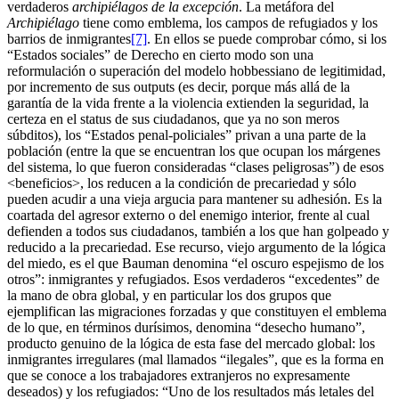
verdaderos
archipiélagos de la excepción
. La metáfora del
Archipiélago
tiene como emblema, los campos de refugiados y los
barrios de inmigrantes
[7]
. En ellos se puede comprobar cómo, si los
“Estados sociales” de Derecho en cierto modo son una
reformulación o superación del modelo hobbessiano de legitimidad,
por incremento de sus outputs (es decir, porque más allá de la
garantía de la vida frente a la violencia extienden la seguridad, la
certeza en el status de sus ciudadanos, que ya no son meros
súbditos), los “Estados penal-policiales” privan a una parte de la
población (entre la que se encuentran los que ocupan los márgenes
del sistema, lo que fueron consideradas “clases peligrosas”) de esos
<beneficios>, los reducen a la condición de precariedad y sólo
pueden acudir a una vieja argucia para mantener su adhesión. Es la
coartada del agresor externo o del enemigo interior, frente al cual
defienden a todos sus ciudadanos, también a los que han golpeado y
reducido a la precariedad. Ese recurso, viejo argumento de la lógica
del miedo, es el que Bauman denomina “el oscuro espejismo de los
otros”: inmigrantes y refugiados. Esos verdaderos “excedentes” de
la mano de obra global, y en particular los dos grupos que
ejemplifican las migraciones forzadas y que constituyen el emblema
de lo que, en términos durísimos, denomina “desecho humano”,
producto genuino de la lógica de esta fase del mercado global: los
inmigrantes irregulares (mal llamados “ilegales”, que es la forma en
que se conoce a los trabajadores extranjeros no expresamente
deseados) y los refugiados: “Uno de los resultados más letales del