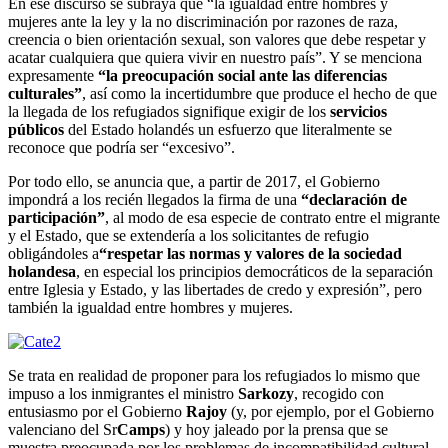
En ese discurso se subraya que “la igualdad entre hombres y
mujeres ante la ley y la no discriminación por razones de raza,
creencia o bien orientación sexual, son valores que debe respetar y
acatar cualquiera que quiera vivir en nuestro país”. Y se menciona
expresamente
“la preocupación social ante las diferencias
culturales”
, así como la incertidumbre que produce el hecho de que
la llegada de los refugiados signifique exigir de los
servicios
públicos
del Estado holandés un esfuerzo que literalmente se
reconoce que podría ser “excesivo”.
Por todo ello, se anuncia que, a partir de 2017, el Gobierno
impondrá a los recién llegados la firma de una
“declaración de
participación”
, al modo de esa especie de contrato entre el migrante
y el Estado, que se extendería a los solicitantes de refugio
obligándoles a
“respetar las normas y valores de la sociedad
holandesa
, en especial los principios democráticos de la separación
entre Iglesia y Estado, y las libertades de credo y expresión”, pero
también la igualdad entre hombres y mujeres.
Se trata en realidad de proponer para los refugiados lo mismo que
impuso a los inmigrantes el ministro
Sarkozy
, recogido con
entusiasmo por el Gobierno
Rajoy
(y, por ejemplo, por el Gobierno
valenciano del Sr
Camps
) y hoy jaleado por la prensa que se
muestra preocupada por los problemas de incompatibilidad cultural