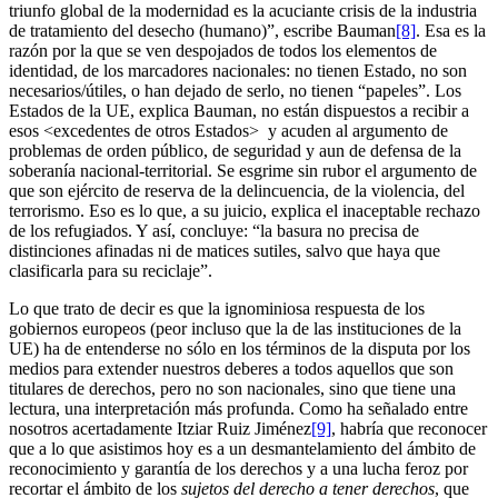
triunfo global de la modernidad es la acuciante crisis de la industria
de tratamiento del desecho (humano)”, escribe Bauman
[8]
. Esa es la
razón por la que se ven despojados de todos los elementos de
identidad, de los marcadores nacionales: no tienen Estado, no son
necesarios/útiles, o han dejado de serlo, no tienen “papeles”. Los
Estados de la UE, explica Bauman, no están dispuestos a recibir a
esos <excedentes de otros Estados> y acuden al argumento de
problemas de orden público, de seguridad y aun de defensa de la
soberanía nacional-territorial. Se esgrime sin rubor el argumento de
que son ejército de reserva de la delincuencia, de la violencia, del
terrorismo. Eso es lo que, a su juicio, explica el inaceptable rechazo
de los refugiados. Y así, concluye: “la basura no precisa de
distinciones afinadas ni de matices sutiles, salvo que haya que
clasificarla para su reciclaje”.
Lo que trato de decir es que la ignominiosa respuesta de los
gobiernos europeos (peor incluso que la de las instituciones de la
UE) ha de entenderse no sólo en los términos de la disputa por los
medios para extender nuestros deberes a todos aquellos que son
titulares de derechos, pero no son nacionales, sino que tiene una
lectura, una interpretación más profunda. Como ha señalado entre
nosotros acertadamente Itziar Ruiz Jiménez
[9]
, habría que reconocer
que a lo que asistimos hoy es a un desmantelamiento del ámbito de
reconocimiento y garantía de los derechos y a una lucha feroz por
recortar el ámbito de los
sujetos del derecho a tener derechos
, que