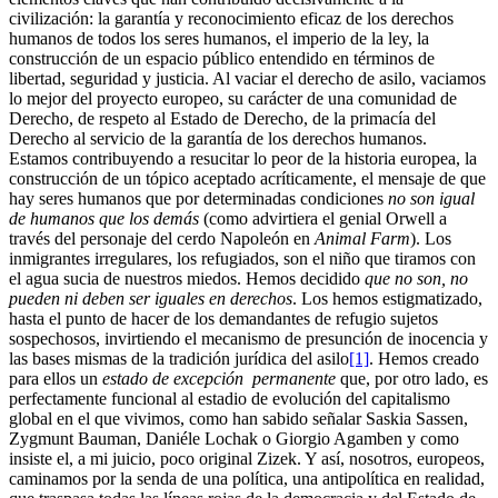
civilización: la garantía y reconocimiento eficaz de los derechos
humanos de todos los seres humanos, el imperio de la ley, la
construcción de un espacio público entendido en términos de
libertad, seguridad y justicia. Al vaciar el derecho de asilo, vaciamos
lo mejor del proyecto europeo, su carácter de una comunidad de
Derecho, de respeto al Estado de Derecho, de la primacía del
Derecho al servicio de la garantía de los derechos humanos.
Estamos contribuyendo a resucitar lo peor de la historia europea, la
construcción de un tópico aceptado acríticamente, el mensaje de que
hay seres humanos que por determinadas condiciones
no son igual
de humanos que los demás
(como advirtiera el genial Orwell a
través del personaje del cerdo Napoleón en
Animal Farm
). Los
inmigrantes irregulares, los refugiados, son el niño que tiramos con
el agua sucia de nuestros miedos. Hemos decidido
que no son, no
pueden ni deben ser iguales en derechos
. Los hemos estigmatizado,
hasta el punto de hacer de los demandantes de refugio sujetos
sospechosos, invirtiendo el mecanismo de presunción de inocencia y
las bases mismas de la tradición jurídica del asilo
[1]
. Hemos creado
para ellos un
estado de excepción permanente
que, por otro lado, es
perfectamente funcional al estadio de evolución del capitalismo
global en el que vivimos, como han sabido señalar Saskia Sassen,
Zygmunt Bauman, Daniéle Lochak o Giorgio Agamben y como
insiste el, a mi juicio, poco original Zizek. Y así, nosotros, europeos,
caminamos por la senda de una política, una antipolítica en realidad,