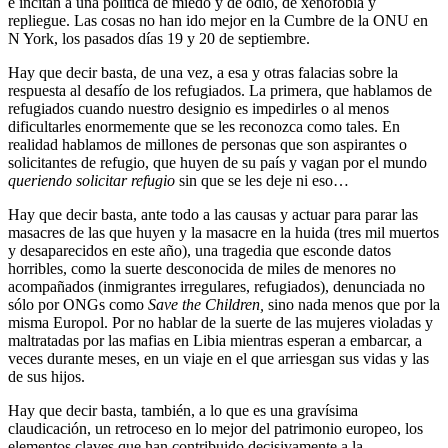
e incitan a una política de miedo y de odio, de xenofobia y
repliegue. Las cosas no han ido mejor en la Cumbre de la ONU en
N York, los pasados días 19 y 20 de septiembre.
Hay que decir basta, de una vez, a esa y otras falacias sobre la
respuesta al desafío de los refugiados. La primera, que hablamos de
refugiados cuando nuestro designio es impedirles o al menos
dificultarles enormemente que se les reconozca como tales. En
realidad hablamos de millones de personas que son aspirantes o
solicitantes de refugio, que huyen de su país y vagan por el mundo
queriendo solicitar refugio
sin que se les deje ni eso…
Hay que decir basta, ante todo a las causas y actuar para parar las
masacres de las que huyen y la masacre en la huida (tres mil muertos
y desaparecidos en este año), una tragedia que esconde datos
horribles, como la suerte desconocida de miles de menores no
acompañados (inmigrantes irregulares, refugiados), denunciada no
sólo por ONGs como
Save the Children,
sino nada menos que por la
misma Europol. Por no hablar de la suerte de las mujeres violadas y
maltratadas por las mafias en Libia mientras esperan a embarcar, a
veces durante meses, en un viaje en el que arriesgan sus vidas y las
de sus hijos.
Hay que decir basta, también, a lo que es una gravísima
claudicación, un retroceso en lo mejor del patrimonio europeo, los
elementos claves que han contribuido decisivamente a la