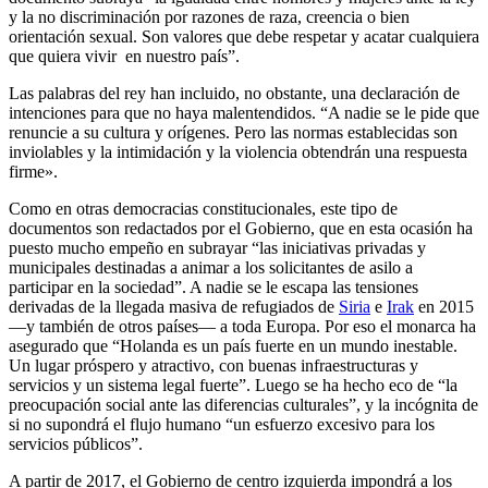
y la no discriminación por razones de raza, creencia o bien
orientación sexual. Son valores que debe respetar y acatar cualquiera
que quiera vivir en nuestro país”.
Las palabras del rey han incluido, no obstante, una declaración de
intenciones para que no haya malentendidos. “A nadie se le pide que
renuncie a su cultura y orígenes. Pero las normas establecidas son
inviolables y la intimidación y la violencia obtendrán una respuesta
firme».
Como en otras democracias constitucionales, este tipo de
documentos son redactados por el Gobierno, que en esta ocasión ha
puesto mucho empeño en subrayar “las iniciativas privadas y
municipales destinadas a animar a los solicitantes de asilo a
participar en la sociedad”. A nadie se le escapa las tensiones
derivadas de la llegada masiva de refugiados de
Siria
e
Irak
en 2015
—y también de otros países— a toda Europa. Por eso el monarca ha
asegurado que “Holanda es un país fuerte en un mundo inestable.
Un lugar próspero y atractivo, con buenas infraestructuras y
servicios y un sistema legal fuerte”. Luego se ha hecho eco de “la
preocupación social ante las diferencias culturales”, y la incógnita de
si no supondrá el flujo humano “un esfuerzo excesivo para los
servicios públicos”.
A partir de 2017, el Gobierno de centro izquierda impondrá a los