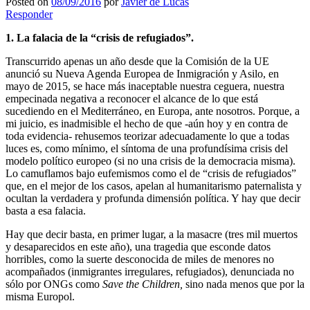
Posted on
08/09/2016
por
Javier de Lucas
Responder
1. La falacia de la “crisis de refugiados”.
Transcurrido apenas un año desde que la Comisión de la UE
anunció su Nueva Agenda Europea de Inmigración y Asilo, en
mayo de 2015, se hace más inaceptable nuestra ceguera, nuestra
empecinada negativa a reconocer el alcance de lo que está
sucediendo en el Mediterráneo, en Europa, ante nosotros. Porque, a
mi juicio, es inadmisible el hecho de que -aún hoy y en contra de
toda evidencia- rehusemos teorizar adecuadamente lo que a todas
luces es, como mínimo, el síntoma de una profundísima crisis del
modelo político europeo (si no una crisis de la democracia misma).
Lo camuflamos bajo eufemismos como el de “crisis de refugiados”
que, en el mejor de los casos, apelan al humanitarismo paternalista y
ocultan la verdadera y profunda dimensión política. Y hay que decir
basta a esa falacia.
Hay que decir basta, en primer lugar, a la masacre (tres mil muertos
y desaparecidos en este año), una tragedia que esconde datos
horribles, como la suerte desconocida de miles de menores no
acompañados (inmigrantes irregulares, refugiados), denunciada no
sólo por ONGs como
Save the Children,
sino nada menos que por la
misma Europol.