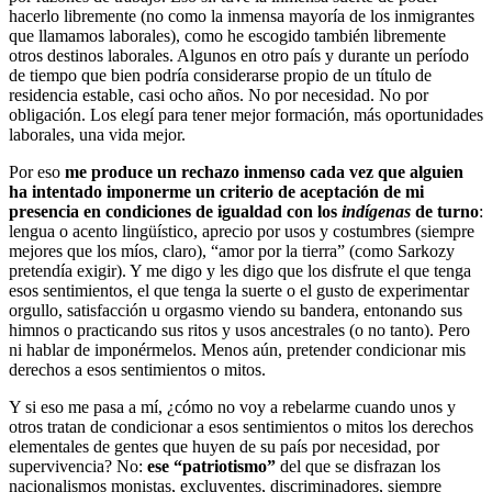
hacerlo libremente (no como la inmensa mayoría de los inmigrantes
que llamamos laborales), como he escogido también libremente
otros destinos laborales. Algunos en otro país y durante un período
de tiempo que bien podría considerarse propio de un título de
residencia estable, casi ocho años. No por necesidad. No por
obligación. Los elegí para tener mejor formación, más oportunidades
laborales, una vida mejor.
Por eso
me produce un rechazo inmenso cada vez que alguien
ha intentado imponerme un criterio de aceptación de mi
presencia en condiciones de igualdad con los
indígenas
de turno
:
lengua o acento lingüístico, aprecio por usos y costumbres (siempre
mejores que los míos, claro), “amor por la tierra” (como Sarkozy
pretendía exigir). Y me digo y les digo que los disfrute el que tenga
esos sentimientos, el que tenga la suerte o el gusto de experimentar
orgullo, satisfacción u orgasmo viendo su bandera, entonando sus
himnos o practicando sus ritos y usos ancestrales (o no tanto). Pero
ni hablar de imponérmelos. Menos aún, pretender condicionar mis
derechos a esos sentimientos o mitos.
Y si eso me pasa a mí, ¿cómo no voy a rebelarme cuando unos y
otros tratan de condicionar a esos sentimientos o mitos los derechos
elementales de gentes que huyen de su país por necesidad, por
supervivencia? No:
ese “patriotismo”
del que se disfrazan los
nacionalismos monistas, excluyentes, discriminadores, siempre