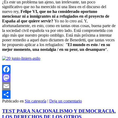
¿Es este un problema tan ajeno, tan irrelevante, tan poco
significativo que no ha merecido ni una línea en el discurso del
nuevo rey,
Felipe VI, que no ha considerado oportuno
mencionar ni a inmigrantes ni a refugiados en el proyecto de
España al que quiere servir?
Yo no lo creo así. Y,
afortunadamente, en esto, como en tantas otras cosas, buena parte de
la sociedad civil española va por otro lado. Está comprometida con
algo más que nuestro propio ombligo. Está más próxima a intentar
poner remedio a aquel duro dictamen de Benedetti, que tantas veces
he propuesto aplicar a los refugiados: ”
El mundo es esto / en su
mejor momento, una nostalgia / en su peor, un desamparo
“.
Facebook
Mastodon
Email
Publicado en
Sin categoría
|
Deja un comentario
Compartir
TEST PARA NACIONALISMO Y DEMOCRACIA.
LOS DERECHOS DE LOS OTROS