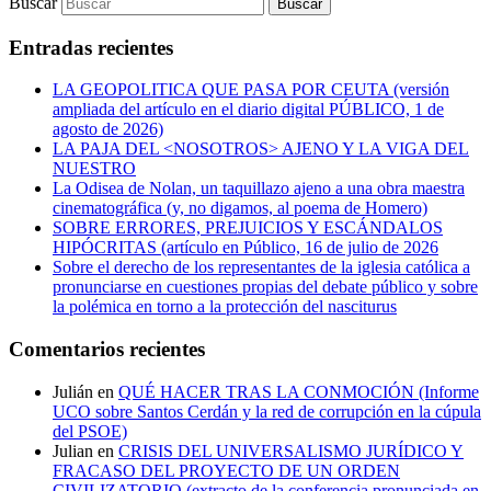
Buscar
Entradas recientes
LA GEOPOLITICA QUE PASA POR CEUTA (versión
ampliada del artículo en el diario digital PÚBLICO, 1 de
agosto de 2026)
LA PAJA DEL <NOSOTROS> AJENO Y LA VIGA DEL
NUESTRO
La Odisea de Nolan, un taquillazo ajeno a una obra maestra
cinematográfica (y, no digamos, al poema de Homero)
SOBRE ERRORES, PREJUICIOS Y ESCÁNDALOS
HIPÓCRITAS (artículo en Público, 16 de julio de 2026
Sobre el derecho de los representantes de la iglesia católica a
pronunciarse en cuestiones propias del debate público y sobre
la polémica en torno a la protección del nasciturus
Comentarios recientes
Julián
en
QUÉ HACER TRAS LA CONMOCIÓN (Informe
UCO sobre Santos Cerdán y la red de corrupción en la cúpula
del PSOE)
Julian
en
CRISIS DEL UNIVERSALISMO JURÍDICO Y
FRACASO DEL PROYECTO DE UN ORDEN
CIVILIZATORIO (extracto de la conferencia pronunciada en