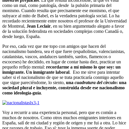
nuestros prejuicios
. La que resulta inconcebible, la que es vista
como un mal, como patología, desde la pulsión primaria del
monismo. Cuando resulta que precisamente ese monismo, el que
subyace al mito de Babel, es la verdadera patología social. Lo ha
recordado recientemente entre nosotros el profesor de la Universidad
de Montreal,
Jean Leclair
, en su bien argumentado alegato a favor
de la solución federalista en sociedades complejas como Canadá o,
desde luego, España.
Por eso, cada vez que me topo con amigos que hacen del
nacionalismo bandera, sea el que fuere (españolistas, valencianistas,
catalanistas, vascos, andaluces también, sardos, flamencos o
escoceses) he decidido, en lugar de contar hasta diez, practicar un
pequeño reflejo mental:
recordarme a mí mismo lo que soy: un
inmigrante. Un inmigrante laboral
. Eso me sirve para intentar
saber si el nacionalismo de que se trata practicaría conmigo aquello
que sigue pareciéndome, lo siento,
una
cuadratura del círculo
: una
sociedad plural e incluyente, construida desde ese nacionalismo
como ideología-guía
.
Voy a recurrir a una experiencia personal, pero que es común a
muchos de nosotros. Como otros muchos emigrantes interiores en
España, salí de mi ciudad y región de origen y me fui a otra. Lo hice
por razones de trabajo. Eso sí: tuve la inmensa suerte de poder