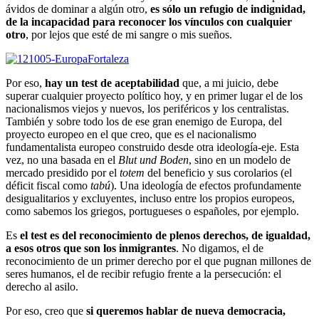
ávidos de dominar a algún otro,
es sólo un refugio de indignidad,
de la incapacidad para reconocer los vínculos con cualquier
otro
, por lejos que esté de mi sangre o mis sueños.
Por eso,
hay un test de aceptabilidad
que, a mi juicio, debe
superar cualquier proyecto político hoy, y en primer lugar el de los
nacionalismos viejos y nuevos, los periféricos y los centralistas.
También y sobre todo los de ese gran enemigo de Europa, del
proyecto europeo en el que creo, que es el nacionalismo
fundamentalista europeo construido desde otra ideología-eje. Esta
vez, no una basada en el
Blut und Boden
, sino en un modelo de
mercado presidido por el
totem
del beneficio y sus corolarios (el
déficit fiscal como
tabú
). Una ideología de efectos profundamente
desigualitarios y excluyentes, incluso entre los propios europeos,
como sabemos los griegos, portugueses o españoles, por ejemplo.
Es
el test es del reconocimiento de plenos derechos, de igualdad,
a esos otros que son los inmigrantes
. No digamos, el de
reconocimiento de un primer derecho por el que pugnan millones de
seres humanos, el de recibir refugio frente a la persecución: el
derecho al asilo.
Por eso, creo que
si queremos hablar de nueva democracia,