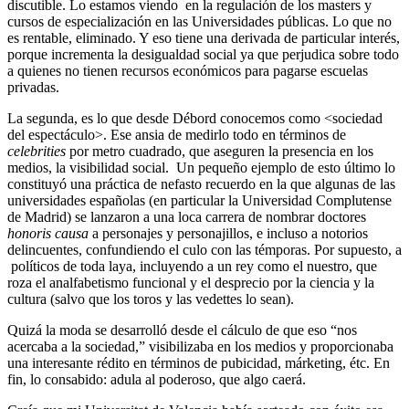
discutible. Lo estamos viendo en la regulación de los masters y
cursos de especialización en las Universidades públicas. Lo que no
es rentable, eliminado. Y eso tiene una derivada de particular interés,
porque incrementa la desigualdad social ya que perjudica sobre todo
a quienes no tienen recursos económicos para pagarse escuelas
privadas.
La segunda, es lo que desde Débord conocemos como <sociedad
del espectáculo>. Ese ansia de medirlo todo en términos de
celebrities
por metro cuadrado, que aseguren la presencia en los
medios, la visibilidad social. Un pequeño ejemplo de esto último lo
constituyó una práctica de nefasto recuerdo en la que algunas de las
universidades españolas (en particular la Universidad Complutense
de Madrid) se lanzaron a una loca carrera de nombrar doctores
honoris causa
a personajes y personajillos, e incluso a notorios
delincuentes, confundiendo el culo con las témporas. Por supuesto, a
políticos de toda laya, incluyendo a un rey como el nuestro, que
roza el analfabetismo funcional y el desprecio por la ciencia y la
cultura (salvo que los toros y las vedettes lo sean).
Quizá la moda se desarrolló desde el cálculo de que eso “nos
acercaba a la sociedad,” visibilizaba en los medios y proporcionaba
una interesante rédito en términos de pubicidad, márketing, étc. En
fin, lo consabido: adula al poderoso, que algo caerá.