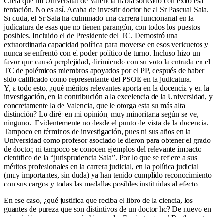
Creía que mi Universitat de Valencia había sorteado con éxito esa
tentación. No es así. Acaba de investir doctor hc al Sr Pascual Sala.
Si duda, el Sr Sala ha culminado una carrera funcionarial en la
judicatura de esas que no tienen parangón, con todos los puestos
posibles. Incluido el de Presidente del TC. Demostró una
extraordinaria capacidad política para moverse en esos vericuetos y
nunca se enfrentó con el poder político de turno. Incluso hizo un
favor que causó perplejidad, dirimiendo con su voto la entrada en el
TC de polémicos miembros apoyados por el PP, después de haber
sido calificado como representante del PSOE en la judicatura.
Y, a todo esto, ¿qué méritos relevantes aporta en la docencia y en la
investigación, en la contribución a la excelencia de la Universidad, y
concretamente la de Valencia, que le otorga esta su más alta
distinción? Lo diré: en mi opinión, muy minoritaria según se ve,
ninguno. Evidentemente no desde el punto de vista de la docencia.
Tampoco en términos de investigación, pues ni sus años en la
Universidad como profesor asociado le dieron para obtener el grado
de doctor, ni tampoco se conocen ejemplos del relevante impacto
científico de la “jurisprudencia Sala”. Por lo que se refiere a sus
méritos profesionales en la carrera judicial, en la política judicial
(muy importantes, sin duda) ya han tenido cumplido reconocimiento
con sus cargos y todas las medallas posibles instituidas al efecto.
En ese caso, ¿qué justifica que reciba el libro de la ciencia, los
guantes de pureza que son distintivos de un doctor hc? De nuevo en