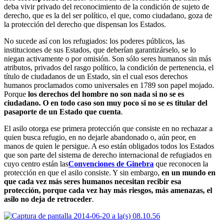
deba vivir privado del reconocimiento de la condición de sujeto de
derecho, que es la del ser político, el que, como ciudadano, goza de
la protección del derecho que dispensan los Estados.
No sucede así con los refugiados: los poderes públicos, las
instituciones de sus Estados, que deberían garantizárselo, se lo
niegan activamente o por omisión. Son sólo seres humanos sin más
atributos, privados del rasgo político, la condición de pertenencia, el
título de ciudadanos de un Estado, sin el cual esos derechos
humanos proclamados como universales en 1789 son papel mojado.
Porque
los derechos del hombre no son nada si no se es
ciudadano. O en todo caso son muy poco si no se es titular del
pasaporte de un Estado que cuenta
.
El asilo otorga ese primera protección que consiste en no rechazar a
quien busca refugio, en no dejarle abandonado o, aún peor, en
manos de quien le persigue. A eso están obligados todos los Estados
que son parte del sistema de derecho internacional de refugiados en
cuyo centro están las
Convenciones de Ginebra
que reconocen la
protección en que el asilo consiste. Y sin embargo,
en un mundo en
que cada vez más seres humanos necesitan recibir esa
protección, porque cada vez hay más riesgos, más amenazas, el
asilo no deja de retroceder
.