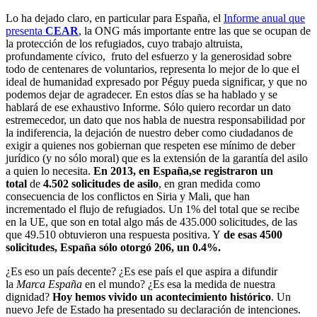
Lo ha dejado claro, en particular para España, el
Informe anual que
presenta
CEAR
, la ONG más importante entre las que se ocupan de
la protección de los refugiados, cuyo trabajo altruista,
profundamente cívico, fruto del esfuerzo y la generosidad sobre
todo de centenares de voluntarios, representa lo mejor de lo que el
ideal de humanidad expresado por Péguy pueda significar, y que no
podemos dejar de agradecer. En estos días se ha hablado y se
hablará de ese exhaustivo Informe. Sólo quiero recordar un dato
estremecedor, un dato que nos habla de nuestra responsabilidad por
la indiferencia, la dejación de nuestro deber como ciudadanos de
exigir a quienes nos gobiernan que respeten ese mínimo de deber
jurídico (y no sólo moral) que es la extensión de la garantía del asilo
a quien lo necesita.
En 2013, en España,
se registraron un
total
de
4.502 solicitudes de asilo
, en gran medida como
consecuencia de los conflictos en Siria y Mali, que han
incrementado el flujo de refugiados. Un 1% del total que se recibe
en la UE, que son en total algo más de 435.000 solicitudes, de las
que 49.510 obtuvieron una respuesta positiva. Y
de esas 4500
solicitudes, España sólo otorgó 206, un 0.4%.
¿Es eso un país decente? ¿Es ese país el que aspira a difundir
la
Marca España
en el mundo? ¿Es esa la medida de nuestra
dignidad?
Hoy hemos vivido un acontecimiento histórico
. Un
nuevo Jefe de Estado ha presentado su declaración de intenciones.