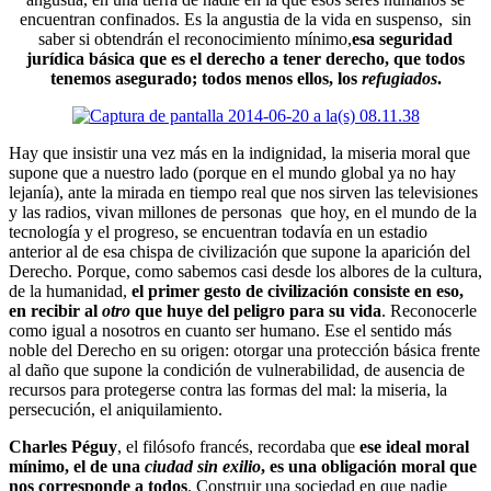
encuentran confinados. Es la angustia de la vida en suspenso, sin
saber si obtendrán el reconocimiento mínimo,
esa seguridad
jurídica básica que es el derecho a tener derecho, que todos
tenemos asegurado; todos menos ellos, los
refugiados
.
Hay que insistir una vez más en la indignidad, la miseria moral que
supone que a nuestro lado (porque en el mundo global ya no hay
lejanía), ante la mirada en tiempo real que nos sirven las televisiones
y las radios, vivan millones de personas que hoy, en el mundo de la
tecnología y el progreso, se encuentran todavía en un estadio
anterior al de esa chispa de civilización que supone la aparición del
Derecho. Porque, como sabemos casi desde los albores de la cultura,
de la humanidad,
el primer gesto de civilización consiste en eso,
en recibir al
otro
que huye del peligro para su vida
. Reconocerle
como igual a nosotros en cuanto ser humano. Ese el sentido más
noble del Derecho en su origen: otorgar una protección básica frente
al daño que supone la condición de vulnerabilidad, de ausencia de
recursos para protegerse contra las formas del mal: la miseria, la
persecución, el aniquilamiento.
Charles Péguy
, el filósofo francés, recordaba que
ese ideal moral
mínimo, el de una
ciudad sin exilio
, es una obligación moral que
nos corresponde a todos
. Construir una sociedad en que nadie