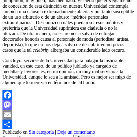
mi opinión, muy poco, más bien nada. Es cierto que el Reglamento
de concesión de esta distinción en nuestra Universidad contempla
también una cláusula extremadamente abierta y por tanto susceptible
de un uso arbitrario o de un abuso: “méritos personales
extraordinarios”. Desconozco cuáles puedan ser esos méritos y
preferiría que la Universidad suprimiera esa claúsula o no la
utilizara. De otra manera, no estaremos a salvo de entregar
doctorados honoris causa al personaje de moda (periodista, artista,
deportista), lo que no nos deja a salvo de descubrir en no pocos
casos que la tal
celebrity
albergaba un considerable lado oscuro.
Concluyo: servirse de la Universidad para halagar la insaciable
vanidad, en este caso, de un político jubilado ya cargado de
medallas y favores es, en mi opinión, un muy mal servicio a la
Universidad, aunque lo sea a la amistad. Pero es mejor ser migo de
alguien que lo merezca en términos de tal honor.
Facebook
Mastodon
Email
Publicado en
Sin categoría
|
Deja un comentario
Compartir