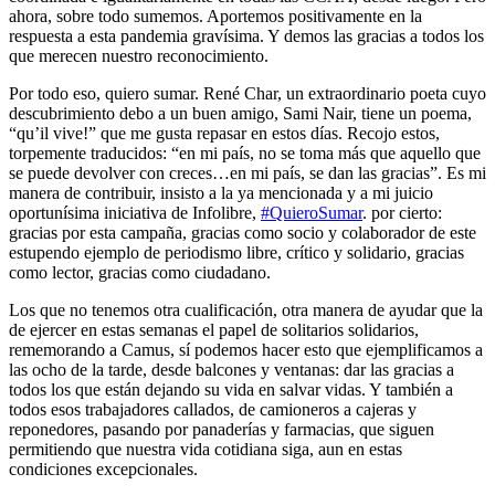
ahora, sobre todo sumemos. Aportemos positivamente en la
respuesta a esta pandemia gravísima. Y demos las gracias a todos los
que merecen nuestro reconocimiento.
Por todo eso, quiero sumar. René Char, un extraordinario poeta cuyo
descubrimiento debo a un buen amigo, Sami Nair, tiene un poema,
“qu’il vive!” que me gusta repasar en estos días. Recojo estos,
torpemente traducidos: “en mi país, no se toma más que aquello que
se puede devolver con creces…en mi país, se dan las gracias”. Es mi
manera de contribuir, insisto a la ya mencionada y a mi juicio
oportunísima iniciativa de Infolibre,
#QuieroSumar
. por cierto:
gracias por esta campaña, gracias como socio y colaborador de este
estupendo ejemplo de periodismo libre, crítico y solidario, gracias
como lector, gracias como ciudadano.
Los que no tenemos otra cualificación, otra manera de ayudar que la
de ejercer en estas semanas el papel de solitarios solidarios,
rememorando a Camus, sí podemos hacer esto que ejemplificamos a
las ocho de la tarde, desde balcones y ventanas: dar las gracias a
todos los que están dejando su vida en salvar vidas. Y también a
todos esos trabajadores callados, de camioneros a cajeras y
reponedores, pasando por panaderías y farmacias, que siguen
permitiendo que nuestra vida cotidiana siga, aun en estas
condiciones excepcionales.