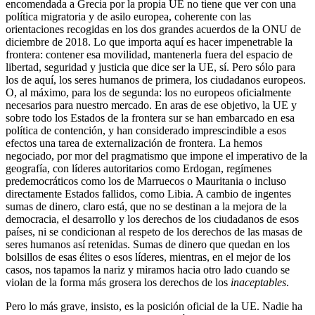
encomendada a Grecia por la propia UE no tiene que ver con una
política migratoria y de asilo europea, coherente con las
orientaciones recogidas en los dos grandes acuerdos de la ONU de
diciembre de 2018. Lo que importa aquí es hacer impenetrable la
frontera: contener esa movilidad, mantenerla fuera del espacio de
libertad, seguridad y justicia que dice ser la UE, sí. Pero sólo para
los de aquí, los seres humanos de primera, los ciudadanos europeos.
O, al máximo, para los de segunda: los no europeos oficialmente
necesarios para nuestro mercado. En aras de ese objetivo, la UE y
sobre todo los Estados de la frontera sur se han embarcado en esa
política de contención, y han considerado imprescindible a esos
efectos una tarea de externalización de frontera. La hemos
negociado, por mor del pragmatismo que impone el imperativo de la
geografía, con líderes autoritarios como Erdogan, regímenes
predemocráticos como los de Marruecos o Mauritania o incluso
directamente Estados fallidos, como Libia. A cambio de ingentes
sumas de dinero, claro está, que no se destinan a la mejora de la
democracia, el desarrollo y los derechos de los ciudadanos de esos
países, ni se condicionan al respeto de los derechos de las masas de
seres humanos así retenidas. Sumas de dinero que quedan en los
bolsillos de esas élites o esos líderes, mientras, en el mejor de los
casos, nos tapamos la nariz y miramos hacia otro lado cuando se
violan de la forma más grosera los derechos de los
inaceptables
.
Pero lo más grave, insisto, es la posición oficial de la UE. Nadie ha