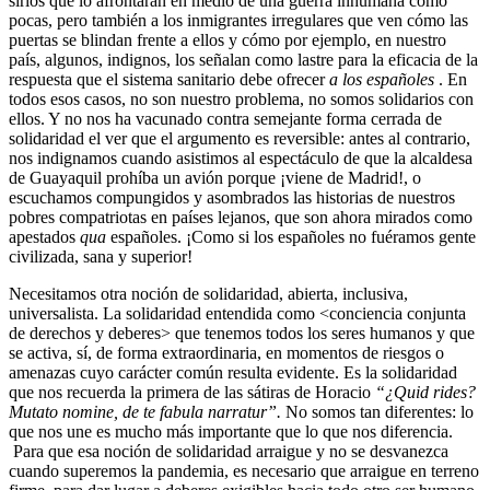
sirios que lo afrontarán en medio de una guerra inhumana como
pocas, pero también a los inmigrantes irregulares que ven cómo las
puertas se blindan frente a ellos y cómo por ejemplo, en nuestro
país, algunos, indignos, los señalan como lastre para la eficacia de la
respuesta que el sistema sanitario debe ofrecer
a los españoles
. En
todos esos casos, no son nuestro problema, no somos solidarios con
ellos. Y no nos ha vacunado contra semejante forma cerrada de
solidaridad el ver que el argumento es reversible: antes al contrario,
nos indignamos cuando asistimos al espectáculo de que la alcaldesa
de Guayaquil prohíba un avión porque ¡viene de Madrid!, o
escuchamos compungidos y asombrados las historias de nuestros
pobres compatriotas en países lejanos, que son ahora mirados como
apestados
qua
españoles. ¡Como si los españoles no fuéramos gente
civilizada, sana y superior!
Necesitamos otra noción de solidaridad, abierta, inclusiva,
universalista. La solidaridad entendida como <conciencia conjunta
de derechos y deberes> que tenemos todos los seres humanos y que
se activa, sí, de forma extraordinaria, en momentos de riesgos o
amenazas cuyo carácter común resulta evidente. Es la solidaridad
que nos recuerda la primera de las sátiras de Horacio
“¿Quid rides?
Mutato nomine, de te fabula narratur”.
No somos tan diferentes: lo
que nos une es mucho más importante que lo que nos diferencia.
Para que esa noción de solidaridad arraigue y no se desvanezca
cuando superemos la pandemia, es necesario que
arraigue en terreno