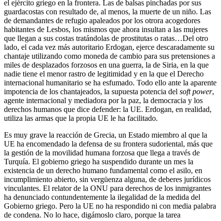
el ejército griego en la frontera. Las de balsas pinchadas por sus
guardacostas con resultado de, al menos, la muerte de un niño. Las
de demandantes de refugio apaleados por los otrora acogedores
habitantes de Lesbos, los mismos que ahora insultan a las mujeres
que llegan a sus costas tratándolas de prostitutas o ratas…Del otro
lado, el cada vez más autoritario Erdogan, ejerce descaradamente su
chantaje utilizando como moneda de cambio para sus pretensiones a
miles de desplazados forzosos en una guerra, la de Siria, en la que
nadie tiene el menor rastro de legitimidad y en la que el Derecho
internacional humanitario se ha esfumado. Todo ello ante la aparente
impotencia de los chantajeados, la supuesta potencia del
soft power
,
agente internacional y mediadora por la paz, la democracia y los
derechos humanos que dice defender: la UE. Erdogan, en realidad,
utiliza las armas que la propia UE le ha facilitado.
Es muy grave la reacción de Grecia, un Estado miembro al que la
UE ha encomendado la defensa de su frontera sudoriental, más que
la gestión de la movilidad humana forzosa que llega a través de
Turquía. El gobierno griego ha suspendido durante un mes la
existencia de un derecho humano fundamental como el asilo, en
incumplimiento abierto, sin vergüenza alguna, de deberes jurídicos
vinculantes. El relator de la ONU para derechos de los inmigrantes
ha denunciado contundentemente la ilegalidad de la medida del
Gobierno griego. Pero la UE no ha respondido ni con media palabra
de condena. No lo hace, digámoslo claro, porque la tarea