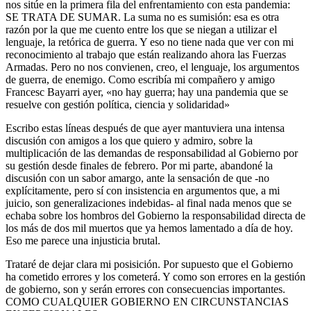
nos sitúe en la primera fila del enfrentamiento con esta pandemia:
SE TRATA DE SUMAR. La suma no es sumisión: esa es otra
razón por la que me cuento entre los que se niegan a utilizar el
lenguaje, la retórica de guerra. Y eso no tiene nada que ver con mi
reconocimiento al trabajo que están realizando ahora las Fuerzas
Armadas. Pero no nos convienen, creo, el lenguaje, los argumentos
de guerra, de enemigo. Como escribía mi compañero y amigo
Francesc Bayarri ayer, «no hay guerra; hay una pandemia que se
resuelve con gestión política, ciencia y solidaridad»
Escribo estas líneas después de que ayer mantuviera una intensa
discusión con amigos a los que quiero y admiro, sobre la
multiplicación de las demandas de responsabilidad al Gobierno por
su gestión desde finales de febrero. Por mi parte, abandoné la
discusión con un sabor amargo, ante la sensación de que -no
explícitamente, pero sí con insistencia en argumentos que, a mi
juicio, son generalizaciones indebidas- al final nada menos que se
echaba sobre los hombros del Gobierno la responsabilidad directa de
los más de dos mil muertos que ya hemos lamentado a día de hoy.
Eso me parece una injusticia brutal.
Trataré de dejar clara mi posisición. Por supuesto que el Gobierno
ha cometido errores y los cometerá. Y como son errores en la gestión
de gobierno, son y serán errores con consecuencias importantes.
COMO CUALQUIER GOBIERNO EN CIRCUNSTANCIAS