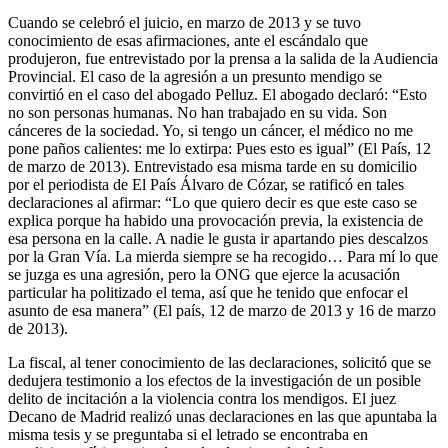
Cuando se celebró el juicio, en marzo de 2013 y se tuvo
conocimiento de esas afirmaciones, ante el escándalo que
produjeron, fue entrevistado por la prensa a la salida de la Audiencia
Provincial. El caso de la agresión a un presunto mendigo se
convirtió en el caso del abogado Pelluz. El abogado declaró: “Esto
no son personas humanas. No han trabajado en su vida. Son
cánceres de la sociedad. Yo, si tengo un cáncer, el médico no me
pone paños calientes: me lo extirpa: Pues esto es igual” (El País, 12
de marzo de 2013). Entrevistado esa misma tarde en su domicilio
por el periodista de El País Álvaro de Cózar, se ratificó en tales
declaraciones al afirmar: “Lo que quiero decir es que este caso se
explica porque ha habido una provocación previa, la existencia de
esa persona en la calle. A nadie le gusta ir apartando pies descalzos
por la Gran Vía. La mierda siempre se ha recogido… Para mí lo que
se juzga es una agresión, pero la ONG que ejerce la acusación
particular ha politizado el tema, así que he tenido que enfocar el
asunto de esa manera” (El país, 12 de marzo de 2013 y 16 de marzo
de 2013).
La fiscal, al tener conocimiento de las declaraciones, solicitó que se
dedujera testimonio a los efectos de la investigación de un posible
delito de incitación a la violencia contra los mendigos. El juez
Decano de Madrid realizó unas declaraciones en las que apuntaba la
misma tesis y se preguntaba si el letrado se encontraba en