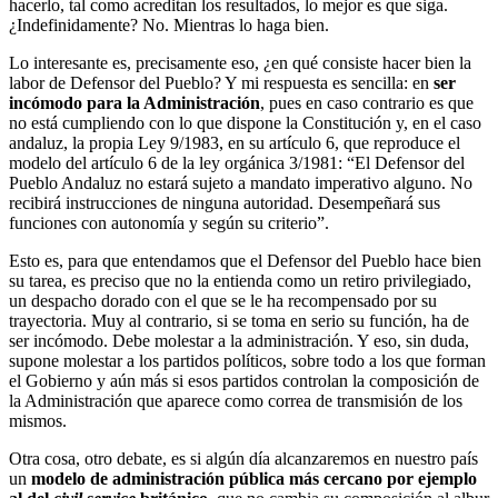
hacerlo, tal como acreditan los resultados, lo mejor es que siga.
¿Indefinidamente? No. Mientras lo haga bien.
Lo interesante es, precisamente eso, ¿en qué consiste hacer bien la
labor de Defensor del Pueblo? Y mi respuesta es sencilla: en
ser
incómodo para la Administración
, pues en caso contrario es que
no está cumpliendo con lo que dispone la Constitución y, en el caso
andaluz, la propia Ley 9/1983, en su artículo 6, que reproduce el
modelo del artículo 6 de la ley orgánica 3/1981: “El Defensor del
Pueblo Andaluz no estará sujeto a mandato imperativo alguno. No
recibirá instrucciones de ninguna autoridad. Desempeñará sus
funciones con autonomía y según su criterio”.
Esto es, para que entendamos que el Defensor del Pueblo hace bien
su tarea, es preciso que no la entienda como un retiro privilegiado,
un despacho dorado con el que se le ha recompensado por su
trayectoria. Muy al contrario, si se toma en serio su función, ha de
ser incómodo. Debe molestar a la administración. Y eso, sin duda,
supone molestar a los partidos políticos, sobre todo a los que forman
el Gobierno y aún más si esos partidos controlan la composición de
la Administración que aparece como correa de transmisión de los
mismos.
Otra cosa, otro debate, es si algún día alcanzaremos en nuestro país
un
modelo de administración pública más cercano por ejemplo