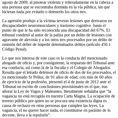
agosto de 2009, al pisotear violenta y reiteradamente en la cabeza a
una persona que se encontraba dormida en la vía pública, sin que
hicieran nada por evitarlo o detenerlo los otros tres.
La agresión produjo a la víctima severas lesiones que derivaron en
discapacidades neuromusculares y trastorno cognitivo hasta el
punto de que le ha sido reconocida una discapacidad del 67%. El
tribunal condenó al autor de la paliza por un delito de lesiones con
agravante de alevosía y a los otros tres procesados por un delito de
omisión del deber de impedir determinados delitos (artículo 450.1
Código Penal).
Lo que nos interesa de este caso es la conducta del mencionado
abogado de oficio y, por consiguiente, la respuesta del Tribunal ante
esa conducta, así como la de la fiscalía y el Colegio de Abogados.
Resulta que el letrado defensor de oficio de dos de los procesados, el
ya mencionado Sr Pelluz, de 91 años de edad, con más de 60 años
de ejercicio de la profesión, presentó el 4 de junio de 2012 ante el
Tribunal un escrito de conclusiones provisionales en el que, tras
añorar la Ley de Vagos y Maleantes, literalmente señalaba que “la
vagancia no está recogida en nuestra Carta Magna. La ocupación de
terreno público por quien no se procura una existencia digna es
causa de rechazo en otras personas que cumplen las leyes. La
vagancia, el no querer hacer nada, el constituirse en parásito de lo
decente, lleva a la repulsión”.