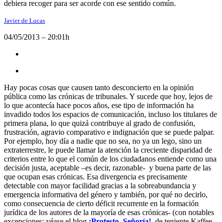
debiera recoger para ser acorde con ese sentido común.
Javier de Lucas
04/05/2013 – 20:01h
Hay pocas cosas que causen tanto desconcierto en la opinión
pública como las crónicas de tribunales. Y sucede que hoy, lejos de
lo que acontecía hace pocos años, ese tipo de información ha
invadido todos los espacios de comunicación, incluso los titulares de
primera plana, lo que quizá contribuye al grado de confusión,
frustración, agravio comparativo e indignación que se puede palpar.
Por ejemplo, hoy día a nadie que no sea, no ya un lego, sino un
extraterrestre, le puede llamar la atención la creciente disparidad de
criterios entre lo que el común de los ciudadanos entiende como una
decisión justa, aceptable –es decir, razonable- y buena parte de las
que ocupan esas crónicas. Esa divergencia es precisamente
detectable con mayor facilidad gracias a la sobreabundancia y
emergencia informativa del género y también, por qué no decirlo,
como consecuencia de cierto déficit recurrente en la formación
jurídica de los autores de la mayoría de esas crónicas- (con notables
excepciones: véase el blog
¡Protesto, Señoría!,
de teniente Kaffee,