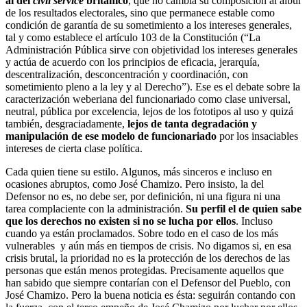
al del
civil service
británico
, que no cambia su composición al albur
de los resultados electorales, sino que permanece estable como
condición de garantía de su sometimiento a los intereses generales,
tal y como establece el artículo 103 de la Constitución (“La
Administración Pública sirve con objetividad los intereses generales
y actúa de acuerdo con los principios de eficacia, jerarquía,
descentralización, desconcentración y coordinación, con
sometimiento pleno a la ley y al Derecho”). Ese es el debate sobre la
caracterización weberiana del funcionariado como clase universal,
neutral, pública por excelencia, lejos de los fototipos al uso y quizá
también, desgraciadamente,
lejos de tanta degradación y
manipulación de ese modelo de funcionariado
por los insaciables
intereses de cierta clase política.
Cada quien tiene su estilo. Algunos, más sinceros e incluso en
ocasiones abruptos, como José Chamizo. Pero insisto, la del
Defensor no es, no debe ser, por definición, ni una figura ni una
tarea complaciente con la administración.
Su perfil el de quien sabe
que los derechos no existen si no se lucha por ellos
. Incluso
cuando ya están proclamados. Sobre todo en el caso de los más
vulnerables y aún más en tiempos de crisis. No digamos si, en esa
crisis brutal, la prioridad no es la protección de los derechos de las
personas que están menos protegidas. Precisamente aquellos que
han sabido que siempre contarían con el Defensor del Pueblo, con
José Chamizo. Pero la buena noticia es ésta: seguirán contando con