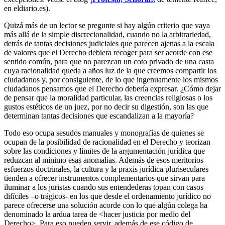
en eldiario.es).
Quizá más de un lector se pregunte si hay algún criterio que vaya
más allá de la simple discrecionalidad, cuando no la arbitrariedad,
detrás de tantas decisiones judiciales que parecen ajenas a la escala
de valores que el Derecho debiera recoger para ser acorde con ese
sentido común, para que no parezcan un coto privado de una casta
cuya racionalidad queda a años luz de la que creemos compartir los
ciudadanos y, por consiguiente, de lo que ingenuamente los mismos
ciudadanos pensamos que el Derecho debería expresar. ¿Cómo dejar
de pensar que la moralidad particular, las creencias religiosas o los
gustos estéticos de un juez, por no decir su digestión, son las que
determinan tantas decisiones que escandalizan a la mayoría?
Todo eso ocupa sesudos manuales y monografías de quienes se
ocupan de la posibilidad de racionalidad en el Derecho y teorizan
sobre las condiciones y límites de la argumentación jurídica que
reduzcan al mínimo esas anomalías. Además de esos meritorios
esfuerzos doctrinales, la cultura y la praxis jurídica pluriseculares
tienden a ofrecer instrumentos complementarios que sirvan para
iluminar a los juristas cuando sus entendederas topan con casos
difíciles –o trágicos- en los que desde el ordenamiento jurídico no
parece ofrecerse una solución acorde con lo que algún colega ha
denominado la ardua tarea de <hacer justicia por medio del
Derecho>. Para eso pueden servir, además de ese código de