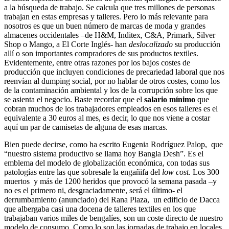
a la búsqueda de trabajo. Se calcula que tres millones de personas
trabajan en estas empresas y talleres. Pero lo más relevante para
nosotros es que un buen número de marcas de moda y grandes
almacenes occidentales –de H&M, Inditex, C&A, Primark, Silver
Shop o Mango, a El Corte Inglés- han
deslocalizado
su producción
allí o son importantes compradores de sus productos textiles.
Evidentemente, entre otras razones por los bajos costes de
producción que incluyen condiciones de precariedad laboral que nos
reenvían al dumping social, por no hablar de otros costes, como los
de la contaminación ambiental y los de la corrupción sobre los que
se asienta el negocio. Baste recordar que el
salario mínimo
que
cobran muchos de los trabajadores empleados en esos talleres es el
equivalente a 30 euros al mes, es decir, lo que nos viene a costar
aquí un par de camisetas de alguna de esas marcas.
Bien puede decirse, como ha escrito Eugenia Rodríguez Palop, que
“nuestro sistema productivo se llama hoy Bangla Desh”. Es el
emblema del modelo de globalización económica, con todas sus
patologías entre las que sobresale la engañifa del
low cost
. Los 300
muertos y más de 1200 heridos que provocó la semana pasada –y
no es el primero ni, desgraciadamente, será el último- el
derrumbamiento (anunciado) del Rana Plaza, un edificio de Dacca
que albergaba casi una docena de talleres textiles en los que
trabajaban varios miles de bengalíes, son un coste directo de nuestro
modelo de consumo. Como lo son las jornadas de trabajo en locales