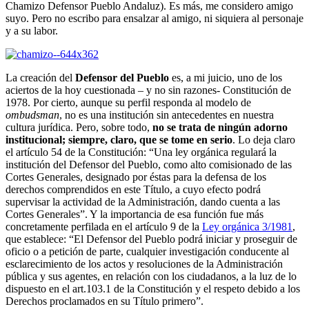
Chamizo Defensor Pueblo Andaluz). Es más, me considero amigo
suyo. Pero no escribo para ensalzar al amigo, ni siquiera al personaje
y a su labor.
La creación del
Defensor del Pueblo
es, a mi juicio, uno de los
aciertos de la hoy cuestionada – y no sin razones- Constitución de
1978. Por cierto, aunque su perfil responda al modelo de
ombudsman
, no es una institución sin antecedentes en nuestra
cultura jurídica. Pero, sobre todo,
no se trata de ningún adorno
institucional; siempre, claro, que se tome en serio
. Lo deja claro
el artículo 54 de la Constitución: “Una ley orgánica regulará la
institución del Defensor del Pueblo, como alto comisionado de las
Cortes Generales, designado por éstas para la defensa de los
derechos comprendidos en este Título, a cuyo efecto podrá
supervisar la actividad de la Administración, dando cuenta a las
Cortes Generales”. Y la importancia de esa función fue más
concretamente perfilada en el artículo 9 de la
Ley orgánica 3/1981
,
que establece: “El Defensor del Pueblo podrá iniciar y proseguir de
oficio o a petición de parte, cualquier investigación conducente al
esclarecimiento de los actos y resoluciones de la Administración
pública y sus agentes, en relación con los ciudadanos, a la luz de lo
dispuesto en el art.103.1 de la Constitución y el respeto debido a los
Derechos proclamados en su Título primero”.