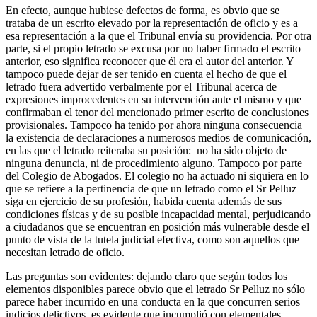
En efecto, aunque hubiese defectos de forma, es obvio que se
trataba de un escrito elevado por la representación de oficio y es a
esa representación a la que el Tribunal envía su providencia. Por otra
parte, si el propio letrado se excusa por no haber firmado el escrito
anterior, eso significa reconocer que él era el autor del anterior. Y
tampoco puede dejar de ser tenido en cuenta el hecho de que el
letrado fuera advertido verbalmente por el Tribunal acerca de
expresiones improcedentes en su intervención ante el mismo y que
confirmaban el tenor del mencionado primer escrito de conclusiones
provisionales. Tampoco ha tenido por ahora ninguna consecuencia
la existencia de declaraciones a numerosos medios de comunicación,
en las que el letrado reiteraba su posición: no ha sido objeto de
ninguna denuncia, ni de procedimiento alguno. Tampoco por parte
del Colegio de Abogados. El colegio no ha actuado ni siquiera en lo
que se refiere a la pertinencia de que un letrado como el Sr Pelluz
siga en ejercicio de su profesión, habida cuenta además de sus
condiciones físicas y de su posible incapacidad mental, perjudicando
a ciudadanos que se encuentran en posición más vulnerable desde el
punto de vista de la tutela judicial efectiva, como son aquellos que
necesitan letrado de oficio.
Las preguntas son evidentes: dejando claro que según todos los
elementos disponibles parece obvio que el letrado Sr Pelluz no sólo
parece haber incurrido en una conducta en la que concurren serios
indicios delictivos, es evidente que incumplió con elementales