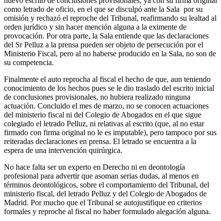
nuevo escrito de conclusiones provisionales, ya con su firma original
como letrado de oficio, en el que se disculpó ante la Sala por su
omisión y rechazó el reproche del Tribunal, reafirmando su lealtad al
orden jurídico y sin hacer mención alguna a la eximente de
provocación. Por otra parte, la Sala entiende que las declaraciones
del Sr Pelluz a la prensa pueden ser objeto de persecución por el
Ministerio Fiscal, pero al no haberse producido en la Sala, no son de
su competencia.
Finalmente el auto reprocha al fiscal el hecho de que, aun teniendo
conocimiento de los hechos pues se le dio traslado del escrito inicial
de conclusiones provisionales, no hubiera realizado ninguna
actuación. Concluido el mes de marzo, no se conocen actuaciones
del ministerio fiscal ni del Colegio de Abogados en el que sigue
colegiado el letrado Pelluz, ni relativas al escrito (que, al no estar
firmado con firma original no le es imputable), pero tampoco por sus
reiteradas declaraciones en prensa. El letrado se encuentra a la
espera de una intervención quirúrgica.
No hace falta ser un experto en Derecho ni en deontología
profesional para advertir que asoman serias dudas, al menos en
términos deontológicos, sobre el comportamiento del Tribunal, del
ministerio fiscal, del letrado Pelluz y del Colegio de Abogados de
Madrid. Por mucho que el Tribunal se autojustifique en criterios
formales y reproche al fiscal no haber formulado alegación alguna.