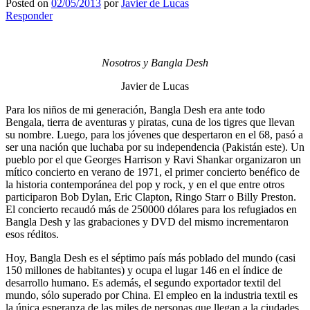
Posted on
02/05/2013
por
Javier de Lucas
Responder
Nosotros y Bangla Desh
Javier de Lucas
Para los niños de mi generación, Bangla Desh era ante todo
Bengala, tierra de aventuras y piratas, cuna de los tigres que llevan
su nombre. Luego, para los jóvenes que despertaron en el 68, pasó a
ser una nación que luchaba por su independencia (Pakistán este). Un
pueblo por el que Georges Harrison y Ravi Shankar organizaron un
mítico concierto en verano de 1971, el primer concierto benéfico de
la historia contemporánea del pop y rock, y en el que entre otros
participaron Bob Dylan, Eric Clapton, Ringo Starr o Billy Preston.
El concierto recaudó más de 250000 dólares para los refugiados en
Bangla Desh y las grabaciones y DVD del mismo incrementaron
esos réditos.
Hoy, Bangla Desh es el séptimo país más poblado del mundo (casi
150 millones de habitantes) y ocupa el lugar 146 en el índice de
desarrollo humano. Es además, el segundo exportador textil del
mundo, sólo superado por China. El empleo en la industria textil es
la única esperanza de las miles de personas que llegan a la ciudades