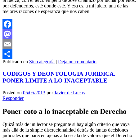
la fuerza, con el terco empeño de José Chamizo por luchar por ellos,
por defenderlos, esté donde esté. Y esa es, a mi juicio, una de las
mejores razones de esperanza que nos caben.
Facebook
Mastodon
Email
Publicado en
Sin categoría
|
Deja un comentario
Compartir
CODIGOS Y DEONTOLOGIA JURIDICA.
PONER LIMITE A LO INACEPTABLE
Posted on
05/05/2013
por
Javier de Lucas
Responder
Poner coto a lo inaceptable en Derecho
Quizá más de un lector se pregunte si hay algún criterio que vaya
más allá de la simple discrecionalidad detrás de tantas decisiones
judiciales que parecen ajenas a la escala de valores que el Derecho