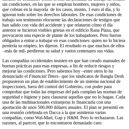
sin condiciones, en las que se emplean hombres, mujeres y niños,
que cobran en la mayoría de los casos, insisto, 1 euro al día, y lo
ignoran todo sobre los derechos laborales. De esas condiciones de
trabajo son testimonio elocuente las declaraciones de testigos que
han salido con vida del accidente y que relataron cómo el día
anterior se hicieron visibles grietas en el edificio Rana Plaza, que
provocaron una especie de plante de los trabajadores. Pero fueron
obligados a entrar a trabajar en esas condiciones: quien no lo hiciera
perdería su empleo, les dijeron. El resultado es que muchos de ellos
-más de mil- perdieron su salud y varios centenares sus vidas.
Las compañías occidentales insisten en que han creado manuales de
buenas prácticas para esas empresas, a fin de reducir riesgos y
mejorar las condiciones. Pero sabemos hoy –entre otros lo ha
denunciado el
Financial Times
– que los sindicatos de Bangla Desh
propusieron un plan de establecimiento de un sistema nacional de
inspecciones, fuera del control del Gobierno, con poder para
comprobar que todas las empresas del país cumplan las normas de
seguridad e higiene y para clausurar aquellas que no lo hagan. Cada
una de las multinacionales extranjeras lo financiaría con una
aportación de unos 500.000 dólares anuales. El plan se presentó en
una reunión celebrada en Dacca a la que asistieron varias
compañías, como Wal-Mart, Gap y H&M. Pero lo rechazaron. Las
razones, al parecer, que lo encontraron demasiado caro.