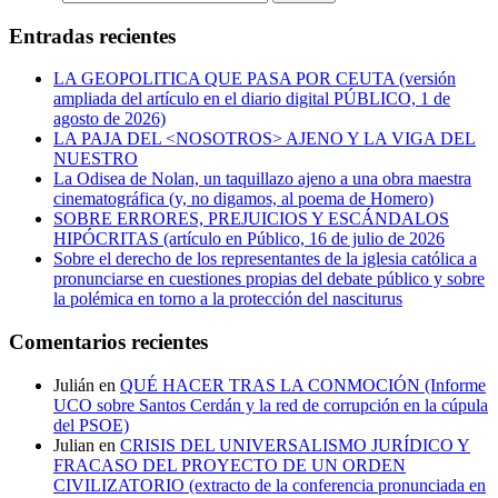
Entradas recientes
LA GEOPOLITICA QUE PASA POR CEUTA (versión
ampliada del artículo en el diario digital PÚBLICO, 1 de
agosto de 2026)
LA PAJA DEL <NOSOTROS> AJENO Y LA VIGA DEL
NUESTRO
La Odisea de Nolan, un taquillazo ajeno a una obra maestra
cinematográfica (y, no digamos, al poema de Homero)
SOBRE ERRORES, PREJUICIOS Y ESCÁNDALOS
HIPÓCRITAS (artículo en Público, 16 de julio de 2026
Sobre el derecho de los representantes de la iglesia católica a
pronunciarse en cuestiones propias del debate público y sobre
la polémica en torno a la protección del nasciturus
Comentarios recientes
Julián
en
QUÉ HACER TRAS LA CONMOCIÓN (Informe
UCO sobre Santos Cerdán y la red de corrupción en la cúpula
del PSOE)
Julian
en
CRISIS DEL UNIVERSALISMO JURÍDICO Y
FRACASO DEL PROYECTO DE UN ORDEN
CIVILIZATORIO (extracto de la conferencia pronunciada en