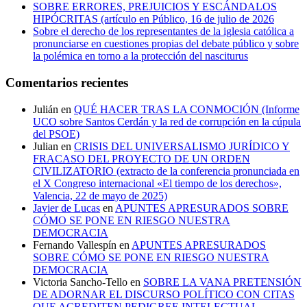
SOBRE ERRORES, PREJUICIOS Y ESCÁNDALOS
HIPÓCRITAS (artículo en Público, 16 de julio de 2026
Sobre el derecho de los representantes de la iglesia católica a
pronunciarse en cuestiones propias del debate público y sobre
la polémica en torno a la protección del nasciturus
Comentarios recientes
Julián
en
QUÉ HACER TRAS LA CONMOCIÓN (Informe
UCO sobre Santos Cerdán y la red de corrupción en la cúpula
del PSOE)
Julian
en
CRISIS DEL UNIVERSALISMO JURÍDICO Y
FRACASO DEL PROYECTO DE UN ORDEN
CIVILIZATORIO (extracto de la conferencia pronunciada en
el X Congreso internacional «El tiempo de los derechos»,
Valencia, 22 de mayo de 2025)
Javier de Lucas
en
APUNTES APRESURADOS SOBRE
CÓMO SE PONE EN RIESGO NUESTRA
DEMOCRACIA
Fernando Vallespín
en
APUNTES APRESURADOS
SOBRE CÓMO SE PONE EN RIESGO NUESTRA
DEMOCRACIA
Victoria Sancho-Tello
en
SOBRE LA VANA PRETENSIÓN
DE ADORNAR EL DISCURSO POLÍTICO CON CITAS
QUE ACREDITEN PEDIGREE INTELECTUAL