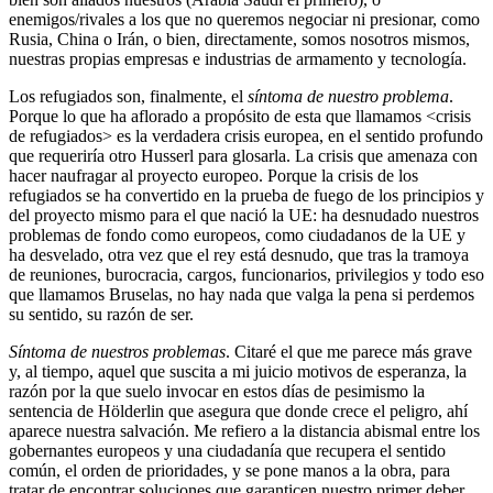
enemigos/rivales a los que no queremos negociar ni presionar, como
Rusia, China o Irán, o bien, directamente, somos nosotros mismos,
nuestras propias empresas e industrias de armamento y tecnología.
Los refugiados son, finalmente, el
síntoma de nuestro problema
.
Porque lo que ha aflorado a propósito de esta que llamamos <crisis
de refugiados> es la verdadera crisis europea, en el sentido profundo
que requeriría otro Husserl para glosarla. La crisis que amenaza con
hacer naufragar al proyecto europeo. Porque la crisis de los
refugiados se ha convertido en la prueba de fuego de los principios y
del proyecto mismo para el que nació la UE: ha desnudado nuestros
problemas de fondo como europeos, como ciudadanos de la UE y
ha desvelado, otra vez que el rey está desnudo, que tras la tramoya
de reuniones, burocracia, cargos, funcionarios, privilegios y todo eso
que llamamos Bruselas, no hay nada que valga la pena si perdemos
su sentido, su razón de ser.
Síntoma de nuestros problemas
. Citaré el que me parece más grave
y, al tiempo, aquel que suscita a mi juicio motivos de esperanza, la
razón por la que suelo invocar en estos días de pesimismo la
sentencia de Hölderlin que asegura que donde crece el peligro, ahí
aparece nuestra salvación. Me refiero a la distancia abismal entre los
gobernantes europeos y una ciudadanía que recupera el sentido
común, el orden de prioridades, y se pone manos a la obra, para
tratar de encontrar soluciones que garanticen nuestro primer deber.