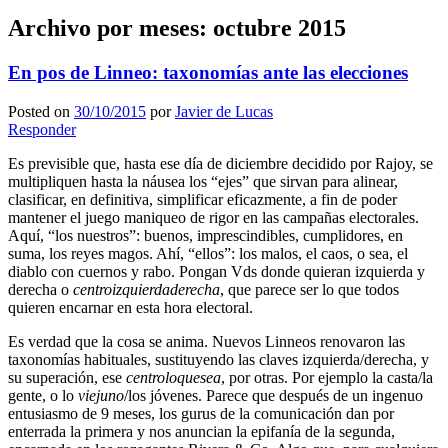
Archivo por meses:
octubre 2015
En pos de Linneo: taxonomías ante las elecciones
Posted on
30/10/2015
por
Javier de Lucas
Responder
Es previsible que, hasta ese día de diciembre decidido por Rajoy, se
multipliquen hasta la náusea los “ejes” que sirvan para alinear,
clasificar, en definitiva, simplificar eficazmente, a fin de poder
mantener el juego maniqueo de rigor en las campañas electorales.
Aquí, “los nuestros”: buenos, imprescindibles, cumplidores, en
suma, los reyes magos. Ahí, “ellos”: los malos, el caos, o sea, el
diablo con cuernos y rabo. Pongan Vds donde quieran izquierda y
derecha o
centroizquierdaderecha
, que parece ser lo que todos
quieren encarnar en esta hora electoral.
Es verdad que la cosa se anima. Nuevos Linneos renovaron las
taxonomías habituales, sustituyendo las claves izquierda/derecha, y
su superación, ese
centroloquesea
, por otras. Por ejemplo la casta/la
gente, o lo
viejuno
/los jóvenes. Parece que después de un ingenuo
entusiasmo de 9 meses, los gurus de la comunicación dan por
enterrada la primera y nos anuncian la epifanía de la segunda,