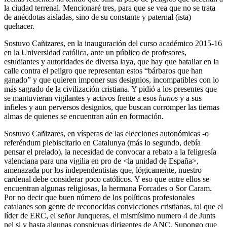
la ciudad terrenal. Mencionaré tres, para que se vea que no se trata
de anécdotas aisladas, sino de su constante y paternal (ista)
quehacer.
Sostuvo Cañizares, en la inauguración del curso académico 2015-16
en la Universidad católica, ante un público de profesores,
estudiantes y autoridades de diversa laya, que hay que batallar en la
calle contra el peligro que representan estos “bárbaros que han
ganado” y que quieren imponer sus designios, incompatibles con lo
más sagrado de la civilización cristiana. Y pidió a los presentes que
se mantuvieran vigilantes y activos frente a esos
hunos
y a sus
infieles y aun perversos designios, que buscan corromper las tiernas
almas de quienes se encuentran aún en formación.
Sostuvo Cañizares, en vísperas de las elecciones autonómicas -o
referéndum plebiscitario en Catalunya (más lo segundo, debía
pensar el prelado), la necesidad de convocar a rebato a la feligresía
valenciana para una vigilia en pro de <la unidad de España>,
amenazada por los independentistas que, lógicamente, nuestro
cardenal debe considerar poco católicos. Y eso que entre ellos se
encuentran algunas religiosas, la hermana Forcades o Sor Caram.
Por no decir que buen número de los políticos profesionales
catalanes son gente de reconocidas convicciones cristianas, tal que el
líder de ERC, el señor Junqueras, el mismísimo numero 4 de Junts
pel si y hasta algunas conspicuas dirigentes de ANC. Supongo que