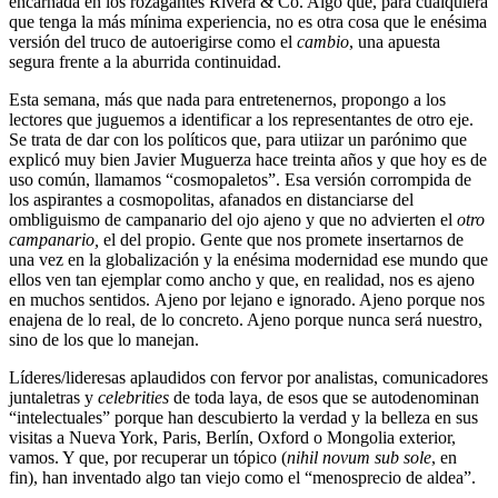
encarnada en los rozagantes Rivera & Co. Algo que, para cualquiera
que tenga la más mínima experiencia, no es otra cosa que le enésima
versión del truco de autoerigirse como el
cambio
, una apuesta
segura frente a la aburrida continuidad.
Esta semana, más que nada para entretenernos, propongo a los
lectores que juguemos a identificar a los representantes de otro eje.
Se trata de dar con los políticos que, para utiizar un parónimo que
explicó muy bien Javier Muguerza hace treinta años y que hoy es de
uso común, llamamos “cosmopaletos”. Esa versión corrompida de
los aspirantes a cosmopolitas, afanados en distanciarse del
ombliguismo de campanario del ojo ajeno y que no advierten el
otro
campanario,
el del propio. Gente que nos promete insertarnos de
una vez en la globalización y la enésima modernidad ese mundo que
ellos ven tan ejemplar como ancho y que, en realidad, nos es ajeno
en muchos sentidos. Ajeno por lejano e ignorado. Ajeno porque nos
enajena de lo real, de lo concreto. Ajeno porque nunca será nuestro,
sino de los que lo manejan.
Líderes/lideresas aplaudidos con fervor por analistas, comunicadores
juntaletras y
celebrities
de toda laya, de esos que se autodenominan
“intelectuales” porque han descubierto la verdad y la belleza en sus
visitas a Nueva York, Paris, Berlín, Oxford o Mongolia exterior,
vamos. Y que, por recuperar un tópico (
nihil novum sub sole
, en
fin), han inventado algo tan viejo como el “menosprecio de aldea”.