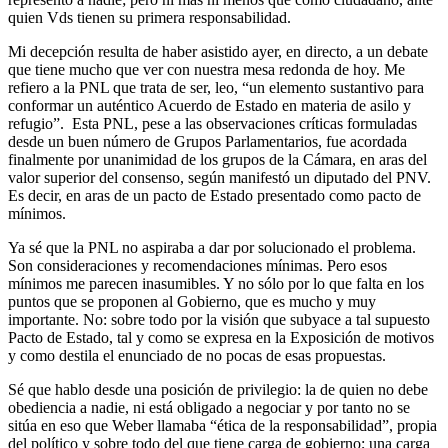
quien Vds tienen su primera responsabilidad.
Mi decepción resulta de haber asistido ayer, en directo, a un debate
que tiene mucho que ver con nuestra mesa redonda de hoy. Me
refiero a la PNL que trata de ser, leo, “un elemento sustantivo para
conformar un auténtico Acuerdo de Estado en materia de asilo y
refugio”. Esta PNL, pese a las observaciones críticas formuladas
desde un buen número de Grupos Parlamentarios, fue acordada
finalmente por unanimidad de los grupos de la Cámara, en aras del
valor superior del consenso, según manifestó un diputado del PNV.
Es decir, en aras de un pacto de Estado presentado como pacto de
mínimos.
Ya sé que la PNL no aspiraba a dar por solucionado el problema.
Son consideraciones y recomendaciones mínimas. Pero esos
mínimos me parecen inasumibles. Y no sólo por lo que falta en los
puntos que se proponen al Gobierno, que es mucho y muy
importante. No: sobre todo por la visión que subyace a tal supuesto
Pacto de Estado, tal y como se expresa en la Exposición de motivos
y como destila el enunciado de no pocas de esas propuestas.
Sé que hablo desde una posición de privilegio: la de quien no debe
obediencia a nadie, ni está obligado a negociar y por tanto no se
sitúa en eso que Weber llamaba “ética de la responsabilidad”, propia
del político y sobre todo del que tiene carga de gobierno; una carga