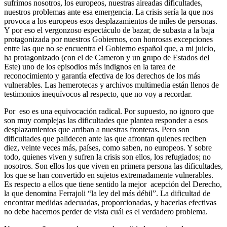
sufrimos nosotros, los europeos, nuestras aireadas dificultades,
nuestros problemas ante esa emergencia. La crisis sería la que nos
provoca a los europeos esos desplazamientos de miles de personas.
Y por eso el vergonzoso espectáculo de bazar, de subasta a la baja
protagonizada por nuestros Gobiernos, con honrosas excepciones
entre las que no se encuentra el Gobierno español que, a mi juicio,
ha protagonizado (con el de Cameron y un grupo de Estados del
Este) uno de los episodios más indignos en la tarea de
reconocimiento y garantía efectiva de los derechos de los más
vulnerables. Las hemerotecas y archivos multimedia están llenos de
testimonios inequívocos al respecto, que no voy a recordar.
Por eso es una equivocación radical. Por supuesto, no ignoro que
son muy complejas las dificultades que plantea responder a esos
desplazamientos que arriban a nuestras fronteras. Pero son
dificultades que palidecen ante las que afrontan quienes reciben
diez, veinte veces más, países, como saben, no europeos. Y sobre
todo, quienes viven y sufren la crisis son ellos, los refugiados; no
nosotros. Son ellos los que viven en primera persona las dificultades,
los que se han convertido en sujetos extremadamente vulnerables.
Es respecto a ellos que tiene sentido la mejor acepción del Derecho,
la que denomina Ferrajoli “la ley del más débil”. La dificultad de
encontrar medidas adecuadas, proporcionadas, y hacerlas efectivas
no debe hacernos perder de vista cuál es el verdadero problema.