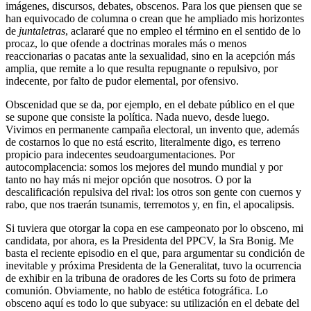
imágenes, discursos, debates, obscenos. Para los que piensen que se
han equivocado de columna o crean que he ampliado mis horizontes
de
juntaletras
, aclararé que no empleo el término en el sentido de lo
procaz, lo que ofende a doctrinas morales más o menos
reaccionarias o pacatas ante la sexualidad, sino en la acepción más
amplia, que remite a lo que resulta repugnante o repulsivo, por
indecente, por falto de pudor elemental, por ofensivo.
Obscenidad que se da, por ejemplo, en el debate público en el que
se supone que consiste la política. Nada nuevo, desde luego.
Vivimos en permanente campaña electoral, un invento que, además
de costarnos lo que no está escrito, literalmente digo, es terreno
propicio para indecentes seudoargumentaciones. Por
autocomplacencia: somos los mejores del mundo mundial y por
tanto no hay más ni mejor opción que nosotros. O por la
descalificación repulsiva del rival: los otros son gente con cuernos y
rabo, que nos traerán tsunamis, terremotos y, en fin, el apocalipsis.
Si tuviera que otorgar la copa en ese campeonato por lo obsceno, mi
candidata, por ahora, es la Presidenta del PPCV, la Sra Bonig. Me
basta el reciente episodio en el que, para argumentar su condición de
inevitable y próxima Presidenta de la Generalitat, tuvo la ocurrencia
de exhibir en la tribuna de oradores de les Corts su foto de primera
comunión. Obviamente, no hablo de estética fotográfica. Lo
obsceno aquí es todo lo que subyace: su utilización en el debate del