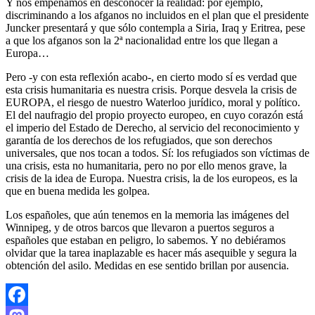
Y nos empeñamos en desconocer la realidad: por ejemplo,
discriminando a los afganos no incluidos en el plan que el presidente
Juncker presentará y que sólo contempla a Siria, Iraq y Eritrea, pese
a que los afganos son la 2ª nacionalidad entre los que llegan a
Europa…
Pero -y con esta reflexión acabo-, en cierto modo sí es verdad que
esta crisis humanitaria es nuestra crisis. Porque desvela la crisis de
EUROPA, el riesgo de nuestro Waterloo jurídico, moral y político.
El del naufragio del propio proyecto europeo, en cuyo corazón está
el imperio del Estado de Derecho, al servicio del reconocimiento y
garantía de los derechos de los refugiados, que son derechos
universales, que nos tocan a todos. Sí: los refugiados son víctimas de
una crisis, esta no humanitaria, pero no por ello menos grave, la
crisis de la idea de Europa. Nuestra crisis, la de los europeos, es la
que en buena medida les golpea.
Los españoles, que aún tenemos en la memoria las imágenes del
Winnipeg, y de otros barcos que llevaron a puertos seguros a
españoles que estaban en peligro, lo sabemos. Y no debiéramos
olvidar que la tarea inaplazable es hacer más asequible y segura la
obtención del asilo. Medidas en ese sentido brillan por ausencia.