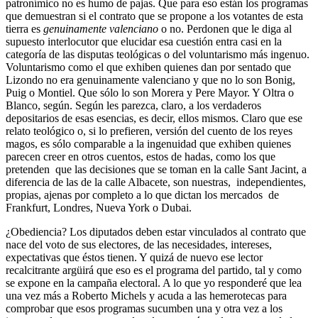
patronímico no es humo de pajas. Que para eso están los programas
que demuestran si el contrato que se propone a los votantes de esta
tierra es
genuinamente valenciano
o no. Perdonen que le diga al
supuesto interlocutor que elucidar esa cuestión entra casi en la
categoría de las disputas teológicas o del voluntarismo más ingenuo.
Voluntarismo como el que exhiben quienes dan por sentado que
Lizondo no era genuinamente valenciano y que no lo son Bonig,
Puig o Montiel. Que sólo lo son Morera y Pere Mayor. Y Oltra o
Blanco, según. Según les parezca, claro, a los verdaderos
depositarios de esas esencias, es decir, ellos mismos. Claro que ese
relato teológico o, si lo prefieren, versión del cuento de los reyes
magos, es sólo comparable a la ingenuidad que exhiben quienes
parecen creer en otros cuentos, estos de hadas, como los que
pretenden que las decisiones que se toman en la calle Sant Jacint, a
diferencia de las de la calle Albacete, son nuestras, independientes,
propias, ajenas por completo a lo que dictan los mercados de
Frankfurt, Londres, Nueva York o Dubai.
¿Obediencia? Los diputados deben estar vinculados al contrato que
nace del voto de sus electores, de las necesidades, intereses,
expectativas que éstos tienen. Y quizá de nuevo ese lector
recalcitrante argüirá que eso es el programa del partido, tal y como
se expone en la campaña electoral. A lo que yo responderé que lea
una vez más a Roberto Michels y acuda a las hemerotecas para
comprobar que esos programas sucumben una y otra vez a los