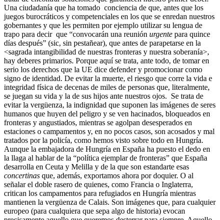
Una ciudadanía que ha tomado conciencia de que, antes que los
juegos burocráticos y competenciales en los que se enredan nuestros
gobernantes y que les permiten por ejemplo utilizar su lengua de
trapo para decir que “convocarán una reunión
urgente
para quince
días después” (sic, sin pestañear), que antes de parapetarse en la
<sagrada intangibilidad de nuestras fronteras y nuestra soberanía>,
hay deberes primarios. Porque aquí se trata, ante todo, de tomar en
serio los derechos que la UE dice defender y promocionar como
signo de identidad. De evitar la muerte, el riesgo que corre la vida e
integridad física de decenas de miles de personas que, literalmente,
se juegan su vida y la de sus hijos ante nuestros ojos. Se trata de
evitar la vergüenza, la indignidad que suponen las imágenes de seres
humanos que huyen del peligro y se ven hacinados, bloqueados en
fronteras y angustiados, mientras se agolpan desesperados en
estaciones o campamentos y, en no pocos casos, son acosados y mal
tratados por la policía, como hemos visto sobre todo en Hungría.
Aunque la embajadora de Hungría en España ha puesto el dedo en
la llaga al hablar de la “política ejemplar de fronteras” que España
desarrolla en Ceuta y Melilla y de la que son estandarte esas
concertinas
que, además, exportamos ahora por doquier. O al
señalar el doble rasero de quienes, como Francia o Inglaterra,
critican los campamentos para refugiados en Hungría mientras
mantienen la vergüenza de Calais. Son imágenes que, para cualquier
europeo (para cualquiera que sepa algo de historia) evocan
precisamente aquello que queremos desterrar para siempre. Aquello