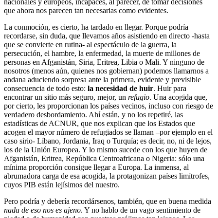
nacionales y europeos, incapaces, al parecer, de tomar decisiones
que ahora nos parecen tan necesarias como evidentes.
La conmoción, es cierto, ha tardado en llegar. Porque podría
recordarse, sin duda, que llevamos años asistiendo en directo -hasta
que se convierte en rutina- al espectáculo de la guerra, la
persecución, el hambre, la enfermedad, la muerte de millones de
personas en Afganistán, Siria, Eritrea, Libia o Mali. Y ninguno de
nosotros (menos aún, quienes nos gobiernan) podemos llamarnos a
andana aduciendo sorpresa ante la primera, evidente y previsible
consecuencia de todo esto:
la necesidad de
huir
. Huir para
encontrar un sitio más seguro, mejor, un
refugio
. Una acogida que,
por cierto, les proporcionan los países vecinos, incluso con riesgo de
verdadero desbordamiento. Ahí están, y no los repetiré, las
estadísticas de ACNUR, que nos explican que los Estados que
acogen el mayor número de refugiados se llaman –por ejemplo en el
caso sirio- Líbano, Jordania, Iraq o Turquía; es decir, no, ni de lejos,
los de la Unión Europea. Y lo mismo sucede con los que huyen de
Afganistán, Eritrea, República Centroafricana o Nigeria: sólo una
mínima proporción consigue llegar a Europa. La inmensa, al
abrumadora carga de esa acogida, la protagonizan países limítrofes,
cuyos PIB están lejísimos del nuestro.
Pero podría y debería recordársenos, también, que en buena medida
nada de eso nos es ajeno
. Y no hablo de un vago sentimiento de