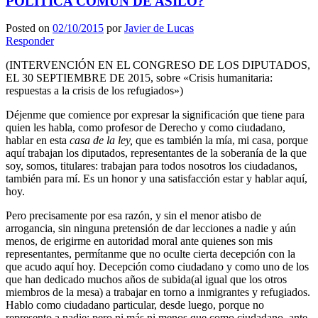
POLITICA COMUN DE ASILO?
Posted on
02/10/2015
por
Javier de Lucas
Responder
(INTERVENCIÓN EN EL CONGRESO DE LOS DIPUTADOS,
EL 30 SEPTIEMBRE DE 2015, sobre «Crisis humanitaria:
respuestas a la crisis de los refugiados»)
Déjenme que comience por expresar la significación que tiene para
quien les habla, como profesor de Derecho y como ciudadano,
hablar en esta
casa de la ley,
que es también la mía, mi casa, porque
aquí trabajan los diputados, representantes de la soberanía de la que
soy, somos, titulares: trabajan para todos nosotros los ciudadanos,
también para mí. Es un honor y una satisfacción estar y hablar aquí,
hoy.
Pero precisamente por esa razón, y sin el menor atisbo de
arrogancia, sin ninguna pretensión de dar lecciones a nadie y aún
menos, de erigirme en autoridad moral ante quienes son mis
representantes, permítanme que no oculte cierta decepción con la
que acudo aquí hoy. Decepción como ciudadano y como uno de los
que han dedicado muchos años de subida(al igual que los otros
miembros de la mesa) a trabajar en torno a inmigrantes y refugiados.
Hablo como ciudadano particular, desde luego, porque no
represento a nadie; pero ni más ni menos que como ciudadano, ante