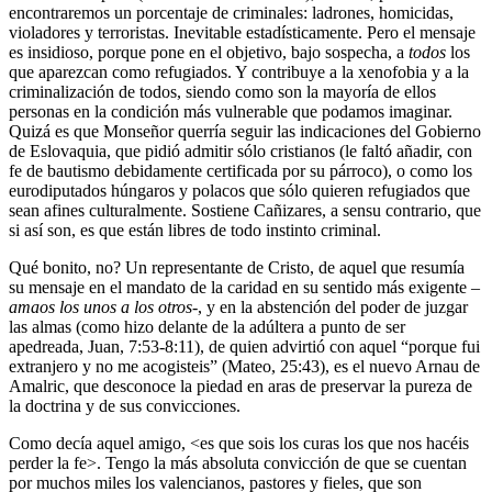
encontraremos un porcentaje de criminales: ladrones, homicidas,
violadores y terroristas. Inevitable estadísticamente. Pero el mensaje
es insidioso, porque pone en el objetivo, bajo sospecha, a
todos
los
que aparezcan como refugiados. Y contribuye a la xenofobia y a la
criminalización de todos, siendo como son la mayoría de ellos
personas en la condición más vulnerable que podamos imaginar.
Quizá es que Monseñor querría seguir las indicaciones del Gobierno
de Eslovaquia, que pidió admitir sólo cristianos (le faltó añadir, con
fe de bautismo debidamente certificada por su párroco), o como los
eurodiputados húngaros y polacos que sólo quieren refugiados que
sean afines culturalmente. Sostiene Cañizares, a sensu contrario, que
si así son, es que están libres de todo instinto criminal.
Qué bonito, no? Un representante de Cristo, de aquel que resumía
su mensaje en el mandato de la caridad en su sentido más exigente –
amaos los unos a los otros
-, y en la abstención del poder de juzgar
las almas (como hizo delante de la adúltera a punto de ser
apedreada, Juan, 7:53-8:11), de quien advirtió con aquel “porque fui
extranjero y no me acogisteis” (Mateo, 25:43), es el nuevo Arnau de
Amalric, que desconoce la piedad en aras de preservar la pureza de
la doctrina y de sus convicciones.
Como decía aquel amigo, <es que sois los curas los que nos hacéis
perder la fe>. Tengo la más absoluta convicción de que se cuentan
por muchos miles los valencianos, pastores y fieles, que son