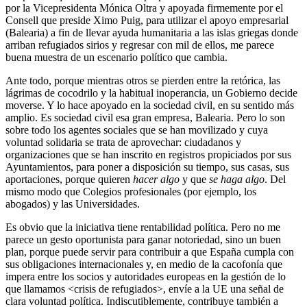
por la Vicepresidenta Mónica Oltra y apoyada firmemente por el
Consell que preside Ximo Puig, para utilizar el apoyo empresarial
(Balearia) a fin de llevar ayuda humanitaria a las islas griegas donde
arriban refugiados sirios y regresar con mil de ellos, me parece
buena muestra de un escenario político que cambia.
Ante todo, porque mientras otros se pierden entre la retórica, las
lágrimas de cocodrilo y la habitual inoperancia, un Gobierno decide
moverse. Y lo hace apoyado en la sociedad civil, en su sentido más
amplio. Es sociedad civil esa gran empresa, Balearia. Pero lo son
sobre todo los agentes sociales que se han movilizado y cuya
voluntad solidaria se trata de aprovechar: ciudadanos y
organizaciones que se han inscrito en registros propiciados por sus
Ayuntamientos, para poner a disposición su tiempo, sus casas, sus
aportaciones, porque quieren
hacer algo
y que
se haga algo
. Del
mismo modo que Colegios profesionales (por ejemplo, los
abogados) y las Universidades.
Es obvio que la iniciativa tiene rentabilidad política. Pero no me
parece un gesto oportunista para ganar notoriedad, sino un buen
plan, porque puede servir para contribuir a que España cumpla con
sus obligaciones internacionales y, en medio de la cacofonía que
impera entre los socios y autoridades europeas en la gestión de lo
que llamamos <crisis de refugiados>, envíe a la UE una señal de
clara voluntad política. Indiscutiblemente, contribuye también a