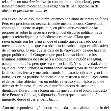
relación con una
dominatrix
(o con un dominador, claro), pero
también parece evocar aquella exigencia de San Ignacio, la de
obedecer
perinde ac cadaver
.
No es eso, no es eso, me dirán: estamos hablando de lemas políticos.
Pero esa precisión no necesariamente mejora la cosa. Convendrán
conmigo que tiene su aquel que, en plena efervescencia de las
propuestas sobre la necesaria revisión del discurso político, haya
quienes reivindiquen la <obediencia estricta>. Claro que
seguramente son los piensan que el asunto queda salvado por la
novedad que supone que esa obediencia estricta tenga el calificativo
de
valenciana
. O sea, que se trata de la <novedad> de que haya un
grupo político en el Congreso que proclame su ideario en los
términos gentilicios de este país o comunidad o región (da igual,
naranjito o
maulet
, pero que sea valenciano!). Y esa novedad, como
agua del Jordán, tendría la virtud salvífica/milagrosa de transformar
la detestable, férrea y mecánica sumisión -característica exigencia de
todos los viejos partidos políticos que se resisten a maquillajes como
el de las listas abiertas-, en un noble, valeroso y aun épico acto de
defensa de la terra
. Sí, ese es el mirífico efecto de sustituir a
diputados–florero, mera longa manus que aprieta el botón impuesto
dese Ferraz o Génova, y diputados-florero que pulsan el botón
impuesto desde el carrer Sant Jacint
Aún me responderá algún lector –si queda a estas alturas- que lo del