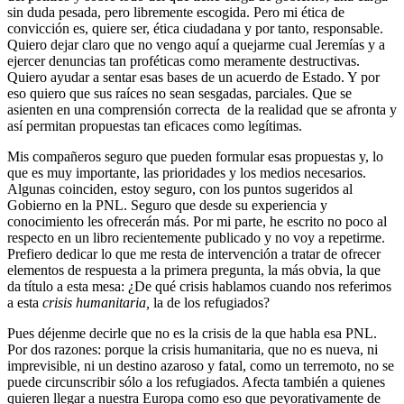
sin duda pesada, pero libremente escogida. Pero mi ética de
convicción es, quiere ser, ética ciudadana y por tanto, responsable.
Quiero dejar claro que no vengo aquí a quejarme cual Jeremías y a
ejercer denuncias tan proféticas como meramente destructivas.
Quiero ayudar a sentar esas bases de un acuerdo de Estado. Y por
eso quiero que sus raíces no sean sesgadas, parciales. Que se
asienten en una comprensión correcta de la realidad que se afronta y
así permitan propuestas tan eficaces como legítimas.
Mis compañeros seguro que pueden formular esas propuestas y, lo
que es muy importante, las prioridades y los medios necesarios.
Algunas coinciden, estoy seguro, con los puntos sugeridos al
Gobierno en la PNL. Seguro que desde su experiencia y
conocimiento les ofrecerán más. Por mi parte, he escrito no poco al
respecto en un libro recientemente publicado y no voy a repetirme.
Prefiero dedicar lo que me resta de intervención a tratar de ofrecer
elementos de respuesta a la primera pregunta, la más obvia, la que
da título a esta mesa: ¿De qué crisis hablamos cuando nos referimos
a esta
crisis humanitaria,
la de los refugiados?
Pues déjenme decirle que no es la crisis de la que habla esa PNL.
Por dos razones: porque la crisis humanitaria, que no es nueva, ni
imprevisible, ni un destino azaroso y fatal, como un terremoto, no se
puede circunscribir sólo a los refugiados. Afecta también a quienes
quieren llegar a nuestra Europa como eso que peyorativamente de