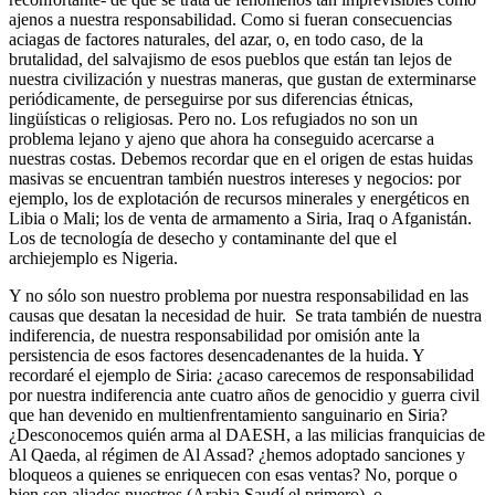
ajenos a nuestra responsabilidad. Como si fueran consecuencias
aciagas de factores naturales, del azar, o, en todo caso, de la
brutalidad, del salvajismo de esos pueblos que están tan lejos de
nuestra civilización y nuestras maneras, que gustan de exterminarse
periódicamente, de perseguirse por sus diferencias étnicas,
lingüísticas o religiosas. Pero no. Los refugiados no son un
problema lejano y ajeno que ahora ha conseguido acercarse a
nuestras costas. Debemos recordar que en el origen de estas huidas
masivas se encuentran también nuestros intereses y negocios: por
ejemplo, los de explotación de recursos minerales y energéticos en
Libia o Mali; los de venta de armamento a Siria, Iraq o Afganistán.
Los de tecnología de desecho y contaminante del que el
archiejemplo es Nigeria.
Y no sólo son nuestro problema por nuestra responsabilidad en las
causas que desatan la necesidad de huir. Se trata también de nuestra
indiferencia, de nuestra responsabilidad por omisión ante la
persistencia de esos factores desencadenantes de la huida. Y
recordaré el ejemplo de Siria: ¿acaso carecemos de responsabilidad
por nuestra indiferencia ante cuatro años de genocidio y guerra civil
que han devenido en multienfrentamiento sanguinario en Siria?
¿Desconocemos quién arma al DAESH, a las milicias franquicias de
Al Qaeda, al régimen de Al Assad? ¿hemos adoptado sanciones y
bloqueos a quienes se enriquecen con esas ventas? No, porque o
bien son aliados nuestros (Arabia Saudí el primero), o