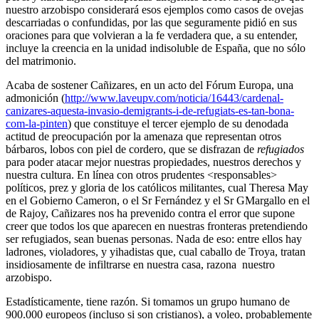
nuestro arzobispo considerará esos ejemplos como casos de ovejas
descarriadas o confundidas, por las que seguramente pidió en sus
oraciones para que volvieran a la fe verdadera que, a su entender,
incluye la creencia en la unidad indisoluble de España, que no sólo
del matrimonio.
Acaba de sostener Cañizares, en un acto del Fórum Europa, una
admonición (
http://www.laveupv.com/noticia/16443/cardenal-
canizares-aquesta-invasio-demigrants-i-de-refugiats-es-tan-bona-
com-la-pinten
) que constituye el tercer ejemplo de su denodada
actitud de preocupación por la amenaza que representan otros
bárbaros, lobos con piel de cordero, que se disfrazan de
refugiados
para poder atacar mejor nuestras propiedades, nuestros derechos y
nuestra cultura. En línea con otros prudentes <responsables>
políticos, prez y gloria de los católicos militantes, cual Theresa May
en el Gobierno Cameron, o el Sr Fernández y el Sr GMargallo en el
de Rajoy, Cañizares nos ha prevenido contra el error que supone
creer que todos los que aparecen en nuestras fronteras pretendiendo
ser refugiados, sean buenas personas. Nada de eso: entre ellos hay
ladrones, violadores, y yihadistas que, cual caballo de Troya, tratan
insidiosamente de infiltrarse en nuestra casa, razona nuestro
arzobispo.
Estadísticamente, tiene razón. Si tomamos un grupo humano de
900.000 europeos (incluso si son cristianos), a voleo, probablemente