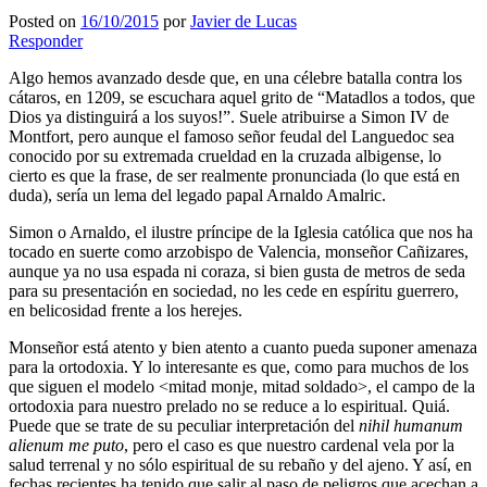
Posted on
16/10/2015
por
Javier de Lucas
Responder
Algo hemos avanzado desde que, en una célebre batalla contra los
cátaros, en 1209, se escuchara aquel grito de “Matadlos a todos, que
Dios ya distinguirá a los suyos!”. Suele atribuirse a Simon IV de
Montfort, pero aunque el famoso señor feudal del Languedoc sea
conocido por su extremada crueldad en la cruzada albigense, lo
cierto es que la frase, de ser realmente pronunciada (lo que está en
duda), sería un lema del legado papal Arnaldo Amalric.
Simon o Arnaldo, el ilustre príncipe de la Iglesia católica que nos ha
tocado en suerte como arzobispo de Valencia, monseñor Cañizares,
aunque ya no usa espada ni coraza, si bien gusta de metros de seda
para su presentación en sociedad, no les cede en espíritu guerrero,
en belicosidad frente a los herejes.
Monseñor está atento y bien atento a cuanto pueda suponer amenaza
para la ortodoxia. Y lo interesante es que, como para muchos de los
que siguen el modelo <mitad monje, mitad soldado>, el campo de la
ortodoxia para nuestro prelado no se reduce a lo espiritual. Quiá.
Puede que se trate de su peculiar interpretación del
nihil humanum
alienum me puto
, pero el caso es que nuestro cardenal vela por la
salud terrenal y no sólo espiritual de su rebaño y del ajeno. Y así, en
fechas recientes ha tenido que salir al paso de peligros que acechan a