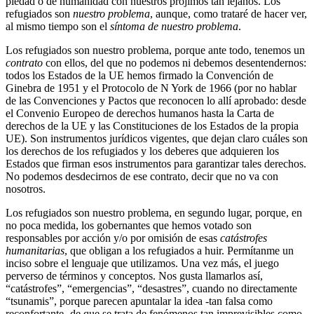
piedad o de humanidad con nuestros prójimos tan lejanos. Los
refugiados son
nuestro problema
, aunque, como trataré de hacer ver,
al mismo tiempo son el
síntoma de nuestro problema
.
Los refugiados son nuestro problema, porque ante todo, tenemos un
contrato
con ellos, del que no podemos ni debemos desentendernos:
todos los Estados de la UE hemos firmado la Convención de
Ginebra de 1951 y el Protocolo de N York de 1966 (por no hablar
de las Convenciones y Pactos que reconocen lo allí aprobado: desde
el Convenio Europeo de derechos humanos hasta la Carta de
derechos de la UE y las Constituciones de los Estados de la propia
UE). Son instrumentos jurídicos vigentes, que dejan claro cuáles son
los derechos de los refugiados y los deberes que adquieren los
Estados que firman esos instrumentos para garantizar tales derechos.
No podemos desdecirnos de ese contrato, decir que no va con
nosotros.
Los refugiados son nuestro problema, en segundo lugar, porque, en
no poca medida, los gobernantes que hemos votado son
responsables por acción y/o por omisión de esas
catástrofes
humanitarias
, que obligan a los refugiados a huir. Permítanme un
inciso sobre el lenguaje que utilizamos. Una vez más, el juego
perverso de términos y conceptos. Nos gusta llamarlos así,
“catástrofes”, “emergencias”, “desastres”, cuando no directamente
“tsunamis”, porque parecen apuntalar la idea -tan falsa como
reconfortante- de que se trata de fenómenos tan imprevisibles como