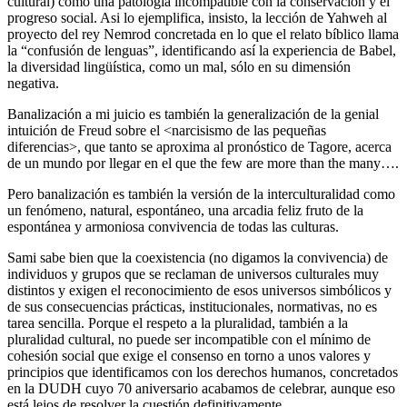
cultural) como una patología incompatible con la conservación y el
progreso social. Asi lo ejemplifica, insisto, la lección de Yahweh al
proyecto del rey Nemrod concretada en lo que el relato bíblico llama
la “confusión de lenguas”, identificando así la experiencia de Babel,
la diversidad lingüística, como un mal, sólo en su dimensión
negativa.
Banalización a mi juicio es también la generalización de la genial
intuición de Freud sobre el <narcisismo de las pequeñas
diferencias>, que tanto se aproxima al pronóstico de Tagore, acerca
de un mundo por llegar en el que the few are more than the many….
Pero banalización es también la versión de la interculturalidad como
un fenómeno, natural, espontáneo, una arcadia feliz fruto de la
espontánea y armoniosa convivencia de todas las culturas.
Sami sabe bien que la coexistencia (no digamos la convivencia) de
individuos y grupos que se reclaman de universos culturales muy
distintos y exigen el reconocimiento de esos universos simbólicos y
de sus consecuencias prácticas, institucionales, normativas, no es
tarea sencilla. Porque el respeto a la pluralidad, también a la
pluralidad cultural, no puede ser incompatible con el mínimo de
cohesión social que exige el consenso en torno a unos valores y
principios que identificamos con los derechos humanos, concretados
en la DUDH cuyo 70 aniversario acabamos de celebrar, aunque eso
está lejos de resolver la cuestión definitivamente.