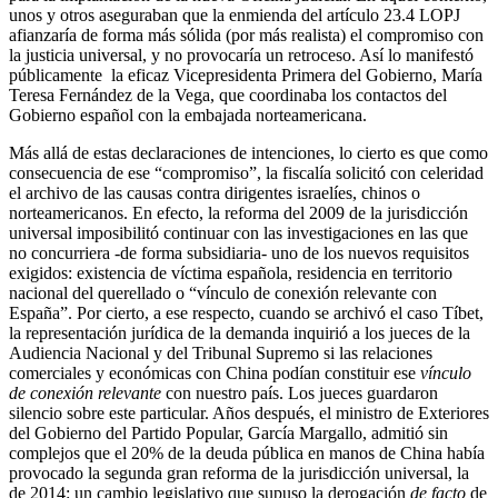
unos y otros aseguraban que la enmienda del artículo 23.4 LOPJ
afianzaría de forma más sólida (por más realista) el compromiso con
la justicia universal, y no provocaría un retroceso. Así lo manifestó
públicamente la eficaz Vicepresidenta Primera del Gobierno, María
Teresa Fernández de la Vega, que coordinaba los contactos del
Gobierno español con la embajada norteamericana.
Más allá de estas declaraciones de intenciones, lo cierto es que como
consecuencia de ese “compromiso”, la fiscalía solicitó con celeridad
el archivo de las causas contra dirigentes israelíes, chinos o
norteamericanos. En efecto, la reforma del 2009 de la jurisdicción
universal imposibilitó continuar con las investigaciones en las que
no concurriera -de forma subsidiaria- uno de los nuevos requisitos
exigidos: existencia de víctima española, residencia en territorio
nacional del querellado o “vínculo de conexión relevante con
España”. Por cierto, a ese respecto, cuando se archivó el caso Tíbet,
la representación jurídica de la demanda inquirió a los jueces de la
Audiencia Nacional y del Tribunal Supremo si las relaciones
comerciales y económicas con China podían constituir ese
vínculo
de conexión relevante
con nuestro país. Los jueces guardaron
silencio sobre este particular. Años después, el ministro de Exteriores
del Gobierno del Partido Popular, García Margallo, admitió sin
complejos que el 20% de la deuda pública en manos de China había
provocado la segunda gran reforma de la jurisdicción universal, la
de 2014: un cambio legislativo que supuso la derogación
de facto
de