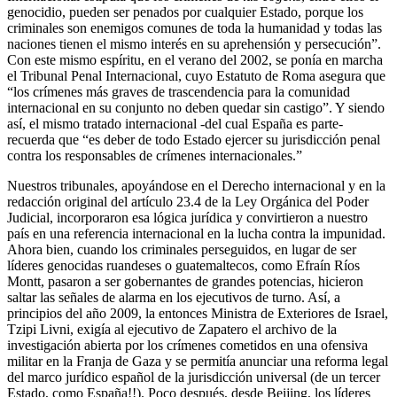
genocidio, pueden ser penados por cualquier Estado, porque los
criminales son enemigos comunes de toda la humanidad y todas las
naciones tienen el mismo interés en su aprehensión y persecución”.
Con este mismo espíritu, en el verano del 2002, se ponía en marcha
el Tribunal Penal Internacional, cuyo Estatuto de Roma asegura que
“los crímenes más graves de trascendencia para la comunidad
internacional en su conjunto no deben quedar sin castigo”. Y siendo
así, el mismo tratado internacional -del cual España es parte-
recuerda que “es deber de todo Estado ejercer su jurisdicción penal
contra los responsables de crímenes internacionales.”
Nuestros tribunales, apoyándose en el Derecho internacional y en la
redacción original del artículo 23.4 de la Ley Orgánica del Poder
Judicial, incorporaron esa lógica jurídica y convirtieron a nuestro
país en una referencia internacional en la lucha contra la impunidad.
Ahora bien, cuando los criminales perseguidos, en lugar de ser
líderes genocidas ruandeses o guatemaltecos, como Efraín Ríos
Montt, pasaron a ser gobernantes de grandes potencias, hicieron
saltar las señales de alarma en los ejecutivos de turno. Así, a
principios del año 2009, la entonces Ministra de Exteriores de Israel,
Tzipi Livni, exigía al ejecutivo de Zapatero el archivo de la
investigación abierta por los crímenes cometidos en una ofensiva
militar en la Franja de Gaza y se permitía anunciar una reforma legal
del marco jurídico español de la jurisdicción universal (de un tercer
Estado, como España!!). Poco después, desde Beijing, los líderes