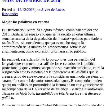
14 DE DICIEMBRE DE 2018
Posted on
15/12/2018
por
Javier de Lucas
Responder
Mojar las palabras en veneno
El Diccionario Oxford ha elegido “tóxico” como palabra del año
2018. Bastaría un repaso a lo que se ha escrito en estas últimas
semanas acerca de la degradación del <teatro> político para darle la
razón. Y eso si concedemos, que ya es mucho tragar, la
entronización de la dimensión <espectáculo> sobre la de
argumentación, como expresión prioritaria en lo público.
En realidad, esa
extensión de la ponzoña
es una perversión del
lenguaje que va mucho más allá de los escenarios de la política
profesional y que venimos aceptando sin reacción suficiente, entre la
resignación ante lo inevitable y la indiferencia de las élites que se
creen a salvo de esos excesos y la consideran una moda pasajera, un
sarampión como el de tantos otros adanismos. Recomiendo a quien
quiera un análisis en profundidad la lectura de un ensayo reciente de
mi compañera de la Universidad de Valencia, Beatriz Gallardo-Paúl,
Tiempos de hipérbole. Inestabilidad e interferencias en el discurso
político
.
Como explicaba el mismo
Oxford Dictionary
en la justificación de la