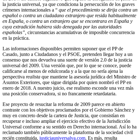
la justicia universal, ya que condiciona la persecución de los graves
crímenes internacionales a “
que el procedimiento se dirija contra un
español o contra un ciudadano extranjero que resida habitualmente
en España, o contra un extranjero que se encontrara en España y
cuya extradición hubiera sido denegada por las autoridades
españolas”,
circunstancias acumulativas de imposible concurrencia
en la práctica.
Las informaciones disponibles permiten suponer que el PP de
Casado, junto a Ciudadanos y el PSOE, pretenden llegar hoy a un
consenso que nos devuelva una suerte de versión 2.0 de la justicia
universal del 2009. Una versión que, por lo que se conoce, puede
calificarse al menos de edulcorada y a la que no sería ajena la
perspectiva
realista
que mantiene la asesoría jurídica del Ministro de
Asuntos Exteriores, que sigue dirigida por quien nombró el PP en
enero de 2018. A nuestro juicio, ese realismo esconde una vez más
una posición conservadora, si no francamente retardataria.
Ese proyecto de resucitar la reforma de 2009 parece en abierto
contraste con los objetivos proclamados por el Gobierno Sánchez y
muy en concreto desde la cartera de Justicia, que consistían en
recuperar e incluso ampliar el ejercicio efectivo de la Jurisdicción
Universal conforme a su sentido en Derecho internacional. Así lo ha
reclamado también públicamente la plataforma de la sociedad civil
recién constituida,
justiciauniversalya.com
. Es más, resulta