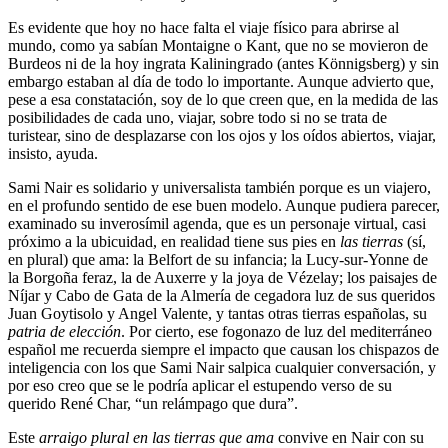
Es evidente que hoy no hace falta el viaje físico para abrirse al
mundo, como ya sabían Montaigne o Kant, que no se movieron de
Burdeos ni de la hoy ingrata Kaliningrado (antes Könnigsberg) y sin
embargo estaban al día de todo lo importante. Aunque advierto que,
pese a esa constatación, soy de lo que creen que, en la medida de las
posibilidades de cada uno, viajar, sobre todo si no se trata de
turistear, sino de desplazarse con los ojos y los oídos abiertos, viajar,
insisto, ayuda.
Sami Nair es solidario y universalista también porque es un viajero,
en el profundo sentido de ese buen modelo. Aunque pudiera parecer,
examinado su inverosímil agenda, que es un personaje virtual, casi
próximo a la ubicuidad, en realidad tiene sus pies en
las tierras
(sí,
en plural) que ama: la Belfort de su infancia; la Lucy-sur-Yonne de
la Borgoña feraz, la de Auxerre y la joya de Vézelay; los paisajes de
Níjar y Cabo de Gata de la Almería de cegadora luz de sus queridos
Juan Goytisolo y Angel Valente, y tantas otras tierras españolas, su
patria de elección
. Por cierto, ese fogonazo de luz del mediterráneo
español me recuerda siempre el impacto que causan los chispazos de
inteligencia con los que Sami Nair salpica cualquier conversación, y
por eso creo que se le podría aplicar el estupendo verso de su
querido René Char, “un relámpago que dura”.
Este
arraigo plural en las tierras que ama
convive en Nair con su