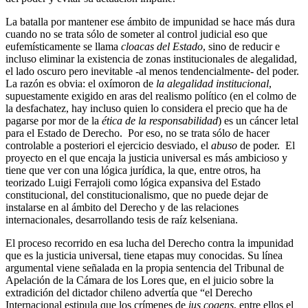
La batalla por mantener ese ámbito de impunidad se hace más dura
cuando no se trata sólo de someter al control judicial eso que
eufemísticamente se llama
cloacas del Estado
, sino de reducir e
incluso eliminar la existencia de zonas institucionales de alegalidad,
el lado oscuro pero inevitable -al menos tendencialmente- del poder.
La razón es obvia: el oxímoron de
la alegalidad institucional
,
supuestamente exigido en aras del realismo político (en el colmo de
la desfachatez, hay incluso quien lo considera el precio que ha de
pagarse por mor de la
ética de la responsabilidad
) es un cáncer letal
para el Estado de Derecho. Por eso, no se trata sólo de hacer
controlable a posteriori el ejercicio desviado, el
abuso
de poder. El
proyecto en el que encaja la justicia universal es más ambicioso y
tiene que ver con una lógica jurídica, la que, entre otros, ha
teorizado Luigi Ferrajoli como lógica expansiva del Estado
constitucional, del constitucionalismo, que no puede dejar de
instalarse en al ámbito del Derecho y de las relaciones
internacionales, desarrollando tesis de raíz kelseniana.
El proceso recorrido en esa lucha del Derecho contra la impunidad
que es la justicia universal, tiene etapas muy conocidas. Su línea
argumental viene señalada en la propia sentencia del Tribunal de
Apelación de la Cámara de los Lores que, en el juicio sobre la
extradición del dictador chileno advertía que “el Derecho
Internacional estipula que los crímenes de
ius cogens
, entre ellos el