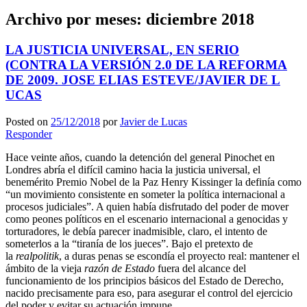
Archivo por meses:
diciembre 2018
LA JUSTICIA UNIVERSAL, EN SERIO
(CONTRA LA VERSIÓN 2.0 DE LA REFORMA
DE 2009. JOSE ELIAS ESTEVE/JAVIER DE L
UCAS
Posted on
25/12/2018
por
Javier de Lucas
Responder
Hace veinte años, cuando la detención del general Pinochet en
Londres abría el difícil camino hacia la justicia universal, el
benemérito Premio Nobel de la Paz Henry Kissinger la definía como
“un movimiento consistente en someter la política internacional a
procesos judiciales”. A quien había disfrutado del poder de mover
como peones políticos en el escenario internacional a genocidas y
torturadores, le debía parecer inadmisible, claro, el intento de
someterlos a la “tiranía de los jueces”. Bajo el pretexto de
la
realpolitik
, a duras penas se escondía el proyecto real: mantener el
ámbito de la vieja
razón de Estado
fuera del alcance del
funcionamiento de los principios básicos del Estado de Derecho,
nacido precisamente para eso, para asegurar el control del ejercicio
del poder y evitar su actuación impune.