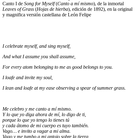
Canto I de
Song for Myself
(
Canto a mí mismo
), de la inmortal
Leaves of Grass
(
Hojas de hierba
), edición de 1892), en la original
y magnifica versión castellana de León Felipe
I celebrate myself, and sing myself,
And what I assume you shall assume,
For every atom belonging to me as good belongs to you.
I loafe and invite my soul,
I lean and loafe at my ease observing a spear of summer grass.
Me celebro y me canto a mí mismo.
Y lo que yo diga ahora de mí, lo digo de ti,
porque lo que yo tengo lo tienes tú
y cada átomo de mi cuerpo es tuyo también.
Vago… e invito a vagar a mi alma.
Vago y me tumbo a mi antojo sobre la tierra