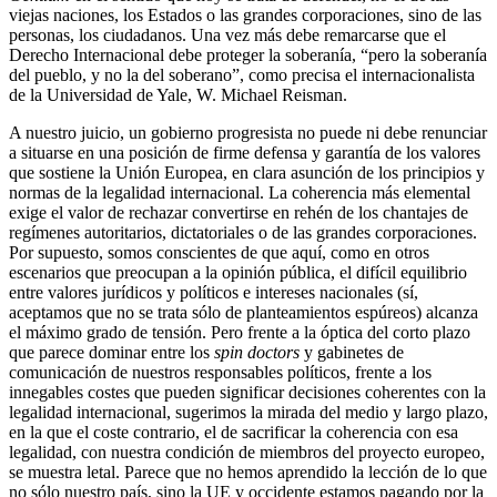
viejas naciones, los Estados o las grandes corporaciones, sino de las
personas, los ciudadanos. Una vez más debe remarcarse que el
Derecho Internacional debe proteger la soberanía, “pero la soberanía
del pueblo, y no la del soberano”, como precisa el internacionalista
de la Universidad de Yale, W. Michael Reisman.
A nuestro juicio, un gobierno progresista no puede ni debe renunciar
a situarse en una posición de firme defensa y garantía de los valores
que sostiene la Unión Europea, en clara asunción de los principios y
normas de la legalidad internacional. La coherencia más elemental
exige el valor de rechazar convertirse en rehén de los chantajes de
regímenes autoritarios, dictatoriales o de las grandes corporaciones.
Por supuesto, somos conscientes de que aquí, como en otros
escenarios que preocupan a la opinión pública, el difícil equilibrio
entre valores jurídicos y políticos e intereses nacionales (sí,
aceptamos que no se trata sólo de planteamientos espúreos) alcanza
el máximo grado de tensión. Pero frente a la óptica del corto plazo
que parece dominar entre los
spin doctors
y gabinetes de
comunicación de nuestros responsables políticos, frente a los
innegables costes que pueden significar decisiones coherentes con la
legalidad internacional, sugerimos la mirada del medio y largo plazo,
en la que el coste contrario, el de sacrificar la coherencia con esa
legalidad, con nuestra condición de miembros del proyecto europeo,
se muestra letal. Parece que no hemos aprendido la lección de lo que
no sólo nuestro país, sino la UE y occidente estamos pagando por la