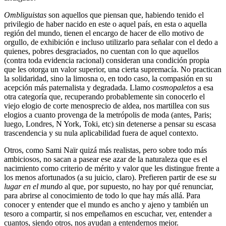
Ombliguistas
son aquellos que piensan que, habiendo tenido el
privilegio de haber nacido en este o aquel país, en esta o aquella
región del mundo, tienen el encargo de hacer de ello motivo de
orgullo, de exhibición e incluso utilizarlo para señalar con el dedo a
quienes, pobres desgraciados, no cuentan con lo que aquellos
(contra toda evidencia racional) consideran una condición propia
que les otorga un valor superior, una cierta supremacía. No practican
la solidaridad, sino la limosna o, en todo caso, la compasión en su
acepción más paternalista y degradada. Llamo
cosmopaletos
a esa
otra categoría que, recuperando probablemente sin conocerlo el
viejo elogio de corte menosprecio de aldea, nos martillea con sus
elogios a cuanto provenga de la metrópolis de moda (antes, Paris;
luego, Londres, N York, Toki, etc) sin detenerse a pensar su escasa
trascendencia y su nula aplicabilidad fuera de aquel contexto.
Otros, como Sami Naïr quizá más realistas, pero sobre todo más
ambiciosos, no sacan a pasear ese azar de la naturaleza que es el
nacimiento como criterio de mérito y valor que les distingue frente a
los menos afortunados (a su juicio, claro). Prefieren partir de ese
su
lugar en el mundo
al que, por supuesto, no hay por qué renunciar,
para abrirse al conocimiento de todo lo que hay más allá. Para
conocer y entender que el mundo es ancho y ajeno y también un
tesoro a compartir, si nos empeñamos en escuchar, ver, entender a
cuantos, siendo otros, nos ayudan a entendernos mejor.