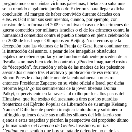
preguntamos con cuántas víctimas palestinas, tibetanas o saharauis
se ha reunido el gabinete jurídico de Exteriores para llegar a dicha
conclusión. Al margen de haber convivido durante décadas con
ellas, es fácil intuir sus sentimientos, cuando, por ejemplo, con
ocasión de la reforma del 2009 se archiva el caso de los crímenes de
guerra cometidos por militares israelíes o el de los crímenes contra la
humanidad cometidos contra el pueblo tibetano en plena celebración
en 2008 de los Juegos Olímpicos en Beijing. No creemos que la
decepción para las víctimas de la Franja de Gaza fuera continuar con
la instrucción del asunto, a pesar de los innegables obstáculos
legales que deben soportar y que fundamentalmente proceden de la
fiscalía, sino más bien todo lo contrario. ¿Pueden imaginar el rostro
de “decepción”, frustración y rabia de las madres de los palestinos
asesinados cuando tras el archivo y publicación de esa reforma,
Simon Peres le daba públicamente la enhorabuena a nuestro
entonces Presidente Zapatero en su visita oficial a Israel por dicha
reforma legal? ¿o los sentimientos de la joven tibetana Dolma
Palkyi, superviviente en la travesía al exilio por los altos pasos del
Himalaya, que fue testigo del asesinato a tiros por los guardias
fronterizos del Ejército Popular de Liberación de su amiga Kelsang
Namtso? Difícilmente pueden imaginar tanto dolor y sufrimiento
infringido quienes desde sus mullidos sillones del Ministerio son
ajenos a estas tragedias y pierden la perspectiva del propósito último
y humanizador del
Derecho de Gentes
. Insistimos, un
Ius
Gentium
en el sentido que hoy se trata de defender, no el de las