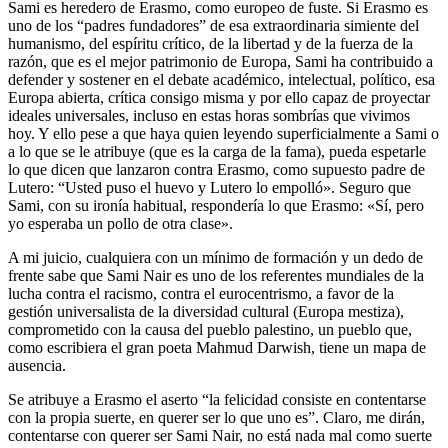
Sami es heredero de Erasmo, como europeo de fuste. Si Erasmo es
uno de los “padres fundadores” de esa extraordinaria simiente del
humanismo, del espíritu crítico, de la libertad y de la fuerza de la
razón, que es el mejor patrimonio de Europa, Sami ha contribuido a
defender y sostener en el debate académico, intelectual, político, esa
Europa abierta, crítica consigo misma y por ello capaz de proyectar
ideales universales, incluso en estas horas sombrías que vivimos
hoy. Y ello pese a que haya quien leyendo superficialmente a Sami o
a lo que se le atribuye (que es la carga de la fama), pueda espetarle
lo que dicen que lanzaron contra Erasmo, como supuesto padre de
Lutero: “Usted puso el huevo y Lutero lo empolló». Seguro que
Sami, con su ironía habitual, respondería lo que Erasmo: «Sí, pero
yo esperaba un pollo de otra clase».
A mi juicio, cualquiera con un mínimo de formación y un dedo de
frente sabe que Sami Nair es uno de los referentes mundiales de la
lucha contra el racismo, contra el eurocentrismo, a favor de la
gestión universalista de la diversidad cultural (Europa mestiza),
comprometido con la causa del pueblo palestino, un pueblo que,
como escribiera el gran poeta Mahmud Darwish, tiene un mapa de
ausencia.
Se atribuye a Erasmo el aserto “la felicidad consiste en contentarse
con la propia suerte, en querer ser lo que uno es”. Claro, me dirán,
contentarse con querer ser Sami Nair, no está nada mal como suerte