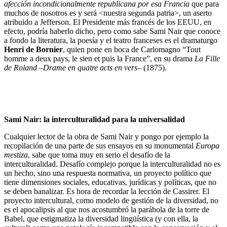
afección incondicionalmente republicana por esa Francia
que para
muchos de nosotros es y será <nuestra segunda patria>, un aserto
atribuido a Jefferson. El Presidente más francés de los EEUU, en
efecto, podría haberlo dicho, pero como sabe Sami Nair que conoce
a fondo la literatura, la poesía y el teatro franceses es el dramaturgo
Henri de Bornier
, quien pone en boca de Carlomagno “Tout
homme a deux pays, le sien et puis la France”, en su drama
La Fille
de Roland
–
Drame en quatre acts en vers
– (1875).
Sami Nair: la interculturalidad para la universalidad
Cualquier lector de la obra de Sami Nair y pongo por ejemplo la
recopilación de una parte de sus ensayos en su monumental
Europa
mestiza
, sabe que toma muy en serio el desafío de la
interculturalidad. Desafío complejo porque la interculturalidad no es
un hecho, sino una respuesta normativa, un proyecto político que
tiene dimensiones sociales, educativas, jurídicas y políticas, que no
se deben banalizar. Es hora de recordar la lección de Cassirer. El
proyecto intercultural, como modelo de gestión de la diversidad, no
es el apocalipsis al que nos acostumbró la parábola de la torre de
Babel, que estigmatiza la diversidad lingüística (y con ella, la