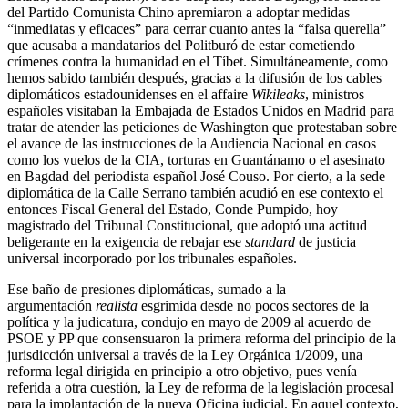
del Partido Comunista Chino apremiaron a adoptar medidas
“inmediatas y eficaces” para cerrar cuanto antes la “falsa querella”
que acusaba a mandatarios del Politburó de estar cometiendo
crímenes contra la humanidad en el Tíbet. Simultáneamente, como
hemos sabido también después, gracias a la difusión de los cables
diplomáticos estadounidenses en el affaire
Wikileaks
, ministros
españoles visitaban la Embajada de Estados Unidos en Madrid para
tratar de atender las peticiones de Washington que protestaban sobre
el avance de las instrucciones de la Audiencia Nacional en casos
como los vuelos de la CIA, torturas en Guantánamo o el asesinato
en Bagdad del periodista español José Couso. Por cierto, a la sede
diplomática de la Calle Serrano también acudió en ese contexto el
entonces Fiscal General del Estado, Conde Pumpido, hoy
magistrado del Tribunal Constitucional, que adoptó una actitud
beligerante en la exigencia de rebajar ese
standard
de justicia
universal incorporado por los tribunales españoles.
Ese baño de presiones diplomáticas, sumado a la
argumentación
realista
esgrimida desde no pocos sectores de la
política y la judicatura, condujo en mayo de 2009 al acuerdo de
PSOE y PP que consensuaron la primera reforma del principio de la
jurisdicción universal a través de la Ley Orgánica 1/2009, una
reforma legal dirigida en principio a otro objetivo, pues venía
referida a otra cuestión, la Ley de reforma de la legislación procesal
para la implantación de la nueva Oficina judicial. En aquel contexto,