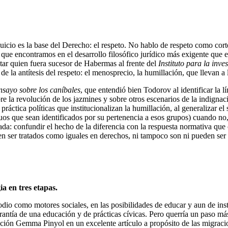
juicio es la base del Derecho: el respeto. No hablo de respeto como cort
 que encontramos en el desarrollo filosófico jurídico más exigente que e
tar quien fuera sucesor de Habermas al frente del
Instituto para la inve
de la antítesis del respeto: el menosprecio, la humillación, que llevan a 
nsayo sobre los caníbales
, que entendió bien Todorov al identificar la l
e la revolución de los jazmines y sobre otros escenarios de la indignaci
ráctica políticas que institucionalizan la humillación, al generalizar el 
iduos que sean identificados por su pertenencia a esos grupos) cuando no
tada: confundir el hecho de la diferencia con la respuesta normativa que c
n ser tratados como iguales en derechos, ni tampoco son ni pueden ser s
ia en tres etapas.
l odio como motores sociales, en las posibilidades de educar y aun de ins
antía de una educación y de prácticas cívicas. Pero querría un paso más
ención Gemma Pinyol en un excelente artículo a propósito de las migraci