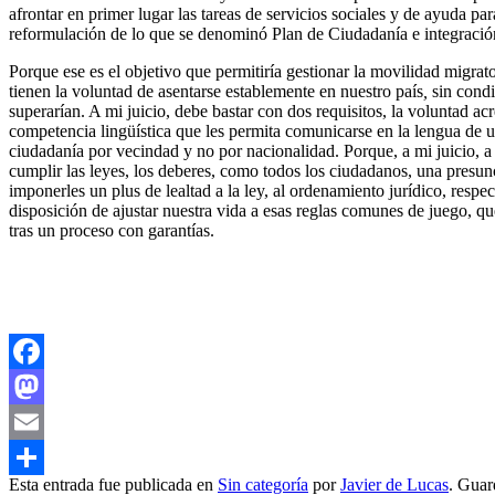
afrontar en primer lugar las tareas de servicios sociales y de ayuda pa
reformulación de lo que se denominó Plan de Ciudadanía e integració
Porque ese es el objetivo que permitiría gestionar la movilidad migrat
tienen la voluntad de asentarse establemente en nuestro país
,
sin condi
superarían. A mi juicio, debe bastar con dos requisitos, la voluntad ac
competencia lingüística que les permita comunicarse en la lengua de 
ciudadanía por vecindad y no por nacionalidad. Porque, a mi juicio, a
cumplir las leyes, los deberes, como todos los ciudadanos, una presunc
imponerles un plus de lealtad a la ley, al ordenamiento jurídico, res
disposición de ajustar nuestra vida a esas reglas comunes de juego, qu
tras un proceso con garantías.
Facebook
Mastodon
Email
Esta entrada fue publicada en
Sin categoría
por
Javier de Lucas
. Guar
Compartir