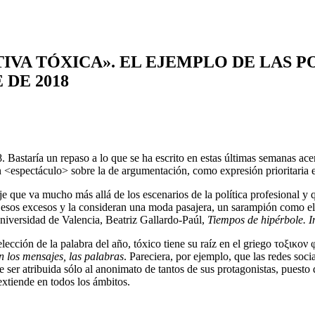
IVA TÓXICA». EL EJEMPLO DE LAS P
 DE 2018
astaría un repaso a lo que se ha escrito en estas últimas semanas acerc
 <espectáculo> sobre la de argumentación, como expresión prioritaria e
e que va mucho más allá de los escenarios de la política profesional y 
o de esos excesos y la consideran una moda pasajera, un sarampión como 
niversidad de Valencia, Beatriz Gallardo-Paúl,
Tiempos de hipérbole. In
a elección de la palabra del año, tóxico tiene su raíz en el griego τοξι
n los mensajes, las palabras
. Pareciera, por ejemplo, que las redes socia
er atribuida sólo al anonimato de tantos de sus protagonistas, puesto
extiende en todos los ámbitos.