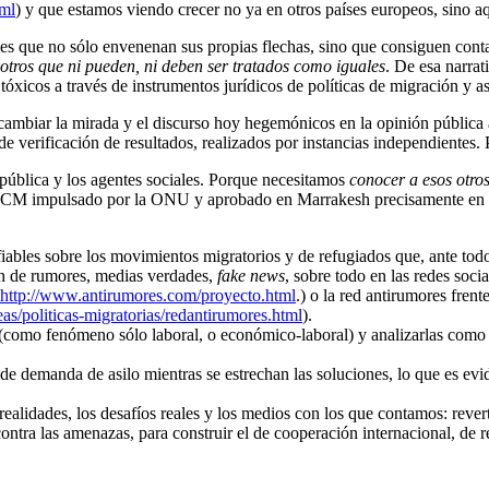
tml
) y que estamos viendo crecer no ya en otros países europeos, sino aq
ales que no sólo envenenan sus propias flechas, sino que consiguen cont
otros que ni pueden, ni deben ser tratados como iguales
. De esa narrat
óxicos a través de instrumentos jurídicos de políticas de migración y as
ra cambiar la mirada y el discurso hoy hegemónicos en la opinión pública
 de verificación de resultados, realizados por instancias independientes.
pública y los agentes sociales. Porque necesitamos
conocer a esos otro
l GCM impulsado por la ONU y aprobado en Marrakesh precisamente en 
fiables sobre los movimientos migratorios y de refugiados que, ante todo
ón de rumores, medias verdades,
fake news
, sobre todo en las redes soci
http://www.antirumores.com/proyecto.html
.) o la red antirumores fren
eas/politicas-migratorias/redantirumores.html
).
es (como fenómeno sólo laboral, o económico-laboral) y analizarlas com
e demanda de asilo mientras se estrechan las soluciones, lo que es evi
realidades, los desafíos reales y los medios con los que contamos: rever
 contra las amenazas, para construir el de cooperación internacional, de