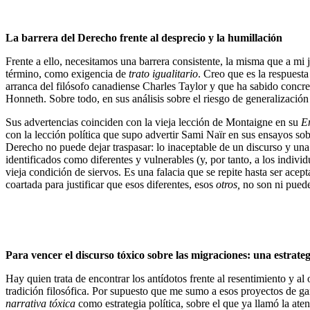
La barrera del Derecho frente al desprecio y la humillación
Frente a ello, necesitamos una barrera consistente, la misma que a mi 
término, como exigencia de
trato igualitario
. Creo que es la respuesta
arranca del filósofo canadiense Charles Taylor y que ha sabido concre
Honneth. Sobre todo, en sus análisis sobre el riesgo de generalización 
Sus advertencias coinciden con la vieja lección de Montaigne en su
E
con la lección política que supo advertir Sami Naïr en sus ensayos sobr
Derecho no puede dejar traspasar: lo inaceptable de un discurso y una p
identificados como diferentes y vulnerables (y, por tanto, a los indiv
vieja condición de siervos. Es una falacia que se repite hasta ser acep
coartada para justificar que esos diferentes, esos
otros,
no son ni puede
Para vencer el discurso tóxico sobre las migraciones: una estrateg
Hay quien trata de encontrar los antídotos frente al resentimiento y a
tradición filosófica. Por supuesto que me sumo a esos proyectos de gar
narrativa tóxica
como estrategia política, sobre el que ya llamó la at