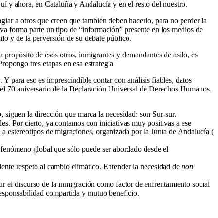
uí y ahora, en Cataluña y Andalucía y en el resto del nuestro.
agiar a otros que creen que también deben hacerlo, para no perder la
iva forma parte un tipo de “información” presente en los medios de
ilo y de la perversión de su debate público.
 a propósito de esos otros, inmigrantes y demandantes de asilo, es
 Propongo tres etapas en esa estrategia
s
. Y para eso es imprescindible contar con análisis fiables, datos
el 70 aniversario de la Declaración Universal de Derechos Humanos.
, siguen la dirección que marca la necesidad: son Sur-sur.
ales. Por cierto, ya contamos con iniciativas muy positivas a ese
te a estereotipos de migraciones, organizada por la Junta de Andalucía (
o fenómeno global que sólo puede ser abordado desde el
dente respeto al cambio climático. Entender la necesidad de
non
tir el discurso de la inmigración como factor de enfrentamiento social
 responsabilidad compartida y mutuo beneficio.