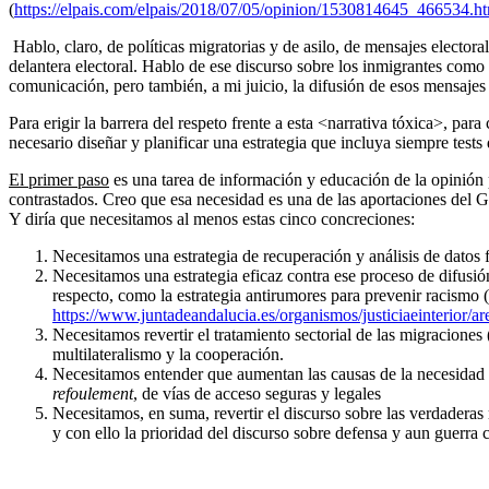
(
https://elpais.com/elpais/2018/07/05/opinion/1530814645_466534.h
Hablo, claro, de políticas migratorias y de asilo, de mensajes elector
delantera electoral. Hablo de ese discurso sobre los inmigrantes como
comunicación, pero también, a mi juicio, la difusión de esos mensajes t
Para erigir la barrera del respeto frente a esta <narrativa tóxica>, pa
necesario diseñar y planificar una estrategia que incluya siempre tests
El primer paso
es una tarea de información y educación de la opinión 
contrastados. Creo que esa necesidad es una de las aportaciones de
Y diría que necesitamos al menos estas cinco concreciones:
Necesitamos una estrategia de recuperación y análisis de datos 
Necesitamos una estrategia eficaz contra ese proceso de difusi
respecto, como la estrategia antirumores para prevenir racismo (
https://www.juntadeandalucia.es/organismos/justiciaeinterior/ar
Necesitamos revertir el tratamiento sectorial de las migracion
multilateralismo y la cooperación.
Necesitamos entender que aumentan las causas de la necesidad d
refoulement
, de vías de acceso seguras y legales
Necesitamos, en suma, revertir el discurso sobre las verdaderas 
y con ello la prioridad del discurso sobre defensa y aun guerra