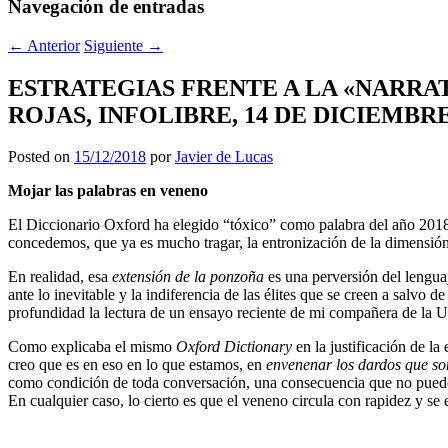
Navegación de entradas
←
Anterior
Siguiente
→
ESTRATEGIAS FRENTE A LA «NARRAT
ROJAS, INFOLIBRE, 14 DE DICIEMBRE
Posted on
15/12/2018
por
Javier de Lucas
Mojar las palabras en veneno
El Diccionario Oxford ha elegido “tóxico” como palabra del año 2018. B
concedemos, que ya es mucho tragar, la entronización de la dimensión
En realidad, esa
extensión de la ponzoña
es una perversión del lenguaj
ante lo inevitable y la indiferencia de las élites que se creen a salv
profundidad la lectura de un ensayo reciente de mi compañera de la U
Como explicaba el mismo
Oxford Dictionary
en la justificación de l
creo que es en eso en lo que estamos, en
envenenar los dardos que so
como condición de toda conversación, una consecuencia que no puede s
En cualquier caso, lo cierto es que el veneno circula con rapidez y se 