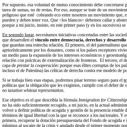
Por supuesto, esa voluntad de mutuo conocimiento debe concretarse pri
tarea de sumas, no de restas. Por eso, aunque se trate de un movimien
peligroso que esté cobrando eco entre nosotros un movimiento que, en l
pueden y deben tener voz. Que <los blancos> debemos callar y abstene
porque a mi juicio, insisto, en este primer paso (y en los sucesivos) s
En segundo lugar
, necesitamos iniciativas concertadas entre las socie
que desarrollen el
vínculo entre democracia, derechos y desarrollo 
que guardan una estrecha relación. El primero, el del paternalismo que
apriorísticamente por los donantes, como si los países receptores viv
un medio para la expansión de los intereses económicos y geoestratégi
relación con prácticas de externalización de fronteras. El tercero, el 
capa de
prestar la cooperación
: porque esas élites corruptas de los p
incluso el de Palestina) las críticas de derecha contra ese modelo de 
Si se trabaja bien esas etapas, podremos pisar terreno seguro para el
t
políticas que la obligación que les exigimos, cumplir con el deber de s
no taxation whitout representation
.
Ese objetivo es el que describía la fórmula
Inmigration for Citizenship
no ha sido suficientemente recogido, a mi juicio, en la actual adminis
volver a definir políticas de acogida y gestión de la presencia estable
términos de igual libertad con la que se reconoce a los nacionales. Y
primera, recuperar la dotación presupuestaria del Fondo de acogida 
mínimos al socaire de la crisis y anulado desde el primer momento por