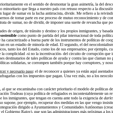
oritariamente en el sentido de desmontar la gran asimetría, la del des
to minoritario que llega a nuestro país con retraso respecto a la discus
ugar de sumar en la lucha antirracista, divide. Me refiero a la reivind
rnos de tomar parte en ese proceso de mutuo reconocimiento y de comba
e trata de sumar, no de dividir, de imponer una suerte de revancha que pod
dades de origen, de tránsito y destino y los propios inmigrantes, y basada
sostenible
como punto de partida del pilar internacional de toda política
 ha caracterizado a buena parte de los instrumentos de políticas de coo
ieran en un estadio de minoría de edad. El segundo, el del neocolonialis
cos, tanto los del Estado, como los de sus empresarios; por ejemplo, c
de la complicidad -si no la incentivación- del circuito de corrupción que 
aíses destinatarios de tales políticas de ayuda y contra las que claman n
políticas solidarias, se corrompen también porque hay corruptores, y no
ercer y necesario paso
: el de reconocer a quienes ya están aquí asentado
ufragarlas con los impuestos que pagan. Una vez más, no a los neocolonia
, al que se encaminaba con carácter prioritario el modelo de políticas 
tración Trudeau (cuya política de refugiados es incontestablemente un re
 de los inmigrantes, que tengan en cuenta ante todo la exigencia de
darle
 eso supone, por ejemplo, recuperar dos medidas en las que vengo insist
e integración dirigido a Ayuntamientos y Comunidades Autónomas (crea
 el Gobierno Rajoy), que son las administraciones más próximas a los i