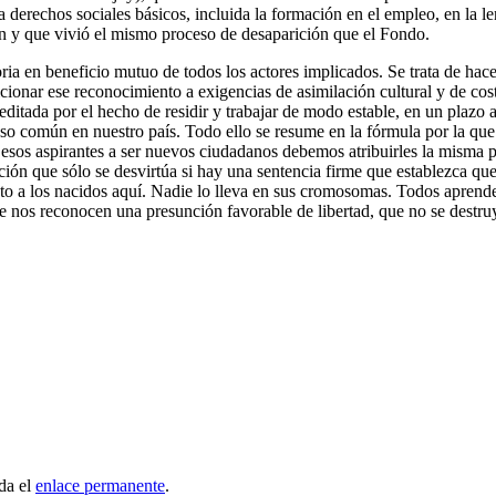
ra derechos sociales básicos, incluida la formación en el empleo, en la 
n y que vivió el mismo proceso de desaparición que el Fondo.
oria en beneficio mutuo de todos los actores implicados. Se trata de hace
cionar ese reconocimiento a exigencias de asimilación cultural y de co
reditada por el hecho de residir y trabajar de modo estable, en un plazo a
uso común en nuestro país. Todo ello se resume en la fórmula por la qu
 esos aspirantes a ser nuevos ciudadanos debemos atribuirles la misma pr
ión que sólo se desvirtúa si hay una sentencia firme que establezca que
pecto a los nacidos aquí. Nadie lo lleva en sus cromosomas. Todos aprend
e nos reconocen una presunción favorable de libertad, que no se destruye
da el
enlace permanente
.