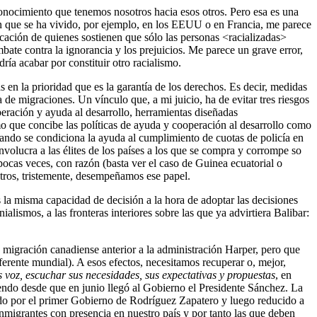
conocimiento que tenemos nosotros hacia esos otros. Pero esa es una
ión que se ha vivido, por ejemplo, en los EEUU o en Francia, me parece
icación de quienes sostienen que sólo las personas <racializadas>
te contra la ignorancia y los prejuicios. Me parece un grave error,
ría acabar por constituir otro racialismo.
s en la prioridad que es la garantía de los derechos. Es decir, medidas
 de migraciones. Un vínculo que, a mi juicio, ha de evitar tres riesgos
peración y ayuda al desarrollo, herramientas diseñadas
mo que concibe las políticas de ayuda y cooperación al desarrollo como
uando se condiciona la ayuda al cumplimiento de cuotas de policía en
involucra a las élites de los países a los que se compra y corrompe so
o pocas veces, con razón (basta ver el caso de Guinea ecuatorial o
sotros, tristemente, desempeñamos ese papel.
s la misma capacidad de decisión a la hora de adoptar las decisiones
lismos, a las fronteras interiores sobre las que ya advirtiera Balibar:
de migración canadiense anterior a la administración Harper, pero que
ferente mundial). A esos efectos, necesitamos recuperar o, mejor,
s voz, escuchar sus necesidades, sus expectativas y propuestas
, en
iendo desde que en junio llegó al Gobierno el Presidente Sánchez. La
do por el primer Gobierno de Rodríguez Zapatero y luego reducido a
nmigrantes con presencia en nuestro país y por tanto las que deben