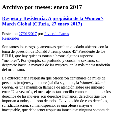
Archivo por meses:
enero 2017
Respeto y Resistencia. A propósito de la Women’s
March Global (CTuria, 27 enero 2017)
Posted on
27/01/2017
por
Javier de Lucas
Responder
Son tantos los riesgos y amenazas que han quedado abiertos con la
toma de posesión de Donald J Trump como 45º Presidente de los
EEUU, que hay quienes toman a broma algunos aspectos
“menores”. Por ejemplo, su profundo y constante sexismo, su
desprecio hacia la mayoría de las mujeres, en la más rancia tradición
del machismo.
La extraordinaria respuesta que ofrecieron centenares de miles de
personas (mujeres y hombres) al día siguiente, la
Women’s March
Global
, es una magnífica llamada de atención sobre ese inmenso
error. Una vez más, el mensaje es tan sencillo como contundente: los
derechos de las mujeres son derechos humanos, derechos que nos
importan a todos, que son de todos. La violación de esos derechos,
su ridiculización, su menosprecio, es una ofensa mayor e
inaceptable, que debe tener respuesta inmediata: ninguna sombra de