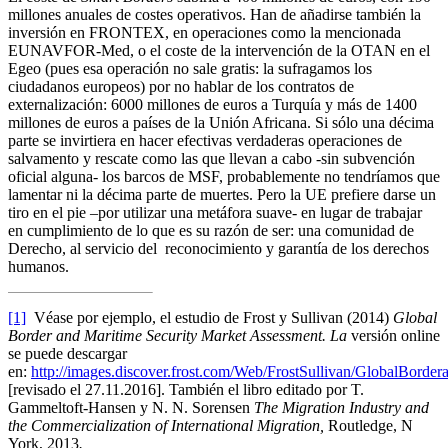
millones anuales de costes operativos. Han de añadirse también la
inversión en FRONTEX, en operaciones como la mencionada
EUNAVFOR-Med, o el coste de la intervención de la OTAN en el
Egeo (pues esa operación no sale gratis: la sufragamos los
ciudadanos europeos) por no hablar de los contratos de
externalización: 6000 millones de euros a Turquía y más de 1400
millones de euros a países de la Unión Africana. Si sólo una décima
parte se invirtiera en hacer efectivas verdaderas operaciones de
salvamento y rescate como las que llevan a cabo -sin subvención
oficial alguna- los barcos de MSF, probablemente no tendríamos que
lamentar ni la décima parte de muertes. Pero la UE prefiere darse un
tiro en el pie –por utilizar una metáfora suave- en lugar de trabajar
en cumplimiento de lo que es su razón de ser: una comunidad de
Derecho, al servicio del reconocimiento y garantía de los derechos
humanos.
[1]
Véase por ejemplo, el estudio de Frost y Sullivan (2014)
Global
Border and Maritime Security Market Assessment. La
versión online
se puede descargar
en:
http://images.discover.frost.com/Web/FrostSullivan/GlobalBorder
[revisado el 27.11.2016]. También el libro editado por T.
Gammeltoft-Hansen y N. N. Sorensen
The Migration Industry and
the Commercialization of International Migration,
Routledge, N
York, 2013
.