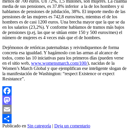
menos de 700 euros. Un 72%, 1,5 millones, son mujeres. La cuantía
media de sus pensiones, es 37.8% inferior a la de los hombres y si
hablamos de pensiones de jubilación, 38%. El importe medio de las
pensiones de las mujeres es 742,8 euros/mes, mientras el de los
hombres es de casi 1200 euros. Una brecha mayor que la que se da
en los salarios (23,2%). Y conforme hablamos de tramos más bajos
de pensiones (p.ej, las que se sitúan entre 150 y 500 euros/mes) el
número de mujeres es 4 veces más que el de hombres.
Dejémonos de retóricas paternalistas y reivindiquemos de forma
concreta esa igualdad. Y hagámoslo con las armas al alcance de
todos, como las 10 iniciativas para los primeros días (pueden verse
en el sitio web,
www.womensmarch.com/100/
), nacidas de la
Women’s March Global y que ejemplifican ese inteligente slogan de
la manifestación de Washington: “respect Existence or expect
Resistance”.
Facebook
Mastodon
Email
Publicado en
Sin categoría
|
Deja un comentario
Compartir