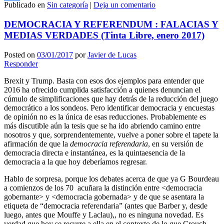
Publicado en
Sin categoría
|
Deja un comentario
Compartir
DEMOCRACIA Y REFERENDUM : FALACIAS Y
MEDIAS VERDADES (Tinta Libre, enero 2017)
Posted on
03/01/2017
por
Javier de Lucas
Responder
Brexit y Trump. Basta con esos dos ejemplos para entender que
2016 ha ofrecido cumplida satisfacción a quienes denuncian el
cúmulo de simplificaciones que hay detrás de la reducción del juego
democrático a los sondeos. Pero identificar democracia y encuestas
de opinión no es la única de esas reducciones. Probablemente es
más discutible aún la tesis que se ha ido abriendo camino entre
nosotros y que, sorprendentemente, vuelve a poner sobre el tapete la
afirmación de que la
democracia referendaria
, en su versión de
democracia directa e instantánea, es la quintaesencia de la
democracia a la que hoy deberíamos regresar.
Hablo de sorpresa, porque los debates acerca de que ya G Bourdeau
a comienzos de los 70 acuñara la distinción entre <democracia
gobernante> y <democracia gobernada> y de que se asentara la
etiqueta de “democracia referendaria” (antes que Barber y, desde
luego, antes que Mouffe y Laclau),, no es ninguna novedad. Es
verdad que hoy se recurre a ella en el contexto de lo que Crouch