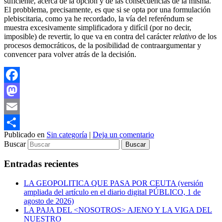
suficiente, acerca de la opción y de las consecuencias de la misma.
El probblema, precisamente, es que si se opta por una formulación
plebiscitaria, como ya he recordado, la vía del referéndum se
muestra excesivamente simplificadora y difícil (por no decir,
imposible) de revertir, lo que va en contra del carácter
relativo
de los
procesos democráticos, de la posibilidad de contraargumentar y
convencer para volver atrás de la decisión.
Facebook
Mastodon
Email
Publicado en
Sin categoría
|
Deja un comentario
Compartir
Buscar
Entradas recientes
LA GEOPOLITICA QUE PASA POR CEUTA (versión
ampliada del artículo en el diario digital PÚBLICO, 1 de
agosto de 2026)
LA PAJA DEL <NOSOTROS> AJENO Y LA VIGA DEL
NUESTRO