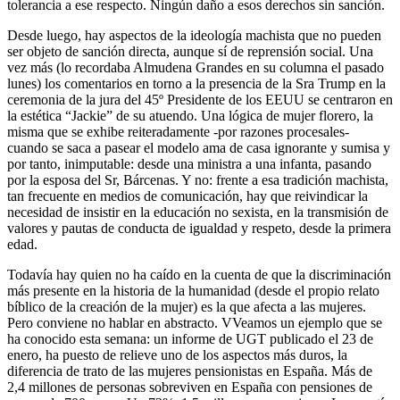
tolerancia a ese respecto. Ningún daño a esos derechos sin sanción.
Desde luego, hay aspectos de la ideología machista que no pueden
ser objeto de sanción directa, aunque sí de reprensión social. Una
vez más (lo recordaba Almudena Grandes en su columna el pasado
lunes) los comentarios en torno a la presencia de la Sra Trump en la
ceremonia de la jura del 45º Presidente de los EEUU se centraron en
la estética “Jackie” de su atuendo. Una lógica de mujer florero, la
misma que se exhibe reiteradamente -por razones procesales-
cuando se saca a pasear el modelo ama de casa ignorante y sumisa y
por tanto, inimputable: desde una ministra a una infanta, pasando
por la esposa del Sr, Bárcenas. Y no: frente a esa tradición machista,
tan frecuente en medios de comunicación, hay que reivindicar la
necesidad de insistir en la educación no sexista, en la transmisión de
valores y pautas de conducta de igualdad y respeto, desde la primera
edad.
Todavía hay quien no ha caído en la cuenta de que la discriminación
más presente en la historia de la humanidad (desde el propio relato
bíblico de la creación de la mujer) es la que afecta a las mujeres.
Pero conviene no hablar en abstracto. VVeamos un ejemplo que se
ha conocido esta semana: un informe de UGT publicado el 23 de
enero, ha puesto de relieve uno de los aspectos más duros, la
diferencia de trato de las mujeres pensionistas en España. Más de
2,4 millones de personas sobreviven en España con pensiones de