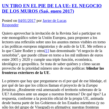
UN TIRO EN EL PIE DE LA UE: EL NEGOCIO
DE LOS MUROS (Saó, enero 2017)
Posted on
04/01/2017
por
Javier de Lucas
Responder
Quiero aprovechar la invitación de la Revista
Saó
a participar en
este monográfico sobre la Unión Europea, para proponer a los
lectores una reflexión sobre uno los asuntos menos visibles en torno
a las políticas europeas migratorias y de asilo de la UE. Me refiero a
lo que Claire Rodier y otros
[1]
han denominado “el negocio de la
xenofobia”, que puede cifrase en torno a los mil millones de euros
entre 2005 y 2020 y cumple una triple función, económica,
ideológica y geopolítica. Se trata de saber quiénes y cómo sacan
provecho de la prioridad número uno de esas políticas:
blindar las
fronteras exteriores de la UE
.
Lo primero que hay que preguntarse es el por qué de ese blindaje, el
por qué de lao que los críticos llaman el proyecto de la
Europa
fortaleza
. ¿Realmente está amenazado el territorio soberano de la
UE? Asistimos ante un ataque a nuestras fronteras? De qué tipo? La
respuesta, conforme a la posición oficial de la propia UE, animada
desde buena parte de los Gobiernos de los Estados miembros (y no
sólo los del grupo de Visegrad) es afirmativa: nuestras fronteras