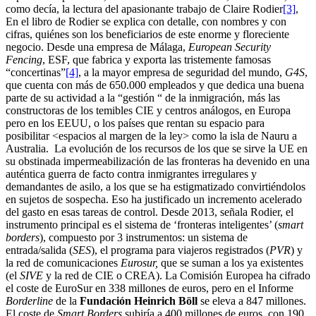
como decía, la lectura del apasionante trabajo de Claire Rodier
[3]
,
En el libro de Rodier se explica con detalle, con nombres y con
cifras, quiénes son los beneficiarios de este enorme y floreciente
negocio. Desde una empresa de Málaga,
European Security
Fencing
, ESF, que fabrica y exporta las tristemente famosas
“concertinas”
[4]
, a la mayor empresa de seguridad del mundo,
G4S
,
que cuenta con más de 650.000 empleados y que dedica una buena
parte de su actividad a la “gestión “ de la inmigración, más las
constructoras de los temibles CIE y centros análogos, en Europa
pero en los EEUU, o los países que rentan su espacio para
posibilitar <espacios al margen de la ley> como la isla de Nauru a
Australia. La evolución de los recursos de los que se sirve la UE en
su obstinada impermeabilización de las fronteras ha devenido en una
auténtica guerra de facto contra inmigrantes irregulares y
demandantes de asilo, a los que se ha estigmatizado convirtiéndolos
en sujetos de sospecha. Eso ha justificado un incremento acelerado
del gasto en esas tareas de control. Desde 2013, señala Rodier, el
instrumento principal es el sistema de ‘fronteras inteligentes’ (
smart
borders
), compuesto por 3 instrumentos: un sistema de
entrada/salida (
SES
), el programa para viajeros registrados (
PVR
) y
la red de comunicaciones
Eurosur,
que se suman a los ya existentes
(el
SIVE
y la red de CIE o CREA). La Comisión Europea ha cifrado
el coste de EuroSur en 338 millones de euros, pero en el Informe
Borderline
de la
Fundación Heinrich Böll
se eleva a 847 millones.
El coste de
Smart Borders
subiría a 400 millones de euros, con 190