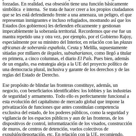
forzadas. En realidad, esa obsesión tiene una función básicamente
simbólica e interna. Se trata de hacer creer a los propios ciudadanos
que se les está defendiendo frente a una amenaza, un peligro, el que
representan inmigrantes e incluso refugiados, mostrando así que los
Estados (los gobiernos) les defienden eficazmente y gestionan
impecablemente la soberanía territorial. Recordemos que ese fue un
mantra repetido una y otra vez, por ejemplo, por el Gobierno Rajoy,
especialmente por su ministro del Interior, en relación con las
plazas
africanas de soberanía española
, Ceuta y Melilla, supuestamente
sitiadas por millares de
ilegales
,
subsaharianos,
como llegó a titular
en primera, a cinco columnas, el diario
El País
. Pues bien, además
de un engaño, esa estrategia aleja a la UE del proyecto político de
una democracia plural, inclusiva y garante de los derechos y de las
reglas del Estado de Derecho.
Ese propósito de blindar las fronteras constituye, además, un
negocio, con beneficiarios identificables: los lobbies y las industrias
de seguridad y armamento. Todo ello es perfectamente funcional a
esta evolución del capitalismo de mercado global que impone la
privatización de funciones que antes constituían competencia
exclusiva del estado, de los poderes públicos, como la seguridad y
vigilancia de los espacios públicos y aun de las fronteras, de los
dispositivos de control, informatización de los visados, construcción
de muros, de centros de detención, vuelos colectivos de
expulsión/deportación, etc. En relación con la UE, recomiendo,