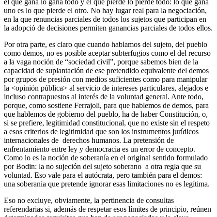
el que gana lo gana todo y el que pierde lo pierde todo: lo que gana
uno es lo que pierde el otro. No hay lugar real para la negociación,
en la que renuncias parciales de todos los sujetos que participan en
la adopció de decisiones permiten ganancias parciales de todos ellos.
Por otra parte, es claro que cuando hablamos del sujeto, del pueblo
como demos, no es posible aceptar subterfugios como el del recurso
a la vaga noción de “sociedad civil”, porque sabemos bien de la
capacidad de suplantación de ese pretendido equivalente del demos
por grupos de presión con medios suficientes como para manipular
la <opinión pública> al servicio de intereses particulares, alejados e
incluso contrapuestos al interés de la voluntad general. Ante todo,
porque, como sostiene Ferrajoli, para que hablemos de demos, para
que hablemos de gobierno del pueblo, ha de haber Constitución, o,
si se prefiere, legitimidad constitucional, que no existe sin el respeto
a esos criterios de legitimidad que son los instrumentos jurídicos
internacionales de derechos humanos. La pretensión de
enfrentamiento entre ley y democracia es un error de concepto.
Como lo es la noción de soberanía en el original sentido formulado
por Bodin: la no sujeción del sujeto soberano a otra regla que su
voluntad. Eso vale para el autócrata, pero también para el demos:
una soberanía que pretende ignorar esas limitaciones no es legítima.
Eso no excluye, obviamente, la pertinencia de consultas
referendarias si, además de respetar esos límites de principio, reúnen