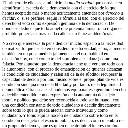
El primero de ellos es, a mi juicio, la
media verdad
que consiste en
identificar la esencia de la democracia con el ejercicio de lo que
hemos aceptado más o menos acríticamente entender por
derecho a
decidir
, o, si se prefiere, según la fórmula al uso, con el ejercicio del
derecho al voto como expresión genuina de la democracia. De
donde se deduce que todo aquel que pretenda limitar o no digamos
prohibir poner las urnas en la calle es un feroz antidemócrata.
No creo que merezca la pena dedicar mucho espacio a la necesidad
de matizar lo que insisto en considerar media verdad, si no, al menos
también en no poca medida (al menos en el uso habitual en la
discusión hoy, en el contexto del <problema catalán>) como una
falacia. Por supuesto que la democracia tiene que ver ante todo con
la autonomía, con el proceso de emancipación de quienes alcanzan
la condición de ciudadano y salen así de la de súbdito: recuperar la
capacidad de decidir por uno mismo sobre el propio plan de vida es
condición sine qua non de la libertad y por tanto, de la legitimidad
democrática. Otra cosa es si podemos equiparar ese genuino derecho
a decidir, entendido como expresión de la autonomía del sujeto
moral y político que debe ser reconocida a todo ser humano, con
una condición constante de todo ciudadano a decidir directamente
sobre todo lo que le pueda afectar, como individuo y como
ciudadano. Y tomo aquí la noción de ciudadano sobre todo en la
condición de sujeto del espacio público, es decir, como miembro de
un grupo, del demos, que es quien debe definir el interés común.