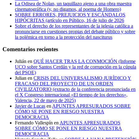
La Odisea de Nolan, un taquillazo ajeno a una obra maestra
cinematográfica (y, no digamos, al poema de Homero)
SOBRE ERRORES, PREJUICIOS Y ESCÁNDALOS
HIPÓCRITAS (artículo en Público, 16 de julio de 2026
Sobre el derecho de los representantes de la iglesia católica a
pronunciarse en cuestiones propias del debate público y sobre
la polémica en torno a la protección del nasciturus
Comentarios recientes
Julián
en
QUÉ HACER TRAS LA CONMOCIÓN (Informe
UCO sobre Santos Cerdán y la red de corrupción en la cúpula
del PSOE)
Julian
en
CRISIS DEL UNIVERSALISMO JURÍDICO Y
FRACASO DEL PROYECTO DE UN ORDEN
CIVILIZATORIO (extracto de la conferencia pronunciada en
el X Congreso internacional «El tiempo de los derechos»,
Valencia, 22 de mayo de 2025)
Javier de Lucas
en
APUNTES APRESURADOS SOBRE
CÓMO SE PONE EN RIESGO NUESTRA
DEMOCRACIA
Fernando Vallespín
en
APUNTES APRESURADOS
SOBRE CÓMO SE PONE EN RIESGO NUESTRA
DEMOCRACIA