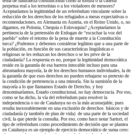
tema de naturaleza constitucional como la tortura o la cadena
perpetua real a los terroristas o a los violadores de menores?
Aceptaríamos la legitimidad de un referéndum vinculante sobre la
reducción de los derechos de los refugiados a meras expectativas o
recomendaciones, en Alemania en Austria, en el Reino Unido, o, no
digamos, en Polonia, Chequia o Eslovaquia? ¿Aceptaríamos la
pertinencia de la pretensión de Erdogan de “escuchar la voz del
pueblo” sobre el retorno de la pena de muerte a la Constitución
turca? ¿Podemos y debemos considerar legítimo que a una parte de
la población, en función de sus características lingüísticas o
religiosas se les reduzcan los derechos o se les prive de la
ciudadanía? La respuesta es no, porque la legitimidad democrática
reside en la garantía de esa barrera intocable incluso para una
abrumadora mayoría, la de los derechos humanos individuales, la de
la garantía de que esos derechos no pueden rebajarse so pretexto de
la condición de pertenencia a una minoría. Sin la sumisión de la
mayoría a lo que llamamos Estado de Derecho, y hoy
denominaríamos, Estado constitucional, no hay democracia. Por eso,
como se ha dicho, la vía del referéndum para resolver la
independencia o no de Catalunya no es la más aconsejable, pues
resulta inexorablemente en una exclusión de derechos básicos y de
ciudadanía (y también de plan de vida) de una parte de la sociedad
civil, la que pierde la consulta. Por eso, como hace notar Sartori, el
tipo de referéndum como procedimiento de decisión que se plantea
en Catalunya es un ejemplo de ejercicio democrático de suma cero: