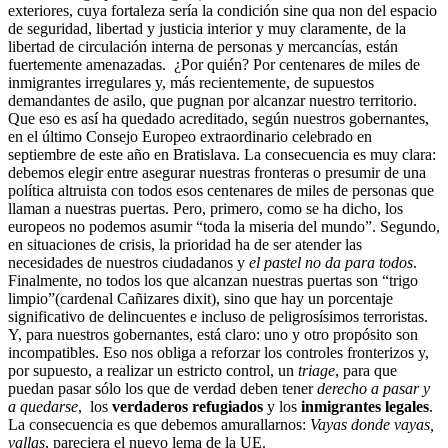
exteriores, cuya fortaleza sería la condición sine qua non del espacio
de seguridad, libertad y justicia interior y muy claramente, de la
libertad de circulación interna de personas y mercancías, están
fuertemente amenazadas. ¿Por quién? Por centenares de miles de
inmigrantes irregulares y, más recientemente, de supuestos
demandantes de asilo, que pugnan por alcanzar nuestro territorio.
Que eso es así ha quedado acreditado, según nuestros gobernantes,
en el último Consejo Europeo extraordinario celebrado en
septiembre de este año en Bratislava. La consecuencia es muy clara:
debemos elegir entre asegurar nuestras fronteras o presumir de una
política altruista con todos esos centenares de miles de personas que
llaman a nuestras puertas. Pero, primero, como se ha dicho, los
europeos no podemos asumir “toda la miseria del mundo”. Segundo,
en situaciones de crisis, la prioridad ha de ser atender las
necesidades de nuestros ciudadanos y
el pastel no da para todos
.
Finalmente, no todos los que alcanzan nuestras puertas son “trigo
limpio”(cardenal Cañizares dixit), sino que hay un porcentaje
significativo de delincuentes e incluso de peligrosísimos terroristas.
Y, para nuestros gobernantes, está claro: uno y otro propósito son
incompatibles. Eso nos obliga a reforzar los controles fronterizos y,
por supuesto, a realizar un estricto control, un
triage
, para que
puedan pasar sólo los que de verdad deben tener
derecho a pasar
y
a quedarse
, los
verdaderos refugiados
y los
inmigrantes legales
.
La consecuencia es que debemos amurallarnos:
Vayas donde vayas,
vallas
, pareciera el nuevo lema de la UE.