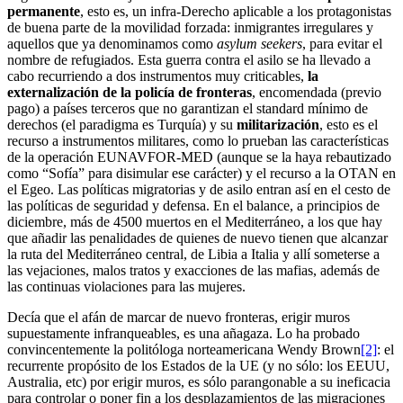
permanente
, esto es, un infra-Derecho aplicable a los protagonistas
de buena parte de la movilidad forzada: inmigrantes irregulares y
aquellos que ya denominamos como
asylum seekers
, para evitar el
nombre de refugiados. Esta guerra contra el asilo se ha llevado a
cabo recurriendo a dos instrumentos muy criticables,
la
externalización de la policía de fronteras
, encomendada (previo
pago) a países terceros que no garantizan el standard mínimo de
derechos (el paradigma es Turquía) y su
militarización
, esto es el
recurso a instrumentos militares, como lo prueban las características
de la operación EUNAVFOR-MED (aunque se la haya rebautizado
como “Sofía” para disimular ese carácter) y el recurso a la OTAN en
el Egeo. Las políticas migratorias y de asilo entran así en el cesto de
las políticas de seguridad y defensa. En el balance, a principios de
diciembre, más de 4500 muertos en el Mediterráneo, a los que hay
que añadir las penalidades de quienes de nuevo tienen que alcanzar
la ruta del Mediterráneo central, de Libia a Italia y allí someterse a
las vejaciones, malos tratos y exacciones de las mafias, además de
las continuas violaciones para las mujeres.
Decía que el afán de marcar de nuevo fronteras, erigir muros
supuestamente infranqueables, es una añagaza. Lo ha probado
convincentemente la politóloga norteamericana Wendy Brown
[2]
: el
recurrente propósito de los Estados de la UE (y no sólo: los EEUU,
Australia, etc) por erigir muros, es sólo parangonable a su ineficacia
para controlar o poner fin a los desplazamientos de las migraciones