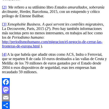
[2]
Me refiero a su utilísimo libro
Estados amurallados, soberanía
declinante,
Herder,
Barcelona, 2015, con un estupendo y crítico
prólogo de Etienne Balibar.
[3]
Xenophobie Business. A quoi servent les contrôles migratoires
,
La Decouverte, Paris, 2015 (2ª). Pero hay también informaciones
más sucintas pero no menos interesantes, en trabajos ad hoc como
los de
Periodismo humano
:
http://periodismohumano.com/migracion/el-negocio-de-cerrar-las-
fronteras-de-europa.html
).
[4]
A la que habría que añadir otras como ACS, Indra o Ferrovial,
que se reparten 8 de cada 10 euros destinados a las vallas de Ceuta y
Melilla: de los 79 millones de euros gastados por el Estado desde
2004 n esos dispositivos de seguridad, esas tres empresas han
recaudado 59 millones.
Facebook
Mastodon
Email