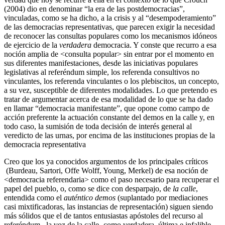
(2004) dio en denominar “la era de las postdemocracias”,
vinculadas, como se ha dicho, a la crisis y al “desempoderamiento”
de las democracias representativas, que parecen exigir la necesidad
de reconocer las consultas populares como los mecanismos idóneos
de ejercicio de la
verdadera
democracia. Y conste que recurro a esa
noción amplia de <consulta popular> sin entrar por el momento en
sus diferentes manifestaciones, desde las iniciativas populares
legislativas al referéndum simple, los referenda consultivos no
vinculantes, los referenda vinculantes o los plebiscitos, un concepto,
a su vez, susceptible de diferentes modalidades. Lo que pretendo es
tratar de argumentar acerca de esa modalidad de lo que se ha dado
en llamar “democracia manifestante”, que opone como campo de
acción preferente la actuación constante del demos en la calle y, en
todo caso, la sumisión de toda decisión de interés general al
veredicto de las urnas, por encima de las instituciones propias de la
democracia representativa
Creo que los ya conocidos argumentos de los principales críticos
(Burdeau, Sartori, Offe Wolff, Young, Merkel) de esa noción de
<democracia referendaria> como el paso necesario para recuperar el
papel del pueblo, o, como se dice con desparpajo, de
la calle
,
entendida como el
auténtico demos
(suplantado por mediaciones
casi mixtificadoras, las instancias de representación) siguen siendo
más sólidos que el de tantos entusiastas apóstoles del recurso al
referéndum –la voz de la calle- como verdadera, última e infalible