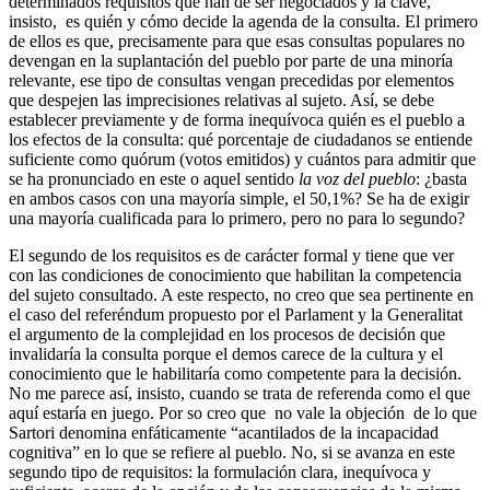
determinados requisitos que han de ser negociados y la clave,
insisto, es quién y cómo decide la agenda de la consulta. El primero
de ellos es que, precisamente para que esas consultas populares no
devengan en la suplantación del pueblo por parte de una minoría
relevante, ese tipo de consultas vengan precedidas por elementos
que despejen las imprecisiones relativas al sujeto. Así, se debe
establecer previamente y de forma inequívoca quién es el pueblo a
los efectos de la consulta: qué porcentaje de ciudadanos se entiende
suficiente como quórum (votos emitidos) y cuántos para admitir que
se ha pronunciado en este o aquel sentido
la voz del pueblo
: ¿basta
en ambos casos con una mayoría simple, el 50,1%? Se ha de exigir
una mayoría cualificada para lo primero, pero no para lo segundo?
El segundo de los requisitos es de carácter formal y tiene que ver
con las condiciones de conocimiento que habilitan la competencia
del sujeto consultado. A este respecto, no creo que sea pertinente en
el caso del referéndum propuesto por el Parlament y la Generalitat
el argumento de la complejidad en los procesos de decisión que
invalidaría la consulta porque el demos carece de la cultura y el
conocimiento que le habilitaría como competente para la decisión.
No me parece así, insisto, cuando se trata de referenda como el que
aquí estaría en juego. Por so creo que no vale la objeción de lo que
Sartori denomina enfáticamente “acantilados de la incapacidad
cognitiva” en lo que se refiere al pueblo. No, si se avanza en este
segundo tipo de requisitos: la formulación clara, inequívoca y