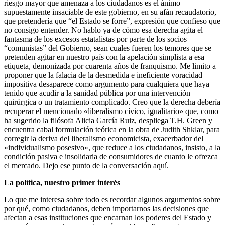
riesgo mayor que amenaza a los ciudadanos es el ánimo
supuestamente insaciable de este gobierno, en su afán recaudatorio,
que pretendería que “el Estado se forre”, expresión que confieso que
no consigo entender. No hablo ya de cómo esa derecha agita el
fantasma de los excesos estatalistas por parte de los socios
“comunistas” del Gobierno, sean cuales fueren los temores que se
pretenden agitar en nuestro país con la apelación simplista a esa
etiqueta, demonizada por cuarenta años de franquismo. Me limito a
proponer que la falacia de la desmedida e ineficiente voracidad
impositiva desaparece como argumento para cualquiera que haya
tenido que acudir a la sanidad pública por una intervención
quirúrgica o un tratamiento complicado. Creo que la derecha debería
recuperar el mencionado «liberalismo cívico, igualitario» que, como
ha sugerido la filósofa Alicia García Ruiz, despliega T.H. Green y
encuentra cabal formulación teórica en la obra de Judith Shklar, para
corregir la deriva del liberalismo economicista, exacerbador del
«individualismo posesivo», que reduce a los ciudadanos, insisto, a la
condición pasiva e insolidaria de consumidores de cuanto le ofrezca
el mercado. Dejo ese punto de la conversación aquí.
La política, nuestro primer interés
Lo que me interesa sobre todo es recordar algunos argumentos sobre
por qué, como ciudadanos, deben importarnos las decisiones que
afectan a esas instituciones que encarnan los poderes del Estado y