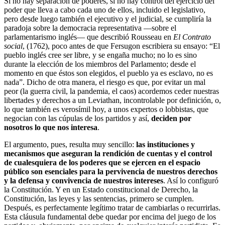
Si no hay separación de poderes, si no hay control del ejercicio del
poder que lleva a cabo cada uno de ellos, incluido el legislativo,
pero desde luego también el ejecutivo y el judicial, se cumpliría la
paradoja sobre la democracia representativa —sobre el
parlamentarismo inglés— que describió Rousseau en
El Contrato
social
, (1762), poco antes de que Fersugon escribiera su ensayo:
“El
pueblo inglés cree ser libre, y se engaña mucho; no lo es sino
durante la elección de los miembros del Parlamento; desde el
momento en que éstos son elegidos, el pueblo ya es esclavo, no es
nada”. Dicho de otra manera, el riesgo es que, por evitar un mal
peor (la guerra civil, la pandemia, el caos) acordemos ceder nuestras
libertades y derechos a un Leviathan, incontrolable por definición, o,
lo que también es verosímil hoy, a unos expertos o lobbistas, que
negocian con las cúpulas de los partidos y así,
deciden por
nosotros lo que nos interesa
.
El argumento, pues, resulta muy sencillo:
las instituciones y
mecanismos que aseguran la rendición de cuentas y el control
de cualesquiera de los poderes que se ejercen en el espacio
público son esenciales para la pervivencia de nuestros derechos
y la defensa y convivencia de nuestros intereses
. Así lo configuró
la Constitución. Y en un Estado constitucional de Derecho, la
Constitución, las leyes y las sentencias, primero se cumplen.
Después, es perfectamente legítimo tratar de cambiarlas o recurrirlas.
Esta cláusula fundamental debe quedar por encima del juego de los