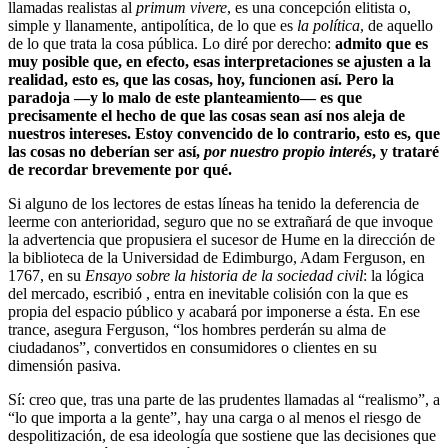
llamadas realistas al
primum vivere
, es una
concepción elitista o,
simple y llanamente, antipolítica, de lo que es
la política
, de aquello
de lo que trata la cosa pública. Lo diré por derecho:
admito que es
muy posible que, en efecto, esas interpretaciones se ajusten a la
realidad, esto es, que las cosas, hoy, funcionen así. Pero la
paradoja —y lo malo de este planteamiento— es que
precisamente el hecho de que las cosas sean así nos aleja de
nuestros intereses. Estoy convencido de lo contrario, esto es, que
las cosas no deberían ser así,
por nuestro propio interés
, y trataré
de recordar brevemente por qué.
Si alguno de los lectores de estas líneas ha tenido la deferencia de
leerme con anterioridad, seguro que no se extrañará de que invoque
la advertencia que propusiera
el sucesor de Hume en la dirección de
la biblioteca de la Universidad de Edimburgo, Adam Ferguson,
en
1767, en su
Ensayo sobre la historia de la sociedad civil
: la lógica
del mercado, escribió , entra en inevitable colisión con la que es
propia del espacio público y acabará por imponerse a ésta. En ese
trance, asegura Ferguson, “los hombres perderán su alma de
ciudadanos”, convertidos en consumidores o clientes en su
dimensión pasiva.
Sí: creo que, tras una parte de las prudentes llamadas al “realismo”, a
“lo que importa a la gente”, hay una carga o al menos el riesgo de
despolitización, de esa ideología que sostiene que las decisiones que