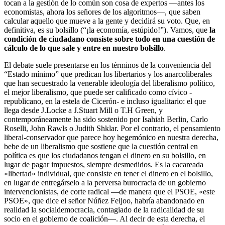
tocan a la gestión de lo común son cosa de expertos —antes los
economistas, ahora los señores de los algoritmos—, que saben
calcular aquello que mueve a la gente y decidirá su voto. Que, en
definitiva, es su bolsillo (“¡la economía, estúpido!”). Vamos, que
la
condición de ciudadano consiste sobre todo en una cuestión de
cálculo de lo que sale y entre en nuestro bolsillo
.
El debate suele presentarse en los términos de la conveniencia del
“Estado mínimo” que predican los libertarios y los anarcoliberales
que han secuestrado la venerable ideología del liberalismo político,
el mejor liberalismo, que puede ser calificado como cívico -
republicano, en la estela de Cicerón- e incluso igualitario: el que
llega desde
J.Locke a J.Stuart Mill o T.H Green, y
contemporáneamente ha sido sostenido por Isahiah Berlin, Carlo
Roselli, John Rawls o Judith Shklar. Por el contrario, el pensamiento
liberal-conservador que parece hoy hegemónico en nuestra derecha,
bebe de un liberalismo que sostiene que la cuestión central en
política es que los ciudadanos tengan el dinero en su bolsillo, en
lugar de pagar impuestos, siempre desmedidos. Es la cacareada
«libertad» individual, que consiste en tener el dinero en el bolsillo,
en lugar de entregárselo a la perversa burocracia de un gobierno
intervencionistas, de corte radical —de manera que el PSOE, «este
PSOE», que dice el señor Núñez Feijoo, habría abandonado en
realidad la socialdemocracia, contagiado de la radicalidad de su
socio en el gobierno de coalición—. Al decir de esta derecha, el