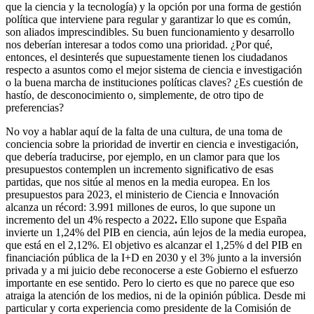
que la ciencia y la tecnología) y la opción por una forma de gestión
política que interviene para regular y garantizar lo que es común,
son aliados imprescindibles. Su buen funcionamiento y desarrollo
nos deberían interesar a todos como una prioridad. ¿Por qué,
entonces, el desinterés que supuestamente tienen los ciudadanos
respecto a asuntos como el mejor sistema de ciencia e investigación
o la buena marcha de instituciones políticas claves? ¿Es cuestión de
hastío, de desconocimiento o, simplemente, de otro tipo de
preferencias?
No voy a hablar aquí de la falta de una cultura, de una toma de
conciencia sobre la prioridad de invertir en ciencia e investigación,
que debería traducirse, por ejemplo, en un clamor para que los
presupuestos contemplen un incremento significativo de esas
partidas, que nos sitúe al menos en la media europea. En los
presupuestos para 2023, el ministerio de Ciencia e Innovación
alcanza un récord: 3.991 millones de euros, lo que supone un
incremento del un 4% respecto a 2022
.
Ello supone que España
invierte un 1,24% del PIB en ciencia, aún lejos de la media europea,
que está en el 2,12%. El objetivo es alcanzar el 1,25% d del PIB en
financiación pública de la I+D en 2030 y el 3% junto a la inversión
privada y a mi juicio debe reconocerse a este Gobierno el esfuerzo
importante en ese sentido. Pero lo cierto es que no parece que eso
atraiga la atención de los medios, ni de la opinión pública. Desde mi
particular y corta experiencia como presidente de la Comisión de