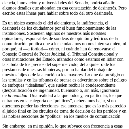
ciencia, innovación y universidades del Senado, podría añadir
algunos detalles que ahondan en esa constatación de desinterés. Pero
escribo estas líneas para hablar sobre todo del otro desinterés.
Es un tópico asentado el del alejamiento, la indiferencia, el
desinterés de los ciudadanos por el buen funcionamiento de las
instituciones. Sostienen algunos de nuestros más notables
opinadores, responsables de sondeos de opinión y teóricos de la
comunicación política que a los ciudadanos no nos interesa quién, ni
por qué, ni —a fortiori— cómo, ni cuándo han de renovarse el
Consejo General de Poder Judicial, el Tribunal Constitucional y
otras instituciones del Estado, afanados como estamos en lidiar con
la subida de los precios del supermercado, del alquiler o de los
préstamos de nuestras hipotecas, por no hablar del trabajo de
nuestros hijos o de la atención a los mayores. Lo que da prestigio en
las tertulias y en las tribunas de prensa es advertirnos sobre el peligro
de enfoques “idealistas”, que suelen recibir la condescendiente
(des)calificación de ingenuidad, buenismo o, sin más, ignorancia
de
la realidad
. Una realidad a la que todos y, en particular, los que
entramos en la categoría de “políticos”, deberíamos bajar, si no
queremos perder las elecciones, esa amenaza que es lo más parecido
al juicio final en los círculos de toma de decisión de los partidos y en
las nobles secciones de “política” en los medios de comunicación.
Sin embargo, en mi opinión, lo que subyace con frecuencia a estas