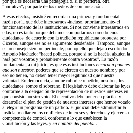
por qué es necesaria una pedagogía o, si lo prefieren, otra
“narrativa”, por parte de los medios de comunicación.
A esos efectos, insistiré en recordar una primera y fundamental
razón por la que debe interesarnos -incluso, prioritariamente- el
funcionamiento de las instituciones. Si nos conviene interesarnos en
ellas, no es tanto porque debamos comportarnos como buenos
ciudadanos, de acuerdo con la tradición republicana propuesta por
Cicerón, aunque ese no es argumento desdeñable. Tampoco, aunque
es un consejo siempre pertinente, por aquello que dejara escrito don
Antonio Machado: “haced política, porque si no la hacéis, alguien la
hará por vosotros y probablemente contra vosotros”. La razón
fundamental, a mi juicio, es que esas instituciones
encarnan poderes
que son nuestros
, poderes que se ejercen en nuestro nombre y por
eso no tienen, no deben tener mayor legitimidad que nuestra
voluntad. En democracia, aunque ruborice repetirlo, nosotros, los
ciudadanos, somos el soberano. El legislativo debe elaborar las leyes
conforme a la delegación de representación de nuestros intereses en
que consiste nuestro voto. El ejecutivo debe poner en práctica y
desarrollar el plan de gestión de nuestros intereses que hemos votado
al elegir un programa de un partido. El
judicial debe administrar la
justicia, mediar en los conflictos de intereses y derechos y ejercer su
competencia de control, conforme a lo que establecen la
Constitución y las leyes, y
en nombre del pueblo
. .