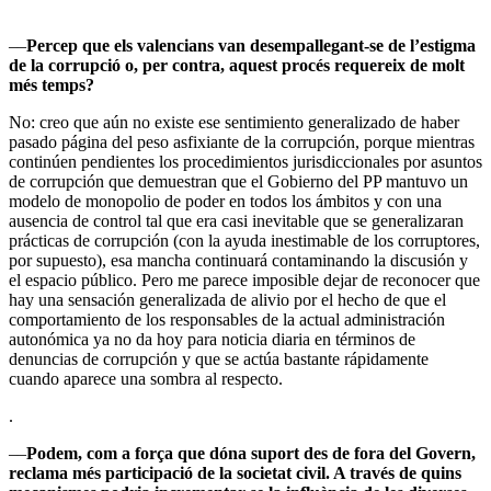
––
Percep que els valencians van desempallegant-se de l’estigma
de la corrupció o, per contra, aquest procés requereix de molt
més temps?
No: creo que aún no existe ese sentimiento generalizado de haber
pasado página del peso asfixiante de la corrupción, porque mientras
continúen pendientes los procedimientos jurisdiccionales por asuntos
de corrupción que demuestran que el Gobierno del PP mantuvo un
modelo de monopolio de poder en todos los ámbitos y con una
ausencia de control tal que era casi inevitable que se generalizaran
prácticas de corrupción (con la ayuda inestimable de los corruptores,
por supuesto), esa mancha continuará contaminando la discusión y
el espacio público. Pero me parece imposible dejar de reconocer que
hay una sensación generalizada de alivio por el hecho de que el
comportamiento de los responsables de la actual administración
autonómica ya no da hoy para noticia diaria en términos de
denuncias de corrupción y que se actúa bastante rápidamente
cuando aparece una sombra al respecto.
.
––
Podem, com a força que dóna suport des de fora del Govern,
reclama més participació de la societat civil. A través de quins