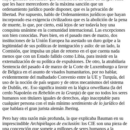
que les hace merecedores de la máxima sanción que un
ordenamiento jurídico puede disponer, que es la privación de
libertad. Por supuesto, hablo de Ordenamientos jurídicos que hayan
incorporado esa exigencia civilizadora que es la abolición de la pena
de muerte, lo que, por cierto, está lejos de ser todavía hoy una
conquista unánime en la comunidad internacional. Las excepciones
son bien conocidas. Pues bien, en el pasado mes de marzo, dos
instituciones de la Unión Europea ha asestado un duro golpe a la
legitimidad de sus políticas de inmigración y asilo: de un lado, la
Comisión, que impulsa un plan de retorno en el que cuenta nada
menos que con un Estado fallido como Libia, para insistir en la
externalización de su política de expulsiones. De otro, la atrabiliaria
Sentencia del pasado 4 de marzo de la Corte de Luxemburgo a favor
de Bélgica en el asunto de visados humanitarios, por no hablar,
evidentemente del malhadado Convenio entre la UE y Turquía, del
uso de la noción de país seguro y de otros mecanismos del sistema
de Dublín, etc. Eso significa insistir en la lógica orwelliana (la del
cerdo Napoleón en
Rebelión en la Granja
) de que no todos los seres
humanos son titulares iguales de derechos, algo inaceptable para
cualquier persona con el más mínimo
sentimiento de lo jurídico
del
que hablara el gran jurista alemán Jhering.
Pero hay otra razón más profunda, la que explicaba Bauman en su
imprescindible
Archipiélagos de exclusión
: los CIE son una pieza de
una concepción que somete a millones de seres humanos a la