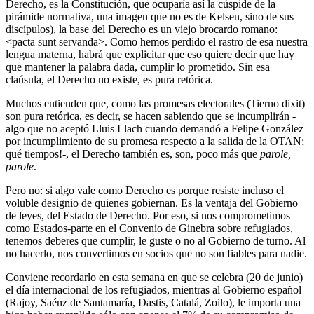
Derecho, es la Constitución, que ocuparía así la cúspide de la
pirámide normativa, una imagen que no es de Kelsen, sino de sus
discípulos), la base del Derecho es un viejo brocardo romano:
<pacta sunt servanda>. Como hemos perdido el rastro de esa nuestra
lengua materna, habrá que explicitar que eso quiere decir que hay
que mantener la palabra dada, cumplir lo prometido. Sin esa
claúsula, el Derecho no existe, es pura retórica.
Muchos entienden que, como las promesas electorales (Tierno dixit)
son pura retórica, es decir, se hacen sabiendo que se incumplirán -
algo que no aceptó Lluis Llach cuando demandó a Felipe González
por incumplimiento de su promesa respecto a la salida de la OTAN;
qué tiempos!-, el Derecho también es, son, poco más que
parole,
parole
.
Pero no: si algo vale como Derecho es porque resiste incluso el
voluble designio de quienes gobiernan. Es la ventaja del Gobierno
de leyes, del Estado de Derecho. Por eso, si nos comprometimos
como Estados-parte en el Convenio de Ginebra sobre refugiados,
tenemos deberes que cumplir, le guste o no al Gobierno de turno. Al
no hacerlo, nos convertimos en socios que no son fiables para nadie.
Conviene recordarlo en esta semana en que se celebra (20 de junio)
el día internacional de los refugiados, mientras al Gobierno español
(Rajoy, Saénz de Santamaría, Dastis, Catalá, Zoilo), le importa una