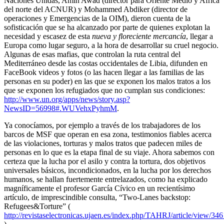
Naciones Unidas, Amin Awad (director para Oriente Medio y Africa
del norte del ACNUR) y Mohammed Abdiker (director de
operaciones y Emergencias de la OIM), dieron cuenta de la
sofisticación que se ha alcanzado por parte de quienes explotan la
necesidad y escasez de esta
nueva y floreciente mercancía
, llegar a
Europa como lugar seguro, a la hora de desarrollar su cruel negocio.
Algunas de esas mafias, que controlan la ruta central del
Mediterráneo desde las costas occidentales de Libia, difunden en
FaceBook videos y fotos (o las hacen llegar a las familias de las
personas en su poder) en las que se exponen los malos tratos a los
que se exponen los refugiados que no cumplan sus condiciones:
http://www.un.org/apps/news/story.asp?
NewsID=56998#.WUVehxPyhmM
.
Ya conocíamos, por ejemplo a través de los trabajadores de los
barcos de MSF que operan en esa zona, testimonios fiables acerca
de las violaciones, torturas y malos tratos que padecen miles de
personas en lo que es la etapa final de su viaje. Ahora sabemos con
certeza que la lucha por el asilo y contra la tortura, dos objetivos
universales básicos, incondicionados, en la lucha por los derechos
humanos, se hallan fuertemente entrelazados, como ha explicado
magníficamente el profesor García Cívico en un recientísimo
artículo, de imprescindible consulta, “Two-Lanes backstop:
Refugees&Torture” (
http://revistaselectronicas.ujaen.es/index.php/TAHRJ/article/view/34