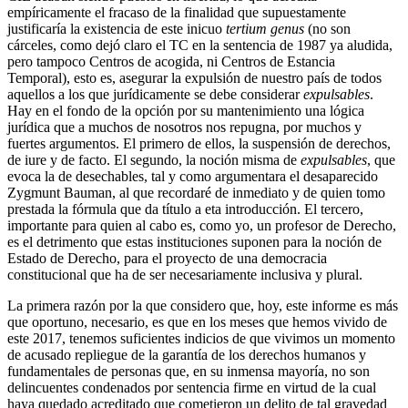
empíricamente el fracaso de la finalidad que supuestamente
justificaría la existencia de este inicuo
tertium genus
(no son
cárceles, como dejó claro el TC en la sentencia de 1987 ya aludida,
pero tampoco Centros de acogida, ni Centros de Estancia
Temporal), esto es, asegurar la expulsión de nuestro país de todos
aquellos a los que jurídicamente se debe considerar
expulsables
.
Hay en el fondo de la opción por su mantenimiento una lógica
jurídica que a muchos de nosotros nos repugna, por muchos y
fuertes argumentos. El primero de ellos, la suspensión de derechos,
de iure y de facto. El segundo, la noción misma de
expulsables
, que
evoca la de desechables, tal y como argumentara el desaparecido
Zygmunt Bauman, al que recordaré de inmediato y de quien tomo
prestada la fórmula que da título a eta introducción. El tercero,
importante para quien al cabo es, como yo, un profesor de Derecho,
es el detrimento que estas instituciones suponen para la noción de
Estado de Derecho, para el proyecto de una democracia
constitucional que ha de ser necesariamente inclusiva y plural.
La primera razón por la que considero que, hoy, este informe es más
que oportuno, necesario, es que en los meses que hemos vivido de
este 2017, tenemos suficientes indicios de que vivimos un momento
de acusado repliegue de la garantía de los derechos humanos y
fundamentales de personas que, en su inmensa mayoría, no son
delincuentes condenados por sentencia firme en virtud de la cual
haya quedado acreditado que cometieron un delito de tal gravedad