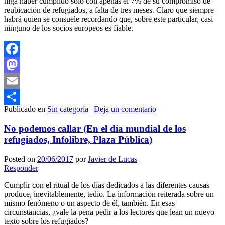
higa haber cumplido sólo con apenas el 7% de su compromiso de
reubicación de refugiados, a falta de tres meses. Claro que siempre
habrá quien se consuele recordando que, sobre este particular, casi
ninguno de los socios europeos es fiable.
Facebook
Mastodon
Email
Publicado en
Sin categoría
|
Deja un comentario
Compartir
No podemos callar (En el día mundial de los
refugiados, Infolibre, Plaza Pública)
Posted on
20/06/2017
por
Javier de Lucas
Responder
Cumplir con el ritual de los días dedicados a las diferentes causas
produce, inevitablemente, tedio. La información reiterada sobre un
mismo fenómeno o un aspecto de él, también. En esas
circunstancias, ¿vale la pena pedir a los lectores que lean un nuevo
texto sobre los refugiados?