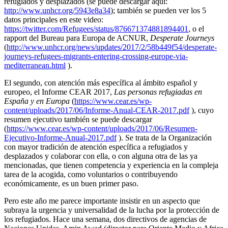
refugiados y desplazados (se puede descargar aquí:
http://www.unhcr.org/5943e8a34
); también se pueden ver los 5
datos principales en este video:
https://twitter.com/Refugees/status/876671374881894401
, o el
rapport del Bureau para Europa de ACNUR,
Desperate Journeys
(
http://www.unhcr.org/news/updates/2017/2/58b449f54/desperate-
journeys-refugees-migrants-entering-crossing-europe-via-
mediterranean.html
).
El segundo, con atención más específica al ámbito español y
europeo, el Informe CEAR 2017,
Las personas refugiadas en
España y en Europa
(
https://www.cear.es/wp-
content/uploads/2017/06/Informe-Anual-CEAR-2017.pdf
), cuyo
resumen ejecutivo también se puede descargar
(
https://www.cear.es/wp-content/uploads/2017/06/Resumen-
Ejecutivo-Informe-Anual-2017.pdf
). Se trata de la Organización
con mayor tradición de atención específica a refugiados y
desplazados y colaborar con ella, o con alguna otra de las ya
mencionadas, que tienen competencia y experiencia en la compleja
tarea de la acogida, como voluntarios o contribuyendo
económicamente, es un buen primer paso.
Pero este año me parece importante insistir en un aspecto que
subraya la urgencia y universalidad de la lucha por la protección de
los refugiados. Hace una semana, dos directivos de agencias de