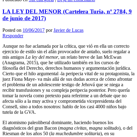
Compartir
LA LEY DEL MENOR (Cartelera Turia, nº 2784, 9
de junio de 2017)
Posted on
10/06/2017
por
Javier de Lucas
Responder
Aunque no fue aclamada por la crítica, que vió en ella un correcto
ejercicio de estilo sin el afán provocador de antaño, suelo regalar a
mis amigos
La ley del menor
, un relato breve de Ian McEwan
(Anagrama, 2015), que he utilizado también en los cursos de
filosofía del Derecho, derechos humanos y argumentación jurídica.
Cierto que el hilo argumental -la peripecia vital de su protagonista, la
juez Fiona Maye- va más allá de sus dudas acerca de cómo afrontar
el problema de un adolescente testigo de Jehová que se niega a
recibir transfusiones y su compleja peripecia posterior. Pero quería
tomar la novela como pretexto para referirme a un debate que no
afecta sólo a la muy activa y comprometida vicepresidenta del
Consell, sino a todos nosotros: hablo de los casi 4000 niños bajo
tutela de la GVA.
El atomismo paleoliberal dominante, haciendo buenos los
diagnósticos del gran Bacon (
magna civitas, magna solitudo
), o del
Riesman de los años 50 (
la muchedumbre solitaria
), en su