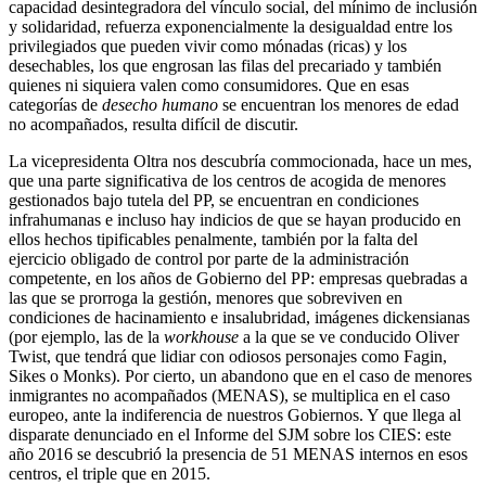
capacidad desintegradora del vínculo social, del mínimo de inclusión
y solidaridad, refuerza exponencialmente la desigualdad entre los
privilegiados que pueden vivir como mónadas (ricas) y los
desechables, los que engrosan las filas del precariado y también
quienes ni siquiera valen como consumidores. Que en esas
categorías de
desecho humano
se encuentran los menores de edad
no acompañados, resulta difícil de discutir.
La vicepresidenta Oltra nos descubría commocionada, hace un mes,
que una parte significativa de los centros de acogida de menores
gestionados bajo tutela del PP, se encuentran en condiciones
infrahumanas e incluso hay indicios de que se hayan producido en
ellos hechos tipificables penalmente, también por la falta del
ejercicio obligado de control por parte de la administración
competente, en los años de Gobierno del PP: empresas quebradas a
las que se prorroga la gestión, menores que sobreviven en
condiciones de hacinamiento e insalubridad, imágenes dickensianas
(por ejemplo, las de la
workhouse
a la que se ve conducido Oliver
Twist, que tendrá que lidiar con odiosos personajes como Fagin,
Sikes o Monks). Por cierto, un abandono que en el caso de menores
inmigrantes no acompañados (MENAS), se multiplica en el caso
europeo, ante la indiferencia de nuestros Gobiernos. Y que llega al
disparate denunciado en el Informe del SJM sobre los CIES: este
año 2016 se descubrió la presencia de 51 MENAS internos en esos
centros, el triple que en 2015.