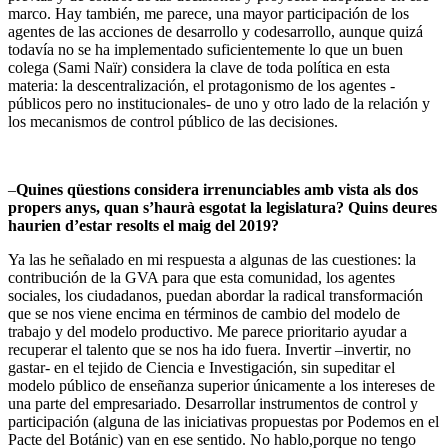
marco. Hay también, me parece, una mayor participación de los
agentes de las acciones de desarrollo y codesarrollo, aunque quizá
todavía no se ha implementado suficientemente lo que un buen
colega (Sami Naïr) considera la clave de toda política en esta
materia: la descentralización, el protagonismo de los agentes -
públicos pero no institucionales- de uno y otro lado de la relación y
los mecanismos de control público de las decisiones.
–
Quines qüestions considera irrenunciables amb vista als dos
propers anys, quan s’haurà esgotat la legislatura? Quins deures
haurien d’estar resolts el maig del 2019?
Ya las he señalado en mi respuesta a algunas de las cuestiones: la
contribución de la GVA para que esta comunidad, los agentes
sociales, los ciudadanos, puedan abordar la radical transformación
que se nos viene encima en términos de cambio del modelo de
trabajo y del modelo productivo. Me parece prioritario ayudar a
recuperar el talento que se nos ha ido fuera. Invertir –invertir, no
gastar- en el tejido de Ciencia e Investigación, sin supeditar el
modelo público de enseñanza superior únicamente a los intereses de
una parte del empresariado. Desarrollar instrumentos de control y
participación (alguna de las iniciativas propuestas por Podemos en el
Pacte del Botánic) van en ese sentido. No hablo,porque no tengo