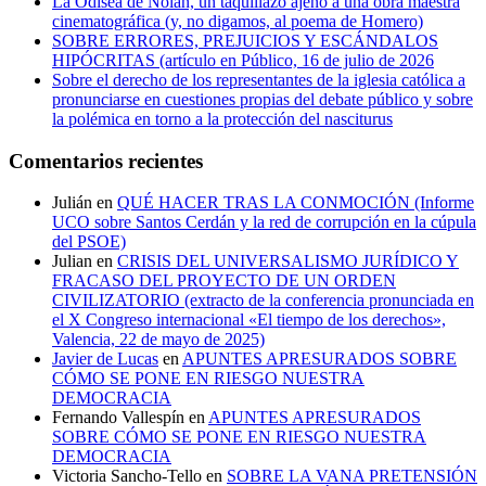
La Odisea de Nolan, un taquillazo ajeno a una obra maestra
cinematográfica (y, no digamos, al poema de Homero)
SOBRE ERRORES, PREJUICIOS Y ESCÁNDALOS
HIPÓCRITAS (artículo en Público, 16 de julio de 2026
Sobre el derecho de los representantes de la iglesia católica a
pronunciarse en cuestiones propias del debate público y sobre
la polémica en torno a la protección del nasciturus
Comentarios recientes
Julián
en
QUÉ HACER TRAS LA CONMOCIÓN (Informe
UCO sobre Santos Cerdán y la red de corrupción en la cúpula
del PSOE)
Julian
en
CRISIS DEL UNIVERSALISMO JURÍDICO Y
FRACASO DEL PROYECTO DE UN ORDEN
CIVILIZATORIO (extracto de la conferencia pronunciada en
el X Congreso internacional «El tiempo de los derechos»,
Valencia, 22 de mayo de 2025)
Javier de Lucas
en
APUNTES APRESURADOS SOBRE
CÓMO SE PONE EN RIESGO NUESTRA
DEMOCRACIA
Fernando Vallespín
en
APUNTES APRESURADOS
SOBRE CÓMO SE PONE EN RIESGO NUESTRA
DEMOCRACIA
Victoria Sancho-Tello
en
SOBRE LA VANA PRETENSIÓN