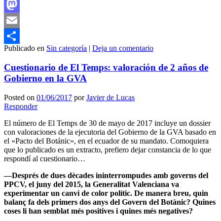
Facebook
Mastodon
Email
Publicado en
Sin categoría
|
Deja un comentario
Compartir
Cuestionario de El Temps: valoración de 2 años de
Gobierno en la GVA
Posted on
01/06/2017
por
Javier de Lucas
Responder
El número de El Temps de 30 de mayo de 2017 incluye un dossier
con valoraciones de la ejecutoria del Gobierno de la GVA basado en
el «Pacto del Botánic», en el ecuador de su mandato. Comoquiera
que lo publicado es un extracto, prefiero dejar constancia de lo que
respondí al cuestionario…
––Després de dues dècades ininterrompudes amb governs del
PPCV, el juny del 2015, la Generalitat Valenciana va
experimentar un canvi de color polític. De manera breu, quin
balanç fa dels primers dos anys del Govern del Botànic? Quines
coses li han semblat més positives i quines més negatives?