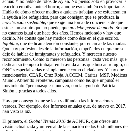
actuar. Y no hablo de fotos de Aylan. No pienso sólo en provocar la
reacción emotiva ante el horror, aunque eso también es importante.
Hablo de cómo ofrecer medios a quienes trabajan y se esfuerzan en
la ayuda a los refugiados, para que consigan que se produzca la
movilización sostenible
, que exige una toma de conciencia de que
este es un asunto que no puede, que
no debe pasar de moda
. Sé que
no estamos igual que hace dos años. Hemos mejorado y hay que
decirlo. Me consta que hay medios como éste en el que escribo,
Infolibre
, que dedican atención constante, por encima de las modas.
Que hay profesionales de la información, empeñados en que no se
deje de hablar de inmigrantes y refugiados. Y merecen nuestro
reconocimiento. Como lo merecen las personas –cada vez más- que
dedican su tiempo a trabajar en la ayuda a los que buscan refugio, en
ONGs especializadas o simplemente como ciudadanos. Y hay que
mencionarles. CEAR, Cruz Roja, ACCEM, Cáritas, MSF, Medicus
Mundi, Abriendo Fronteras, campañas como las que impulsó el
movimiento #personasquesemueven, con la ayuda de Patricia
Simón…gracias a todos ellos.
Hay que conseguir que se lean y difundan las informaciones
veraces. Por ejemplo, dos Informes anuales que, de nuevo en 2017,
han visto la luz.
El primero, el
Global Trends 2016
de ACNUR, que ofrece una
visión actualizada y universal de la situación de los 65.6 millones de