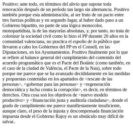
Positivo: ante todo, en términos del alivio que supone toda
renovación después de un período tan largo sin alternancia. Positivo
también porque esta administración, al ser fruto de un pacto entre
tres fuerzas políticas y en segundo lugar, al haber dado paso a un
Gobierno bipartito, no parte de una lógica monocolor,
monopartidista, la de las mayorías absolutas, y, por tanto, no trata de
colonizar
la sociedad civil como lo hizo el PP durante 20 años en la
comunidad valenciana, no practica el
expolio de lo público
que
llevaron a cabo los Gobiernos del PP en el Consell, en las
Diputaciones, en los Ayuntamientos. Positivo finalmente por lo que
se refiere al balance general del cumplimiento del contenido del
acuerdo programático que es el Pacte del Botánic (como también, en
el caso de la ciudad de València, el Pacte de la Nau), sobre todo
porque me parece que se ha avanzado decididamente en las medidas
y propuestas contenidas en los apartados de <rescate de las
personas>, <gobernar para las personas> y <regeneración
democrática y lucha contra la corrupción>, es decir, en términos de
derechos. Otra cosa son los objetivos de <nuevo modelo
productivo> y <financiación justa y auditoría ciudadana>, donde el
grado de cumplimiento me parece manifiestamente insuficiente,
aunque claro, el peso de la injusta y descompensada financiación
impuesta desde el Gobierno Rajoy es un obstáculo muy difícil de
salvar..