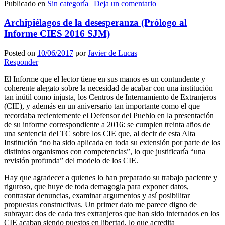
Publicado en
Sin categoría
|
Deja un comentario
Compartir
Archipiélagos de la desesperanza (Prólogo al
Informe CIES 2016 SJM)
Posted on
10/06/2017
por
Javier de Lucas
Responder
El Informe que el lector tiene en sus manos es un contundente y
coherente alegato sobre la necesidad de acabar con una institución
tan inútil como injusta, los Centros de Internamiento de Extranjeros
(CIE), y además en un aniversario tan importante como el que
recordaba recientemente el Defensor del Pueblo en la presentación
de su informe correspondiente a 2016: se cumplen treinta años de
una sentencia del TC sobre los CIE que, al decir de esta Alta
Institución “no ha sido aplicada en toda su extensión por parte de los
distintos organismos con competencias”, lo que justificaría “una
revisión profunda” del modelo de los CIE.
Hay que agradecer a quienes lo han preparado su trabajo paciente y
riguroso, que huye de toda demagogia para exponer datos,
contrastar denuncias, examinar argumentos y así posibilitar
propuestas constructivas. Un primer dato me parece digno de
subrayar: dos de cada tres extranjeros que han sido internados en los
CIE acaban siendo puestos en libertad, lo que acredita