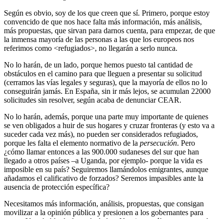
Según es obvio, soy de los que creen que sí. Primero, porque estoy
convencido de que nos hace falta más información, más análisis,
más propuestas, que sirvan para darnos cuenta, para empezar, de que
la inmensa mayoría de las personas a las que los europeos nos
referimos como <refugiados>, no llegarán a serlo nunca.
No lo harán, de un lado, porque hemos puesto tal cantidad de
obstáculos en el camino para que lleguen a presentar su solicitud
(cerramos las vías legales y seguras), que la mayoría de ellos no lo
conseguirán jamás. En España, sin ir más lejos, se acumulan 22000
solicitudes sin resolver, según acaba de denunciar CEAR.
No lo harán, además, porque una parte muy importante de quienes
se ven obligados a huir de sus hogares y cruzar fronteras (y esto va a
suceder cada vez más), no pueden ser considerados refugiados,
porque les falta el elemento normativo de la
persecución
. Pero
¿cómo llamar entonces a las 900.000 sudaneses del sur que han
llegado a otros países –a Uganda, por ejemplo- porque la vida es
imposible en su país? Seguiremos llamándolos emigrantes, aunque
añadamos el calificativo de forzados? Seremos impasibles ante la
ausencia de protección específica?
Necesitamos más información, análisis, propuestas, que consigan
movilizar a la opinión pública y presionen a los gobernantes para