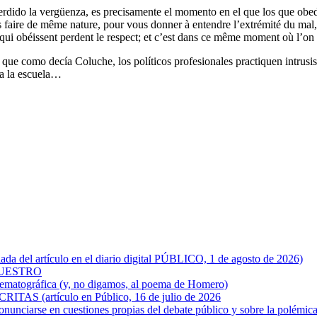
rdido la vergüenza, es precisamente el momento en el que los que obede
is faire de même nature, pour vous donner à entendre l’extrémité du ma
ui obéissent perdent le respect; et c’est dans ce même moment où l’on r
ue como decía Coluche, los políticos profesionales practiquen intrusism
 a la escuela…
 artículo en el diario digital PÚBLICO, 1 de agosto de 2026)
NUESTRO
inematográfica (y, no digamos, al poema de Homero)
artículo en Público, 16 de julio de 2026
pronunciarse en cuestiones propias del debate público y sobre la polémica