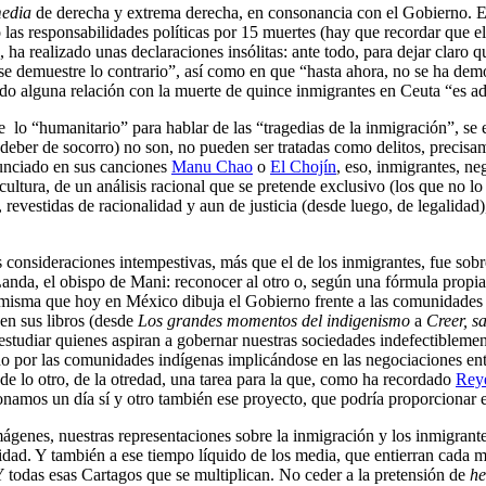
edia
de derecha y extrema derecha, en consonancia con el Gobierno. El 
o las responsabilidades políticas por 15 muertes (hay que recordar que 
, ha realizado unas declaraciones insólitas: ante todo, para dejar claro
se demuestre lo contrario”, así como en que “hasta ahora, no se ha dem
nido alguna relación con la muerte de quince inmigrantes en Ceuta “es a
 lo “humanitario” para hablar de las “tragedias de la inmigración”, se e
 deber de socorro) no son, no pueden ser tratadas como delitos, precis
nunciado en sus canciones
Manu Chao
o
El Chojín
, eso, inmigrantes, n
tura, de un análisis racional que se pretende exclusivo (los que no lo
evestidas de racionalidad y aun de justicia (desde luego, de legalidad
 consideraciones intempestivas, más que el de los inmigrantes, fue sob
nda, el obispo de Mani: reconocer al otro o, según una fórmula propia
(la misma que hoy en México dibuja el Gobierno frente a las comunidade
 en sus libros (desde
Los grandes momentos del indigenismo
a
Creer, s
n estudiar quienes aspiran a gobernar nuestras sociedades indefectiblemen
rtido por las comunidades indígenas implicándose en las negociaciones
 de lo otro, de la otredad, una tarea para la que, como ha recordado
Rey
ionamos un día sí y otro también ese proyecto, que podría proporcionar
genes, nuestras representaciones sobre la inmigración y los inmigrantes
nidad. Y también a ese tiempo líquido de los media, que entierran cada m
 Y todas esas Cartagos que se multiplican. No ceder a la pretensión de
he