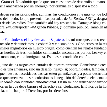
e Gramsci. No admitir que lo que son cuestiones de desarrollo humano
encia amenazada por un enemigo, por criminales dispuestos a todo.
deben ser las prioridades, aún más, las condiciones
sine qua non
de tod
so del miedo, lo que presentan las portadas de
La Razón
,
ABC
y, desgr
desde las radios. Pero también ahí hay resistencia, Cartagos: blogs colec
bre, @Contrapoder, @Agenda Pública, @dominio público. También al
sica…
tro Fernández o el hoy descarado Zapatero
, los mismos que, como recor
iado y denunciamos la cobardía y cinismo de sus Gobiernos en la resp
males migratorios en nuestro origen, como cuentan los relatos fundadores
eras huellas de tres homínidos caminando, encontradas por los Leakey en
su momento, como inmigrantes). Es nuestra condición común.
, uno de los rasgos estructurales de nuestro presente. Contribuye a crea
o es una amenaza, sino un desafío: riesgo, sí; oportunidades, también
 que nuestras necesidades básicas estén garantizadas y a poder desarroll
Lo que amenaza nuestra cohesión es la negación del derecho elemental a 
ciudadanía con identidad etno-nacional. En un mundo transnacionalizado,
ica en la que debe basarse el derecho a ser ciudadano: la lógica de la l
ia, ni lucha por el Derecho, por los derechos.