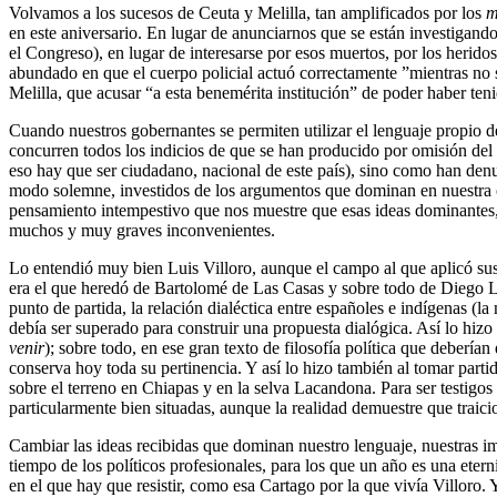
Volvamos a los sucesos de Ceuta y Melilla, tan amplificados por los
m
en este aniversario. En lugar de anunciarnos que se están investigand
el Congreso), en lugar de interesarse por esos muertos, por los heridos
abundado en que el cuerpo policial actuó correctamente ”mientras no 
Melilla, que acusar “a esta benemérita institución” de poder haber te
Cuando nuestros gobernantes se permiten utilizar el lenguaje propio de
concurren todos los indicios de que se han producido por omisión del
eso hay que ser ciudadano, nacional de este país), sino como han de
modo solemne, investidos de los argumentos que dominan en nuestra cul
pensamiento intempestivo que nos muestre que esas ideas dominantes, r
muchos y muy graves inconvenientes.
Lo entendió muy bien Luis Villoro, aunque el campo al que aplicó sus
era el que heredó de Bartolomé de Las Casas y sobre todo de Diego La
punto de partida, la relación dialéctica entre españoles e indígenas 
debía ser superado para construir una propuesta dialógica. Así lo hizo
venir
); sobre todo, en ese gran texto de filosofía política que debería
conserva hoy toda su pertinencia. Y así lo hizo también al tomar pa
sobre el terreno en Chiapas y en la selva Lacandona. Para ser testigos
particularmente bien situadas, aunque la realidad demuestre que traic
Cambiar las ideas recibidas que dominan nuestro lenguaje, nuestras imá
tiempo de los políticos profesionales, para los que un año es una eter
en el que hay que resistir, como esa Cartago por la que vivía Villoro.