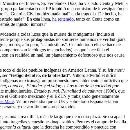
Ministro del Interior, Sr. Fernández Díaz, ha visitado Ceuta y Melilla
el grupo parlamentario del PP impidió una comisión de investigación en
 que “la Guardia Civil no hizo nada mal” en la tragedia. De hecho, ha
ostrado nada”. En esta línea,
ha reiterado
, tanto en Ceuta como en
demás de injusto, inmoral”
videncia a todas luces que la muerte de inmigrantes (incluso si
amente porque sus protagonistas no son seres humanos de verdad (para
egros, moros; aún peor, “clandestinos”. Cuando todo ello se hace de
 comparten son ideólogos trasnochados), es que hace falta el
), son en realidad un mal, un planteamiento defectuoso que nos causa
re todo el de los pueblos indígenas en América Latina. Y su
leit motiv
, ser
“testigo del otro, de la otredad”
. Villoro advirtió el difícil
s indígenas mexicanas), un presupuesto inevitablemente conflictivo que
aber, conocer
,
El poder y el valor,
o
Los retos de la sociedad por
te multiculturales,
Estado plural. Pluralidad de culturas
(1998), que
 entre el Gobierno mexicano y el EZLN y trabajando generosamente
es Mate
, Villoro entendía que la UE y sobre todo España estaban
 esperanza y desarrollo humano para todos.
, es una tarea difícil, más de largo que de medio plazo. Se escapa al
inuto tragedias y cuestiones inaplazables. Pero es el campo de batalla
gemonía cultural
que la derecha ha comprendido y practica con