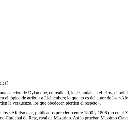
ales?
na canción de Dylan que, en realidad, le desnudaba a él. Hoy, el polí
 en el tópico de atribuir a Lichtenberg lo que no es del autor de los <A
den la vergüenza, los que obedecen pierden el respeto».
n los <Aforismos>, publicados por cierto entre 1800 y 1806 (no en el XV
o Cardenal de Retz, rival de Mazarino. Así lo prueban Massimo Ciavol