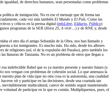
, de igualdad, de derechos humanos, sean presentadas como problemas
a política de inmigración. No es ese el mensaje que de forma tan
aciadamente, cada vez más también
El Mundo
y
El País
. Como las
tivos y críticos en la prensa digital (
infoLibre
,
Eldiario
,
Público
)
gunos programas de la SER (
Hora 25
,
A vivir
…) y de RNE y, desde
daba el otro día el amigo Sebastián de la Obra, nos han llamado y
uesta a los inmigrantes. Es mucho más. Ha sido, desde los albores
 de religiones (así, el de la expulsión del Paraíso), pero también los
 las llanuras de Tanzania. No es un problema de otros que llegan a
r esa indefectible Babel que es ya nuestro presente y nuestro futuro (y
. No nos vengan con problemas de cohesión social. Lo que amenaza la
ar nuestro plan de vida (que no otra cosa es la autonomía, una cualidad
hacerse oír y participar en las decisiones, desde una coartada tan
 inevitablemente multicultural, carece de sentido seguir manteniendo
ibre voluntad de participar en lo que es común. Multipliquemos, pues, el