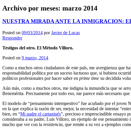
Archivo por meses:
marzo 2014
NUESTRA MIRADA ANTE LA INMIGRACION: 
Posted on
09/03/2014
por
Javier de Lucas
Responder
Testigos del otro. El Método Villoro.
Posted on
9 marzo, 2014
Como a muchos otros ciudadanos de este país, me avergüenza que hay
responsabilidad política por un suceso luctuoso que, si hubiera ocurri
políticos profesionales por hacer saber en
prime time
su decidida volun
Aún más, como a muchos otros, me indigna la inmundicia que se arro
Benemérita. Precisamente por todo eso, me parece más necesario que
El modelo de “pensamiento intempestivo” fue acuñado por el joven N
en la que explica la razón de ser, mejor, la necesidad de intentar “ente
bien, en “
Mi padre el cartaginés
”, precioso e imprescindible ensayo p
consideraba a su padre, Luis Villoro, un ejemplo de ese pensamiento
mucho que ver con la
resistencia
, que remite a su vez a ejemplos com