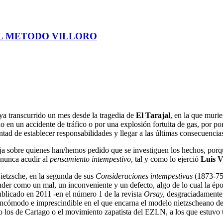
EL METODO VILLORO
a transcurrido un mes desde la tragedia de
El Tarajal
, en la que muri
do en un accidente de tráfico o por una explosión fortuita de gas, por p
tad de establecer responsabilidades y llegar a las últimas consecuencia
ja sobre quienes han/hemos pedido que se investiguen los hechos, por
 nunca acudir al
pensamiento intempestivo
, tal y como lo ejerció
Luis V
ietzsche, en la segunda de sus
Consideraciones intempestivas
(1873-75)
nder como un mal, un inconveniente y un defecto, algo de lo cual la época
ublicado en 2011 -en el número 1 de la revista
Orsay,
desgraciadamente f
 incómodo e imprescindible en el que encarna el modelo nietzscheano d
o los de Cartago o el movimiento zapatista del EZLN, a los que estuvo 