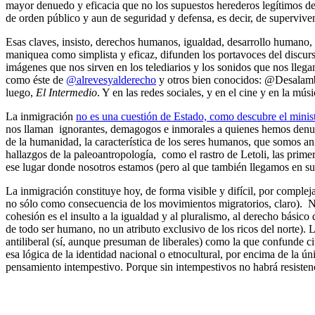
mayor denuedo y eficacia que no los supuestos herederos legítimos d
de orden público y aun de seguridad y defensa, es decir, de superviv
Esas claves, insisto, derechos humanos, igualdad, desarrollo humano, 
maniquea como simplista y eficaz, difunden los portavoces del discur
imágenes que nos sirven en los telediarios y los sonidos que nos llegan 
como éste de
@alrevesyalderecho
y otros bien conocidos: @Desalam
luego,
El Intermedio
. Y en las redes sociales, y en el cine y en la mú
La inmigración
no es una cuestión de Estado, como descubre el minis
nos llaman ignorantes, demagogos e inmorales a quienes hemos denunc
de la humanidad, la característica de los seres humanos, que somos ani
hallazgos de la paleoantropología, como el rastro de Letoli, las prim
ese lugar donde nosotros estamos (pero al que también llegamos en 
La inmigración constituye hoy, de forma visible y difícil, por compleja
no sólo como consecuencia de los movimientos migratorios, claro). N
cohesión es el insulto a la igualdad y al pluralismo, al derecho básico
de todo ser humano, no un atributo exclusivo de los ricos del norte). 
antiliberal (sí, aunque presuman de liberales) como la que confunde 
esa lógica de la identidad nacional o etnocultural, por encima de la ún
pensamiento intempestivo. Porque sin intempestivos no habrá resistenc