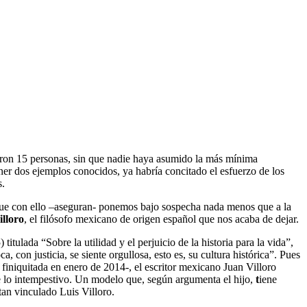
eron 15 personas, sin que nadie haya asumido la más mínima
oner dos ejemplos conocidos, ya habría concitado el esfuerzo de los
s.
que con ello –aseguran- ponemos bajo sospecha nada menos que a la
illoro
, el filósofo mexicano de origen español que nos acaba de dejar.
 titulada “Sobre la utilidad y el perjuicio de la historia para la vida”,
, con justicia, se siente orgullosa, esto es, su cultura histórica”. Pues
iniquitada en enero de 2014-, el escritor mexicano Juan Villoro
e lo intempestivo. Un modelo que, según argumenta el hijo,
t
iene
tan vinculado Luis Villoro.