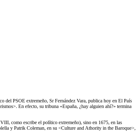
tico del PSOE extremeño, Sr Fernández Vara, publica hoy en El País
forismos>. En efecto, su tribuna «España, ¿hay alguien ahí?» termina
III, como escribe el político extremeño), sino en 1675, en las
ella y Patrik Coleman, en su <Culture and Athority in the Baroque>,