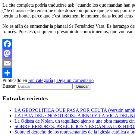
La cita completa podría traducirse así: “cuando los que mandan han pe
(“Je choisis cette remarque entre douze ou quinze que je vous pourra
perdu la honte, parce que c’est justement le moment dans lequel ceux q
No es afán de enmendar la planaal Sr Fernández Vara. Es hartazgo de q
francés. Pues eso, si quieren presumir de conocimientos, que vuelvan
Facebook
Mastodon
Email
Publicado en
Sin categoría
|
Deja un comentario
Compartir
Buscar
Entradas recientes
LA GEOPOLITICA QUE PASA POR CEUTA (versión ampliada del
LA PAJA DEL <NOSOTROS> AJENO Y LA VIGA DEL 
La Odisea de Nolan, un taquillazo ajeno a una obra maestra c
SOBRE ERRORES, PREJUICIOS Y ESCÁNDALOS HIPÓCRITAS (
Sobre el derecho de los representantes de la iglesia católica a 