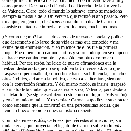
como primera directora del Departamento de Derecho Mercantil y
como primera Decana de la Facultad de Derecho de la Universitat
de València. Claro, todo el mundo lo subraya, como se menciona
siempre la medalla de la Universitat, que recibió el año pasado. Pero
diría que, en general, el
ritornello
cuando se habla de Carmen
consiste en añadir de inmediato: pero fue más, muchísimo más…
¿Y cómo negarlo? La lista de cargos de relevancia social y política
que desempeñó a lo largo de su vida es más que conocida y me
exime de su enumeración. Y en muchos de ellos fue la primera
mujer. Fue quien abrió camino a otras y sobre todo quien se empeñó
en hacer ese camino con otras y no sólo con otros, como era
habitual. Por esa razón, he leído de nuevo afirmaciones que la
realzan destacando que no se quedó en la Universidad, sino que
traspasó su personalidad, su modo de hacer, su influencia, a muchos
otros ámbitos, del arte a la política, de ésta a la literatura, siempre
con la convicción feminista. Y del mismo modo, se insiste, traspasó
el ámbito de la ciudad que consideraba suya, Valencia, para destacar
“en Madrid” (se sigue escribiendo esto como un logro…Vds verán)
y en el mundo mundial. Y es verdad: Carmen supo llevar su carácter
como emblema que la convirtió en una personalidad social, que
tiene un hueco propio en nuestra historia reciente.
Con todo, en estos días, cada vez que leía estas afirmaciones, sin
duda ciertas, que proyectan el legado de Carmen sobre todo
más
allá de la Universidad
, sentía un punto de incomodidad. El mismo