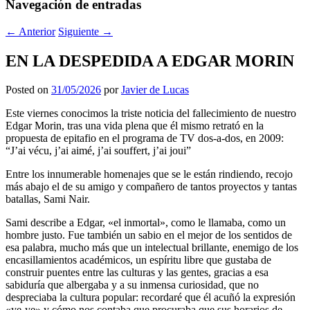
Navegación de entradas
←
Anterior
Siguiente
→
EN LA DESPEDIDA A EDGAR MORIN
Posted on
31/05/2026
por
Javier de Lucas
Este viernes conocimos la triste noticia del fallecimiento de nuestro
Edgar Morin, tras una vida plena que él mismo retrató en la
propuesta de epitafio en el programa de TV dos-a-dos, en 2009:
“J’ai vécu, j’ai aimé, j’ai souffert, j’ai joui”
Entre los innumerable homenajes que se le están rindiendo, recojo
más abajo el de su amigo y compañero de tantos proyectos y tantas
batallas, Sami Nair.
Sami describe a Edgar, «el inmortal», como le llamaba, como un
hombre justo. Fue también un sabio en el mejor de los sentidos de
esa palabra, mucho más que un intelectual brillante, enemigo de los
encasillamientos académicos, un espíritu libre que gustaba de
construir puentes entre las culturas y las gentes, gracias a esa
sabiduría que albergaba y a su inmensa curiosidad, que no
despreciaba la cultura popular: recordaré que él acuñó la expresión
«ye-ye» y cómo nos contaba que procuraba que sus horarios de