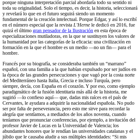
porque ninguna interpretación parcial abordaría todo su sentido ni
toda su originalidad. Solo el tiempo, es decir, la historia, seleccionará
y revelará lo que en el futuro seguirá siendo un momento
fundamental de la creación intelectual. Porque Edgar, y así lo escribí
en el número especial que la revista
L’Herne
le dedicó en 2016, fue
quizá el último
gran pensador de la Ilustración
en esta época de
especializaciones mutiladoras, en la que se sustituyen los valores de
la humanidad por las categorías de la eficacia: una civilización en
formación en la que el hombre es un medio —no un fin— para el
hombre.
Francés por su biografía, se consideraba también un “marrano”
español, con una familia a la que habían expulsado por ser judíos en
la época de las grandes persecuciones y que vagó por la costa norte
del Mediterráneo hasta Italia, Grecia e incluso Turquía, pero
siempre, decía, con España en el corazón. Y por eso, como ejemplo
paradigmático de la fusión identitaria más allá de la historia, me
sugirió —lo confieso aquí— que, dadas mis raíces en el país de
Cervantes, le ayudara a adquirir la nacionalidad española. No pudo
ser por falta de perseverancia, pero esto me sirve para recordar la
alegría que sentíamos, a mediados de los años noventa, cuando
teníamos que pronunciar conferencias, por ejemplo, a invitación del
profesor Javier de Lucas en la Universidad de Valencia; los
abundantes honores que le rendían las universidades catalanas y el
júbilo que le causaba aludir a sus múltiples identidades: “Si mis