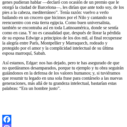
genes pudieran hablar —declaró con ocasión de un premio que le
otorgó la ciudad de Barcelona—, les dirían que ante todo soy, de los
pies a la cabeza, mediterráneo”. Tenía razón: vuelvo a verlo
bailando en un crucero que hicimos por el Nilo y cantando su
reencuentro con esta tierra egipcia. Como buen universalista,
también se encontraba así en toda Latinoamérica, donde se sentía
como en casa. Y no es casualidad que, después de llorar la pérdida
de su esposa Edwige a principios de los dos mil, al final recuperase
la alegría entre París, Montpellier y Marraquech, rodeado y
protegido por el amor y la complicidad intelectual de su última
esposa marroquí, Sabah.
Así estamos, Edgar: nos has dejado, pero te has asegurado de que
no quedáramos desamparados, porque tu ejemplo y tu obra seguirán
guiándonos en la defensa de los valores humanos; y, si tuviéramos
que resumir tu legado en una sola frase para contárselo a las nuevas
generaciones, más allá de tu grandeza intelectual, bastarían estas
palabras: “Era un hombre justo”.