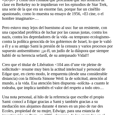
clase en Berkeley no le impidieran ver los episodios de Star Trek,
una serie de la que era un enorme fan, porque fue un cinéfilo
apasionado, como lo muestra su ensayo de 1956, «El cine, o el
hombre imaginario»…
Pero estuvo muy lejos del buenismo al uso: fue un resistente, con
una capacidad profética de luchar por las causas justas, contra los
nazis, contra los depredadores de la vida -su temprano ecologismo-
contra la política genocida de los gobiernos de Israel, lo que le valió
a él y a su amigo Sami la presión de la censura y varios procesos por
supuesto antisemitismo: ¡¡a él, un judío de la diáspora que siempre
habló de su herencia sefardí, de su antepasado Vidal!!
Creo que el titular de Libération <104 ans d’une vie pleine de
sollicitude> resume muy bien la actitud intelectual y personal de
Edgar que, en cierto modo, le emparenta (desde una considerable
distancia) con la filósofa Simone Weil: la de solicitud, atención al
mundo, a la vida. Esa atención bien dispuesta -solícita- a cuanto le
rodeaba, que implica también el valor del respeto a todo otro…
Una nota personal, al hilo de la referencia que escribe el propio
Sami: conocí a Edgar gracias a Sami y también gracias a su
mediación nos alojamos durante 4 meses en un piso de rue des
Ecoles, propiedad de su mujer, Edwige, para una estancia de