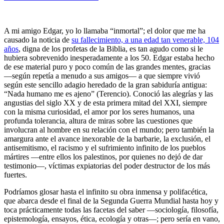
A mi amigo Edgar, yo lo llamaba “inmortal”; el dolor que me ha
causado la noticia de
su fallecimiento, a una edad tan venerable, 104
años
, digna de los profetas de la Biblia, es tan agudo como si le
hubiera sobrevenido inesperadamente a los 50. Edgar estaba hecho
de ese material puro y poco común de las grandes mentes, gracias
—según repetía a menudo a sus amigos— a que siempre vivió
según este sencillo adagio heredado de la gran sabiduría antigua:
“Nada humano me es ajeno” (Terencio). Conoció las alegrías y las
angustias del siglo XX y de esta primera mitad del XXI, siempre
con la misma curiosidad, el amor por los seres humanos, una
profunda tolerancia, altura de miras sobre las cuestiones que
involucran al hombre en su relación con el mundo; pero también la
amargura ante el avance inexorable de la barbarie, la exclusión, el
antisemitismo, el racismo y el sufrimiento infinito de los pueblos
mártires —entre ellos los palestinos, por quienes no dejó de dar
testimonio—, víctimas expiatorias del poder destructor de los más
fuertes.
Podríamos glosar hasta el infinito su obra inmensa y polifacética,
que abarca desde el final de la Segunda Guerra Mundial hasta hoy y
toca prácticamente todas las facetas del saber —sociología, filosofía,
epistemología, ensayos, ética, ecología y otras—; pero sería en vano,