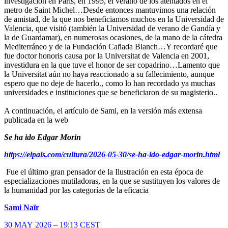
investigación en Paris, en 1995, el verano de los atentados en el
metro de Saint Michel…Desde entonces mantuvimos una relación
de amistad, de la que nos beneficiamos muchos en la Universidad de
Valencia, que visitó (también la Universidad de verano de Gandía y
la de Guardamar), en numerosas ocasiones, de la mano de la cátedra
Mediterráneo y de la Fundación Cañada Blanch…Y recordaré que
fue doctor honoris causa por la Universitat de Valencia en 2001,
investidura en la que tuve el honor de ser copadrino…Lamento que
la Universitat aún no haya reaccionado a su fallecimiento, aunque
espero que no deje de hacerlo., como lo han recordado ya muchas
universidades e instituciones que se beneficiaron de su magisterio..
A continuación, el artículo de Sami, en la versión más extensa
publicada en la web
Se ha ido Edgar Morin
https://elpais.com/cultura/2026-05-30/se-ha-ido-edgar-morin.html
Fue el último gran pensador de la Ilustración en esta época de
especializaciones mutiladoras, en la que se sustituyen los valores de
la humanidad por las categorías de la eficacia
Sami Naïr
30 MAY 2026 – 19:13 CEST