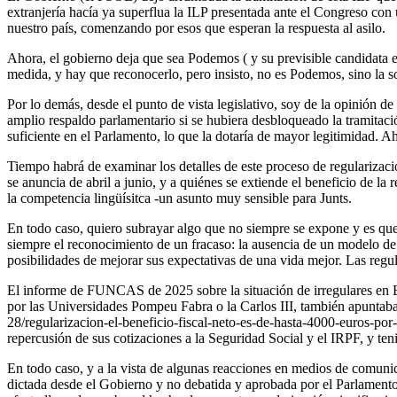
extranjería hacía ya superflua la ILP presentada ante el Congreso con
nuestro país, comenzando por esos que esperan la respuesta al asilo.
Ahora, el gobierno deja que sea Podemos ( y su previsible candidata en
medida, y hay que reconocerlo, pero insisto, no es Podemos, sino la 
Por lo demás, desde el punto de vista legislativo, soy de la opinión d
amplio respaldo parlamentario si se hubiera desbloqueado la tramitaci
suficiente en el Parlamento, lo que la dotaría de mayor legitimidad. Ah
Tiempo habrá de examinar los detalles de este proceso de regularizaci
se anuncia de abril a junio, y a quiénes se extiende el beneficio de l
la competencia lingüísitca -un asunto muy sensible para Junts.
En todo caso, quiero subrayar algo que no siempre se expone y es que
siempre el reconocimiento de un fracaso: la ausencia de un modelo de e
posibilidades de mejorar sus expectativas de una vida mejor. Las regu
El informe de FUNCAS de 2025 sobre la situación de irregulares en E
por las Universidades Pompeu Fabra o la Carlos III, también apuntaban
28/regularizacion-el-beneficio-fiscal-neto-es-de-hasta-4000-euros-por-
repercusión de sus cotizaciones a la Seguridad Social y el IRPF, y ten
En todo caso, y a la vista de algunas reacciones en medios de comuni
dictada desde el Gobierno y no debatida y aprobada por el Parlamento, 