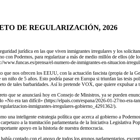
ETO DE REGULARIZACIÓN, 2026
ridad jurídica en las que viven inmigrantes irregulares y los solicitan
erno con Podemos, para regularizar a más de medio millón de ellos (de 
://www.funcas.es/prensa/el-numero-de-inmigrantes-en-situacion-irreg
to que nos ofrecen los EEUU, con la actuación fascista (propia de la G
n niño de 5 años. Esto podría pasar en Europa si triunfan las tesis polí
to de tales barbaridades. Así lo pretende VOX, que quiere expulsar a t
ecreto que se anunciará hoy en Consejo de Ministros, ya se pueden enun
o «No era tan difícil» (https://elpais.com/espana/2026-01-27/no-era-tan-
egularizacion-inmigrantes-irregulares-gobierno_4291362/).
mo una inteligente estrategia política que acerca al gobierno a Podemo
 carpetazo a la tramitación parlamentaria de la Iniciativa Legislativa 
portante apoyo en la historia de nuestra democracia.
 había contado con el apoyo de todos los grupos parlamentarios, excep