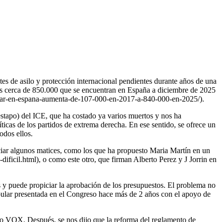
tes de asilo y protección internacional pendientes durante años de una
los cerca de 850.000 que se encuentran en España a diciembre de 2025
ular-en-espana-aumenta-de-107-000-en-2017-a-840-000-en-2025/).
estapo) del ICE, que ha costado ya varios muertos y nos ha
ticas de los partidos de extrema derecha. En ese sentido, se ofrece un
odos ellos.
ciar algunos matices, como los que ha propuesto Maria Martín en un
dificil.html), o como este otro, que firman Alberto Perez y J Jorrin en
s y puede propiciar la aprobación de los presupuestos. El problema no
Popular presentada en el Congreso hace más de 2 años con el apoyo de
to VOX. Después, se nos dijo que la reforma del reglamento de