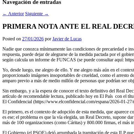
Navegación de entradas
←
Anterior
Siguiente
→
PRIMERA NOTA ANTE EL REAL DECR
Posted on
27/01/2026
por
Javier de Lucas
Nadie que conozca mínimamente las condiciones de precariedad e insegu
respuesta, puede dejar de alegrarse de la medida pactada por el gobi
según calcula un informe de FUNCAS (se puede consultar aquí: https
Yo, desde luego, me alegro de ello. Y me alegro más aún en el contex
proporcionado imágenes insoportables de crueldad, como el arresto de u
amparo previo a más de medio millón de personas que podrían ser obje
Sin embargo, y a la espera de conocer el texto definitivo del Real D
artículo de recomendable lectura, publicado hoy en El País con el títul
El Confidencial (https://www.elconfidencial.com/espana/2026-01-27/r
El primero, es el contexto de adopción de esta medida, que aparece co
es ese; el problema es que la vía elegida, un Real Decreto, supone dar
más de 100 organizaciones (como Cáritas) y 800.000 firmas, el más im
El Gobierno (el PSOE) dejó arrumbada la tramitación de esta ILP que