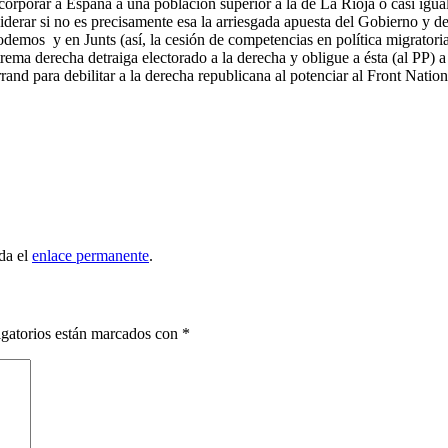
ncorporar a España a una población superior a la de La Rioja o casi igua
iderar si no es precisamente esa la arriesgada apuesta del Gobierno y d
emos y en Junts (así, la cesión de competencias en política migratoria a
rema derecha detraiga electorado a la derecha y obligue a ésta (al PP) a
errand para debilitar a la derecha republicana al potenciar al Front Nat
da el
enlace permanente
.
gatorios están marcados con
*