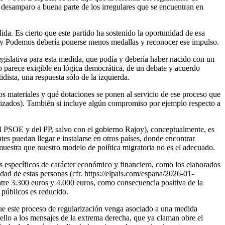
 desamparo a buena parte de los irregulares que se encuentran en
ida. Es cierto que este partido ha sostenido la oportunidad de esa
eso y Podemos debería ponerse menos medallas y reconocer ese impulso.
legislativa para esta medida, que podía y debería haber nacido con un
o parece exigible en lógica democrática, de un debate y acuerdo
dista, una respuesta sólo de la izquierda.
os materiales y qué dotaciones se ponen al servicio de ese proceso que
ularizados). También si incluye algún compromiso por ejemplo respecto a
el PSOE y del PP, salvo con el gobierno Rajoy), conceptualmente, es
tes puedan llegar e instalarse en otros países, donde encontrar
uestra que nuestro modelo de política migratoria no es el adecuado.
 específicos de carácter económico y financiero, como los elaborados
ad de estas personas (cfr. https://elpais.com/espana/2026-01-
entre 3.300 euros y 4.000 euros, como consecuencia positiva de la
 públicos es reducido.
que este proceso de regularización venga asociado a una medida
 ello a los mensajes de la extrema derecha, que ya claman obre el