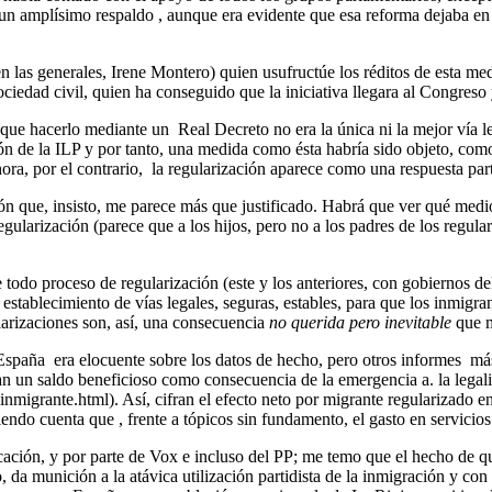
 un amplísimo respaldo , aunque era evidente que esa reforma dejaba en
 las generales, Irene Montero) quien usufructúe los réditos de esta med
sociedad civil, quien ha conseguido que la iniciativa llegara al Congr
e que hacerlo mediante un Real Decreto no era la única ni la mejor vía 
ón de la ILP y por tanto, una medida como ésta habría sido objeto, com
ora, por el contrario, la regularización aparece como una respuesta parti
ón que, insisto, me parece más que justificado. Habrá que ver qué medi
a regularización (parece que a los hijos, pero no a los padres de los reg
 todo proceso de regularización (este y los anteriores, con gobiernos d
stablecimiento de vías legales, seguras, estables, para que los inmigran
larizaciones son, así, una consecuencia
no querida pero inevitable
que m
spaña era elocuente sobre los datos de hecho, pero otros informes más
 un saldo beneficioso como consecuencia de la emergencia a. la legalid
inmigrante.html). Así, cifran el efecto neto por migrante regularizado 
iendo cuenta que , frente a tópicos sin fundamento, el gasto en servicios
cación, y por parte de Vox e incluso del PP; me temo que el hecho de 
da munición a la atávica utilización partidista de la inmigración y con