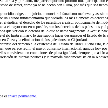
udáfrica y, por tanto, me parece oportuno prohibir toda participación e
 Estado de Israel, como ya se ha hecho con Rusia, por más que sea neces
enocidio exige, a mi juicio, denunciar el fanatismo medieval y asesino
e un Estado fundamentalista que violaría los más elementales derechos 
de reivindicar el derecho de los palestinos a existir políticamente de mod
ta el mayor consenso posible, son los derechos de los palestinos y el pr
 nada que ver con la defensa de lo que se llama vagamente la «causa pale
e el río hasta el mar», lo que supone hacer desaparecer el Estado de Isr
o en Gaza y la eliminación de los palestinos en Cisjordania.
fensa del derecho a la existencia del Estado de Israel. Dicho esto, la d
srael, que parece reunir el mayor consenso internacional, aunque hoy po
elíes convivieran en condiciones de plena igualdad, siempre que así lo 
orrelación de fuerzas políticas y la mayoría fundamentaista en la Knesset
da el
enlace permanente
.