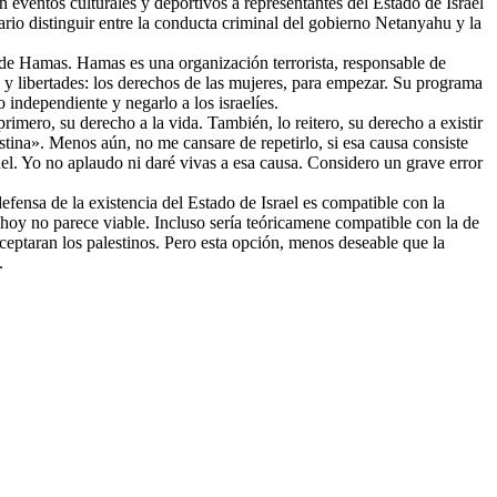
n eventos culturales y deportivos a representantes del Estado de Israel
ario distinguir entre la conducta criminal del gobierno Netanyahu y la
 de Hamas. Hamas es una organización terrorista, responsable de
y libertades: los derechos de las mujeres, para empezar. Su programa
o independiente y negarlo a los israelíes.
imero, su derecho a la vida. También, lo reitero, su derecho a existir
stina». Menos aún, no me cansare de repetirlo, si esa causa consiste
ael. Yo no aplaudo ni daré vivas a esa causa. Considero un grave error
efensa de la existencia del Estado de Israel es compatible con la
r hoy no parece viable. Incluso sería teóricamene compatible con la de
aceptaran los palestinos. Pero esta opción, menos deseable que la
.