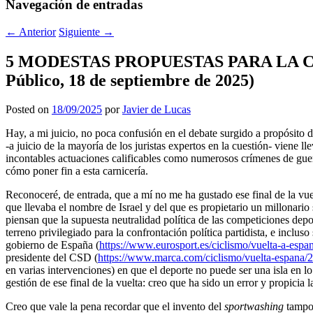
Navegación de entradas
←
Anterior
Siguiente
→
5 MODESTAS PROPUESTAS PARA LA CLAR
Público, 18 de septiembre de 2025)
Posted on
18/09/2025
por
Javier de Lucas
Hay, a mi juicio, no poca confusión en el debate surgido a propósito d
-a juicio de la mayoría de los juristas expertos en la cuestión- vien
incontables actuaciones calificables como numerosos crímenes de guer
cómo poner fin a esta carnicería.
Reconoceré, de entrada, que a mí no me ha gustado ese final de la vue
que llevaba el nombre de Israel y del que es propietario un millonari
piensan que la supuesta neutralidad política de las competiciones depo
terreno privilegiado para la confrontación política partidista, e inclu
gobierno de España (
https://www.eurosport.es/ciclismo/vuelta-a-esp
presidente del CSD (
https://www.marca.com/ciclismo/vuelta-espana/2
en varias intervenciones) en que el deporte no puede ser una isla en l
gestión de ese final de la vuelta: creo que ha sido un error y propicia l
Creo que vale la pena recordar que el invento del
sportwashing
tampoc