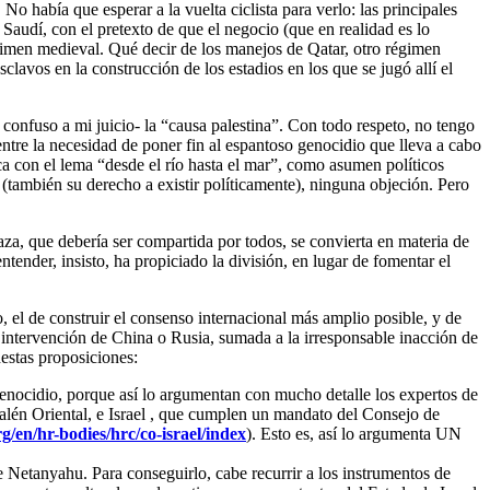
No había que esperar a la vuelta ciclista para verlo: las principales
audí, con el pretexto de que el negocio (que en realidad es lo
égimen medieval. Qué decir de los manejos de Qatar, otro régimen
lavos en la construcción de los estadios en los que se jugó allí el
confuso a mi juicio- la “causa palestina”. Con todo respeto, no tengo
 entre la necesidad de poner fin al espantoso genocidio que lleva a cabo
ca con el lema “desde el río hasta el mar”, como asumen políticos
(también su derecho a existir políticamente), ninguna objeción. Pero
za, que debería ser compartida por todos, se convierta en materia de
tender, insisto, ha propiciado la división, en lugar de fomentar el
, el de construir el consenso internacional más amplio posible, y de
 intervención de China o Rusia, sumada a la irresponsable inacción de
estas proposiciones:
genocidio, porque así lo argumentan con mucho detalle los expertos de
salén Oriental, e Israel , que cumplen un mandato del Consejo de
g/en/hr-bodies/hrc/co-israel/index
). Esto es, así lo argumenta UN
e Netanyahu. Para conseguirlo, cabe recurrir a los instrumentos de