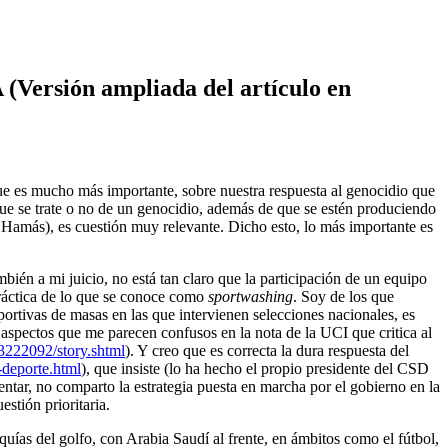
ión ampliada del artículo en
o que es mucho más importante, sobre nuestra respuesta al genocidio que
 que se trate o no de un genocidio, además de que se estén produciendo
 Hamás), es cuestión muy relevante. Dicho esto, lo más importante es
ién a mi juicio, no está tan claro que la participación de un equipo
práctica de lo que se conoce como
sportwashing
. Soy de los que
portivas de masas en las que intervienen selecciones nacionales, es
os aspectos que me parecen confusos en la nota de la UCI que critica al
23222092/story.shtml
). Y creo que es correcta la dura respuesta del
-deporte.html
), que insiste (lo ha hecho el propio presidente del CSD
entar, no comparto la estrategia puesta en marcha por el gobierno en la
estión prioritaria.
ías del golfo, con Arabia Saudí al frente, en ámbitos como el fútbol,