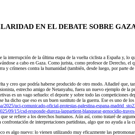
IDAD EN EL DEBATE SOBRE GAZA (Vers
e la interrupción de la última etapa de la vuelta ciclista a España y, l
e llevándose a cabo en Gaza. Como jurista, como profesor de Derecho, el
ra y crímenes contra la humanidad (también, desde luego, por parte de
lta y creo que podría haberse producido de otro modo. Añadiré que, tamb
o sionista, estrecho amigo de Netanyahu, fuera un nuevo ejemplo de la 
rtivas es un vago señuelo: el deporte y sobre todo las competiciones de
so se ha dicho que eso es un buen sustituto de la guerra. Ese es uno de l
ana/2025/uci-comunicado-oficial-protestas-palestina-espana-madrid_sto
025/09/15/csd-responde-dureza-lappartient-blanquear-genocidio-traves
o que se refiere a los derechos humanos. Aún así, como trataré de argum
a confrontación de interpretaciones partidistas, algo que no ayuda a la cu
o es algo nuevo: lo vienen utilizando muy eficazmente las petromonarqu