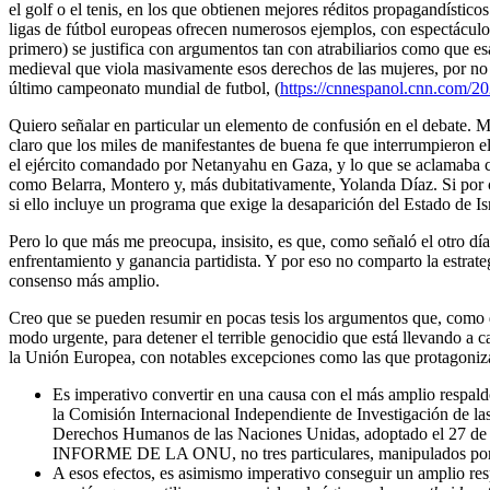
el golf o el tenis, en los que obtienen mejores réditos propagandísticos
ligas de fútbol europeas ofrecen numerosos ejemplos, con espectáculos
primero) se justifica con argumentos tan con atrabiliarios como que e
medieval que viola masivamente esos derechos de las mujeres, por no me
último campeonato mundial de futbol, (
https://cnnespanol.cnn.com/20
Quiero señalar en particular un elemento de confusión en el debate. M
claro que los miles de manifestantes de buena fe que interrumpieron el 
el ejército comandado por Netanyahu en Gaza, y lo que se aclamaba com
como Belarra, Montero y, más dubitativamente, Yolanda Díaz. Si por ca
si ello incluye un programa que exige la desaparición del Estado de Isr
Pero lo que más me preocupa, insisito, es que, como señaló el otro dí
enfrentamiento y ganancia partidista. Y por eso no comparto la estrateg
consenso más amplio.
Creo que se pueden resumir en pocas tesis los argumentos que, como dig
modo urgente, para detener el terrible genocidio que está llevando a
la Unión Europea, con notables excepciones como las que protagoniza
Es imperativo convertir en una causa con el más amplio respald
la Comisión Internacional Independiente de Investigación de la
Derechos Humanos de las Naciones Unidas, adoptado el 27 d
INFORME DE LA ONU, no tres particulares, manipulados por
A esos efectos, es asimismo imperativo conseguir un amplio resp