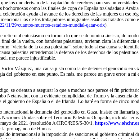
 que los que derivan de la captación de cerebros para sus universidades. 
 bochornosos como las finales de copa de España trasladadas a Arabia S
sa celebración ayuda al avance de los derechos de las mujeres en ese r
ncionar los de los trabajadores inmigrantes asiáticos tratados como esc
22/11/29/cuantos-muertos-estadios-mundial-qatar-orix
).
e refiero al entusiasmo en torno a lo que se denomina -insisto, de modo 
final de la vuelta, con banderas palestinas, tuvieran clara la diferencia
o “victoria de la causa palestina”, sobre todo si esa causa se identifi
usa palestina entendemos la defensa de los derechos de los palestinos 
ael, me parece injustificable.
a Victor Vázquez, una causa justa como la de detener el genocidio en Ga
ia del gobierno en este punto. Es más, me parece un grave error: a mi en
o, se orientan a asegurar lo que a muchos nos parece el fin prioritario
 cabo Netanyahu, con la evidente complicidad de Trump y la ausencia de
 el gobierno de España o el de Irlanda. Lo haré en forma de cinco mod
o internacional la denuncia del genocidio en Gaza. Insisto en llamarla 
s Naciones Unidas sobre el Territorio Palestino Ocupado, incluida Jeru
e mayo de 2021 (resolución A/HRC/RES/S-30/1,
https://www.ohchr.or
 la propaganda de Hamas.
aldo internacional a la imposición de sanciones al gobierno criminal d