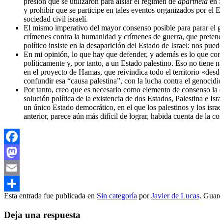
presión que se utilizaron para aislar el régimen de
apartheid
en S
y prohibir que se participe en tales eventos organizados por el
sociedad civil israelí.
El mismo imperativo del mayor consenso posible para parar el g
crímenes contra la humanidad y crímenes de guerra, que pretend
político insiste en la desaparición del Estado de Israel: nos pue
En mi opinión, lo que hay que defender, y además es lo que conci
políticamente y, por tanto, a un Estado palestino. Eso no tiene
en el proyecto de Hamas, que reivindica todo el territorio «desd
confundir esa “causa palestina”, con la lucha contra el genocidi
Por tanto, creo que es necesario como elemento de consenso la de
solución política de la existencia de dos Estados, Palestina e I
un único Estado democrático, en el que los palestinos y los isra
anterior, parece aún más difícil de lograr, habida cuenta de la c
Facebook
Mastodon
Email
Esta entrada fue publicada en
Sin categoría
por
Javier de Lucas
. Guar
Compartir
Deja una respuesta