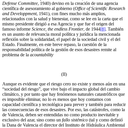
Defense Committee
, 1940) devino en la creación de una agencia
científica de asesoramiento al gobierno (
Office of Scientific Research
and Developpment
, 1941), con fines mucho más amplios,
relacionados con la salud y bienestar, como se lee en la carta que el
mismo presidente dirigió a esa Agencia y que fue el origen del
famoso informe
Science, the endless Frontier
, de 1944
[8]
. También
es un asunto de relevancia moral política y jurídica la mencionada
reflexión sobre la solidaridad, el papel de la sociedad civil y el del
Estado. Finalmente, en este breve repaso, la cuestión de la
responsabilidad política de la gestión de esos desastres remite al
problema de la
acountability
(II)
Aunque es evidente que el riesgo cero no existe y menos aún en una
“sociedad del riesgo”, que vive bajo el impacto global del cambio
climático, y por tanto que hay fenómenos naturales catastróficos que
es imposible eliminar, no lo es menos que hoy contamos con
capacidad científica y tecnológica para prever y también para reducir
las consecuencias de esos desastres. Por eso, las catástrofes, como la
de Valencia, deben ser entendidas no como producto inevitable y
exclusivo del azar, sino como un
fallo sistémico
(tal y como definió
la Dana de Valencia el director del Instituto de Hidráulica Ambiental