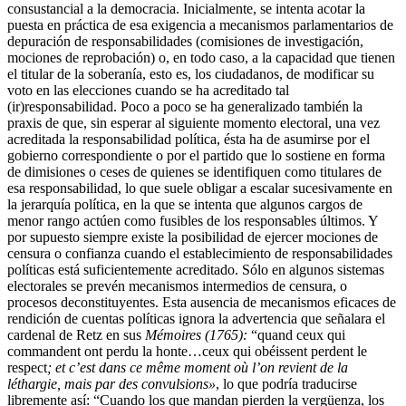
consustancial a la democracia. Inicialmente, se intenta acotar la
puesta en práctica de esa exigencia a mecanismos parlamentarios de
depuración de responsabilidades (comisiones de investigación,
mociones de reprobación) o, en todo caso, a la capacidad que tienen
el titular de la soberanía, esto es, los ciudadanos, de modificar su
voto en las elecciones cuando se ha acreditado tal
(ir)responsabilidad. Poco a poco se ha generalizado también la
praxis de que, sin esperar al siguiente momento electoral, una vez
acreditada la responsabilidad política, ésta ha de asumirse por el
gobierno correspondiente o por el partido que lo sostiene en forma
de dimisiones o ceses de quienes se identifiquen como titulares de
esa responsabilidad, lo que suele obligar a escalar sucesivamente en
la jerarquía política, en la que se intenta que algunos cargos de
menor rango actúen como fusibles de los responsables últimos. Y
por supuesto siempre existe la posibilidad de ejercer mociones de
censura o confianza cuando el establecimiento de responsabilidades
políticas está suficientemente acreditado. Sólo en algunos sistemas
electorales se prevén mecanismos intermedios de censura, o
procesos deconstituyentes. Esta ausencia de mecanismos eficaces de
rendición de cuentas políticas ignora la advertencia que señalara el
cardenal de Retz en sus
Mémoires (1765):
“quand ceux qui
commandent ont perdu la honte…ceux qui obéissent perdent le
respect
; et c’est dans ce même moment où l’on revient de la
léthargie, mais par des convulsions»
, lo que podría traducirse
libremente así: “Cuando los que mandan pierden la vergüenza, los