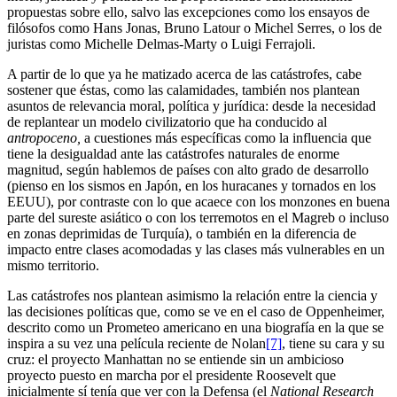
propuestas sobre ello, salvo las excepciones como los ensayos de
filósofos como Hans Jonas, Bruno Latour o Michel Serres, o los de
juristas como Michelle Delmas-Marty o Luigi Ferrajoli.
A partir de lo que ya he matizado acerca de las catástrofes, cabe
sostener que éstas, como las calamidades, también nos plantean
asuntos de relevancia moral, política y jurídica: desde la necesidad
de replantear un modelo civilizatorio que ha conducido al
antropoceno,
a cuestiones más específicas como la influencia que
tiene la desigualdad ante las catástrofes naturales de enorme
magnitud, según hablemos de países con alto grado de desarrollo
(pienso en los sismos en Japón, en los huracanes y tornados en los
EEUU), por contraste con lo que acaece con los monzones en buena
parte del sureste asiático o con los terremotos en el Magreb o incluso
en zonas deprimidas de Turquía), o también en la diferencia de
impacto entre clases acomodadas y las clases más vulnerables en un
mismo territorio.
Las catástrofes nos plantean asimismo la relación entre la ciencia y
las decisiones políticas que, como se ve en el caso de Oppenheimer,
descrito como un Prometeo americano en una biografía en la que se
inspira a su vez una película reciente de Nolan
[7]
, tiene su cara y su
cruz: el proyecto Manhattan no se entiende sin un ambicioso
proyecto puesto en marcha por el presidente Roosevelt que
inicialmente sí tenía que ver con la Defensa (el
National Research