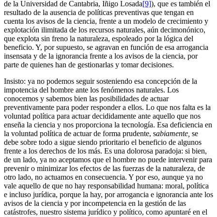
de la Universidad de Cantabria, Iñigo Losada
[9]
), que es también el
resultado de la ausencia de políticas preventivas que tengan en
cuenta los avisos de la ciencia, frente a un modelo de crecimiento y
explotación ilimitada de los recursos naturales, aún decimonónico,
que explota sin freno la naturaleza, espoleado por la lógica del
beneficio. Y, por supuesto, se agravan en función de esa arrogancia
insensata y de la ignorancia frente a los avisos de la ciencia, por
parte de quienes han de gestionarlas y tomar decisiones.
Insisto: ya no podemos seguir sosteniendo esa concepción de la
impotencia del hombre ante los fenómenos naturales. Los
conocemos y sabemos bien las posibilidades de actuar
preventivamente para poder responder a ellos. Lo que nos falta es la
voluntad política para actuar decididamente ante aquello que nos
enseña la ciencia y nos proporciona la tecnología. Esa deficiencia en
la voluntad política de actuar de forma prudente, s
abiamente,
se
debe sobre todo a sigue siendo prioritario el beneficio de algunos
frente a los derechos de los más. Es una dolorosa paradoja: si bien,
de un lado, ya no aceptamos que el hombre no puede intervenir para
prevenir o minimizar los efectos de las fuerzas de la naturaleza, de
otro lado, no actuamos en consecuencia. Y por eso, aunque ya no
vale aquello de que no hay responsabilidad humana: moral, política
e incluso jurídica, porque la hay, por arrogancia e ignorancia ante los
avisos de la ciencia y por incompetencia en la gestión de las
catástrofes, nuestro sistema jurídico y político, como apuntaré en el