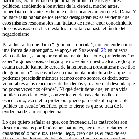
hablamos, era muy fácil superar la ignorancia de los gestores
políticos, acudiendo a los avisos de la ciencia, mucho antes,
inmediatamente antes y durante el desencadenamiento de la Dana. Y
no hace falta hablar de los efectos desagradables: es evidente que
esos mismos responsables han tratado de negar tener conocimiento
de esos avisos o incluso restarles importancia hasta el límite del
negacionismo.
Para ilustrar lo que llama “ignorancia querida”, que entiende como
una forma de autoengaño, se apoya en Strawson
[12]
: en nuestra
vida cotidiana, al adoptar continuamente decisiones, preferimos “no
saber” algunas cosas, o fingir que no están a nuestro alcance (lo que
estaría paradójicamente cerca de la ignorancia presuntuosa): ese tipo
de ignorancia “nos envuelve en una niebla protectora de la que no
podemos prescindir mientras seamos como somos, es decir, seres
vulnerables a las reacciones de los demás y a la verdad desnuda que
no pocas veces nos ofende”. Ni qué decir tiene que, en una vida
política como la nuestra, convertida en demasiada medida en
espectáculo, esa niebla protectora puede parecerle al responsable
político un escudo benéfico, pero lo cierto es que se trata de la
evidencia de la incompetencia.
Lo que quiero señalar es que, con frecuencia, las catástrofes son
desencadenadas por fenómenos naturales, pero no estrictamente
causadas sólo por ellos. Desde luego, creo que es el caso de esa
Dana que ha destrozado las vidas de una buena parte de casi un