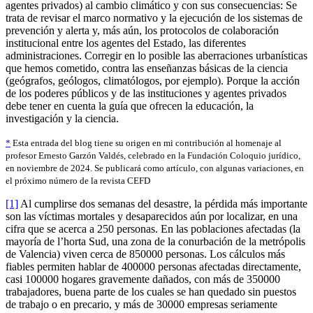
agentes privados) al cambio climático y con sus consecuencias: Se
trata de revisar el marco normativo y la ejecución de los sistemas de
prevención y alerta y, más aún, los protocolos de colaboración
institucional entre los agentes del Estado, las diferentes
administraciones. Corregir en lo posible las aberraciones urbanísticas
que hemos cometido, contra las enseñanzas básicas de la ciencia
(geógrafos, geólogos, climatólogos, por ejemplo). Porque la acción
de los poderes públicos y de las instituciones y agentes privados
debe tener en cuenta la guía que ofrecen la educación, la
investigación y la ciencia.
*
Esta entrada del blog tiene su origen en mi contribución al homenaje al
profesor Ernesto Garzón Valdés, celebrado en la Fundación Coloquio jurídico,
en noviembre de 2024. Se publicará como artículo, con algunas variaciones, en
el próximo número de la revista CEFD
[1]
Al cumplirse dos semanas del desastre, la pérdida más importante
son las víctimas mortales y desaparecidos aún por localizar, en una
cifra que se acerca a 250 personas. En las poblaciones afectadas (la
mayoría de l’horta Sud, una zona de la conurbación de la metrópolis
de Valencia) viven cerca de 850000 personas. Los cálculos más
fiables permiten hablar de 400000 personas afectadas directamente,
casi 100000 hogares gravemente dañados, con más de 350000
trabajadores, buena parte de los cuales se han quedado sin puestos
de trabajo o en precario, y más de 30000 empresas seriamente