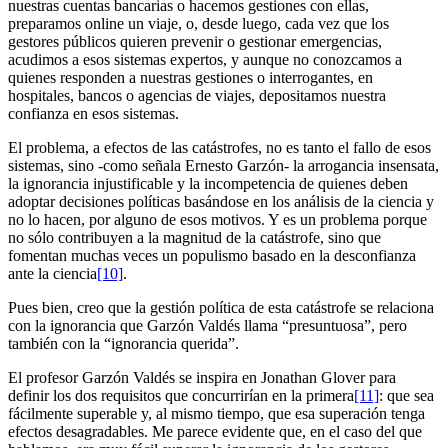
nuestras cuentas bancarias o hacemos gestiones con ellas,
preparamos online un viaje, o, desde luego, cada vez que los
gestores públicos quieren prevenir o gestionar emergencias,
acudimos a esos sistemas expertos, y aunque no conozcamos a
quienes responden a nuestras gestiones o interrogantes, en
hospitales, bancos o agencias de viajes, depositamos nuestra
confianza en esos sistemas.
El problema, a efectos de las catástrofes, no es tanto el fallo de esos
sistemas, sino -como señala Ernesto Garzón- la arrogancia insensata,
la ignorancia injustificable y la incompetencia de quienes deben
adoptar decisiones políticas basándose en los análisis de la ciencia y
no lo hacen, por alguno de esos motivos. Y es un problema porque
no sólo contribuyen a la magnitud de la catástrofe, sino que
fomentan muchas veces un populismo basado en la desconfianza
ante la ciencia
[10]
.
Pues bien, creo que la gestión política de esta catástrofe se relaciona
con la ignorancia que Garzón Valdés llama “presuntuosa”, pero
también con la “ignorancia querida”.
El profesor Garzón Valdés se inspira en Jonathan Glover para
definir los dos requisitos que concurrirían en la primera
[11]
: que sea
fácilmente superable y, al mismo tiempo, que esa superación tenga
efectos desagradables. Me parece evidente que, en el caso del que