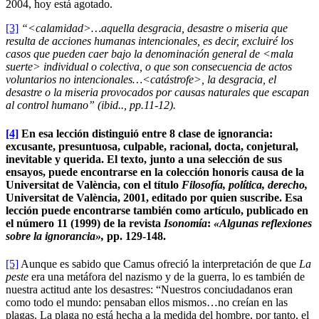
2004, hoy está agotado.
[3]
“<calamidad>…aquella desgracia, desastre o miseria que
resulta de acciones humanas intencionales, es decir, excluiré los
casos que pueden caer bajo la denominación general de <mala
suerte> individual o colectiva, o que son consecuencia de actos
voluntarios no intencionales…<catástrofe>, la desgracia, el
desastre o la miseria provocados por causas naturales que escapan
al control humano” (ibid.., pp.11-12).
[4]
En esa lección distinguió entre 8 clase de ignorancia:
excusante, presuntuosa, culpable, racional, docta, conjetural,
inevitable y querida. El texto, junto a una selección de sus
ensayos, puede encontrarse en la colección honoris causa de la
Universitat de València, con el título
Filosofía, política, derecho,
Universitat de València, 2001, editado por quien suscribe. Esa
lección puede encontrarse también como artículo, publicado en
el número 11 (1999) de la revista
Isonomía
:
«Algunas reflexiones
sobre la ignorancia»,
pp. 129-148.
[5]
Aunque es sabido que Camus ofreció la interpretación de que
La
peste
era una metáfora del nazismo y de la guerra, lo es también de
nuestra actitud ante los desastres: “Nuestros conciudadanos eran
como todo el mundo: pensaban ellos mismos…no creían en las
plagas. La plaga no está hecha a la medida del hombre, por tanto, el