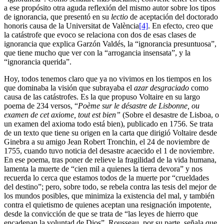
a ese propósito otra aguda reflexión del mismo autor sobre los tipos
de ignorancia, que presentó en su
lectio
de aceptación del doctorado
honoris causa de la Universitat de València
[4]
. En efecto, creo que
la catástrofe que evoco se relaciona con dos de esas clases de
ignorancia que explica Garzón Valdés, la “ignorancia presuntuosa”,
que tiene mucho que ver con la “arrogancia insensata”, y la
“ignorancia querida”.
Hoy, todos tenemos claro que ya no vivimos en los tiempos en los
que dominaba la visión que subrayaba el
azar desgraciado
como
causa de las catástrofes. Es la que propuso Voltaire en su largo
poema de 234 versos, “
Poème sur le désastre de Lisbonne, ou
examen de cet axiome, tout est bien”
(Sobre el desastre de Lisboa, o
un examen del axioma todo está bien), publicado en 1756. Se trata
de un texto que tiene su origen en la carta que dirigió Voltaire desde
Ginebra a su amigo Jean Robert Tronchin, el 24 de noviembre de
1755, cuando tuvo noticia del desastre acaecido el 1 de noviembre.
En ese poema, tras poner de relieve la fragilidad de la vida humana,
lamenta la muerte de “cien mil a quienes la tierra devora” y nos
recuerda lo cerca que estamos todos de la muerte por “crueldades
del destino”; pero, sobre todo, se rebela contra las tesis del mejor de
los mundos posibles, que minimiza la existencia del mal, y también
contra el quietismo de quienes aceptan una resignación impotente,
desde la convicción de que se trata de “las leyes de hierro que
encadenan la voluntad de Dios”. Rousseau, por su parte, señala que