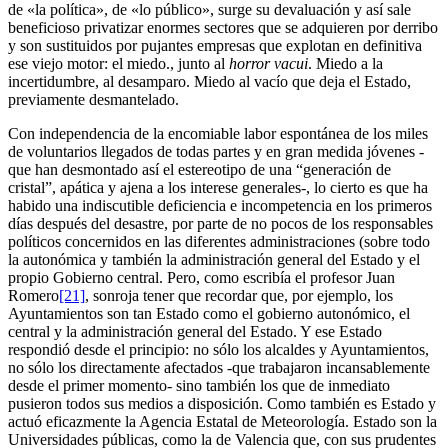
de «la política», de «lo público», surge su devaluación y así sale
beneficioso privatizar enormes sectores que se adquieren por derribo
y son sustituidos por pujantes empresas que explotan en definitiva
ese viejo motor: el miedo., junto al
horror vacui
. Miedo a la
incertidumbre, al desamparo. Miedo al vacío que deja el Estado,
previamente desmantelado.
Con independencia de la encomiable labor espontánea de los miles
de voluntarios llegados de todas partes y en gran medida jóvenes -
que han desmontado así el estereotipo de una “generación de
cristal”, apática y ajena a los interese generales-, lo cierto es que ha
habido una indiscutible deficiencia e incompetencia en los primeros
días después del desastre, por parte de no pocos de los responsables
políticos concernidos en las diferentes administraciones (sobre todo
la autonómica y también la administración general del Estado y el
propio Gobierno central. Pero, como escribía el profesor Juan
Romero
[21]
, sonroja tener que recordar que, por ejemplo, los
Ayuntamientos son tan Estado como el gobierno autonómico, el
central y la administración general del Estado. Y ese Estado
respondió desde el principio: no sólo los alcaldes y Ayuntamientos,
no sólo los directamente afectados -que trabajaron incansablemente
desde el primer momento- sino también los que de inmediato
pusieron todos sus medios a disposición. Como también es Estado y
actuó eficazmente la Agencia Estatal de Meteorología. Estado son la
Universidades públicas, como la de Valencia que, con sus prudentes