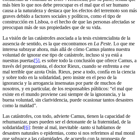
más bien lo que nos debe preocupar es el mal que el ser humano
causa a la naturaleza y destaca que los efectos del terremoto son más
graves debido a factores sociales y políticos, como el tipo de
construcción en Lisboa, o el hecho de que las personas afectadas se
preocupan más de sus propiedades que de su vida.
La visión de las catástrofes asociada a la tesis existencialista de la
ausencia de sentido, es la que encontramos en
La Peste.
Lo que me
interesa subrayar ahora, más allá de cómo Camus plantea nuestra
voluntad de ignorar ese tipo de catástrofe, incluso si ya está a
nuestras puertas
[5]
, es sobre todo la conclusión que ofrece Camus, a
través del protagonista, el doctor Rieux, cuando se enfrenta a ese
mal terrible que azota Orán. Rieux, pese a todo, confía en la ciencia
y sobre todo en la solidaridad, pero insiste en el peso de la
ignorancia y la arrogancia insensatas por parte de muchos de
nosotros, y en particular, de los responsables públicos: “el mal que
existe en el mundo proviene casi siempre de la ignorancia, y la
buena voluntad, sin clarividencia, puede ocasionar tantos desastres
como la maldad”.
Las catástrofes, con todo, advierte Camus, tienen la capacidad de
rehumanizar, pues pueden ser el detonante de la fraternidad, de la
solidaridad
[6]
: frente al mal, inevitable -tanto si hablamos de
desastres naturales o epidemias, como si nos referimos al mal moral
que subyace a las calamidades, de acuerdo con la propuesta de