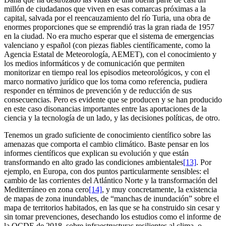
millón de ciudadanos que viven en esas comarcas próximas a la
capital, salvada por el reencauzamiento del río Turia, una obra de
enormes proporciones que se emprendió tras la gran riada de 1957
en la ciudad. No era mucho esperar que el sistema de emergencias
valenciano y español (con piezas fiables científicamente, como la
Agencia Estatal de Meteorología, AEMET), con el conocimiento y
los medios informáticos y de comunicación que permiten
monitorizar en tiempo real los episodios meteorológicos, y con el
marco normativo jurídico que los toma como referencia, pudiera
responder en términos de prevención y de reducción de sus
consecuencias. Pero es evidente que se producen y se han producido
en este caso disonancias importantes entre las aportaciones de la
ciencia y la tecnología de un lado, y las decisiones políticas, de otro.
Tenemos un grado suficiente de conocimiento científico sobre las
amenazas que comporta el cambio climático. Baste pensar en los
informes científicos que explican su evolución y que están
transformando en alto grado las condiciones ambientales
[13]
. Por
ejemplo, en Europa, con dos puntos particularmente sensibles: el
cambio de las corrientes del Atlántico Norte y la transformación del
Mediterráneo en zona cero
[14]
, y muy concretamente, la existencia
de mapas de zona inundables, de “manchas de inundación” sobre el
mapa de territorios habitados, en las que se ha construido sin cesar y
sin tomar prevenciones, desechando los estudios como el informe de
la OCDE de 2018, sobre infraestructuras resilientes al clima, o