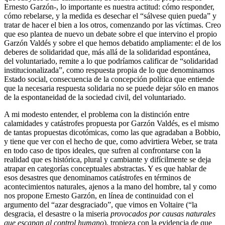
Ernesto Garzón-, lo importante es nuestra actitud: cómo responder,
cómo rebelarse, y la medida es desechar el “sálvese quien pueda” y
tratar de hacer el bien a los otros, comenzando por las víctimas. Creo
que eso plantea de nuevo un debate sobre el que intervino el propio
Garzón Valdés y sobre el que hemos debatido ampliamente: el de los
deberes de solidaridad que, más allá de la solidaridad espontánea,
del voluntariado, remite a lo que podríamos calificar de “solidaridad
institucionalizada”, como respuesta propia de lo que denominamos
Estado social, consecuencia de la concepción política que entiende
que la necesaria respuesta solidaria no se puede dejar sólo en manos
de la espontaneidad de la sociedad civil, del voluntariado.
A mi modesto entender, el problema con la distinción entre
calamidades y catástrofes propuesta por Garzón Valdés, es el mismo
de tantas propuestas dicotómicas, como las que agradaban a Bobbio,
y tiene que ver con el hecho de que, como advirtiera Weber, se trata
en todo caso de tipos ideales, que sufren al confrontarse con la
realidad que es histórica, plural y cambiante y difícilmente se deja
atrapar en categorías conceptuales abstractas. Y es que hablar de
esos desastres que denominamos catástrofes en términos de
acontecimientos naturales, ajenos a la mano del hombre, tal y como
nos propone Ernesto Garzón, en línea de continuidad con el
argumento del “azar desgraciado”, que vimos en Voltaire (“la
desgracia, el desastre o la miseria
provocados por causas naturales
que escapan al control humano
), tropieza con la evidencia de que