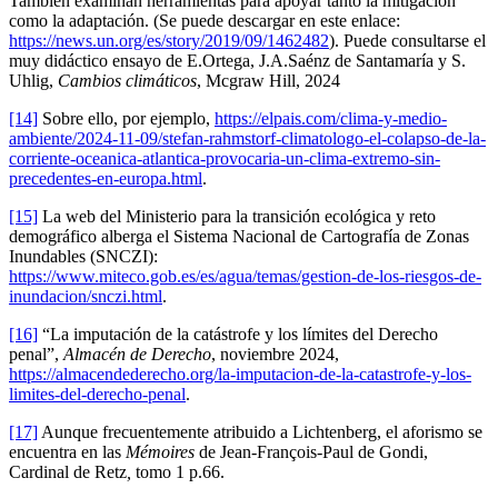
También examinan herramientas para apoyar tanto la mitigación
como la adaptación. (Se puede descargar en este enlace:
https://news.un.org/es/story/2019/09/1462482
). Puede consultarse el
muy didáctico ensayo de E.Ortega, J.A.Saénz de Santamaría y S.
Uhlig,
Cambios climáticos
, Mcgraw Hill, 2024
[14]
Sobre ello, por ejemplo,
https://elpais.com/clima-y-medio-
ambiente/2024-11-09/stefan-rahmstorf-climatologo-el-colapso-de-la-
corriente-oceanica-atlantica-provocaria-un-clima-extremo-sin-
precedentes-en-europa.html
.
[15]
La web del Ministerio para la transición ecológica y reto
demográfico alberga el Sistema Nacional de Cartografía de Zonas
Inundables (SNCZI):
https://www.miteco.gob.es/es/agua/temas/gestion-de-los-riesgos-de-
inundacion/snczi.html
.
[16]
“La imputación de la catástrofe y los límites del Derecho
penal”,
Almacén de Derecho
, noviembre 2024,
https://almacendederecho.org/la-imputacion-de-la-catastrofe-y-los-
limites-del-derecho-penal
.
[17]
Aunque frecuentemente atribuido a Lichtenberg, el aforismo se
encuentra en las
Mémoires
de Jean-François-Paul de Gondi,
Cardinal de Retz
,
tomo 1 p.66.