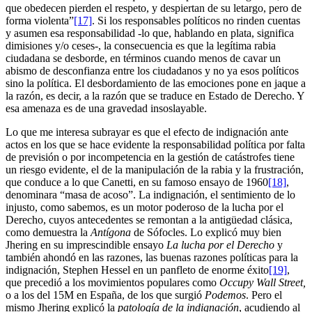
que obedecen pierden el respeto, y despiertan de su letargo, pero de
forma violenta”
[17]
. Si los responsables políticos no rinden cuentas
y asumen esa responsabilidad -lo que, hablando en plata, significa
dimisiones y/o ceses-, la consecuencia es que la legítima rabia
ciudadana se desborde, en términos cuando menos de cavar un
abismo de desconfianza entre los ciudadanos y no ya esos políticos
sino la política. El desbordamiento de las emociones pone en jaque a
la razón, es decir, a la razón que se traduce en Estado de Derecho. Y
esa amenaza es de una gravedad insoslayable.
Lo que me interesa subrayar es que el efecto de indignación ante
actos en los que se hace evidente la responsabilidad política por falta
de previsión o por incompetencia en la gestión de catástrofes tiene
un riesgo evidente, el de la manipulación de la rabia y la frustración,
que conduce a lo que Canetti, en su famoso ensayo de 1960
[18]
,
denominara “masa de acoso”. La indignación, el sentimiento de lo
injusto, como sabemos, es un motor poderoso de la lucha por el
Derecho, cuyos antecedentes se remontan a la antigüedad clásica,
como demuestra la
Antígona
de Sófocles. Lo explicó muy bien
Jhering en su imprescindible ensayo
La lucha por el Derecho
y
también ahondó en las razones, las buenas razones políticas para la
indignación, Stephen Hessel en un panfleto de enorme éxito
[19]
,
que precedió a los movimientos populares como
Occupy Wall Street,
o a los del 15M en España, de los que surgió
Podemos
. Pero el
mismo Jhering explicó la
patología de la indignación
, acudiendo al