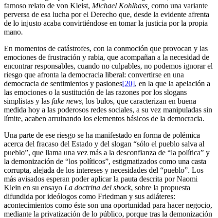
famoso relato de von Kleist,
Michael Kohlhass,
como una variante
perversa de esa lucha por el Derecho que, desde la evidente afrenta
de lo injusto acaba convirtiéndose en tomar la justicia por la propia
mano.
En momentos de catástrofes, con la conmoción que provocan y las
emociones de frustración y rabia, que acompañan a la necesidad de
encontrar responsables, cuando no culpables, no podemos ignorar el
riesgo que afronta la democracia liberal: convertirse en una
democracia de sentimientos y pasiones
[20]
, en la que la apelación a
las emociones o la sustitución de las razones por los slogans
simplistas y las
fake news
, los bulos, que caracterizan en buena
medida hoy a las poderosos redes sociales, a su vez manipuladas sin
límite, acaben arruinando los elementos básicos de la democracia.
Una parte de ese riesgo se ha manifestado en forma de polémica
acerca del fracaso del Estado y del slogan “sólo el pueblo salva al
pueblo”, que llama una vez más a la desconfianza de “la política” y
la demonización de “los políticos”, estigmatizados como una casta
corrupta, alejada de los intereses y necesidades del “pueblo”. Los
más avisados esperan poder aplicar la pauta descrita por Naomi
Klein en su ensayo
La doctrina del shock
, sobre la propuesta
difundida por ideólogos como Friedman y sus adláteres:
acontecimientos como éste son una oportunidad para hacer negocio,
mediante la privatización de lo público, porque tras la demonización