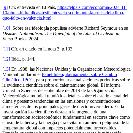
[9]
Cfr. entrevista en El País,
https://elpais.com/economia/2024-11-
10/obras-hidraulicas-resilientes-el-escudo-ante-la-crisis-del-clima-
que-falto-en-valencia.html
.
[10]
Sobre esa ideología populista advierte Richard Seymour en su
Disaster Nationalism.
The Downfall of the Liberal Civilisation,
Verso Books, 2024.
[11]
Cfr. art citado en la nota 3, p.133.
[12]
Ibid., p. 144.
[13]
En 1988, las Naciones Unidas y la Organización Meteorológica
Mundial fundaron el
Panel Intergubernamental sobre Cambio
Climático, IPCC
, para proporcionar actualizaciones periódicas sobre
la evidencia científica sobre el calentamiento global. El informe
United in Science, de septiembre de 2019 de la Organización
Meteorológica mundial reunió los detalles sobre el estado actual del
clima y presentó tendencias en las emisiones y concentraciones
atmosféricas de los principales gases de efecto invernadero. En la
investigación los científicos destacan la urgencia de una
transformación socioeconómica fundamental en sectores clave como
el uso de la tierra y la energía para evitar un aumento peligroso de la
temperatura global con impactos potencialmente irreversibles.