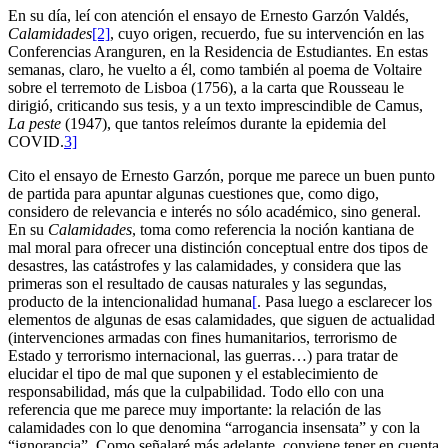
En su día, leí con atención el ensayo de Ernesto Garzón Valdés,
Calamidades
[2]
, cuyo origen, recuerdo, fue su intervención en las
Conferencias Aranguren, en la Residencia de Estudiantes. En estas
semanas, claro, he vuelto a él, como también al poema de Voltaire
sobre el terremoto de Lisboa (1756), a la carta que Rousseau le
dirigió, criticando sus tesis, y a un texto imprescindible de Camus,
La peste
(1947), que tantos releímos durante la epidemia del
COVID.
3]
Cito el ensayo de Ernesto Garzón, porque me parece un buen punto
de partida para apuntar algunas cuestiones que, como digo,
considero de relevancia e interés no sólo académico, sino general.
En su
Calamidades
, toma como referencia la noción kantiana de
mal moral para ofrecer una distinción conceptual entre dos tipos de
desastres, las catástrofes y las calamidades, y considera que las
primeras son el resultado de causas naturales y las segundas,
producto de la intencionalidad humana
[
. Pasa luego a esclarecer los
elementos de algunas de esas calamidades, que siguen de actualidad
(intervenciones armadas con fines humanitarios, terrorismo de
Estado y terrorismo internacional, las guerras…) para tratar de
elucidar el tipo de mal que suponen y el establecimiento de
responsabilidad, más que la culpabilidad. Todo ello con una
referencia que me parece muy importante: la relación de las
calamidades con lo que denomina “arrogancia insensata” y con la
“ignorancia”. Como señalaré más adelante, conviene tener en cuenta