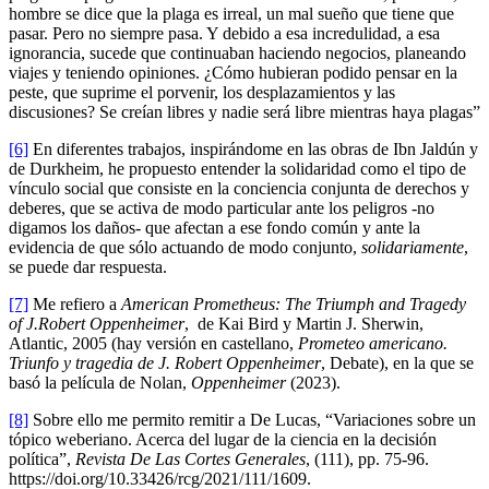
hombre se dice que la plaga es irreal, un mal sueño que tiene que
pasar. Pero no siempre pasa. Y debido a esa incredulidad, a esa
ignorancia, sucede que continuaban haciendo negocios, planeando
viajes y teniendo opiniones. ¿Cómo hubieran podido pensar en la
peste, que suprime el porvenir, los desplazamientos y las
discusiones? Se creían libres y nadie será libre mientras haya plagas”
[6]
En diferentes trabajos, inspirándome en las obras de Ibn Jaldún y
de Durkheim, he propuesto entender la solidaridad como el tipo de
vínculo social que consiste en la conciencia conjunta de derechos y
deberes, que se activa de modo particular ante los peligros -no
digamos los daños- que afectan a ese fondo común y ante la
evidencia de que sólo actuando de modo conjunto,
solidariamente
,
se puede dar respuesta.
[7]
Me refiero a
American Prometheus: The Triumph and Tragedy
of J.Robert Oppenheimer
, de Kai Bird y Martin J. Sherwin,
Atlantic, 2005 (hay versión en castellano,
Prometeo americano.
Triunfo y tragedia de J. Robert Oppenheimer
, Debate), en la que se
basó la película de Nolan,
Oppenheimer
(2023).
[8]
Sobre ello me permito remitir a De Lucas, “Variaciones sobre un
tópico weberiano. Acerca del lugar de la ciencia en la decisión
política”,
Revista De Las Cortes Generales
, (111), pp. 75-96.
https://doi.org/10.33426/rcg/2021/111/1609.