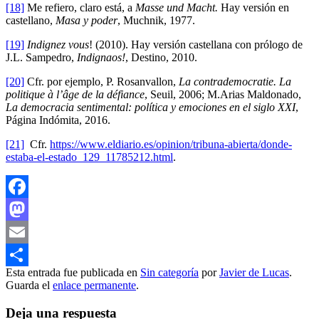
[18]
Me refiero, claro está, a
Masse und Macht.
Hay versión en
castellano,
Masa y poder
, Muchnik, 1977.
[19]
Indignez vous
! (2010). Hay versión castellana con prólogo de
J.L. Sampedro,
Indignaos!
, Destino, 2010.
[20]
Cfr. por ejemplo, P. Rosanvallon,
La contrademocratie.
La
politique à l’âge de la défiance
, Seuil, 2006; M.Arias Maldonado,
La democracia sentimental: política y emociones en el siglo XXI
,
Página Indómita, 2016.
[21]
Cfr.
https://www.eldiario.es/opinion/tribuna-abierta/donde-
estaba-el-estado_129_11785212.html
.
Facebook
Mastodon
Email
Esta entrada fue publicada en
Sin categoría
por
Javier de Lucas
.
Compartir
Guarda el
enlace permanente
.
Deja una respuesta