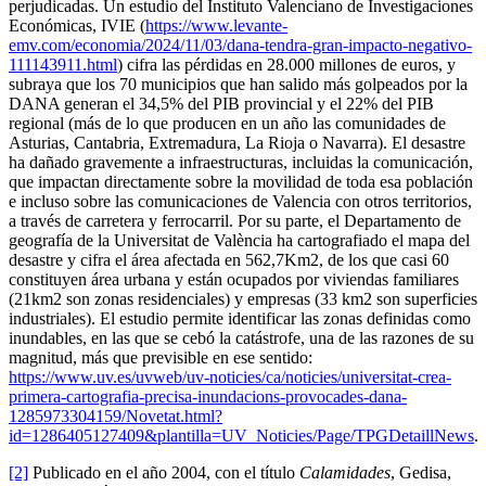
perjudicadas. Un estudio del Instituto Valenciano de Investigaciones
Económicas, IVIE (
https://www.levante-
emv.com/economia/2024/11/03/dana-tendra-gran-impacto-negativo-
111143911.html
) cifra las pérdidas en 28.000 millones de euros, y
subraya que los 70 municipios que han salido más golpeados por la
DANA generan el 34,5% del PIB provincial y el 22% del PIB
regional (más de lo que producen en un año las comunidades de
Asturias, Cantabria, Extremadura, La Rioja o Navarra). El desastre
ha dañado gravemente a infraestructuras, incluidas la comunicación,
que impactan directamente sobre la movilidad de toda esa población
e incluso sobre las comunicaciones de Valencia con otros territorios,
a través de carretera y ferrocarril. Por su parte, el Departamento de
geografía de la Universitat de València ha cartografiado el mapa del
desastre y cifra el área afectada en 562,7Km2, de los que casi 60
constituyen área urbana y están ocupados por viviendas familiares
(21km2 son zonas residenciales) y empresas (33 km2 son superficies
industriales). El estudio permite identificar las zonas definidas como
inundables, en las que se cebó la catástrofe, una de las razones de su
magnitud, más que previsible en ese sentido:
https://www.uv.es/uvweb/uv-noticies/ca/noticies/universitat-crea-
primera-cartografia-precisa-inundacions-provocades-dana-
1285973304159/Novetat.html?
id=1286405127409&plantilla=UV_Noticies/Page/TPGDetaillNews
.
[2]
Publicado en el año 2004, con el título
Calamidades
, Gedisa,