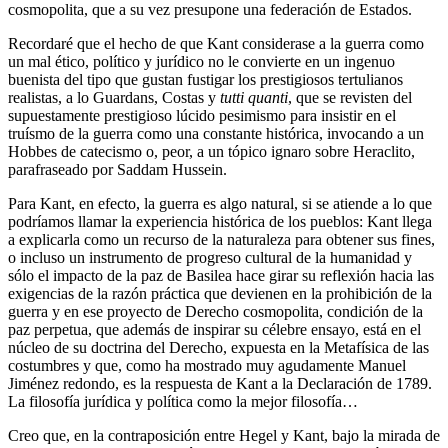
cosmopolita, que a su vez presupone una federación de Estados.
Recordaré que el hecho de que Kant considerase a la guerra como
un mal ético, político y jurídico no le convierte en un ingenuo
buenista del tipo que gustan fustigar los prestigiosos tertulianos
realistas, a lo Guardans, Costas y
tutti quanti
, que se revisten del
supuestamente prestigioso lúcido pesimismo para insistir en el
truísmo de la guerra como una constante histórica, invocando a un
Hobbes de catecismo o, peor, a un tópico ignaro sobre Heraclito,
parafraseado por Saddam Hussein.
Para Kant, en efecto, la guerra es algo natural, si se atiende a lo que
podríamos llamar la experiencia histórica de los pueblos: Kant llega
a explicarla como un recurso de la naturaleza para obtener sus fines,
o incluso un instrumento de progreso cultural de la humanidad y
sólo el impacto de la paz de Basilea hace girar su reflexión hacia las
exigencias de la razón práctica que devienen en la prohibición de la
guerra y en ese proyecto de Derecho cosmopolita, condición de la
paz perpetua, que además de inspirar su célebre ensayo, está en el
núcleo de su doctrina del Derecho, expuesta en la Metafísica de las
costumbres y que, como ha mostrado muy agudamente Manuel
Jiménez redondo, es la respuesta de Kant a la Declaración de 1789.
La filosofía jurídica y política como la mejor filosofía…
Creo que, en la contraposición entre Hegel y Kant, bajo la mirada de