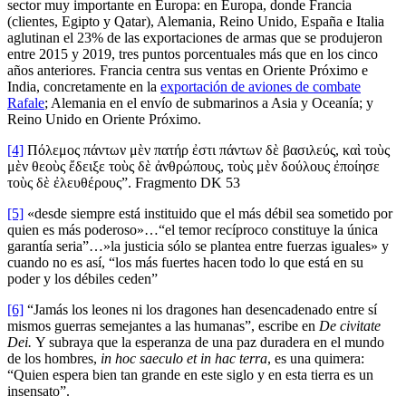
sector muy importante en Europa: en Europa, donde Francia
(clientes, Egipto y Qatar), Alemania, Reino Unido, España e Italia
aglutinan el 23% de las exportaciones de armas que se produjeron
entre 2015 y 2019, tres puntos porcentuales más que en los cinco
años anteriores. Francia centra sus ventas en Oriente Próximo e
India, concretamente en la
exportación de aviones de combate
Rafale
; Alemania en el envío de submarinos a Asia y Oceanía; y
Reino Unido en Oriente Próximo.
[4]
Πόλεμος πάντων μὲν πατήρ ἐστι πάντων δὲ βασιλεύς, καὶ τοὺς
μὲν θεοὺς ἔδειξε τοὺς δὲ ἀνθρώπους, τοὺς μὲν δούλους ἐποίησε
τοὺς δὲ ἐλευθέρους”. Fragmento DK 53
[5]
«desde siempre está instituido que el más débil sea sometido por
quien es más poderoso»…“el temor recíproco constituye la única
garantía seria”…»la justicia sólo se plantea entre fuerzas iguales» y
cuando no es así, “los más fuertes hacen todo lo que está en su
poder y los débiles ceden”
[6]
“Jamás los leones ni los dragones han desencadenado entre sí
mismos guerras semejantes a las humanas”, escribe en
De civitate
Dei.
Y subraya que la esperanza de una paz duradera en el mundo
de los hombres,
in hoc saeculo et in hac terra
, es una quimera:
“Quien espera bien tan grande en este siglo y en esta tierra es un
insensato”.