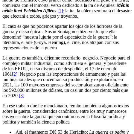
comienza con el inmortal verso dedicado a la ira de Aquiles:
Ménin
aéide theá Peleiádeo Ajiléos
[1]
: la ira, la cólera sembrará el desastre
que afectará a todos, griegos y troyanos.
El caso es que no podemos apartar los ojos de los horrores de la
guerra y de su épica…Susan Sontag nos hizo ver lo que ella
denominó “nuestra lujuria por el espectáculo de la guerra”: la
literatura, el arte (Goya, Hearing), el cine, nos atrapan con sus
representaciones de la guerra
La guerra es también, déjenme recordarlo, negocio. Negocio para el
complejo militar industrial, como advirtiera el general y presidente
de los EEUU, en su discurso de despedida, el 17 de enero de
1961
[2]
. Negocio para las exportaciones de armamento y para las
multinacionales que concentran su producción y explotación: en
2021, las 100 mayores empresas del sector alcanzaron oficialmente
los 592.000 millones de dólares, un casi un dos por ciento más que
en 2020.
[3]
En ese trabajo que he mencionado, remito también a algunos textos
sobre la guerra, considerados canónicos, entre los muy numerosos
ensayos sobre la guerra que encontramos en la filosofía jurídica y
política y también la ciencia política
Así, el fragmento DK 53 de Heráclito:
La guerra es padre y