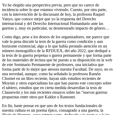
Yo he elegido una perspectiva previa, pero que no carece de
incidencia sobre lo que estamos viviendo. Cuento, por otra parte,
con la intervención de la discussant de hoy, la profesora Raquel
Vanyo, que conoce mejor que yo la respuesta del Derecho
internacional y del Derecho Internacional Humanitario ante las
guerras y, muy en particular, su desmesurado impacto de género…
Como digo, pese a los deseos de los organizadores, me parece que
vale la pena discutir la tesis de la guerra como condición y aun
horizonte existencial, algo a lo que había prestado atención en un
número monográfico de la RFDUEX, del año 2022, que dediqué a
la tesis de la guerra perpetua o guerra permanente y que forma parte
de los materiales de lectura que he puesto a su disposición en la web
de este Seminario Permanente de profesores, una iniciativa que
forma parte de lo mejor que atesora nuestra Facultad. De suyo, no es
una novedad, aunque, como ha señalado la profesora Ramón
Chornet en un libro reciente, hayan sido estudios recientes de
Moynin y otros especialistas los que han puesto este concepto sobre
el tablero, estudios que en cierta medida desarrollan la tesis de
Clausewitz y los más recientes ensayos sobre las “nuevas guerras
propuestas entre otros por Kaldor o Ramonet.
En fin, baste pensar en que uno de los textos fundacionales de
nuestra cultura es un poema épico, consagrado a una guerra, la
Ilíada
de Homero, cuyo primer canto, dedicado a la peste y a la ira,