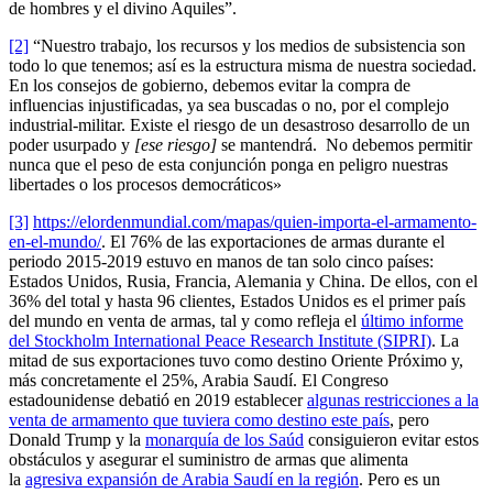
de hombres y el divino Aquiles”.
[2]
“Nuestro trabajo, los recursos y los medios de subsistencia son
todo lo que tenemos; así es la estructura misma de nuestra sociedad.
En los consejos de gobierno, debemos evitar la compra de
influencias injustificadas, ya sea buscadas o no, por el complejo
industrial-militar. Existe el riesgo de un desastroso desarrollo de un
poder usurpado y
[ese riesgo]
se mantendrá. No debemos permitir
nunca que el peso de esta conjunción ponga en peligro nuestras
libertades o los procesos democráticos»
[3]
https://elordenmundial.com/mapas/quien-importa-el-armamento-
en-el-mundo/
. El 76% de las exportaciones de armas durante el
periodo 2015-2019 estuvo en manos de tan solo cinco países:
Estados Unidos, Rusia, Francia, Alemania y China. De ellos, con el
36% del total y hasta 96 clientes, Estados Unidos es el primer país
del mundo en venta de armas, tal y como refleja el
último informe
del Stockholm International Peace Research Institute (SIPRI)
. La
mitad de sus exportaciones tuvo como destino Oriente Próximo y,
más concretamente el 25%, Arabia Saudí. El Congreso
estadounidense debatió en 2019 establecer
algunas restricciones a la
venta de armamento que tuviera como destino este país
, pero
Donald Trump y la
monarquía de los Saúd
consiguieron evitar estos
obstáculos y asegurar el suministro de armas que alimenta
la
agresiva expansión de Arabia Saudí en la región
. Pero es un