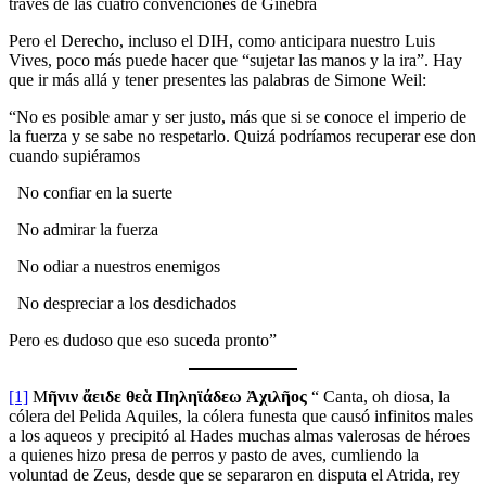
través de las cuatro convenciones de Ginebra
Pero el Derecho, incluso el DIH, como anticipara nuestro Luis
Vives, poco más puede hacer que “sujetar las manos y la ira”. Hay
que ir más allá y tener presentes las palabras de Simone Weil:
“No es posible amar y ser justo, más que si se conoce el imperio de
la fuerza y se sabe no respetarlo. Quizá podríamos recuperar ese don
cuando supiéramos
No confiar en la suerte
No admirar la fuerza
No odiar a nuestros enemigos
No despreciar a los desdichados
Pero es dudoso que eso suceda pronto”
[1]
Μ
ῆνιν ἄειδε θεὰ Πηληϊάδεω Ἀχιλῆος
“ Canta, oh diosa, la
cólera del Pelida Aquiles, la cólera funesta que causó infinitos males
a los aqueos y precipitó al Hades muchas almas valerosas de héroes
a quienes hizo presa de perros y pasto de aves, cumliendo la
voluntad de Zeus, desde que se separaron en disputa el Atrida, rey