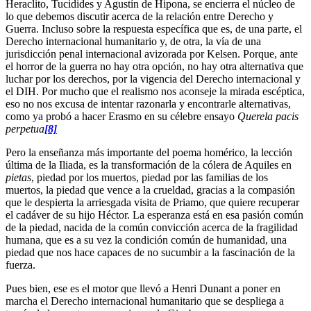
Heraclito, Tucidides y Agustín de Hipona, se encierra el núcleo de
lo que debemos discutir acerca de la relación entre Derecho y
Guerra. Incluso sobre la respuesta específica que es, de una parte, el
Derecho internacional humanitario y, de otra, la vía de una
jurisdicción penal internacional avizorada por Kelsen. Porque, ante
el horror de la guerra no hay otra opción, no hay otra alternativa que
luchar por los derechos, por la vigencia del Derecho internacional y
el DIH. Por mucho que el realismo nos aconseje la mirada escéptica,
eso no nos excusa de intentar razonarla y encontrarle alternativas,
como ya probó a hacer Erasmo en su célebre ensayo
Querela pacis
perpetua
[8]
Pero la enseñanza más importante del poema homérico, la lección
última de la Iliada, es la transformación de la cólera de Aquiles en
pietas
, piedad por los muertos, piedad por las familias de los
muertos, la piedad que vence a la crueldad, gracias a la compasión
que le despierta la arriesgada visita de Priamo, que quiere recuperar
el cadáver de su hijo Héctor. La esperanza está en esa pasión común
de la piedad, nacida de la común convicción acerca de la fragilidad
humana, que es a su vez la condición común de humanidad, una
piedad que nos hace capaces de no sucumbir a la fascinación de la
fuerza.
Pues bien, ese es el motor que llevó a Henri Dunant a poner en
marcha el Derecho internacional humanitario que se despliega a