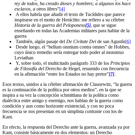
rey de todos, ha creado dioses y hombres; a algunos los hace
esclavos, a otros libres
”
[4]
A ellos habría que añadir el texto de Tucídides que parece
inspirarse en el motto de Heráclito: me refiero a su célebre
Historia de la guerra del Peloponeso
[5]
, que se sigue
enseñando en todas las Academias militares para hablar de la
guerra
También, algún pasaje del
De Civitate Dei
de san Agustín
[6]
Desde luego, el “bellum onmium contra omnes” de Hobbes,
cuyo único remedio sería entregar todo poder al monstruo
Leviathan
Y, sobre todo, el multicitado parágrafo 333 de los
Principios
de Filosofía del Derecho
de Hegel, resumido con frecuencia
en la afirmación “entre los Estados no hay pretor”
[7]
.
Esos textos, unidos a la célebre afirmación de Clausewitz, “la guerra
es la continuación de la política por otros medios”, en la que se
inspira a su vez la concepción schmittiana de la política como
dialéctica entre amigo y enemigo, nos hablan de la guerra como
condición y aun como horizonte existencial, y con no poca
frecuencia se nos presentan en un simplista contraste con los de
Kant.
En efecto, la respuesta del Derecho ante la guerra, avanzada ya por
Kant, consiste básicamente en dos elementos: un Derecho