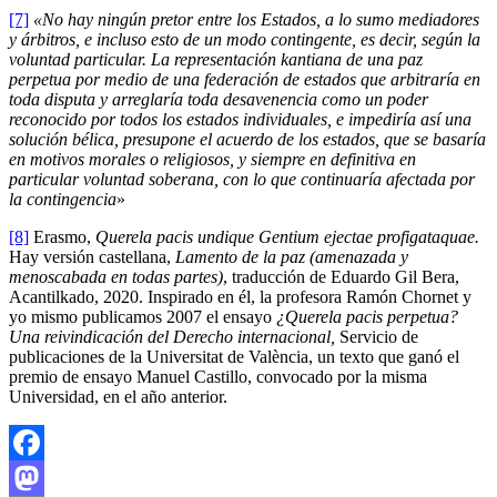
[7]
«No hay ningún pretor entre los Estados, a lo sumo mediadores
y árbitros, e incluso esto de un modo contingente, es decir, según la
voluntad particular. La representación kantiana de una paz
perpetua por medio de una federación de estados que arbitraría en
toda disputa y arreglaría toda desavenencia como un poder
reconocido por todos los estados individuales, e impediría así una
solución bélica, presupone el acuerdo de los estados, que se basaría
en motivos morales o religiosos, y siempre en definitiva en
particular voluntad soberana, con lo que continuaría afectada por
la contingencia
»
[8]
Erasmo,
Querela pacis undique Gentium ejectae profigataquae.
Hay versión castellana,
Lamento de la paz (amenazada y
menoscabada en todas partes)
, traducción de Eduardo Gil Bera,
Acantilkado, 2020. Inspirado en él, la profesora Ramón Chornet y
yo mismo publicamos 2007 el ensayo
¿Querela pacis perpetua?
Una reivindicación del Derecho internacional,
Servicio de
publicaciones de la Universitat de València, un texto que ganó el
premio de ensayo Manuel Castillo, convocado por la misma
Universidad, en el año anterior.
Facebook