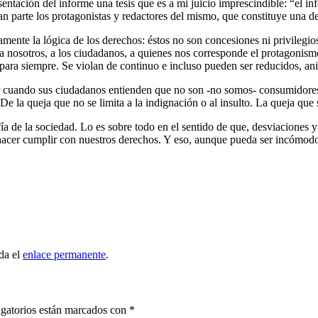
esentación del informe una tesis que es a mi juicio imprescindible: “el 
ran parte los protagonistas y redactores del mismo, que constituye una d
ente la lógica de los derechos: éstos no son concesiones ni privilegios
 a nosotros, a los ciudadanos, a quienes nos corresponde el protagonis
para siempre. Se violan de continuo e incluso pueden ser reducidos, ani
r cuando sus ciudadanos entienden que no son -no somos- consumidore
 De la queja que no se limita a la indignación o al insulto. La queja que
a de la sociedad. Lo es sobre todo en el sentido de que, desviaciones y 
hacer cumplir con nuestros derechos. Y eso, aunque pueda ser incómodo,
da el
enlace permanente
.
gatorios están marcados con
*