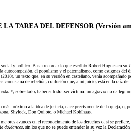
AREA DEL DEFENSOR (Versión ampliada 
social y político. Basta recordar lo que escribió Robert Hugues en su
T
a autocompasión, el populismo y el paternalismo, como estigmas del disc
(2010), un texto que, en su versión en castellano, venía acompañado po
ea camusiana de rebelión, confusión que, a mi juicio, está en la raíz d
ada. Y, sobre todo, haber sufrido -ser víctima- un agravio no da legiti
más próximo a la idea de justicia, nace precisamente de la queja, o, por 
ígona, Shylock, Don Quijote, o Michael Kohlhaas.
s mejores avances en el reconocimiento de los derechos o, si se prefiere,
de doléances
, sin los que no se puede entender la su vez la Declaració