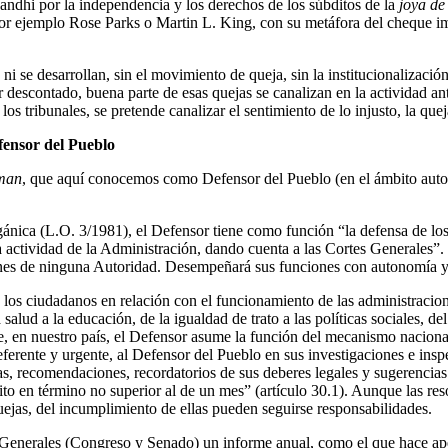
Gandhi por la independencia y los derechos de los súbditos de la
joya de
or ejemplo Rose Parks o Martin L. King, con su metáfora del cheque i
 ni se desarrollan, sin el movimiento de queja, sin la institucionalizació
r descontado, buena parte de esas quejas se canalizan en la actividad a
os tribunales, se pretende canalizar el sentimiento de lo injusto, la quej
efensor del Pueblo
man
, que aquí conocemos como Defensor del Pueblo (en el ámbito auton
ánica (L.O. 3/1981), el Defensor tiene como función “la defensa de los 
a actividad de la Administración, dando cuenta a las Cortes Generales”
ones de ninguna Autoridad. Desempeñará sus funciones con autonomía y 
 de los ciudadanos en relación con el funcionamiento de las administraci
salud a la educación, de la igualdad de trato a las políticas sociales, 
ue, en nuestro país, el Defensor asume la función del mecanismo nacional 
referente y urgente, al Defensor del Pueblo en sus investigaciones e in
as, recomendaciones, recordatorios de sus deberes legales y sugerencias
ito en término no superior al de un mes” (artículo 30.1). Aunque las re
quejas, del incumplimiento de ellas pueden seguirse responsabilidades.
 Generales (Congreso y Senado) un informe anual, como el que hace ape