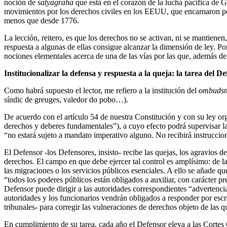
noción de
satyagraha
que está en el corazón de la lucha pacífica de 
movimientos por los derechos civiles en los EEUU, que encarnaron p
menos que desde 1776.
La lección, reitero, es que los derechos no se activan, ni se mantienen,
respuesta a algunas de ellas consigue alcanzar la dimensión de ley. Po
nociones elementales acerca de una de las vías por las que, además de l
Institucionalizar la defensa y respuesta a la queja: la tarea del D
Como habrá supuesto el lector, me refiero a la institución del
ombuds
síndic de greuges, valedor do pobo…).
De acuerdo con el artículo 54 de nuestra Constitución y con su ley org
derechos y deberes fundamentales”), a cuyo efecto podrá supervisar l
“no estará sujeto a mandato imperativo alguno. No recibirá instrucci
El Defensor -los Defensores, insisto- recibe las quejas, los agravios
derechos. El campo en que debe ejercer tal control es amplísimo: de la 
las migraciones o los servicios públicos esenciales. A ello se añade q
“todos los poderes públicos están obligados a auxiliar, con carácter p
Defensor puede dirigir a las autoridades correspondientes “advertenci
autoridades y los funcionarios vendrán obligados a responder por escr
tribunales- para corregir las vulneraciones de derechos objeto de las 
En cumplimiento de su tarea, cada año el Defensor eleva a las Cortes