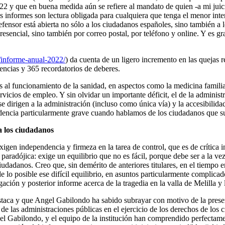
022 y que en buena medida aún se refiere al mandato de quien -a mi jui
 informes son lectura obligada para cualquiera que tenga el menor inte
fensor está abierta no sólo a los ciudadanos españoles, sino también a l
esencial, sino también por correo postal, por teléfono y online. Y es gr
/informe-anual-2022/
) da cuenta de un ligero incremento en las quejas
encias y 365 recordatorios de deberes.
s al funcionamiento de la sanidad, en aspectos como la medicina familiar
rvicios de empleo. Y sin olvidar un importante déficit, el de la administr
e dirigen a la administración (incluso como única vía) y la accesibilidad
ndencia particularmente grave cuando hablamos de los ciudadanos que s
a los ciudadanos
xigen independencia y firmeza en la tarea de control, que es de crítica i
 paradójica: exige un equilibrio que no es fácil, porque debe ser a l
udadanos. Creo que, sin demérito de anteriores titulares, en el tiempo 
 lo posible ese difícil equilibrio, en asuntos particularmente complica
igación y posterior informe acerca de la tragedia en la valla de Melilla y
estaca y que Angel Gabilondo ha sabido subrayar con motivo de la presen
l de las administraciones públicas en el ejercicio de los derechos de los
el Gabilondo, y el equipo de la institución han comprendido perfectamen