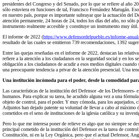
presidentes del Congreso y del Senado, por lo que se refiere al año 2
sólo estuviera en funciones de tal, Francisco Fernández Marugán. Esos
en nuestro país, porque es importante subrayar que la actuación del De
atención permanente, 24 horas de 24, todos los días del año, no sólo pr
instrumento realmente accesible y constituye un instrumento muy útil.
El informe de 2022 (
https://www.defensordelpueblo.es/informe-anual
resultado de las cuales se emitieron 739 recomendaciones, 1392 suger
Entre las quejas reseñadas en el informe de 2022, destacan las relativa
refiere a la atención a los ciudadanos en la seguridad social y en los se
obligación a los ciudadanos de acudir a esos medios digitales cuando s
una preocupante tendencia a privar de la atención presencial. Una te
Una institución incómoda para el poder, desde la comodidad par
Las características de la institución del Defensor -de los Defensores- e
humanos. Para explicar su tarea, he acudido alguna vez a una fórmula
objeto de control, para el poder. Y muy cómoda, para los aquejados, ci
Adjuntos han dejado patente su voluntad de llevar a cabo al máximo de
cometidos en el seno de instituciones de la iglesia católica y su invest
Pero lo que me interesa poner de relieve es algo que no siempre se d
principal cometido de la institución del Defensor es la tarea de contro
Constitución, ni en la Ley Orgánica, pero que el actual Defensor, Ang