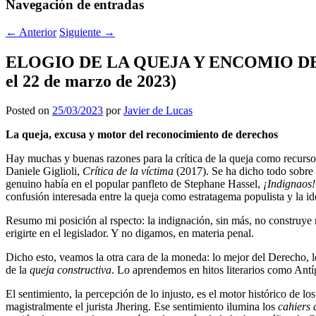
Navegación de entradas
←
Anterior
Siguiente
→
ELOGIO DE LA QUEJA Y ENCOMIO DE LA T
el 22 de marzo de 2023)
Posted on
25/03/2023
por
Javier de Lucas
La queja, excusa y motor del reconocimiento de derechos
Hay muchas y buenas razones para la crítica de la queja como recurso 
Daniele Giglioli,
Crítica de la víctima
(2017). Se ha dicho todo sobre l
genuino había en el popular panfleto de Stephane Hassel,
¡Indignaos!
confusión interesada entre la queja como estratagema populista y la id
Resumo mi posición al rspecto: la indignación, sin más, no construye n
erigirte en el legislador. Y no digamos, en materia penal.
Dicho esto, veamos la otra cara de la moneda: lo mejor del Derecho, lo 
de la
queja constructiva
. Lo aprendemos en hitos literarios como Ant
El sentimiento, la percepción de lo injusto, es el motor histórico de lo
magistralmente el jurista Jhering. Ese sentimiento ilumina los
cahiers 