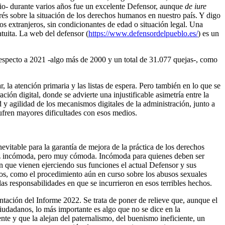
cio- durante varios años fue un excelente Defensor, aunque
de iure
rés sobre la situación de los derechos humanos en nuestro país. Y digo
os extranjeros, sin condicionantes de edad o situación legal. Una
atuita. La web del defensor (
https://www.defensordelpueblo.es/
) es un
 respecto a 2021 -algo más de 2000 y un total de 31.077 quejas-, como
, la atención primaria y las listas de espera. Pero también en lo que se
ación digital, donde se advierte una injustificable asimetría entre la
 y agilidad de los mecanismos digitales de la administración, junto a
ufren mayores dificultades con esos medios.
nevitable para la garantía de mejora de la práctica de los derechos
a vez incómoda, pero muy cómoda. Incómoda para quienes deben ser
en que vienen ejerciendo sus funciones el actual Defensor y sus
dos, como el procedimiento aún en curso sobre los abusos sexuales
 las responsabilidades en que se incurrieron en esos terribles hechos.
tación del Informe 2022. Se trata de poner de relieve que, aunque el
 ciudadanos, lo más importante es algo que no se dice en la
te y que la alejan del paternalismo, del buenismo ineficiente, un