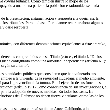
 la corona
británica. Como también ilustra lo mejor de los
mpagado a una buena parte de la población estadounidense, nada
n de la presentación, argumentación y respuesta a la queja: así, la
nte los tribunales. Pero no basta. Permítanme recordar ahora algunas
a y darle respuesta
ómico, con diferentes denominaciones equivalentes a ésta: ararteko,
derechos comprendidos en este Título (esto es, el título I, “De los
. Queda configurado como una autoridad independiente (artículo 6.1):
según su criterio“.
ones o entidades públicas que consideren que han vulnerado sus
del empleo a la vivienda, de la seguridad ciudadana al medio ambiente,
para la prevención de la tortura. En el ejercicio de sus funciones,
speccione” (artículo 19.1) Como consecuencia de sus investigaciones, el
 para la adopción de nuevas medidas. En todos los casos, las
soluciones del Defensor no tienen fuerza vinculante -como las de los
nas una semana entregó su titular, Angel Gabilondo, a los