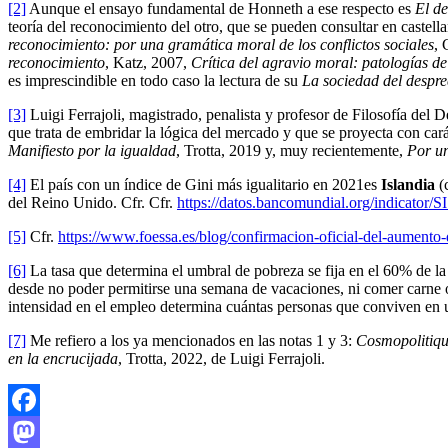
[2]
Aunque el ensayo fundamental de Honneth a ese respecto es
El de
teoría del reconocimiento del otro, que se pueden consultar en caste
reconocimiento: por una gramática moral de los conflictos sociales
, 
reconocimiento
, Katz, 2007,
Crítica del agravio moral: patologías 
es imprescindible en todo caso la lectura de su
La sociedad del despre
[3]
Luigi Ferrajoli, magistrado, penalista y profesor de Filosofía del D
que trata de embridar la lógica del mercado y que se proyecta con cará
Manifiesto por la igualdad
, Trotta, 2019 y, muy recientemente,
Por un
[4]
El país con un índice de Gini más igualitario en 2021es
Islandia
(c
del Reino Unido. Cfr. Cfr.
https://datos.bancomundial.org/indicator
[5]
Cfr.
https://www.foessa.es/blog/confirmacion-oficial-del-aumento-
[6]
La tasa que determina el umbral de pobreza se fija en el 60% de la 
desde no poder permitirse una semana de vacaciones, ni comer carne o
intensidad en el empleo determina cuántas personas que conviven en
[7]
Me refiero a los ya mencionados en las notas 1 y 3:
Cosmopolitique
en la encrucijada
, Trotta, 2022, de Luigi Ferrajoli.
Facebook