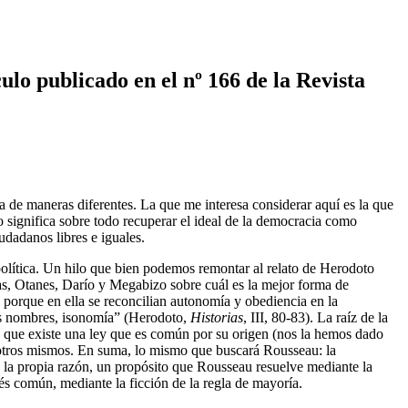
licado en el nº 166 de la Revista
da de maneras diferentes. La que me interesa considerar aquí es la que
o significa sobre todo recuperar el ideal de la democracia como
dadanos libres e iguales.
a política. Un hilo que bien podemos remontar al relato de Herodoto
sas, Otanes, Darío y Megabizo sobre cuál es la mejor forma de
, porque en ella se reconcilian autonomía y obediencia en la
los nombres, isonomía” (Herodoto,
Historias
, III, 80-83). La raíz de la
 que existe una ley que es común por su origen (nos la hemos dado
osotros mismos. En suma, lo mismo que buscará Rousseau: la
 a la propia razón, un propósito que Rousseau resuelve mediante la
erés común, mediante la ficción de la regla de mayoría.