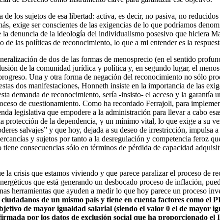
e los sujetos de esa libertad: activa, es decir, no pasiva, no reducido
demás, exige ser conscientes de las exigencias de lo que podríamos deno
e la denuncia de la ideología del individualismo posesivo que hiciera 
to de las políticas de reconocimiento, lo que a mi entender es la respues
eneralización de dos de las formas de menosprecio (en el sentido profun
usión de la comunidad jurídica y política y, en segundo lugar, el menos
 progreso. Una y otra forma de negación del reconocimiento no sólo prod
estas dos manifestaciones, Honneth insiste en la importancia de las ex
esta demanda de reconocimiento, sería -insisto- el acceso y la garantía 
roceso de cuestionamiento. Como ha recordado Ferrajoli, para implemen
nda legislativa que empodere a la administración para llevar a cabo esas 
la protección de la dependencia, y un mínimo vital, lo que exige a su vez 
eres salvajes” y que hoy, dejada a su deseo de irrestricción, impulsa a 
rcancías y sujetos por tanto a la desregulación y competencia feroz que 
 tiene consecuencias sólo en términos de pérdida de capacidad adquisit
ue la crisis que estamos viviendo y que parece paralizar el proceso de 
s energéticos que está generando un desbocado proceso de inflación, pue
nas herramientas que ayuden a medir lo que hoy parece un proceso inver
ciudadanos de un mismo país y tiene en cuenta factores como el PIB, 
objetivo de mayor igualdad salarial (siendo el valor 0 el de mayor 
irmada por los datos de exclusión social que ha proporcionado el