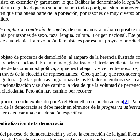
siste en extender (y garantizar) lo que Balibar ha denominado la
egalib
 de una igualdad que no supone tratar a todos por igual, sino promover 
acen que una buena parte de la población, por razones de muy diverso or
tido.
de ampliar la condición de sujetos
, de ciudadanos, al máximo posible de
nía por razones de sexo, raza, lengua, cultura, u origen nacional. Ese p
 de ciudadanía. La revolución feminista es por eso un proyecto prioritar
 objeto de procesos de demolición, al amparo de la herencia ilustrada co
ía y origen nacional. En un mundo globalizado e interdependiente, la co
parte de la comunidad política, a quienes trabajan y viven entre nosotro
(a través de la elección de representantes). Creo que hay que reconocer q
 migratorias (de las políticas migratorias de los Estados miembros) se 
 nacionalización y se abre camino la idea de que la voluntad de pertenece
a ciudadanía. Pero aún hay camino por recorrer.
mi juicio, ha sido explicado por Axel Honneth con mucho acierto
[2]
. Par
ón de la democracia se debe medir en términos de la
progresiva universa
uiero dedicar una consideración específica.
radicalización de la democracia
del proceso de democratización y sobre la concreción de la igual liberta
ial de Derecho como instrumento clave para garantizar ese objetivo.