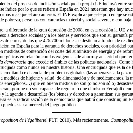
iento del proceso de inclusión social que la propia UE incluyó entre su
ese índice por lo que se refiere a España en 2021 muestran que hay muc
cimas más que el año anterior. El INE explica que este porcentaje se 
 de pobreza, personas con carencias material y social severa, o con baja
e, a diferencia de la gran depresión de 2008, en esta ocasión la UE y
so a derechos sociales y a los bienes y servicios que son su garantía pr
 de euros, de los que 426.700 millones se destinan a fondos de resilien
lición en España para la garantía de derechos sociales, con prioridad par
n medidas de contención del coste del suministro de energía y de refor
ergéticas en relación con las exigencias de ahorro y austeridad que re
 la democracia
que excede el ámbito de las políticas nacionales. Como h
rucijada como nunca en nuestra historia. Una encrucijada que es la de la
a acreditan la existencia de problemas globales (las amenazas a la paz m
y a medidas de higiene y salud, de alimentación y de medicamentos, la m
ursos energéticos…) que en buena medida no son (o no son sólo) desastre
eran, porque no son capaces de regular lo que el mismo Ferrajoli denomi
y la agenda a desarrollar (los bienes y derechos a garantizar, sus garant
Esa es la radicalización de la democracia que habrá que construir, un 
no puede estar a merced del juego político
roposition de l’égaliberté
, PUF, 2010). Más recientemente,
Cosmopoliti