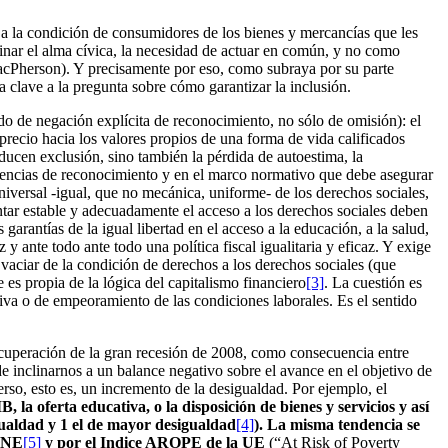
s a la condición de consumidores de los bienes y mercancías que les
minar el alma cívica, la necesidad de actuar en común, y no como
MacPherson). Y precisamente por eso, como subraya por su parte
ta clave a la pregunta sobre cómo garantizar la inclusión.
do de negación explícita de reconocimiento, no sólo de omisión): el
precio hacia los valores propios de una forma de vida calificados
ucen exclusión, sino también la pérdida de autoestima, la
igencias de reconocimiento y en el marco normativo que debe asegurar
universal -igual, que no mecánica, uniforme- de los derechos sociales,
tar estable y adecuadamente el acceso a los derechos sociales deben
garantías de la igual libertad en el acceso a la educación, a la salud,
y ante todo ante todo una política fiscal igualitaria y eficaz. Y exige
vaciar de la condición de derechos a los derechos sociales (que
es propia de la lógica del capitalismo financiero
[3]
. La cuestión es
iva o de empeoramiento de las condiciones laborales. Es el sentido
recuperación de la gran recesión de 2008, como consecuencia entre
de inclinarnos a un balance negativo sobre el avance en el objetivo de
so, esto es, un incremento de la desigualdad. Por ejemplo, el
la oferta educativa, o la disposición de bienes y servicios y así
igualdad y 1 el de mayor desigualdad
[4]
). La misma tendencia se
 INE
[5]
y por el Indice AROPE de la UE
(“At Risk of Poverty