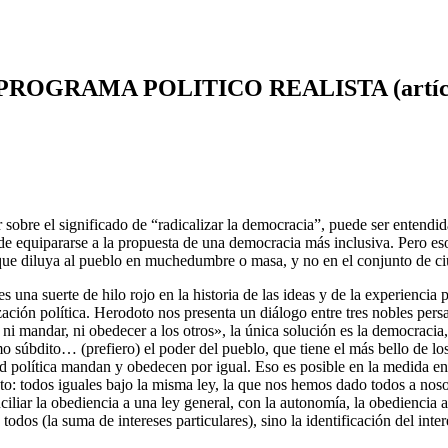
AMA POLITICO REALISTA (artículo pub
ir sobre el significado de “radicalizar la democracia”, puede ser entendi
ede equipararse a la propuesta de una democracia más inclusiva. Pero es
ue diluya al pueblo en muchedumbre o masa, y no en el conjunto de ciu
s una suerte de hilo rojo en la historia de las ideas y de la experienci
ización política. Herodoto nos presenta un diálogo entre tres nobles per
ni mandar, ni obedecer a los otros», la única solución es la democracia
 súbdito… (prefiero) el poder del pueblo, que tiene el más bello de 
d política mandan y obedecen por igual. Eso es posible en la medida en
ato: todos iguales bajo la misma ley, la que nos hemos dado todos a n
ciliar la obediencia a una ley general, con la autonomía, la obediencia
todos (la suma de intereses particulares), sino la identificación del int