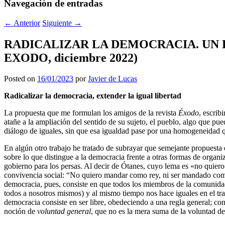
Navegación de entradas
←
Anterior
Siguiente
→
RADICALIZAR LA DEMOCRACIA. UN PROGR
EXODO, diciembre 2022)
Posted on
16/01/2023
por
Javier de Lucas
Radicalizar la democracia, extender la igual libertad
La propuesta que me formulan los amigos de la revista
Éxodo
, escrib
atañe a la ampliación del sentido de su sujeto, el pueblo, algo que pu
diálogo de iguales, sin que esa igualdad pase por una homogeneidad q
En algún otro trabajo he tratado de subrayar que semejante propuesta e
sobre lo que distingue a la democracia frente a otras formas de organ
gobierno para los persas. Al decir de Ótanes, cuyo lema es «no quiero 
convivencia social: “No quiero mandar como rey, ni ser mandado como
democracia, pues, consiste en que todos los miembros de la comunida
todos a nosotros mismos) y al mismo tiempo nos hace iguales en el tr
democracia consiste en ser libre, obedeciendo a una regla general; con
noción de
voluntad general
, que no es la mera suma de la voluntad de 