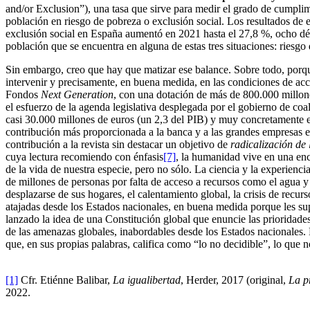
and/or Exclusion”), una tasa que sirve para medir el grado de cumplim
población en riesgo de pobreza o exclusión social. Los resultados de 
exclusión social en España aumentó en 2021 hasta el 27,8 %, ocho dé
población que se encuentra en alguna de estas tres situaciones: riesgo
Sin embargo, creo que hay que matizar ese balance. Sobre todo, porqu
intervenir y precisamente, en buena medida, en las condiciones de acce
Fondos
Next Generation
, con una dotación de más de 800.000 millones
el esfuerzo de la agenda legislativa desplegada por el gobierno de coa
casi 30.000 millones de euros (un 2,3 del PIB) y muy concretamente e
contribución más proporcionada a la banca y a las grandes empresas en
contribución a la revista sin destacar un objetivo de
radicalización de
cuya lectura recomiendo con énfasis
[7]
, la humanidad vive en una enc
de la vida de nuestra especie, pero no sólo. La ciencia y la experienci
de millones de personas por falta de acceso a recursos como el agua 
desplazarse de sus hogares, el calentamiento global, la crisis de rec
atajadas desde los Estados nacionales, en buena medida porque les sup
lanzado la idea de una Constitución global que enuncie las prioridades 
de las amenazas globales, inabordables desde los Estados nacionales. 
que, en sus propias palabras, califica como “lo no decidible”, lo que 
[1]
Cfr. Etiénne Balibar,
La igualibertad
, Herder, 2017 (original,
La p
2022.