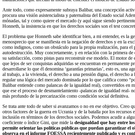
Ante todo, como expresamente subraya Balibar, una concepción activa d
procura una visión asistencialista y paternalista del Estado social A
mónadas, tal y como quiere el mercado (y aquí sigue siendo pertinent
Honneth, la insistencia en que los derechos sociales son el test concre
El problema que Honneth sabe identificar bien, a mi entender, es la g
menosprecio que se manifiesta en la negación de derechos y en la excl
como indignos, como un obstáculo para la propia realización, para el
autodestrucción. Muy concretamente, y en relación con la primera de 
su satisfacción, como pistas para reconstruir ese modelo. El motor de 
que lejos de ser conquistas adquiridas se encuentran en permanente p
desarrollarse lo que él denomina ‘garantías primarias’, esto es, una age
al trabajo, a la vivienda, el derecho a una pensión digna, el derecho a 
regular una lógica del mercado dominada por lo que califica como “pod
Balibar entiende como palancas de la igualdad real), convertidos en me
que ese el proceso de desmantelamiento -palancas de igualdad real- no
más profundo de la precarización como condición social definitiva.
Se trata ante todo de saber si avanzamos o no en ese objetivo. Creo q
otros factores de la guerra en Ucrania y de la batalla por los recurso
inclusión en términos de los derechos sociales. Podemos acudir a algu
coeficiente o índice Gini, que mide la
desigualdad que hay entre los 
permite orientar las políticas públicas que puedan garantizar el 
observa en el informe FOESSA recientemente publicado y es conf