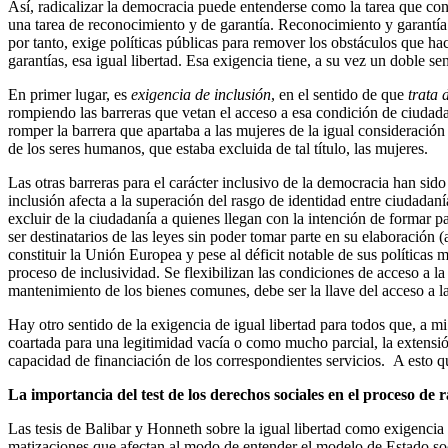
Así, radicalizar la democracia puede entenderse como la tarea que con
una tarea de reconocimiento y de garantía. Reconocimiento y garantía
por tanto, exige políticas públicas para remover los obstáculos que h
garantías, esa igual libertad. Esa exigencia tiene, a su vez un doble sen
En primer lugar, es
exigencia de
inclusión
, en el sentido de que
trata 
rompiendo las barreras que vetan el acceso a esa condición de ciudada
romper la barrera que apartaba a las mujeres de la igual consideración
de los seres humanos, que estaba excluida de tal título, las mujeres.
Las otras barreras para el carácter inclusivo de la democracia han sido
inclusión afecta a la superación del rasgo de identidad entre ciudadan
excluir de la ciudadanía a quienes llegan con la intención de formar 
ser destinatarios de las leyes sin poder tomar parte en su elaboración 
constituir la Unión Europea y pese al déficit notable de sus políticas
proceso de inclusividad. Se flexibilizan las condiciones de acceso a la
mantenimiento de los bienes comunes, debe ser la llave del acceso a l
Hay otro sentido de la exigencia de igual libertad para todos que, a 
coartada para una legitimidad vacía o como mucho parcial, la extensi
capacidad de financiación de los correspondientes servicios. A esto q
La importancia del test de los derechos sociales en el proceso de 
Las tesis de Balibar y Honneth sobre la igual libertad como exigencia 
matizaciones que afectan al modo de entender el modelo de Estado soc