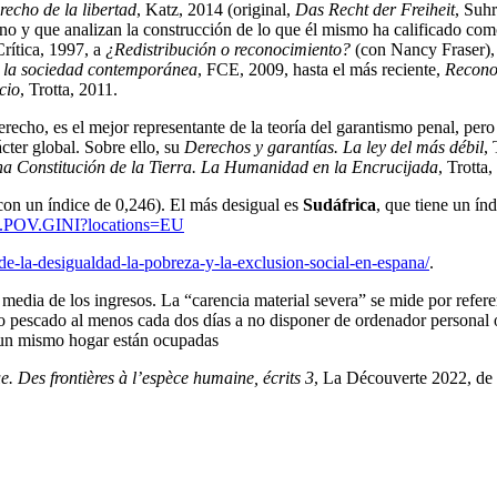
recho de la libertad
, Katz, 2014 (original,
Das Recht der Freiheit
, Suh
llano y que analizan la construcción de lo que él mismo ha calificado 
Crítica, 1997, a
¿Redistribución o reconocimiento?
(con Nancy Fraser),
de la sociedad contemporánea
, FCE, 2009, hasta el más reciente,
Reconoc
cio
, Trotta, 2011.
erecho, es el mejor representante de la teoría del garantismo penal, per
cter global. Sobre ello, su
Derechos y garantías. La ley del más débil
,
a Constitución de la Tierra. La Humanidad en la Encrucijada
, Trotta
on un índice de 0,246). El más desigual es
Sudáfrica
, que tiene un ín
/SI.POV.GINI?locations=EU
de-la-desigualdad-la-pobreza-y-la-exclusion-social-en-espana/
.
media de los ingresos. La “carencia material severa” se mide por referen
 pescado al menos cada dos días a no disponer de ordenador personal o
 un mismo hogar están ocupadas
. Des frontières à l’espèce humaine, écrits 3
, La Découverte 2022, de 