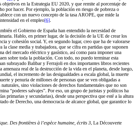
s objetivos en la Estrategia EU 2020, y que remite al porcentaje de
ho por hacer. Por ejemplo, la población en riesgo de pobreza o
establece con un nuevo concepto de la tasa AROPE, que mide la
 intensidad en el empleo
[6]
.
 también el Gobierno de España han entendido la necesidad de
imaria. Hablo, en primer lugar, de la decisión de la UE de crear los
cia y cohesión social. Y, en segundo lugar, creo que ha de valorarse
a la clase media y trabajadora, que se cifra en partidas que suponen
ma del mercado eléctrico y gasístico, así como para imponer una
caen sobre toda la población. Con todo, no puedo terminar esta
an subrayado Balibar y Ferrajoli en dos importantes libros recientes
 amenaza real de la destrucción de la vida en el planeta, desde luego,
undial, el incremento de las desigualdades a escala global, la muerte
uerte y penuria de millones de personas que se ven obligadas a
s naturales, sino violaciones de derechos fundamentales que no son
na “poderes salvajes”. Por eso, un grupo de juristas y políticos ha
ías primarias y secundarias), desde una perspectiva que esté a la altura
Estado de Derecho, una democracia de alcance global, que garantice lo
que. Des frontières à l’espèce humaine, écrits 3
, La Découverte