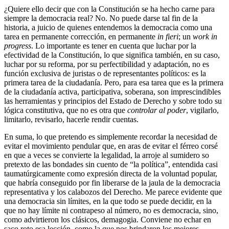
¿Quiere ello decir que con la Constitución se ha hecho carne para
siempre la democracia real? No. No puede darse tal fin de la
historia, a juicio de quienes entendemos la democracia como una
tarea en permanente corrección, en permanente
in fieri
; un
work in
progress
. Lo importante es tener en cuenta que luchar por la
efectividad de la Constitución, lo que significa también, en su caso,
luchar por su reforma, por su perfectibilidad y adaptación, no es
función exclusiva de juristas o de representantes políticos: es la
primera tarea de la ciudadanía. Pero, para esa tarea que es la primera
de la ciudadanía activa, participativa, soberana, son imprescindibles
las herramientas y principios del Estado de Derecho y sobre todo su
lógica constitutiva, que no es otra que
controlar al poder
, vigilarlo,
limitarlo, revisarlo, hacerle rendir cuentas.
En suma, lo que pretendo es simplemente recordar la necesidad de
evitar el movimiento pendular que, en aras de evitar el férreo corsé
en que a veces se convierte la legalidad, la arroje al sumidero so
pretexto de las bondades sin cuento de “la política”, entendida casi
taumatúrgicamente como expresión directa de la voluntad popular,
que habría conseguido por fin liberarse de la jaula de la democracia
representativa y los calabozos del Derecho. Me parece evidente que
una democracia sin límites, en la que todo se puede decidir, en la
que no hay límite ni contrapeso al número, no es democracia, sino,
como advirtieron los clásicos, demagogia. Conviene no echar en
saco roto esa lección, como la que nos brindaron los mejores