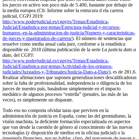
los jueces en activo son poco más de 5.400, bastante por debajo de
la media europea (Cfr. Informe sobre la estrucura d ela carrera
judicial, CGPJ 2019:
http://www.poderjudicial.es/cgpj/es/Temas/Estadistica-
Judicial/Estadistica-por-temas/Estructura-judicial-y-recursos-
humanos–en-la-administracion-de-justicia/Numero-y-caracteristicas-
de-jueces-y-magistrados-de-carrera/
). El número de sentencias que
resuelve como media anual cada juez, conforme a la estadística
disponible en 2018 (última publicación de la serie
La justicia dato a
dato
, del CGPJ:
http://www.poderjudicial.es/cgpj/es/Temas/Estadistica-
Judicial/Estadistica-por-temas/Actividad-de-los-organos-
judiciales/Juzgados-y-Tribunales/Justicia-Dato-a-Dato/
), es de 281,6.
Realizar afirmaciones que suponen generalizaciones descalificadoras
sobre la falta de profesionalidad, independencia o diligencia de los
jueces de nuestro país, basándose simplemente en el impacto
mediático de algunos procesos “estrella” (penales, las más de las
veces), es simplemente un disparate.
Todo eso no comporta olvidar taras que perviven en la
administración de justicia en España, como las del gremialismo, la
visión machista, la deficiente formación especializada en aspectos
que van desde la cuestión de género al conocimiento de las nuevas
tecnologías (y disposición de medios en la oficina judicial) o la
ingeniería financiera, por no hablar, claro, del porcentaje de jueces y