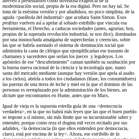
atreven a presentarnos como novedosa exigencia de la
modernización social, propia de la era digital. Pero no hay tal. Se
trata de la enésima versión y por añadidura, no poco simplista, de la
aguda <parábola del industrial> que acuñara Saint-Simon. Esos
profetas
vuelven así a apelar al sobado estribillo que vincula esa
herramienta, el Derecho, a caducas sociedades (antes, agrarias; hoy,
propias de la superada revolución industrial, se nos dice), dominadas
por una trasnochada amalgama de supercherías y creencias, sobre
las que se habría asentado el sistema de dominación social que
administra la casta de clérigos que ejemplificarían ese trasunto de
chamanes y sacerdotes que serían los jueces y leguleyos. Los
apóstoles de ese “descubrimiento” cantan también su sustitución por
la buena nueva racional de la ciencia y la tecnología que, mano
santa del mercado mediante (aunque hay versión que apela al asalto
a los cielos), abriría a todos los ciudadanos (léase, los consumidores)
las puertas de una tierra de leche y miel en la que el dominio de las
personas es reemplazado por la administración de los bienes, un
dictum
que encontramos en Hume, antes que en Marx.
Igual de vieja es la supuesta estrella guía de una <democracia
verdadera>, en la que no habrá más leyes que las que el buen pueblo
se impone a sí mismo, sin más límite que su incuestionable saber y
entender, porque como reza el dogma mil veces recitado por sus
adalides, <la democracia (lo que ellos entienden por democracia,
claro), está por encima de la ley>. Ahora, ese
estribillo de la