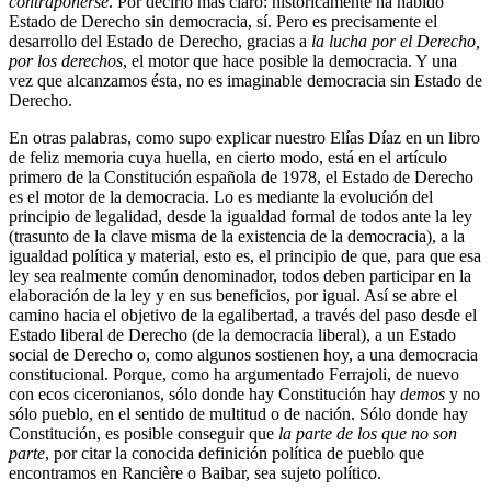
contraponerse
. Por decirlo más claro: históricamente ha habido
Estado de Derecho sin democracia, sí. Pero es precisamente el
desarrollo del Estado de Derecho, gracias a
la lucha por el Derecho,
por los derechos
, el motor que hace posible la democracia. Y una
vez que alcanzamos ésta, no es imaginable democracia sin Estado de
Derecho.
En otras palabras, como supo explicar nuestro Elías Díaz en un libro
de feliz memoria cuya huella, en cierto modo, está en el artículo
primero de la Constitución española de 1978, el Estado de Derecho
es el motor de la democracia. Lo es mediante la evolución del
principio de legalidad, desde la igualdad formal de todos ante la ley
(trasunto de la clave misma de la existencia de la democracia), a la
igualdad política y material, esto es, el principio de que, para que esa
ley sea realmente común denominador, todos deben participar en la
elaboración de la ley y en sus beneficios, por igual. Así se abre el
camino hacia el objetivo de la egalibertad, a través del paso desde el
Estado liberal de Derecho (de la democracia liberal), a un Estado
social de Derecho o, como algunos sostienen hoy, a una democracia
constitucional. Porque, como ha argumentado Ferrajoli, de nuevo
con ecos ciceronianos, sólo donde hay Constitución hay
demos
y no
sólo pueblo, en el sentido de multitud o de nación. Sólo donde hay
Constitución, es posible conseguir que
la parte de los que no son
parte
, por citar la conocida definición política de pueblo que
encontramos en Rancière o Baibar, sea sujeto político.