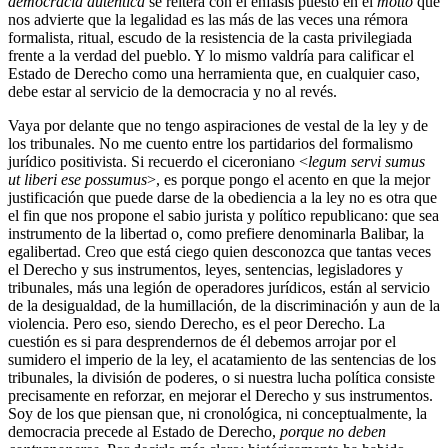
democracia auténtica
se reitera con el énfasis puesto en el
motto
que
nos advierte que la legalidad es las más de las veces una rémora
formalista, ritual, escudo de la resistencia de la casta privilegiada
frente a la verdad del pueblo. Y lo mismo valdría para calificar el
Estado de Derecho como una herramienta que, en cualquier caso,
debe estar al servicio de la democracia y no al revés.
Vaya por delante que no tengo aspiraciones de vestal de la ley y de
los tribunales. No me cuento entre los partidarios del formalismo
jurídico positivista. Si recuerdo el ciceroniano <
legum servi sumus
ut liberi ese possumus
>, es porque pongo el acento en que la mejor
justificación que puede darse de la obediencia a la ley no es otra que
el fin que nos propone el sabio jurista y político republicano: que sea
instrumento de la libertad o, como prefiere denominarla Balibar, la
egalibertad. Creo que está ciego quien desconozca que tantas veces
el Derecho y sus instrumentos, leyes, sentencias, legisladores y
tribunales, más una legión de operadores jurídicos, están al servicio
de la desigualdad, de la humillación, de la discriminación y aun de la
violencia. Pero eso, siendo Derecho, es el peor Derecho. La
cuestión es si para desprendernos de él debemos arrojar por el
sumidero el imperio de la ley, el acatamiento de las sentencias de los
tribunales, la división de poderes, o si nuestra lucha política consiste
precisamente en reforzar, en mejorar el Derecho y sus instrumentos.
Soy de los que piensan que, ni cronológica, ni conceptualmente, la
democracia precede al Estado de Derecho,
porque no deben