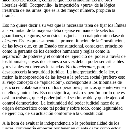
liberales -Mill, Tocqueville-: la imposición <pura> de la lógica
irrestricta de las urnas, que es la del mayor número, propicia la
tiranía.
Eso no quiere decir a su vez que la necesaria tarea de fijar los límites
a la voluntad de la mayoría deba dejarse en manos de selectos
guardianes, de gurus, sean éstos los juristas o cualquier otra clase de
clérigos
. Esa es precisamente la primera función de la Constitución,
de las leyes que, en un Estado constitucional, consagran principios
como la garantía de los derechos humanos y reglas como la
separación de poderes y el control del ejercicio del poder a través de
los tribunales, cuyas decisiones a su vez deben poder ser criticables
y revisables en diversas instancias. No
in aeternum
, porque
desaparecería la seguridad jurídica. La interpretación de la ley, o
mejor, la incorporación de las leyes a la práctica social (prefiero esto
al viejo concepto de “aplicación”), corresponde a los tribunales de
justicia en colaboración con los operadores jurídicos que intervienen
en ellos y ante ellos. Eso no significa, insisto y perdón por lo que es
casi un truísmo, que el poder judicial sea intocable y quede ajeno al
control democrático. La legitimidad del poder judicial nace de su
origen democrático como tal poder y sobre todo, como legitimidad
de ejercicio, de su actuación conforme a la Constitución.
A la hora de evaluar la independencia o la profesionalidad de los
jueces, convendría empezar por tener en cuenta datos como estos: