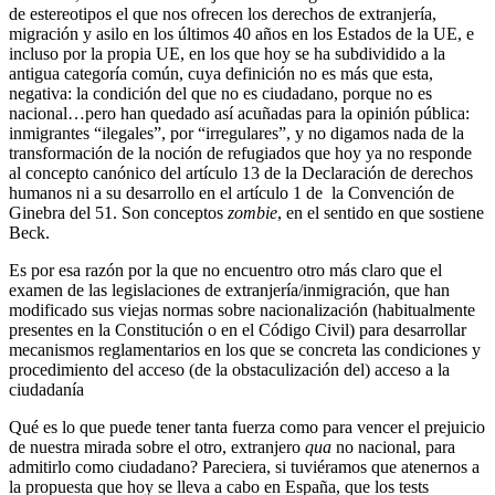
de estereotipos el que nos ofrecen los derechos de extranjería,
migración y asilo en los últimos 40 años en los Estados de la UE, e
incluso por la propia UE, en los que hoy se ha subdividido a la
antigua categoría común, cuya definición no es más que esta,
negativa: la condición del que no es ciudadano, porque no es
nacional…pero han quedado así acuñadas para la opinión pública:
inmigrantes “ilegales”, por “irregulares”, y no digamos nada de la
transformación de la noción de refugiados que hoy ya no responde
al concepto canónico del artículo 13 de la Declaración de derechos
humanos ni a su desarrollo en el artículo 1 de la Convención de
Ginebra del 51. Son conceptos
zombie
, en el sentido en que sostiene
Beck.
Es por esa razón por la que no encuentro otro más claro que el
examen de las legislaciones de extranjería/inmigración, que han
modificado sus viejas normas sobre nacionalización (habitualmente
presentes en la Constitución o en el Código Civil) para desarrollar
mecanismos reglamentarios en los que se concreta las condiciones y
procedimiento del acceso (de la obstaculización del) acceso a la
ciudadanía
Qué es lo que puede tener tanta fuerza como para vencer el prejuicio
de nuestra mirada sobre el otro, extranjero
qua
no nacional, para
admitirlo como ciudadano? Pareciera, si tuviéramos que atenernos a
la propuesta que hoy se lleva a cabo en España, que los tests