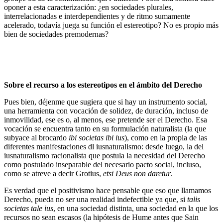
oponer a esta caracterización: ¿en sociedades plurales,
interrelacionadas e interdependientes y de ritmo sumamente
acelerado, todavía juega su función el estereotipo? No es propio más
bien de sociedades premodernas?
Sobre el recurso a los estereotipos en el ámbito del Derecho
Pues bien, déjenme que sugiera que si hay un instrumento social,
una herramienta con vocación de solidez, de duración, incluso de
inmovilidad, ese es o, al menos, ese pretende ser el Derecho. Esa
vocación se encuentra tanto en su formulación naturalista (la que
subyace al brocardo
ibi societas ibi ius
), como en la propia de las
diferentes manifestaciones dl iusnaturalismo: desde luego, la del
iusnaturalismo racionalista que postula la necesidad del Derecho
como postulado inseparable del necesario pacto social, incluso,
como se atreve a decir Grotius,
etsi Deus non daretur
.
Es verdad que el positivismo hace pensable que eso que llamamos
Derecho, pueda no ser una realidad indefectible ya que, si
talis
societas tale ius
, en una sociedad distinta, una sociedad en la que los
recursos no sean escasos (la hipótesis de Hume antes que Sain