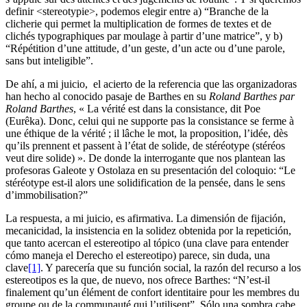
definir <stereotypie>, podemos elegir entre a) “Branche de la
clicherie qui permet la multiplication de formes de textes et de
clichés typographiques par moulage à partir d’une matrice”, y b)
“Répétition d’une attitude, d’un geste, d’un acte ou d’une parole,
sans but inteligible”.
De ahí, a mi juicio, el acierto de la referencia que las organizadoras
han hecho al conocido pasaje de Barthes en su
Roland Barthes par
Roland Barthes
, « La vérité est dans la consistance, dit Poe
(Eurêka). Donc, celui qui ne supporte pas la consistance se ferme à
une éthique de la vérité ; il lâche le mot, la proposition, l’idée, dès
qu’ils prennent et passent à l’état de solide, de stéréotype (stéréos
veut dire solide) ». De donde la interrogante que nos plantean las
profesoras Galeote y Ostolaza en su presentación del coloquio: “Le
stéréotype est-il alors une solidification de la pensée, dans le sens
d’immobilisation?”
La respuesta, a mi juicio, es afirmativa. La dimensión de fijación,
mecanicidad, la insistencia en la solidez obtenida por la repetición,
que tanto acercan el estereotipo al tópico (una clave para entender
cómo maneja el Derecho el estereotipo) parece, sin duda, una
clave
[1]
. Y parecería que su función social, la razón del recurso a los
estereotipos es la que, de nuevo, nos ofrece Barthes: “N’est-il
finalement qu’un élément de confort identitaire pour les membres du
groupe ou de la communauté qui l’utilisent”. Sólo una sombra cabe