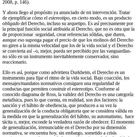
2008, p. 146).
Y ahora llego al propósito ya anunciado de mi intervención. Tratar
de ejemplificar cómo el
estereotipo
, en cierto modo, es un producto
obligado
del Derecho, incluso su arquetipo. Es así precisamente por
la principal función social atribuida al Derecho, que no es otra que la
de proporcionar seguridad, crear referencias sólidas, que duren,
aunque eso suponga pagar el precio de que los molinos del Derecho
no giren a la misma velocidad que los de la vida social y el Derecho
se convierta así –o, mejor, pueda ser percibido por las vanguardias-
no sólo en un instrumento inevitablemente conservador, sino
reaccionario.
Ello es así, porque como advirtiera Durkheim, el Derecho es un
instrumento para fijar el ritmo de la vida social. Bajo coacción, los
mensajes/mandatos normativos consiguen una regularidad de
conductas que permiten construir el estereotipo. Conforme al
conocido diagrama de Ross, la validez del Derecho es una categoría
metafísica, pues lo que cuenta, en realidad, son dos factores: la
sanción y el hábito de obediencia, que producen a su vez la
generalización de la conducta obligatoria que se considera válida en
la medida en que la generalización del hábito, su automatismo, hace
tácita o, mejor, esconde la verdadera razón de obedecer. El momento
de generalización, irrenunciable en el Derecho por su dimensión
normativa, se encuentra hoy, sin embargo, sometido a crisis