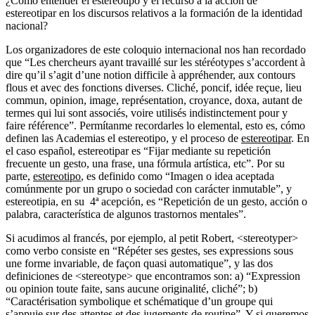
¿Cómo entender el estereotipo y el recurso a la acción de
estereotipar en los discursos relativos a la formación de la identidad
nacional?
Los organizadores de este coloquio internacional nos han recordado
que “Les chercheurs ayant travaillé sur les stéréotypes s’accordent à
dire qu’il s’agit d’une notion difficile à appréhender, aux contours
flous et avec des fonctions diverses. Cliché, poncif, idée reçue, lieu
commun, opinion, image, représentation, croyance, doxa, autant de
termes qui lui sont associés, voire utilisés indistinctement pour y
faire référence”. Permítanme recordarles lo elemental, esto es, cómo
definen las Academias el estereotipo, y el proceso de
estereotipar
. En
el caso español, estereotipar es “Fijar mediante su repetición
frecuente un gesto, una frase, una fórmula artística, etc”. Por su
parte,
estereotipo
, es definido como “Imagen o idea aceptada
comúnmente por un grupo o sociedad con carácter inmutable”, y
estereotipia, en su 4ª acepción, es “Repetición de un gesto, acción o
palabra, característica de algunos trastornos mentales”.
Si acudimos al francés, por ejemplo, al petit Robert, <stereotyper>
como verbo consiste en “Répéter ses gestes, ses expressions sous
une forme invariable, de façon quasi automatique”, y las dos
definiciones de <stereotype> que encontramos son: a) “Expression
ou opinion toute faite, sans aucune originalité, cliché”; b)
“Caractérisation symbolique et schématique d’un groupe qui
s’appuie sur des attentes et des jugements de routine”. Y si queremos