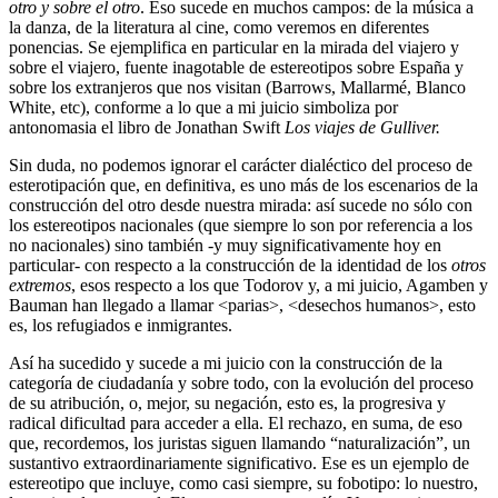
otro y sobre el otro
. Eso sucede en muchos campos: de la música a
la danza, de la literatura al cine, como veremos en diferentes
ponencias. Se ejemplifica en particular en la mirada del viajero y
sobre el viajero, fuente inagotable de estereotipos sobre España y
sobre los extranjeros que nos visitan (Barrows, Mallarmé, Blanco
White, etc), conforme a lo que a mi juicio simboliza por
antonomasia el libro de Jonathan Swift
Los viajes de Gulliver.
Sin duda, no podemos ignorar el carácter dialéctico del proceso de
esterotipación que, en definitiva, es uno más de los escenarios de la
construcción del otro desde nuestra mirada: así sucede no sólo con
los estereotipos nacionales (que siempre lo son por referencia a los
no nacionales) sino también -y muy significativamente hoy en
particular- con respecto a la construcción de la identidad de los
otros
extremos
, esos respecto a los que Todorov y, a mi juicio, Agamben y
Bauman han llegado a llamar <parias>, <desechos humanos>, esto
es, los refugiados e inmigrantes.
Así ha sucedido y sucede a mi juicio con la construcción de la
categoría de ciudadanía y sobre todo, con la evolución del proceso
de su atribución, o, mejor, su negación, esto es, la progresiva y
radical dificultad para acceder a ella. El rechazo, en suma, de eso
que, recordemos, los juristas siguen llamando “naturalización”, un
sustantivo extraordinariamente significativo. Ese es un ejemplo de
estereotipo que incluye, como casi siempre, su fobotipo: lo nuestro,