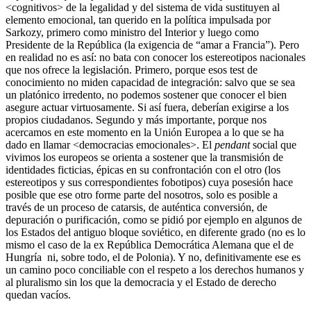
<cognitivos> de la legalidad y del sistema de vida sustituyen al
elemento emocional, tan querido en la política impulsada por
Sarkozy, primero como ministro del Interior y luego como
Presidente de la República (la exigencia de “amar a Francia”). Pero
en realidad no es así: no bata con conocer los estereotipos nacionales
que nos ofrece la legislación. Primero, porque esos test de
conocimiento no miden capacidad de integración: salvo que se sea
un platónico irredento, no podemos sostener que conocer el bien
asegure actuar virtuosamente. Si así fuera, deberían exigirse a los
propios ciudadanos. Segundo y más importante, porque nos
acercamos en este momento en la Unión Europea a lo que se ha
dado en llamar <democracias emocionales>. El
pendant
social que
vivimos los europeos se orienta a sostener que la transmisión de
identidades ficticias, épicas en su confrontación con el otro (los
estereotipos y sus correspondientes fobotipos) cuya posesión hace
posible que ese otro forme parte del nosotros, solo es posible a
través de un proceso de catarsis, de auténtica conversión, de
depuración o purificación, como se pidió por ejemplo en algunos de
los Estados del antiguo bloque soviético, en diferente grado (no es lo
mismo el caso de la ex República Democrática Alemana que el de
Hungría ni, sobre todo, el de Polonia). Y no, definitivamente ese es
un camino poco conciliable con el respeto a los derechos humanos y
al pluralismo sin los que la democracia y el Estado de derecho
quedan vacíos.