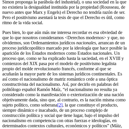
Simon proponga la parábola del industrial), o una sociedad en la que
no existiera la desigualdad instituida por la propiedad (Rousseau, de
nuevo antes que Marx y Engels) el Derecho no tendría razón de ser.
Pero el positivismo asentará la tesis de que el Derecho es útil, como
ritmo de la vida social.
Pues bien, lo que aún más me interesa recordar es esa obviedad de
que lo que nosotros consideramos <Derechos modernos> y que, no
olvidemos, son Ordenamientos jurídicos
nacionales
, arrancan de un
proceso jurídicopolítico marcado por la ideología que hace posible la
aparición de los Estados modernos como Estados nacionales. Un
proceso que, como se ha explicado hasta la saciedad, en el XVIII y
comienzos del XIX pasa por el modelo de positivismo legalista
propio del molde revolucionario francés, conforme al que se
acuñarán la mayor parte de los sistemas jurídicos continentales. Es
así como el nacionalismo de matriz romántico cede a una óptica
constructivista del nacionalismo. Así, por decirlo en palabras del
politólogo español Ramón Maíz, “el nacionalismo no resulta ya
considerado como la manifestación o exteriorización de una nación
objetivamente dada, sino que, al contrario, es la nación misma como
sujeto político, como soberana
[2]
, la que constituye el producto,
siempre dinámico e inacabado, de un proceso complejo de
construcción política y social que tiene lugar, bajo el impulso del
nacionalismo en competencia con otras fuerzas e ideologías, en
determinados contextos culturales, económicos y políticos” (Máiz,