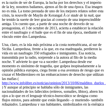
es la razón de ser de Europa, la lucha por los derechos y el imperio
de la ley, nosotros bailamos, ajenos al fin de una época. Esa imagen
no es mía. La tomo prestada de uno de los mejores relatos sobre esta
crisis, la
nouvelle
de Maylis de Kerangal
À ce stade de la nuit
, que
he tenido la suerte de leer gracias al consejo de una imprescindible
amiga. Un cuento que, a partir de una noche de desvelo de su
protagonista, el 3 de octubre de 2013, acierta a establecer la relación
entre el naufragio y el baile que es el fin de una época, mediante el
vínculo entre dos Lampedusa.
Una, claro, es la isla más próxima a la costa norteafricana, al sur de
Sicilia. Lampedusa, frente a la que, en esa madrugada, perdieron la
vida en un naufragio 350 refugiados e inmigrantes. Esa noticia,
transmitida por la radio, sorprende a la autora al filo de la media
noche. Y advierte lo que va a suceder: Lampedusa desde ese
momento es sinónimo de tragedia, que golpea inopinadamente a la
opinión pública europea, ciega frente a esa aventura de riesgo que es
cruzar el Mediterráneo en las embarcaciones de desecho que utilizan
las mafias (
http://www.infolibre.es/noticias/opinion/2013/10/06/malditos_duelo
) Y aunque al principio se hablaba sólo de inmigrantes, las
nacionalidades de los fallecidos (eritreos, somalíes, libios), abren los
ojos a lo que en el lenguaje técnico-burocrático se designa como
flujos mixtos, para admitir que están llegando –y muriendo- también
refugiados
. Lampedusa y sus habitantes, simbolizados en la enérgica