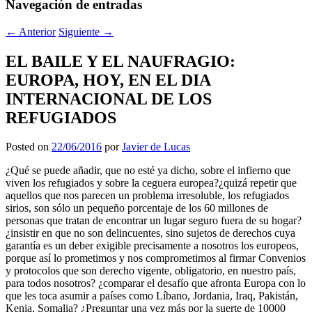
Navegación de entradas
←
Anterior
Siguiente
→
EL BAILE Y EL NAUFRAGIO:
EUROPA, HOY, EN EL DIA
INTERNACIONAL DE LOS
REFUGIADOS
Posted on
22/06/2016
por
Javier de Lucas
¿Qué se puede añadir, que no esté ya dicho, sobre el infierno que
viven los refugiados y sobre la ceguera europea?¿quizá repetir que
aquellos que nos parecen un problema irresoluble, los refugiados
sirios, son sólo un pequeño porcentaje de los 60 millones de
personas que tratan de encontrar un lugar seguro fuera de su hogar?
¿insistir en que no son delincuentes, sino sujetos de derechos cuya
garantía es un deber exigible precisamente a nosotros los europeos,
porque así lo prometimos y nos comprometimos al firmar Convenios
y protocolos que son derecho vigente, obligatorio, en nuestro país,
para todos nosotros? ¿comparar el desafío que afronta Europa con lo
que les toca asumir a países como Líbano, Jordania, Iraq, Pakistán,
Kenia, Somalia? ¿Preguntar una vez más por la suerte de 10000