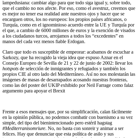
lampedusiana: cambiar algo para que todo siga igual y, sobre todo,
que el cambio no nos afecte. Por eso, como el avestruz, creemos que
es mejor no tener esa realidad ante nuestros ojos y hacer que se
encarguen otros, los no europeos: los propios países africanos, o
Turquía, como en el ignominioso acuerdo entre la UE y Turquía por
el que, a cambio de 6000 millones de euros y la exención de visados
a los ciudadanos turcos, arrojamos a todos los “excedentes” en
manos del cada vez menos fiable Erdogan.
Claro que todo es susceptible de empeorar: acabamos de escuchar a
Sarkozy, que ha recogido la vieja idea que expuso Aznar en el
Consejo Europeo de Sevilla de 21 y 22 de junio de 2002: llevar los
hotspots
de selección de inmigrantes y refugiados y también los
propios CIE al otro lado del Mediterráneo. Así no nos molestarán las
imágenes de masas de desarrapados acosando nuestras fronteras,
como las del poster del UKIP exhibido por Neil Farrage como falaz
argumento para apoyar el Brexit
Frente a esos mensajes que, por su simplificación, calan fácilmente
en la opinión pública, no podemos combatir con buenismo a su vez
simple, del tipo del bienintencionado pero estéril hagstag
#Mediterranisomriure
. No, no basta con sonreir y animar a ser
felices. Hay que denunciar que esta política de asilo y sus