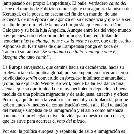
(antepasado del propio Lampedusa). El baile, verdadero
canto del
cisne
del mundo de Fabrizio como sugiere con agudeza la misma de
Kerangal, es la puesta en escena del fin de un mundo, de una
sociedad, de una época que agoniza en su decadencia y que va a ser
sustituido por otro, el de la nueva burguesía, que encarnan Don
Calogero y su bella hija Angelica. Aunque entre los del viejo mundo
hay quienes, como el sobrino del príncipe, Tancredi, tratan de
negociar:
plus ça change, plus c’est la même chose
, que dejó escrito
Alphonse du Karr antes de que Lampedusa ponga en boca de
Tancredi su famoso “
Se vogliamo che tutto rimanga come è,
bisogna che tutto cambi
”.
La Europa envejecida, que camina hacia su decadencia, hacia su
irrelevancia en la política global, por su empeño en encerrarse en su
privilegiado
jardín
convertido en
fortaleza
inútilmente amurallada
(como ha explicado Wendy Brown), puede bailar esa danza final,
ajena a que su oportunidad de rejuvenecimiento depende en buena
medida de una política migratoria y de asilo justa, atractiva y eficaz.
Pero no, aquí domina la visión instrumental y cortoplacista, porque
gobernantes (y medios de comunicación) ceden a la fácil tentación
del mensaje simplista de la inmigración y el asilo como amenaza
para nuestro privilegiado nivel de vida, para nuestro modo de ser,
que les sirve para acarrear el
voto del miedo
.
Por eso, la política europea (y española) de asilo e inmigración es