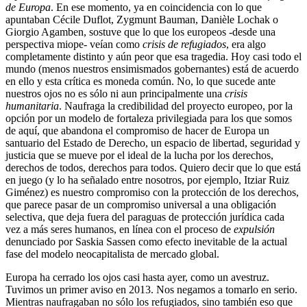
de Europa
. En ese momento, ya en coincidencia con lo que
apuntaban Cécile Duflot, Zygmunt Bauman, Danièle Lochak o
Giorgio Agamben, sostuve que lo que los europeos -desde una
perspectiva miope- veían como
crisis de refugiados
, era algo
completamente distinto y aún peor que esa tragedia. Hoy casi todo el
mundo (menos nuestros ensimismados gobernantes) está de acuerdo
en ello y esta crítica es moneda común. No, lo que sucede ante
nuestros ojos no es sólo ni aun principalmente una
crisis
humanitaria
. Naufraga la credibilidad del proyecto europeo, por la
opción por un modelo de fortaleza privilegiada para los que somos
de aquí, que abandona el compromiso de hacer de Europa un
santuario del Estado de Derecho, un espacio de libertad, seguridad y
justicia que se mueve por el ideal de la lucha por los derechos,
derechos de todos, derechos para todos. Quiero decir que lo que está
en juego (y lo ha señalado entre nosotros, por ejemplo, Itziar Ruiz
Giménez) es nuestro compromiso con la protección de los derechos,
que parece pasar de un compromiso universal a una obligación
selectiva, que deja fuera del paraguas de protección jurídica cada
vez a más seres humanos, en línea con el proceso de
expulsión
denunciado por Saskia Sassen como efecto inevitable de la actual
fase del modelo neocapitalista de mercado global.
Europa ha cerrado los ojos casi hasta ayer, como un avestruz.
Tuvimos un primer aviso en 2013. Nos negamos a tomarlo en serio.
Mientras naufragaban no sólo los refugiados, sino también eso que