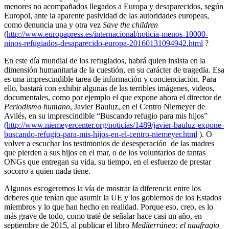
menores no acompañados llegados a Europa y desaparecidos, según
Europol, ante la aparente pasividad de las autoridades europeas,
como denuncia una y otra vez
Save the children
(
http://www.europapress.es/internacional/noticia-menos-10000-
ninos-refugiados-desaparecido-europa-20160131094942.html
?
En este día mundial de los refugiados, habrá quien insista en la
dimensión humanitaria de la cuestión, en su carácter de tragedia. Esa
es una imprescindible tarea de información y concienciación. Para
ello, bastará con exhibir algunas de las terribles imágenes, videos,
documentales, como por ejemplo el que expone ahora el director de
Periodismo humano
, Javier Bauluz, en el Centro Niemeyer de
Avilés, en su imprescindible “Buscando refugio para mis hijos”
(
http://www.niemeyercenter.org/noticias/1489/javier-bauluz-expone-
buscando-refugio-para-mis-hijos-en-el-centro-niemeyer.html
). O
volver a escuchar los testimonios de desesperación de las madres
que pierden a sus hijos en el mar, o de los voluntarios de tantas
ONGs que entregan su vida, su tiempo, en el esfuerzo de prestar
socorro a quien nada tiene.
Algunos escogeremos la vía de mostrar la diferencia entre los
deberes que tenían que asumir la UE y los gobiernos de los Estados
miembros y lo que han hecho en realidad. Porque eso, creo, es lo
más grave de todo, como traté de señalar hace casi un año, en
septiembre de 2015, al publicar el libro
Mediterráneo: el naufragio