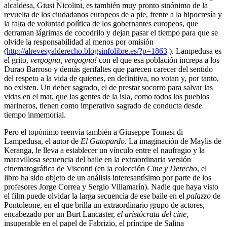
alcaldesa, Giusi Nicolini, es también muy pronto sinónimo de la
revuelta de los ciudadanos europeos de a pie, frente a la hipocresía y
la falta de voluntad política de los gobernantes europeos, que
derraman lágrimas de cocodrilo y dejan pasar el tiempo para que se
olvide la responsabilidad al menos por omisión
(
http://alrevesyalderecho.blogsinfolibre.es/?p=1863
). Lampedusa es
el grito,
vergogna, vergogna!
con el que esa población increpa a los
Durao Barroso y demás gerifaltes que parecen carecer del sentido
del respeto a la vida de quienes, en definitiva, no votan y, por tanto,
no existen. Un deber sagrado, el de prestar socorro para salvar las
vidas en el mar, que las gentes de la isla, como todos los pueblos
marineros, tienen como imperativo sagrado de conducta desde
tiempo inmemorial.
Pero el topónimo reenvía también a Giuseppe Tomasi di
Lampedusa, el autor de
El Gatopardo
. La imaginación de Maylis de
Keranga, le lleva a establecer un vínculo entre el naufragio y la
maravillosa secuencia del baile en la extraordinaria versión
cinematográfica de Visconti (en la colección
Cine y Derecho
, el
libro ha sido objeto de un análisis interesantísimo por parte de los
profesores Jorge Correa y Sergio Villamarín). Nadie que haya visto
el film puede olvidar la larga secuencia de ese baile en el
palazzo
de
Pontoleone, en el que brilla un extraordinario grupo de actores,
encabezado por un Burt Lancaster,
el aristócrata del cine,
insuperable en el papel de Fabrizio, el príncipe de Salina