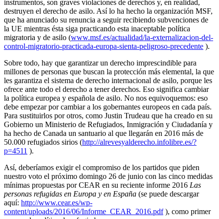
instrumentos, son graves violaciones de derechos y, en realidad,
destruyen el derecho de asilo. Así lo ha hecho la organización MSF,
que ha anunciado su renuncia a seguir recibiendo subvenciones de
la UE mientras ésta siga practicando esta inaceptable política
migratoria y de asilo (
www.msf.es/actualidad/la-externalizacion-del-
control-migratorio-practicada-europa-sienta-peligroso-precedente
).
Sobre todo, hay que garantizar un derecho imprescindible para
millones de personas que buscan la protección más elemental, la que
les garantiza el sistema de derecho internacional de asilo, porque les
ofrece ante todo el derecho a tener derechos. Eso significa cambiar
la política europea y española de asilo. No nos equivoquemos: eso
debe empezar por cambiar a los gobernantes europeos en cada país.
Para sustituirlos por otros, como Justin Trudeau que ha creado en su
Gobierno un Ministerio de Refugiados, Inmigración y Ciudadanía y
ha hecho de Canada un santuario al que llegarán en 2016 más de
50.000 refugiados sirios (
http://alrevesyalderecho.infolibre.es/?
p=4511
).
Así, deberíamos exigir el compromiso de los partidos que piden
nuestro voto el próximo domingo 26 de junio con las cinco medidas
mínimas propuestas por CEAR en su reciente informe 2016
Las
personas refugidas en Europa y en España
(se puede descargar
aquí:
http://www.cear.es/wp-
content/uploads/2016/06/Informe_CEAR_2016.pdf
), como primer