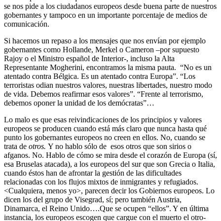
se nos pide a los ciudadanos europeos desde buena parte de nuestros
gobernantes y tampoco en un importante porcentaje de medios de
comunicación.
Si hacemos un repaso a los mensajes que nos envían por ejemplo
gobernantes como Hollande, Merkel o Cameron –por supuesto
Rajoy o el Ministro español de Interior-, incluso la Alta
Representante Mogherini, encontramos la misma pauta. “No es un
atentado contra Bélgica. Es un atentado contra Europa”. “Los
terroristas odian nuestros valores, nuestras libertades, nuestro modo
de vida. Debemos reafirmar esos valores”. “Frente al terrorismo,
debemos oponer la unidad de los demócratas”…
Lo malo es que esas reivindicaciones de los principios y valores
europeos se producen cuando está más claro que nunca hasta qué
punto los gobernantes europeos no creen en ellos. No, cuando se
trata de
otros.
Y no hablo sólo de esos otros que son sirios o
afganos. No. Hablo de cómo se mira desde el corazón de Europa (sí,
esa Bruselas atacada), a los europeos del sur que son Grecia o Italia,
cuando éstos han de afrontar la gestión de las dificultades
relacionadas con los flujos mixtos de inmigrantes y refugiados.
<Cualquiera, menos yo>, parecen decir los Gobiernos europeos. Lo
dicen los del grupo de Visegrad, sí; pero también Austria,
Dinamarca, el Reino Unido….Que se ocupen “ellos”. Y en última
instancia, los europeos escogen que cargue con el muerto el otro-