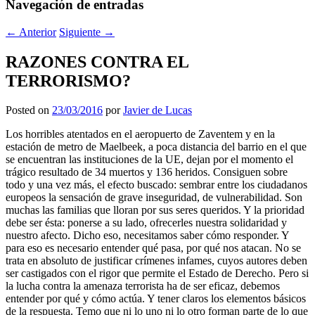
Navegación de entradas
←
Anterior
Siguiente
→
RAZONES CONTRA EL
TERRORISMO?
Posted on
23/03/2016
por
Javier de Lucas
Los horribles atentados en el aeropuerto de Zaventem y en la
estación de metro de Maelbeek, a poca distancia del barrio en el que
se encuentran las instituciones de la UE, dejan por el momento el
trágico resultado de 34 muertos y 136 heridos. Consiguen sobre
todo y una vez más, el efecto buscado: sembrar entre los ciudadanos
europeos la sensación de grave inseguridad, de vulnerabilidad. Son
muchas las familias que lloran por sus seres queridos. Y la prioridad
debe ser ésta: ponerse a su lado, ofrecerles nuestra solidaridad y
nuestro afecto. Dicho eso, necesitamos saber cómo responder. Y
para eso es necesario entender qué pasa, por qué nos atacan. No se
trata en absoluto de justificar crímenes infames, cuyos autores deben
ser castigados con el rigor que permite el Estado de Derecho. Pero si
la lucha contra la amenaza terrorista ha de ser eficaz, debemos
entender por qué y cómo actúa. Y tener claros los elementos básicos
de la respuesta. Temo que ni lo uno ni lo otro forman parte de lo que