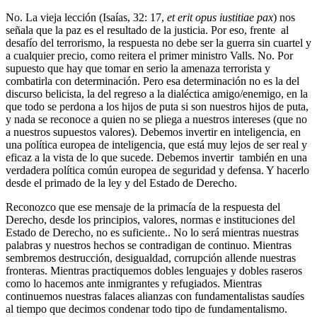
No. La vieja lección (Isaías, 32: 17,
et erit opus iustitiae pax
) nos
señala que la paz es el resultado de la justicia. Por eso, frente al
desafío del terrorismo, la respuesta no debe ser la guerra sin cuartel y
a cualquier precio, como reitera el primer ministro Valls. No. Por
supuesto que hay que tomar en serio la amenaza terrorista y
combatirla con determinación. Pero esa determinación no es la del
discurso belicista, la del regreso a la dialéctica amigo/enemigo, en la
que todo se perdona a los hijos de puta si son nuestros hijos de puta,
y nada se reconoce a quien no se pliega a nuestros intereses (que no
a nuestros supuestos valores). Debemos invertir en inteligencia, en
una política europea de inteligencia, que está muy lejos de ser real y
eficaz a la vista de lo que sucede. Debemos invertir también en una
verdadera política común europea de seguridad y defensa. Y hacerlo
desde el primado de la ley y del Estado de Derecho.
Reconozco que ese mensaje de la primacía de la respuesta del
Derecho, desde los principios, valores, normas e instituciones del
Estado de Derecho, no es suficiente.. No lo será mientras nuestras
palabras y nuestros hechos se contradigan de continuo. Mientras
sembremos destrucción, desigualdad, corrupción allende nuestras
fronteras. Mientras practiquemos dobles lenguajes y dobles raseros
como lo hacemos ante inmigrantes y refugiados. Mientras
continuemos nuestras falaces alianzas con fundamentalistas saudíes
al tiempo que decimos condenar todo tipo de fundamentalismo.