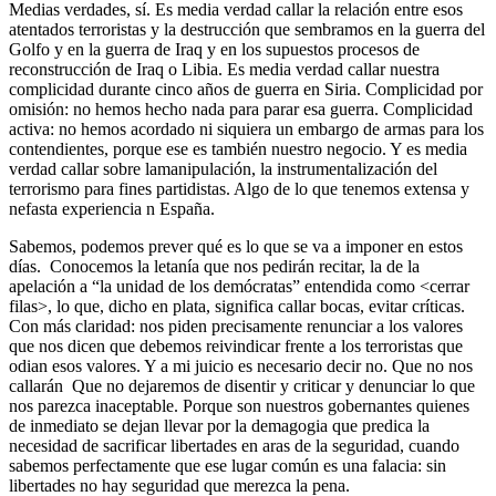
Medias verdades, sí. Es media verdad callar la relación entre esos
atentados terroristas y la destrucción que sembramos en la guerra del
Golfo y en la guerra de Iraq y en los supuestos procesos de
reconstrucción de Iraq o Libia. Es media verdad callar nuestra
complicidad durante cinco años de guerra en Siria. Complicidad por
omisión: no hemos hecho nada para parar esa guerra. Complicidad
activa: no hemos acordado ni siquiera un embargo de armas para los
contendientes, porque ese es también nuestro negocio. Y es media
verdad callar sobre lamanipulación, la instrumentalización del
terrorismo para fines partidistas. Algo de lo que tenemos extensa y
nefasta experiencia n España.
Sabemos, podemos prever qué es lo que se va a imponer en estos
días. Conocemos la letanía que nos pedirán recitar, la de la
apelación a “la unidad de los demócratas” entendida como <cerrar
filas>, lo que, dicho en plata, significa callar bocas, evitar críticas.
Con más claridad: nos piden precisamente renunciar a los valores
que nos dicen que debemos reivindicar frente a los terroristas que
odian esos valores. Y a mi juicio es necesario decir no. Que no nos
callarán Que no dejaremos de disentir y criticar y denunciar lo que
nos parezca inaceptable. Porque son nuestros gobernantes quienes
de inmediato se dejan llevar por la demagogia que predica la
necesidad de sacrificar libertades en aras de la seguridad, cuando
sabemos perfectamente que ese lugar común es una falacia: sin
libertades no hay seguridad que merezca la pena.