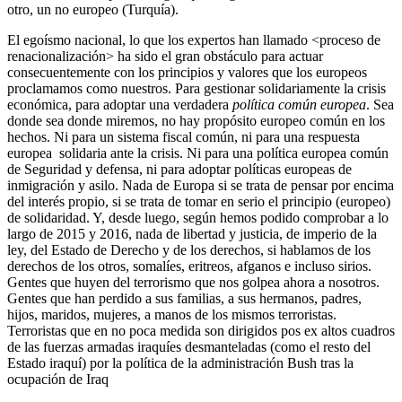
otro, un no europeo (Turquía).
El egoísmo nacional, lo que los expertos han llamado <proceso de
renacionalización> ha sido el gran obstáculo para actuar
consecuentemente con los principios y valores que los europeos
proclamamos como nuestros. Para gestionar solidariamente la crisis
económica, para adoptar una verdadera
política común europea
. Sea
donde sea donde miremos, no hay propósito europeo común en los
hechos. Ni para un sistema fiscal común, ni para una respuesta
europea solidaria ante la crisis. Ni para una política europea común
de Seguridad y defensa, ni para adoptar políticas europeas de
inmigración y asilo. Nada de Europa si se trata de pensar por encima
del interés propio, si se trata de tomar en serio el principio (europeo)
de solidaridad. Y, desde luego, según hemos podido comprobar a lo
largo de 2015 y 2016, nada de libertad y justicia, de imperio de la
ley, del Estado de Derecho y de los derechos, si hablamos de los
derechos de los otros, somalíes, eritreos, afganos e incluso sirios.
Gentes que huyen del terrorismo que nos golpea ahora a nosotros.
Gentes que han perdido a sus familias, a sus hermanos, padres,
hijos, maridos, mujeres, a manos de los mismos terroristas.
Terroristas que en no poca medida son dirigidos pos ex altos cuadros
de las fuerzas armadas iraquíes desmanteladas (como el resto del
Estado iraquí) por la política de la administración Bush tras la
ocupación de Iraq