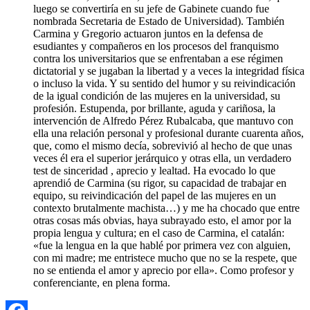
luego se convertiría en su jefe de Gabinete cuando fue
nombrada Secretaria de Estado de Universidad). También
Carmina y Gregorio actuaron juntos en la defensa de
esudiantes y compañeros en los procesos del franquismo
contra los universitarios que se enfrentaban a ese régimen
dictatorial y se jugaban la libertad y a veces la integridad física
o incluso la vida. Y su sentido del humor y su reivindicación
de la igual condición de las mujeres en la universidad, su
profesión. Estupenda, por brillante, aguda y cariñosa, la
intervención de Alfredo Pérez Rubalcaba, que mantuvo con
ella una relación personal y profesional durante cuarenta años,
que, como el mismo decía, sobrevivió al hecho de que unas
veces él era el superior jerárquico y otras ella, un verdadero
test de sinceridad , aprecio y lealtad. Ha evocado lo que
aprendió de Carmina (su rigor, su capacidad de trabajar en
equipo, su reivindicación del papel de las mujeres en un
contexto brutalmente machista…) y me ha chocado que entre
otras cosas más obvias, haya subrayado esto, el amor por la
propia lengua y cultura; en el caso de Carmina, el catalán:
«fue la lengua en la que hablé por primera vez con alguien,
con mi madre; me entristece mucho que no se la respete, que
no se entienda el amor y aprecio por ella». Como profesor y
conferenciante, en plena forma.