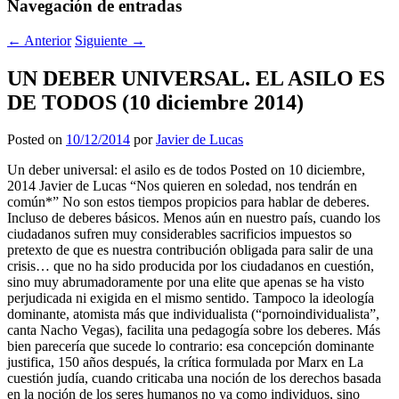
Navegación de entradas
←
Anterior
Siguiente
→
UN DEBER UNIVERSAL. EL ASILO ES
DE TODOS (10 diciembre 2014)
Posted on
10/12/2014
por
Javier de Lucas
Un deber universal: el asilo es de todos Posted on 10 diciembre, 2014 Javier de Lucas “Nos quieren en soledad, nos tendrán en común*” No son estos tiempos propicios para hablar de deberes. Incluso de deberes básicos. Menos aún en nuestro país, cuando los ciudadanos sufren muy considerables sacrificios impuestos so pretexto de que es nuestra contribución obligada para salir de una crisis… que no ha sido producida por los ciudadanos en cuestión, sino muy abrumadoramente por una elite que apenas se ha visto perjudicada ni exigida en el mismo sentido. Tampoco la ideología dominante, atomista más que individualista (“pornoindividualista”, canta Nacho Vegas), facilita una pedagogía sobre los deberes. Más bien parecería que sucede lo contrario: esa concepción dominante justifica, 150 años después, la crítica formulada por Marx en La cuestión judía, cuando criticaba una noción de los derechos basada en la noción de los seres humanos no ya como individuos, sino como islas (pese al exhorto de John Donne, “ningún hombre es una isla”), si no incluso como mónadas o átomos. Tenía razón Marx: si arrancamos de esa ideología, estamos de nuevo ante la ley de la selva, del más fuerte: sólo tendrá derechos quien puede permitirse prescindir de los demás, vivir aislado. Si a ello se suma la exaltación del libertarianismo consumista, que postula la consagración como un derecho de lo que en muchos casos no es sino una mera expectativa, si no un capricho o arbitrariedad, está claro que hoy resulta difícil explicar la noción de deberes básicos. Y, sin embargo, parece difícil negar que los derechos proclamados como universales en la Declaración universal de 1948 cuyo aniversario recordamos hoy, precisamente en cuanto humanos, no son posibles sin deberes correlativos. Esa correlación es una tesis discutida: baste pensar en el debate que se produjo en el proceso de elaboración de la propia Declaración. Así, por ejemplo, la admirable Eleanor Rooselvelt, protagonista destacada de esa iniciativa, en una de las primeras sesiones del grupo de trabajo del comité de redacción en torno a la aceptación de los deberes en la Declaración, en junio de 1947, declaró: «la tarea que se nos ha encomendado es la de proclamar los derechos y las libertades fundamentales del ser humano… no la de enumerar sus obligaciones». Es perfectamente comprensible que cuando se trataba de ganar el reconocimiento de derechos para todas las personas en cuanto tales, sin más atributos, el acento se pusiera sólo en eso, en los derechos, pero creo que quizá podamos aprovechar este 66 aniversario para tratar de explicar que hoy sí conviene insistir en la existencia de deberes básicos universales, cuyo fundamento es la noción de solidaridad tomada en serio, como propusiera el jurista Karel Vasak. Es decir, no como mera benevolencia, no como una propuesta supererogatoria, un gesto de altruismo o bondad. Menos aún como una muestra de condescendencia paternalista. No: hay una noción exigente de solidaridad como principio jurídico y político, que fundamenta, entre otros, deberes positivos de carácter básico y universal. Frente al mensaje del miedo, con el que tratan de imponernos la desbandada del “sálvese quien pueda”, hay que reafirmar la acción colectiva. Otra vez Nacho Vegas: “nos quieren en soledad, nos tendrán en común”). El mejor ejemplo de este necesario planteamiento es el del derecho de asilo, como deber universal de solidaridad, tal y como lo presenta la excelente iniciativa del equipo de ACNUR España que dirige desde hace poco tiempo Francesca Friz-Prguda: su proyecto “El asilo es de todos”. No hay universalidad sin solidaridad tomada en serio Comenzaré por sostener una noción fuerte de la solidaridad, comoconciencia conjunta de derechos y deberes que se despierta o agudiza allí donde nos encontramos ante la presencia o amenaza inminente de un peligro percibido como común. Por eso, precisamente en momentos de considerable dificultad, como la crisis que nos golpea, en los que parece que el instinto primario sea el de desentenderse de lo que no sea la propia supervivencia, es cuando, de forma paradójica, surgen las mejores manifestaciones de ayuda mutua, de cooperación con quienes se encuentran amenazados. Se trata de la solidaridad que no es simplemente una exigencia más o menos retórica y vacua propia de un abstracto altruismo, ni una vaga apelación para acallar la malheur de conscience ante el sufrimiento de los otros, en términos de moralina, sino que alcanza el rango de un principio jurídico y político. En efecto, el genio del Derecho romano supo enunciar la necesidad de lo que denominó obligaciones in solidum, en las que todos los socios asumen la responsabilidad conjuntamente. Es la misma idea que supo ver unos siglos después el genial Ibn-Jaldoun(adelantándose en siglos al gran Durkheim), que entendió la solidaridad comocemento social, condición sine qua non de la estabilidad y del progreso de las sociedades. Así lo explicó al analizar la noción de assabiyah en su monumental obra Muqaddihmah. Y cabría añadir que la solidaridad tampoco es un sucedáneo light de la igualdad, sino un valor complementario de ésta y de la libertad, tal y como lo entendieron los revolucionarios franceses, que hablaban de ella como fraternidad, uno de los tres principios políticos de la legitimidad republicana. La existencia de deberes de solidaridad, como denunciara Rorty en un célebre ensayo, puede aparecer vinculada sobre todo a las nociones de pertenencia a un mismo grupo, a los más próximos en intereses, el nosotros más inmediato, una solidaridad que se cierra en torno a quienes son entendidos como “uno de los nuestros”. Una solidaridad que ignora la fraternidad universal. Pero existe también la solidaridad que puede adquirir la dimensión más abierta, la del vínculo universal que nos une con quienes comparten la común condición de seres humanos, sin más atributos, los que pertenecen al mismo género humano. Esa noción, de raigambre estoica, es la que fundamenta la existencia de un rasgo básico, común y universal que, a su vez, justifica la existencia de deberes positivos de asistencia mutua, que se hacen particularmente visibles en momentos de peligro, cuando la amenaza a otros seres humanos es particularmente evidente, como en los casos de desastres naturales. Esa noción abierta, tendencialmente universal de solidaridad, es aún más fuerte y más evidente cuando se pone en relación con otro instinto básico que es la hospitalidad, el deber de acoger, de dar un lugar en el mundo a quien por causa de persecución, ha tenido que abandonar su hogar, su Homeland, y padece la pérdida de esa necesidad básica que supo ver Simone Weil, el arraigo, l’enracinement. Aquí el deber de solidaridad enlaza con el de hospitalidad, entendida a su vez como un deber universal hacia quienes llegan a nosotros huyendo de un peligro o persecución que les amenaza. Porque la conciencia de que esos peligros nos pueden alcanzar en un momento u otro, desvela que los amenazados somos todos, aun en el caso de que de forma inmediata sólo lo sean algunos, incluso lejanos. Como explicara Marx en el prólogo al primer volumen de El Capital, parafraseando a Horacio, De te fabula narratur. Todos, en uno u otro momento, podemos necesitar que nos ofrezcan refugio. Un deber universal: dar asilo. Por eso, como decía, el acierto de esa campaña de ACNUR España, el asilo es de todos, concretada en una Declaración que puede leerse y firmarse en su mencionado sitio web. Sí, el asilo es la concreción jurídica de esos principios básicos, de esos deberes de solidaridad y hospitalidad. El asilo emerge desde el fondo del impulso civilizador que reconoce lo que hay de común entre cada uno de nosotros y todo otro y nos lleva a protegerles, a acogerles, a darles hospitalidad y, más aún, a ofrecerles derechos cuando llegan hasta nosotros en demanda de refugio contra la persecución que amenaza su vida, su integridad, su libertad. El asilo es, por tanto, un impulso genuino que nace de nuestra conciencia de solidaridad con los demás seres humanos, acentuada cuando están en peligro. El desarrollo de la civilización, a través desea herramienta cultural que es el Derecho, ha dado a luz la garantía de ese impulso de humanidad: El derecho de asilo. Una institución sin la que más de 50 millones de seres humanos que buscan hoy refugio, carecerán del derecho a tener derechos. El derecho de asilo es el mejor ejemplo de un deber positivo universal, una obligación que nos afecta a todos. Porque se trata del mecanismo jurídico elemental con el que reaccionamos frente a la amenaza que acecha a la condición de esos millones de seres humanos que viven un remedo de vida, una existencia peor que virtual, vicaria. Porque no es vida, sino simulacro de vida, la situación de incertidumbre, de espera, de angustia, en una tierra de nadie en la que esos seres humanos se encuentran confinados. La angustia de la vida en suspenso, sin saber si obtendrán el reconocimiento mínimo, esa seguridad jurídica básica que es el derecho a tener derecho, que todos tenemos asegurado; todos menos ellos, los refugiados. Y sin embargo, en un mundo en que cada vez más seres humanos necesitan recibir esa protección, porque cada vez hay más riesgos, más amenazas, el asilo no deja de retroceder. Se trata, en buena medida, de viejas amenazas que han sido la pesadilla de la Humanidad. Las guerras, la violencia, la discriminación, el odio y el miedo al diferente, al disidente, multiplican su presencia y sus efectos letales. Las políticas de asilo de la UE y aún peor, de España, son la muestra de que hemos vuelto la espalda a ese deber positivo y universal. Lo deja a las claras un caso muy concreto, nuestra cicatería, que esta al límite de la indiferencia culpable, ante la tragedia que afecta hoy a los refugiados sirios. Como seres humanos, pero sobre todo, desde nuestra privilegiada condición de ciudadanos soberanos de Estados que se proclaman democráticos y hacen de los derechos humanos su con