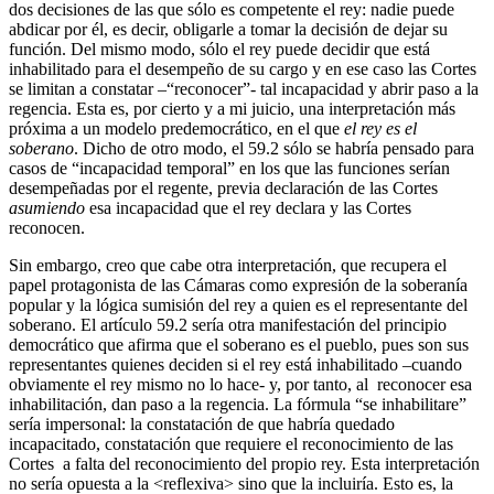
dos decisiones de las que sólo es competente el rey: nadie puede
abdicar por él, es decir, obligarle a tomar la decisión de dejar su
función. Del mismo modo, sólo el rey puede decidir que está
inhabilitado para el desempeño de su cargo y en ese caso las Cortes
se limitan a constatar –“reconocer”- tal incapacidad y abrir paso a la
regencia. Esta es, por cierto y a mi juicio, una interpretación más
próxima a un modelo predemocrático, en el que
el rey es el
soberano
. Dicho de otro modo, el 59.2 sólo se habría pensado para
casos de “incapacidad temporal” en los que las funciones serían
desempeñadas por el regente, previa declaración de las Cortes
asumiendo
esa incapacidad que el rey declara y las Cortes
reconocen.
Sin embargo, creo que cabe otra interpretación, que recupera el
papel protagonista de las Cámaras como expresión de la soberanía
popular y la lógica sumisión del rey a quien es el representante del
soberano. El artículo 59.2 sería otra manifestación del principio
democrático que afirma que el soberano es el pueblo, pues son sus
representantes quienes deciden si el rey está inhabilitado –cuando
obviamente el rey mismo no lo hace- y, por tanto, al reconocer esa
inhabilitación, dan paso a la regencia. La fórmula “se inhabilitare”
sería impersonal: la constatación de que habría quedado
incapacitado, constatación que requiere el reconocimiento de las
Cortes a falta del reconocimiento del propio rey. Esta interpretación
no sería opuesta a la <reflexiva> sino que la incluiría. Esto es, la