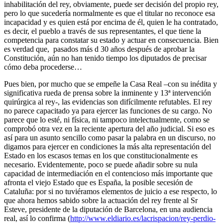
inhabilitación del rey, obviamente, puede ser decisión del propio rey,
pero lo que sucedería normalmente es que el titular no reconoce esa
incapacidad y es quien está por encima de él, quien le ha contratado,
es decir, el pueblo a través de sus representantes, el que tiene la
competencia para constatar su estado y actuar en consecuencia. Bien
es verdad que, pasados más d 30 años después de aprobar la
Constitución, aún no han tenido tiempo los diputados de precisar
cómo deba procederse…
Pues bien, por mucho que se empeñe la Casa Real –con su inédita y
significativa rueda de prensa sobre la inminente y 13ª intervención
quirúrgica al rey-, las evidencias son difícilmente refutables. El rey
no parece capacitado ya para ejercer las funciones de su cargo. No
parece que lo esté, ni física, ni tampoco intelectualmente, como se
comprobó otra vez en la reciente apertura del año judicial. Si eso es
así para un asunto sencillo como pasar la palabra en un discurso, no
digamos para ejercer en condiciones la más alta representación del
Estado en los escasos temas en los que constitucionalmente es
necesario. Evidentemente, poco se puede añadir sobre su nula
capacidad de intermediación en el contencioso más importante que
afronta el viejo Estado que es España, la posible secesión de
Cataluña: por si no tuviéramos elementos de juicio a ese respecto, lo
que ahora hemos sabido sobre la actuación del rey frente al Sr
Esteve, presidente de la diputación de Barcelona, en una audiencia
real, así lo confirma (
http://www.eldiario.es/
lacrispacion/rey-perdio-