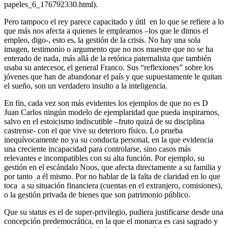
papeles_6_176792330.html).
Pero tampoco el rey parece capacitado y útil en lo que se refiere a lo
que más nos afecta a quienes le empleamos –los que le dimos el
empleo, digo-, esto es, la gestión de la crisis. No hay una sola
imagen, testimonio o argumento que no nos muestre que no se ha
enterado de nada, más allá de la retórica paternalista que también
usaba su antecesor, el general Franco. Sus “reflexiones” sobre los
jóvenes que han de abandonar el país y que supuestamente le quitan
el sueño, son un verdadero insulto a la inteligencia.
En fin, cada vez son más evidentes los ejemplos de que no es D
Juan Carlos ningún modelo de ejemplaridad que pueda inspirarnos,
salvo en el estoicismo indiscutible –fruto quizá de su disciplina
castrense- con el que vive su deterioro físico. Lo prueba
inequívocamente no ya su conducta personal, en la que evidencia
una creciente incapacidad para controlarse, sino casos más
relevantes e incompatibles con su alta función. Por ejemplo, su
gestión en el escándalo Noos, que afecta directamente a su familia y
por tanto a él mismo. Por no hablar de la falta de claridad en lo que
toca a su situación financiera (cuentas en el extranjero, comisiones),
o la gestión privada de bienes que son patrimonio público.
Que su status es el de super-privilegio, pudiera justificarse desde una
concepción predemocrática, en la que el monarca es casi sagrado y