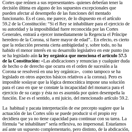
Cortes que reúnen a sus representantes- quienes deberían tener la
decisión última en alguno de los supuestos excepcionales que
pueden afectar al desempeño de las funciones del mentado
funcionario. Es el caso, me parece, de lo dispuesto en el artículo
59.2 de la Constitución: “Si el Rey se inhabilitare para el ejercicio de
su autoridad y la imposibilidad fuere reconocida por las Cortes
Generales, entrará a ejercer inmediatamente la Regencia el Príncipe
heredero de la Corona, si fuere mayor de edad”.. En efecto, es cierto
que la redacción presenta cierta ambigüedad y, sobre todo, no ha
habido el menor interés en su desarrollo legislativo en este punto (no
se ha legislado aún
la ley orgánica que menciona el artículo 57.5
de la Constitución
:
«Las abdicaciones y renuncias y cualquier duda
de hecho o de derecho que ocurra en el orden de sucesión a la
Corona se resolverá en una ley orgánica», como tampoco se ha
legislado en otros aspectos básicos relativos a la corona). Pero es
imposible soslayar que la lógica democrática impone una solución
para el caso en que se constate la incapacidad del monarca para el
ejercicio de su cargo y ésta no es asumida por quien desempeña la
función. Ese es el sentido, a mi juicio, del mencionado artículo 59.2.
La habitual y pacata interpretación de ese precepto sugiere que la
actuación de las Cortes sólo se puede producir si el propio rey
decidiera que ya no tiene capacidad para continuar con su tarea. La
fórmula “se inhabilitare” sería reflexiva, no impersonal. Estaríamos
así ante un supuesto complementario, pero distinto, de la abdicación,