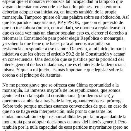
esperar que el monarca reconozca tal incapacidad ni tampoco que
vayan a intentar convencerle de hacerlo quienes –en su entorno-
deberían adoptar esa iniciativa, en interés también de la propia
monarquía. Tampoco quiere oír una palabra sobre su abdicación. Así
que los partidos mayoritarios, PP y PSOE, que con el pretexto de
que no toca ahora (nunca, en realidad), se oponen a replantearse lo
que es cada vez más un clamor popular, esto es, ejercer el derecho a
reformar la Constitución para poder elegir República o monarquía,
ya saben lo que tiene que hacer para al menos maquillar su
resistencia a responder a ese clamor. Deberían, a mi juicio, tomar la
iniciativa que les ofrece el artículo 59.2 de la Constitución y actuar
en consecuencia. Una decisión que se justifica por la prioridad del
interés general de los ciudadanos, que es el interés de la democracia
misma. Y que, a mi juicio, es más importante que legislar sobre la
corona o el príncipe de Asturias.
No me parece grave que se ofrezca esta última oportunidad a la
monarquía. La inmensa mayoría de los republicanos, que somos
gente leal con la legalidad constitucional (por democrática) y
queremos cambiarla a través de la ley, aguantaremos esa prórroga.
Sobre todo porque muchos estamos convencidos de que, en caso de
que no se haga esta interpretación, más pronto que tarde los
ciudadanos sabrán exigir responsabilidades por la incapacidad de la
monarquía para adoptar decisiones en aras del interés general. Pero
también por la nula capacidad de esos partidos mayoritarios (pero no