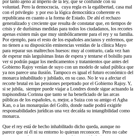
por tanto ajeno al imperio de la ley, que se confunde con su
voluntad. Pero la democracia, cuya regla es la egalibertad, casa mal
con el privilegio y por eso la lógica democrática coherente es
republicana en cuanto a la forma de Estado. De ahí el rechazo
generalizado y creciente que resulta de constatar que, en tiempos de
crisis y de durísimas medidas para todos los ciudadanos, los recortes
apenas existen más que muy simbólicamente para el rey y su familia.
Por ejemplo, para el resto de los españoles ancianos y enfermos, que
no tienen a su disposición eminencias venidas de la clínica Mayo
para reparar sus maltrechos huesos: muy al contrario, cada vez han
de esperar más larguísimas listas de espera y tentarse el bolsillo para
ver si podrán pagar los medicamentos y tratamientos que antes del
Gobierno Rajoy venían de suyo con un modelo de salud pública que
ya nos parece una ilusión. Tampoco es igual el futuro económico del
monarca inhabilitado y jubilado, en su caso. No le va a afectar el
recorte brutal en las pensiones perpetrado por el Gobierno Rajoy. Y,
si se jubila, siempre puede viajar a Londres donde sigue actuando la
trapisondista Corinna que tanto se ha beneficiado de las arcas
públicas de los españoles, o, mejor, a Suiza con su amigo el Agha
Kan, o a las monarquías del Golfo, donde nadie podrá exigirle
responsabilidades jurídicas una vez decaída su intangibilidad como
monarca.
Que el rey está de hecho inhabilitado dicho queda, aunque no
parece que ni él ni su entorno lo quieran reconocer. Pero no cabe