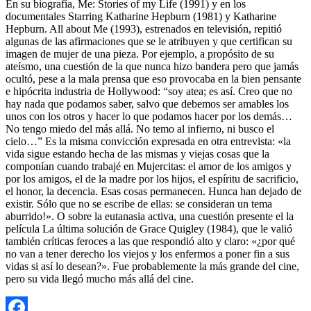
En su biografía, Me: Stories of my Life (1991) y en los
documentales Starring Katharine Hepburn (1981) y Katharine
Hepburn. All about Me (1993), estrenados en televisión, repitió
algunas de las afirmaciones que se le atribuyen y que certifican su
imagen de mujer de una pieza. Por ejemplo, a propósito de su
ateísmo, una cuestión de la que nunca hizo bandera pero que jamás
ocultó, pese a la mala prensa que eso provocaba en la bien pensante
e hipócrita industria de Hollywood: “soy atea; es así. Creo que no
hay nada que podamos saber, salvo que debemos ser amables los
unos con los otros y hacer lo que podamos hacer por los demás…
No tengo miedo del más allá. No temo al infierno, ni busco el
cielo…” Es la misma convicción expresada en otra entrevista: «la
vida sigue estando hecha de las mismas y viejas cosas que la
componían cuando trabajé en Mujercitas: el amor de los amigos y
por los amigos, el de la madre por los hijos, el espíritu de sacrificio,
el honor, la decencia. Esas cosas permanecen. Hunca han dejado de
existir. Sólo que no se escribe de ellas: se consideran un tema
aburrido!». O sobre la eutanasia activa, una cuestión presente el la
película La última solución de Grace Quigley (1984), que le valió
también críticas feroces a las que respondió alto y claro: «¿por qué
no van a tener derecho los viejos y los enfermos a poner fin a sus
vidas si así lo desean?». Fue probablemente la más grande del cine,
pero su vida llegó mucho más allá del cine.