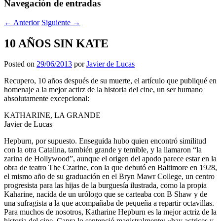
Navegación de entradas
←
Anterior
Siguiente
→
10 AÑOS SIN KATE
Posted on
29/06/2013
por
Javier de Lucas
Recupero, 10 años después de su muerte, el artículo que publiqué en
homenaje a la mejor actirz de la historia del cine, un ser humano
absolutamente excepcional:
KATHARINE, LA GRANDE
Javier de Lucas
Hepburn, por supuesto. Enseguida hubo quien encontró similitud
con la otra Catalina, también grande y temible, y la llamaron “la
zarina de Hollywood”, aunque el origen del apodo parece estar en la
obra de teatro The Czarine, con la que debutó en Baltimore en 1928,
el mismo año de su graduación en el Bryn Mawr College, un centro
progresista para las hijas de la burguesía ilustrada, como la propia
Kaharine, nacida de un urólogo que se carteaba con B Shaw y de
una sufragista a la que acompañaba de pequeña a repartir octavillas.
Para muchos de nosotros, Katharine Hepburn es la mejor actriz de la
historia del cine. Capra lo sentenció magistralmente: «hay actrices y