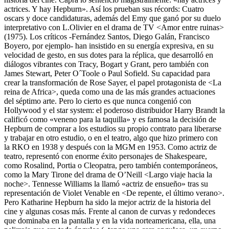
actrices. Y hay Hepburn». Así los prueban sus récords: Cuatro
oscars y doce candidaturas, además del Emy que ganó por su duelo
interpretativo con L.Olivier en el drama de TV <Amor entre ruinas>
(1975). Los críticos -Fernández Santos, Diego Galán, Francisco
Boyero, por ejemplo- han insistido en su energía expresiva, en su
velocidad de gesto, en sus dotes para la réplica, que desarrolló en
diálogos vibrantes con Tracy, Bogart y Grant, pero también con
James Stewart, Peter O´Toole o Paul Sofield. Su capacidad para
crear la transformación de Rose Sayer, el papel protagonista de <La
reina de Africa>, queda como una de las más grandes actuaciones
del séptimo arte. Pero lo cierto es que nunca congenió con
Hollywood y el star system: el poderoso distribuidor Harry Brandt la
calificó como «veneno para la taquilla» y es famosa la decisión de
Hepburn de comprar a los estudios su propio contrato para liberarse
y trabajar en otro estudio, o en el teatro, algo que hizo primero con
la RKO en 1938 y después con la MGM en 1953. Como actriz de
teatro, representó con enorme éxito personajes de Shakespeare,
como Rosalind, Portia o Cleopatra, pero también contemporáneos,
como la Mary Tirone del drama de O’Neill <Largo viaje hacia la
noche>. Tennesse Williams la llamó «actriz de ensueño» tras su
representación de Violet Venable en <De repente, el último verano>.
Pero Katharine Hepburn ha sido la mejor actriz de la historia del
cine y algunas cosas más. Frente al canon de curvas y redondeces
que dominaba en la pantalla y en la vida norteamericana, ella, una