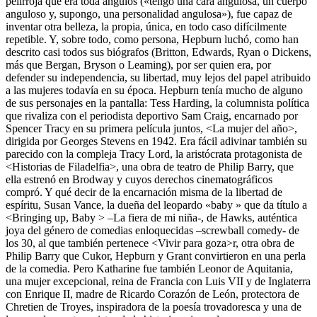
pelirroja que era toda ángulos («tengo una cara angulosa, un cuerpo
anguloso y, supongo, una personalidad angulosa»), fue capaz de
inventar otra belleza, la propia, única, en todo caso difícilmente
repetible. Y, sobre todo, como persona, Hepburn luchó, como han
descrito casi todos sus biógrafos (Britton, Edwards, Ryan o Dickens,
más que Bergan, Bryson o Leaming), por ser quien era, por
defender su independencia, su libertad, muy lejos del papel atribuido
a las mujeres todavía en su época. Hepburn tenía mucho de alguno
de sus personajes en la pantalla: Tess Harding, la columnista política
que rivaliza con el periodista deportivo Sam Craig, encarnado por
Spencer Tracy en su primera película juntos, <La mujer del año>,
dirigida por Georges Stevens en 1942. Era fácil adivinar también su
parecido con la compleja Tracy Lord, la aristócrata protagonista de
<Historias de Filadelfia>, una obra de teatro de Philip Barry, que
ella estrenó en Brodway y cuyos derechos cinematográficos
compró. Y qué decir de la encarnación misma de la libertad de
espíritu, Susan Vance, la dueña del leopardo «baby » que da título a
<Bringing up, Baby > –La fiera de mi niña-, de Hawks, auténtica
joya del género de comedias enloquecidas –screwball comedy- de
los 30, al que también pertenece <Vivir para goza>r, otra obra de
Philip Barry que Cukor, Hepburn y Grant convirtieron en una perla
de la comedia. Pero Katharine fue también Leonor de Aquitania,
una mujer excepcional, reina de Francia con Luis VII y de Inglaterra
con Enrique II, madre de Ricardo Corazón de León, protectora de
Chretien de Troyes, inspiradora de la poesía trovadoresca y una de