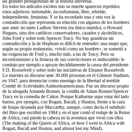
las grandes protagonistas de la historia universal.
En todos los artículos escritos tras su muerte aparecen repetidos
estos adjetivos: indomable, inconformista, libre, rebelde,
independiente, feminista. Y se ha recordado una y otra vez la
contradicción que representa su relación con algunos de los hombres
que amó: no tanto Ludlow Stevens (su único marido), o Howard
Hugues, sino dos católicos conservadores, casados y alcohólicos,
John Ford y sobre todo Spencer Tracy. No hay grandeza sin
contradicción y la de Hepburn es difícil de entender: una mujer que,
según su propio testimonio, «vivió como un hombre», se sometió a
las exigencias de Ford y, mucho más, a las de Tracy. Pero su
inconformismo y la firmeza de sus convicciones es indiscutible: le
condujo por ejemplo a apoyar decididamente la causa del presidente
F.D. Rooselvelt y sobre todo las iniciativas de Eleanor Rooselvelt.
Lo muestra su discurso ante 30.000 personas en el Gilmore Stadium,
en 1947, para denunciar como enemigo de la libertad al temible
Comité de Actividades Antinorteamericanas. Fue un discurso propio
de la abogada Amanda Bonner, la costilla de Adam Bonner/Spencer
Tracy en la comedia de Cukor. Porque Katharine supo estar del lado
bueno, por ejemplo, con Bogart, Bacall, y Huston, frente a la caza
de brujas desatada por Maccarthy, aunque, como decía el subtítulo
del libro que escribió en 1984 y en el que contó el rodaje de la Reina
de Africa, casi pierde la cabeza en la aventura que vivió con ellos
(The making of the Queen of Africa, or how I went to Africa with
Bogart, Bacall and Huston, and almost lost my Mind).