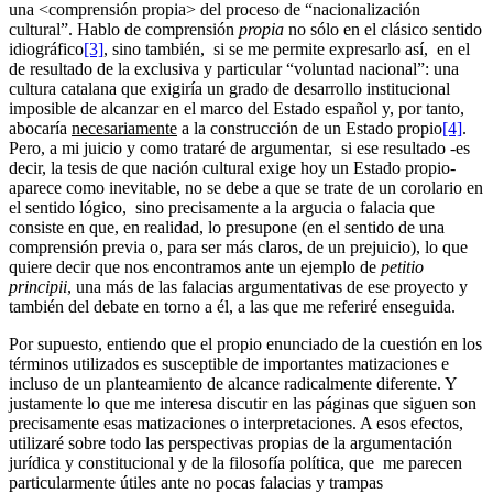
una <comprensión propia> del proceso de “nacionalización
cultural”. Hablo de comprensión
propia
no sólo en el clásico sentido
idiográfico
[3]
, sino también, si se me permite expresarlo así, en el
de resultado de la exclusiva y particular “voluntad nacional”: una
cultura catalana que exigiría un grado de desarrollo institucional
imposible de alcanzar en el marco del Estado español y, por tanto,
abocaría
necesariamente
a la construcción de un Estado propio
[4]
.
Pero, a mi juicio y como trataré de argumentar, si ese resultado -es
decir, la tesis de que nación cultural exige hoy un Estado propio-
aparece como inevitable, no se debe a que se trate de un corolario en
el sentido lógico, sino precisamente a la argucia o falacia que
consiste en que, en realidad, lo presupone (en el sentido de una
comprensión previa o, para ser más claros, de un prejuicio), lo que
quiere decir que nos encontramos ante un ejemplo de
petitio
principii
, una más de las falacias argumentativas de ese proyecto y
también del debate en torno a él, a las que me referiré enseguida.
Por supuesto, entiendo que el propio enunciado de la cuestión en los
términos utilizados es susceptible de importantes matizaciones e
incluso de un planteamiento de alcance radicalmente diferente. Y
justamente lo que me interesa discutir en las páginas que siguen son
precisamente esas matizaciones o interpretaciones. A esos efectos,
utilizaré sobre todo las perspectivas propias de la argumentación
jurídica y constitucional y de la filosofía política, que me parecen
particularmente útiles ante no pocas falacias y trampas