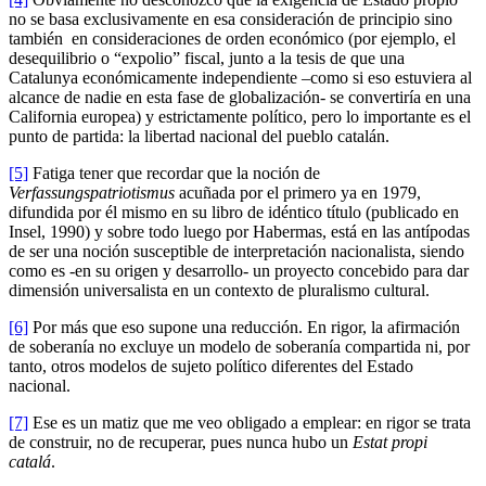
no se basa exclusivamente en esa consideración de principio sino
también en consideraciones de orden económico (por ejemplo, el
desequilibrio o “expolio” fiscal, junto a la tesis de que una
Catalunya económicamente independiente –como si eso estuviera al
alcance de nadie en esta fase de globalización- se convertiría en una
California europea) y estrictamente político, pero lo importante es el
punto de partida: la libertad nacional del pueblo catalán.
[5]
Fatiga tener que recordar que la noción de
Verfassungspatriotismus
acuñada por el primero ya en 1979,
difundida por él mismo en su libro de idéntico título (publicado en
Insel, 1990) y sobre todo luego por Habermas, está en las antípodas
de ser una noción susceptible de interpretación nacionalista, siendo
como es -en su origen y desarrollo- un proyecto concebido para dar
dimensión universalista en un contexto de pluralismo cultural.
[6]
Por más que eso supone una reducción. En rigor, la afirmación
de soberanía no excluye un modelo de soberanía compartida ni, por
tanto, otros modelos de sujeto político diferentes del Estado
nacional.
[7]
Ese es un matiz que me veo obligado a emplear: en rigor se trata
de construir, no de recuperar, pues nunca hubo un
Estat propi
catalá
.