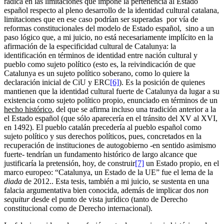
radica en las limitaciones que impone la pertenencia al Estado
español respecto al pleno desarrollo de la identidad cultural catalana,
limitaciones que en ese caso podrían ser superadas por vía de
reformas constitucionales del modelo de Estado español, sino a un
paso lógico que, a mi juicio, no está necesariamente implícito en la
afirmación de la especificidad cultural de Catalunya: la
identificación en términos de identidad entre nación cultural y
pueblo como sujeto político (esto es, la reivindicación de que
Catalunya es un sujeto político soberano, como lo quiere la
declaración inicial de CiU y ERC
[6]
). Es la posición de quienes
mantienen que la identidad cultural fuerte de Catalunya da lugar a su
existencia como sujeto político propio, enunciado en términos de un
hecho histórico
, del que se afirma incluso una tradición anterior a la
el Estado español (que sólo aparecería en el tránsito del XV al XVI,
en 1492). El pueblo catalán precedería al pueblo español como
sujeto político y sus derechos políticos, pues, concretados en la
recuperación de instituciones de autogobierno -en sentido asimismo
fuerte- tendrían un fundamento histórico de largo alcance que
justificaría la pretensión, hoy, de construir
[7]
un Estado propio, en el
marco europeo: “Catalunya, un Estado de la UE” fue el lema de la
diada
de 2012.. Esta tesis, también a mi juicio, se sustenta en una
falacia argumentativa bien conocida, además de implicar dos
non
sequitur
desde el punto de vista jurídico (tanto de Derecho
constitucional como de Derecho internacional).