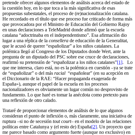
pretende ofrecer algunos elementos de análisis acerca del estado de
la cuestión hoy, en lo que toca a la más significativa de esas
propuestas subestatales, el proceso de (re)nacionalización catalana.
He recordado en el título que ese proceso fue criticado de forma más
que provocadora por el Ministro de Educación del Gobierno Rajoy
en unas declaraciones a TeleMadrid donde afirmó que la escuela
catalana “adoctrinaba en el independentismo”. Esa afirmación dio
lugar a una réplica de la
consellera
de educación de la Generalitat,
que le acusó de querer “españolizar” a los niños catalanes. La
polémica llegó al Congreso de los Diputados donde Wert, ante la
pregunta de un diputado del PSC sobre ese cruce de declaraciones,
reafirmó su pretensión de “españolizar a los niños catalanes”
[1]
. Lo
que me interesa, claro está, no es la polémica en cuestión –ya se trate
de “españolizar” o del más
racial
“españolear” (en su acepción en
el Diccionario de la RAE: “Hacer propaganda exagerada de
España»), aunque el papel de la escuela en los procesos
nacionalizadores es obviamente un lugar común no desprovisto de
fundamento. Lo que haré es tomar la anécdota como pretexto para
una reflexión de otro calado.
Trataré de proporcionar elementos de análisis de lo que algunos
consideran el punto de inflexión o, más claramente, una iniciativa de
ruptura –si no de secesión
tout court
– en el modelo de las relaciones
políticas entre Catalunya y (el resto de) España
[2]
. Un proyecto que
me parece basado como argumento fuerte (aunque no exclusivo) en