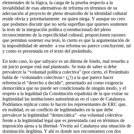
elementales de la lógica, la carga de la prueba respecto a la
inviabilidad de esas alternativas de reforma en términos de su
adecuación al proyecto de pleno desarrollo de la identidad cultural
reside obvia y prioritariamente en quien niega. Y aunque no creo
que podamos discutir que no sería superfluo que quienes sostienen
la tesis de la integración política (constitucional) del pleno
reconocimiento de la especificidad cultural, proporcionen razones
que permitan sostener esa tesis, lo cierto es que la argumentación de
la imposibilidad de atender a esa reforma no parece concluyente, tal
y como es presentada en el texto del preámbulo.
En todo caso, lo que subyace es un dilema de fondo, mal resuelto a
mi juicio porque está mal planteado. Se trata de saber si debe
prevalecer la “voluntad política colectiva” (por cierto, el Preámbulo
habla de <voluntades colectivas> (¿!) a la que parece hacer
referencia el “derecho a decidir”, presentado así como exigencia
democrática que no puede ser condicionada de ningún modo, y el
respeto a la legalidad (la Constitución española) de la que extrae su
legitimidad las instituciones autonómicas en el caso de Catalunya.
Podríamos replicar como lo hacen los representantes de ERC que,
en realidad, es un conflicto de legitimidades en la que debe
prevalecer la legitimidad “democrática” –esa voluntad colectiva-
frente a la legitimidad legal que es presentada casi en términos de
imposición ajena a la libertad- Viviría así Catalunya una situación de
dominación ilegítima. Y ahí es donde nos encontramos con dos