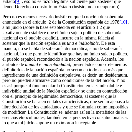
Estado
[9]
-, eso no es razón legítima suficiente para sostener que
tienen Derecho a construir un Estado (insisto, no a recuperarlo).
Pero no es menos necesario insistir en que la noción de soberanía
enunciada en el artículo 2 de la Constitución española de 1978
[10]
,
a mi juicio (sobre la base establecida en el artículo 1.2 que
taxativamente establece que el único sujeto político de soberanía
nacional es el pueblo español), incurre en la misma falacia al
sostener que la nación española es
una
e
indisoluble
. De esta
manera, no se habla de soberanía democrática, sino de soberanía
nacional, lo que permite identificar que hay un único sujeto político,
el pueblo español, reconducido a la nación española. Además, los
atributos de
unidad
e i
ndisolubilidad
, presentados como elementos
definitorios de la nación española no serían en todo caso más que
ingredientes de una definición estipulativa, es decir, un desiderátum,
pero no pueden afirmarse como condiciones de la definición. Y no
es así porque al fundamentar la Constitución en la <indisoluble e
indivisible unidad de la Nación española> se entra en contradicción
con el principio de legitimidad democrática, al sostener que la
Constitución se basa en en tales características, que serían ajenas a la
libre decisión de los ciudadanos y que se formulan como imposibles
de modificar. La Constitución se adentra así en la metafísica de las
esencias etnoculturales, también en la perspectiva constitucionalista,
lo que a mi juicio supone un oxímoron inaceptable.