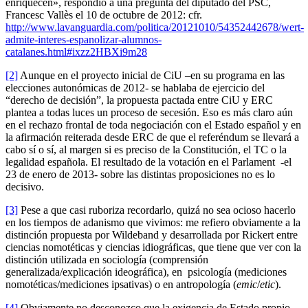
enriquecen», respondió a una pregunta del diputado del PSC,
Francesc Vallès el 10 de octubre de 2012: cfr.
http://www.lavanguardia.com/politica/20121010/54352442678/wert-
admite-interes-espanolizar-alumnos-
catalanes.html#ixzz2HBXi9m28
[2]
Aunque en el proyecto inicial de CiU –en su programa en las
elecciones autonómicas de 2012- se hablaba de ejercicio del
“derecho de decisión”, la propuesta pactada entre CiU y ERC
plantea a todas luces un proceso de secesión. Eso es más claro aún
en el rechazo frontal de toda negociación con el Estado español y en
la afirmación reiterada desde ERC de que el referéndum se llevará a
cabo sí o sí, al margen si es preciso de la Constitución, el TC o la
legalidad española. El resultado de la votación en el Parlament -el
23 de enero de 2013- sobre las distintas proposiciones no es lo
decisivo.
[3]
Pese a que casi ruboriza recordarlo, quizá no sea ocioso hacerlo
en los tiempos de adanismo que vivimos: me refiero obviamente a la
distinción propuesta por Wildeband y desarrollada por Rickert entre
ciencias nomotéticas y ciencias idiográficas, que tiene que ver con la
distinción utilizada en sociología (comprensión
generalizada/explicación ideográfica), en psicología (mediciones
nomotéticas/mediciones ipsativas) o en antropología (
emic
/
etic
).
[4]
Obviamente no desconozco que la exigencia de Estado propio