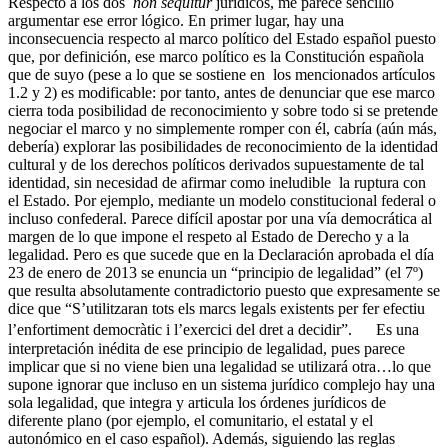
Respecto a los dos
non sequitur
jurídicos, me parece sencillo
argumentar ese error lógico. En primer lugar, hay una
inconsecuencia respecto al marco político del Estado español puesto
que, por definición, ese marco político es la Constitución española
que de suyo (pese a lo que se sostiene en los mencionados artículos
1.2 y 2) es modificable: por tanto, antes de denunciar que ese marco
cierra toda posibilidad de reconocimiento y sobre todo si se pretende
negociar el marco y no simplemente romper con él, cabría (aún más,
debería) explorar las posibilidades de reconocimiento de la identidad
cultural y de los derechos políticos derivados supuestamente de tal
identidad, sin necesidad de afirmar como ineludible la ruptura con
el Estado. Por ejemplo, mediante un modelo constitucional federal o
incluso confederal. Parece difícil apostar por una vía democrática al
margen de lo que impone el respeto al Estado de Derecho y a la
legalidad. Pero es que sucede que en la Declaración aprobada el día
23 de enero de 2013 se enuncia un “principio de legalidad” (el 7º)
que resulta absolutamente contradictorio puesto que expresamente se
dice que “S’utilitzaran tots els marcs legals existents per fer efectiu
l’enfortiment democràtic i l’exercici del dret a decidir”. Es una
interpretación inédita de ese principio de legalidad, pues parece
implicar que si no viene bien una legalidad se utilizará otra…lo que
supone ignorar que incluso en un sistema jurídico complejo hay una
sola legalidad, que integra y articula los órdenes jurídicos de
diferente plano (por ejemplo, el comunitario, el estatal y el
autonómico en el caso español). Además, siguiendo las reglas