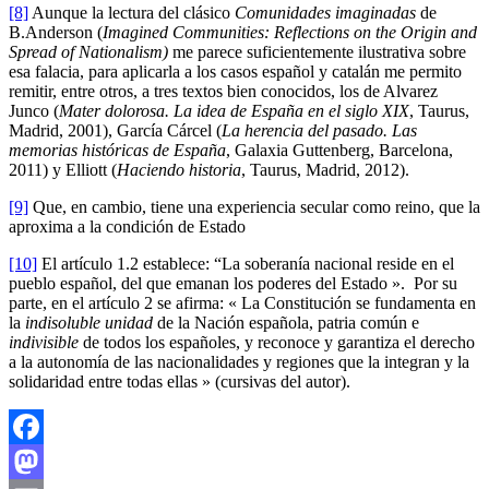
[8]
Aunque la lectura del clásico
Comunidades imaginadas
de
B.Anderson (
Imagined Communities: Reflections on the Origin and
Spread of Nationalism)
me parece suficientemente ilustrativa sobre
esa falacia, para aplicarla a los casos español y catalán me permito
remitir, entre otros, a tres textos bien conocidos, los de Alvarez
Junco (
Mater dolorosa. La idea de España en el siglo XIX
, Taurus,
Madrid, 2001), García Cárcel (
La herencia del pasado. Las
memorias históricas de España
, Galaxia Guttenberg, Barcelona,
2011) y Elliott (
Haciendo historia
, Taurus, Madrid, 2012).
[9]
Que, en cambio, tiene una experiencia secular como reino, que la
aproxima a la condición de Estado
[10]
El artículo 1.2 establece: “La soberanía nacional reside en el
pueblo español, del que emanan los poderes del Estado ». Por su
parte, en el artículo 2 se afirma: « La Constitución se fundamenta en
la
indisoluble unidad
de la Nación española, patria común e
indivisible
de todos los españoles, y reconoce y garantiza el derecho
a la autonomía de las nacionalidades y regiones que la integran y la
solidaridad entre todas ellas » (cursivas del autor).
Facebook