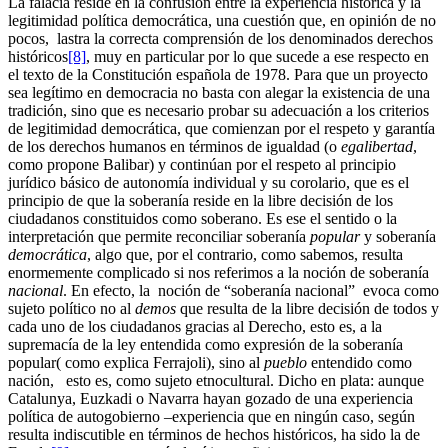
La falacia reside en la confusión entre la experiencia histórica y la
legitimidad política democrática, una cuestión que, en opinión de no
pocos, lastra la correcta comprensión de los denominados derechos
históricos
[8]
, muy en particular por lo que sucede a ese respecto en
el texto de la Constitución española de 1978. Para que un proyecto
sea legítimo en democracia no basta con alegar la existencia de una
tradición, sino que es necesario probar su adecuación a los criterios
de legitimidad democrática, que comienzan por el respeto y garantía
de los derechos humanos en términos de igualdad (o
egalibertad
,
como propone Balibar) y continúan por el respeto al principio
jurídico básico de autonomía individual y su corolario, que es el
principio de que la soberanía reside en la libre decisión de los
ciudadanos constituidos como soberano. Es ese el sentido o la
interpretación que permite reconciliar soberanía
popular
y soberanía
democrática
, algo que, por el contrario, como sabemos, resulta
enormemente complicado si nos referimos a la noción de soberanía
nacional
. En efecto, la noción de “soberanía nacional” evoca como
sujeto político no al
demos
que resulta de la libre decisión de todos y
cada uno de los ciudadanos gracias al Derecho, esto es, a la
supremacía de la ley entendida como expresión de la soberanía
popular( como explica Ferrajoli), sino al
pueblo
entendido como
nación, esto es, como sujeto etnocultural. Dicho en plata: aunque
Catalunya, Euzkadi o Navarra hayan gozado de una experiencia
política de autogobierno –experiencia que en ningún caso, según
resulta indiscutible en términos de hechos históricos, ha sido la de